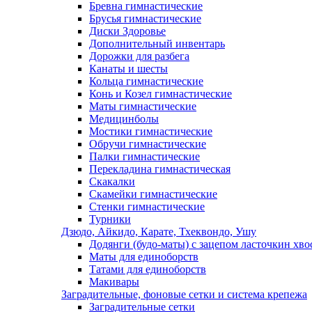
Бревна гимнастические
Брусья гимнастические
Диски Здоровье
Дополнительный инвентарь
Дорожки для разбега
Канаты и шесты
Кольца гимнастические
Конь и Козел гимнастические
Маты гимнастические
Медицинболы
Мостики гимнастические
Обручи гимнастические
Палки гимнастические
Перекладина гимнастическая
Скакалки
Скамейки гимнастические
Стенки гимнастические
Турники
Дзюдо, Айкидо, Карате, Тхеквондо, Ушу
Додянги (будо-маты) с зацепом ласточкин хво
Маты для единоборств
Татами для единоборств
Макивары
Заградительные, фоновые сетки и система крепежа
Заградительные сетки