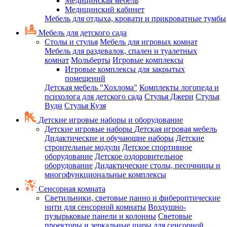
Медицинская мебель
Медицинский кабинет
Мебель для отдыха, кровати и прикроватные тумбы
Мебель для детского сада
Столы и стулья
Мебель для игровых комнат
Мебель для раздевалок, спален и туалетных
комнат
Мольберты
Игровые комплексы
Игровые комплексы для закрытых
помещений
Детская мебель "Хохлома"
Комплекты логопеда и
психолога для детского сада
Стулья Джери
Стулья
Вуди
Стулья Кузя
Детские игровые наборы и оборудование
Детские игровые наборы
Детская игровая мебель
Дидактические и обучающие наборы
Детские
строительные модули
Детское спортивное
оборудование
Детское оздоровительное
оборудование
Дидактические столы, песочницы и
многофункциональные комплексы
Сенсорная комната
Светильники, световые панно и фибероптические
нити для сенсорной комнаты
Воздушно-
пузырьковые панели и колонны
Световые
проекторы и зеркальные шары для сенсорной