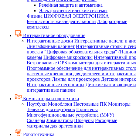
Релейная защита и автоматика
Электроэнергетические системы
Физика
ЦИФРОВАЯ ЭЛЕКТРОНИКА
Безопасность жизнедеятельности
Лабораторные
комплексы
Интерактивное оборудование
Интерактивные доски
Интерактивные панели и ди
Лингафонный кабинет
Интерактивные столы и сен
проекта "Цифровая образовательная среда" (Нацио
камеры
Цифровые микроскопы
Интерактивный про
Встраиваемые OPS компьютеры для интерактивных
Программное обеспечение для интерактивных стол
настенные крепления для дисплеев и интерактивны
проекторов
Лампы для проекторов
Детские интера
Интерактивные песочницы
Детские развивающие и
интерактивные панели
Компьютеры и оргтехника
Ноутбуки
Моноблоки
Настольные ПК
Мониторы
Тележки для ноутбуков
Принтеры
Многофунциональные устройства (МФУ)
Сканеры
Ламинаторы
Шредеры
Расходные
материалы для оргтехники
Робототехника