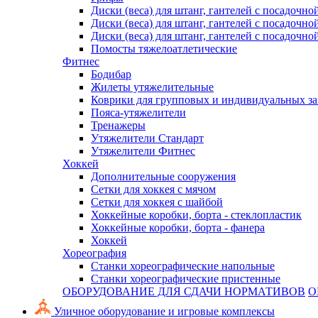
Диски (веса) для штанг, гантелей с посадочно
Диски (веса) для штанг, гантелей с посадочно
Диски (веса) для штанг, гантелей с посадочно
Помосты тяжелоатлетические
Фитнес
Бодибар
Жилеты утяжелительные
Коврики для групповых и индивидуальных з
Пояса-утяжелители
Тренажеры
Утяжелители Стандарт
Утяжелители Фитнес
Хоккей
Дополнительные сооружения
Сетки для хоккея с мячом
Сетки для хоккея с шайбой
Хоккейные коробки, борта - стеклопластик
Хоккейные коробки, борта - фанера
Хоккей
Хореография
Станки хореографические напольные
Станки хореографические пристенные
ОБОРУДОВАНИЕ ДЛЯ СДАЧИ НОРМАТИВОВ
О
Уличное оборудование и игровые комплексы