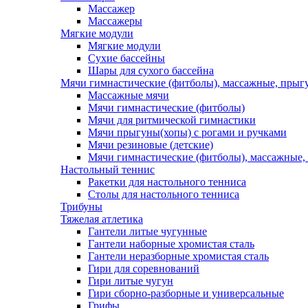
Массажер
Массажеры
Мягкие модули
Мягкие модули
Сухие бассейны
Шары для сухого бассейна
Мячи гимнастические (фитболы), массажные, прыгу
Массажные мячи
Мячи гимнастические (фитболы)
Мячи для ритмической гимнастики
Мячи прыгуны(хопы) с рогами и ручками
Мячи резиновые (детские)
Мячи гимнастические (фитболы), массажные,
Настольный теннис
Ракетки для настольного тенниса
Столы для настольного тенниса
Трибуны
Тяжелая атлетика
Гантели литые чугунные
Гантели наборные хромистая сталь
Гантели неразборные хромистая сталь
Гири для соревнований
Гири литые чугун
Гири сборно-разборные и универсальные
Грифы