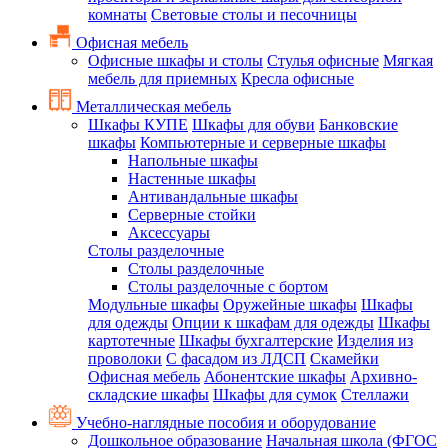
комнаты
Световые столы и песочницы
Офисная мебель
Офисные шкафы и столы
Стулья офисные
Мягкая
мебель для приемных
Кресла офисные
Металлическая мебель
Шкафы КУПЕ
Шкафы для обуви
Банковские
шкафы
Компьютерные и серверные шкафы
Напольные шкафы
Настенные шкафы
Антивандальные шкафы
Серверные стойки
Аксессуары
Столы разделочные
Столы разделочные
Столы разделочные с бортом
Модульные шкафы
Оружейные шкафы
Шкафы
для одежды
Опции к шкафам для одежды
Шкафы
картотечные
Шкафы бухгалтерские
Изделия из
проволоки
С фасадом из ЛДСП
Скамейки
Офисная мебель
Абонентские шкафы
Архивно-
складские шкафы
Шкафы для сумок
Стеллажи
Учебно-наглядные пособия и оборудование
Дошкольное образование
Начальная школа (ФГОС