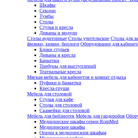
Шкафы
Секции
Тумбы
Столы
Стулья и кресла
Диваны и модули
Столы аудиторные
Столы учительские
Столы для з
физики, химии, биологи
Оборудование для кабинета
Блоки стульев
Диваны и кресла
Банкетки
Трибуны для выступлений
Театральные кресла
Мягкая мебель для кабинетов и комнат отдыха
Пуфики и банкетки
Кресла-груши
Мебель для столовой
Cтулья для кафе
Cтолы для столовой
Скамейки для столовой
Мебель для библиотек
Мебель для гардеробов
Обору
Медицинские шкафы серии RomMed
Медицинские шкафы
Опции к медицинским шкафам