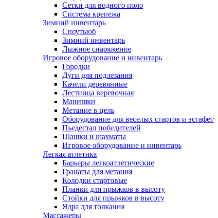
Сетки для водного поло
Система крепежа
Зимний инвентарь
Сноутьюб
Зимний инвентарь
Лыжное снаряжение
Игровое оборудование и инвентарь
Городки
Дуги для подлезания
Качели деревянные
Лестница веревочная
Манишки
Метание в цель
Оборудование для веселых стартов и эстафет
Пьедестал победителей
Шашки и шахматы
Игровое оборудование и инвентарь
Легкая атлетика
Барьеры легкоатлетические
Гранаты для метания
Колодки стартовые
Планки для прыжков в высоту
Стойки для прыжков в высоту
Ядра для толкания
Массажеры