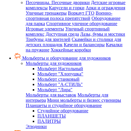
Песочницы. Песочные дворики
Детские игровые
комплексы
Карусели и горки
Арки и ограждения
Уличные тренажеры
Воркаут ГТО
Военно-
спортивная полоса препятствий
Оборудование
для парка
Спортивное уличное оборудование
Игровые элементы
Уличный спортивный
комплекс
Доступная среда
Лазы, бумы и мостики
Трибуны для зрителей
Скамейки и столики для
детских площадок
Качели и балансиры
Качалки
на пружине
Хоккейные коробки
Мольберты и оборудование для художников
Мольберты для художников
Мольберт Настольный
Мольберт "Хлопушка"
Мольберт станковый
Мольберт "А-СТИЛЬ"
Мольберт "Лира"
Мольберты для выставок
Мольберты для
интерьера
Мини мольберты и бизнес сувениры
Планшеты и студийное оборудование
Студийное оборудование
ПЛАНШЕТЫ
ПАЛИТРЫ
Этюдники