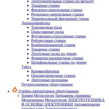
Ленточнопильные станки по металлу
Токарные станки
Фрезерно-сверлильные станки
Радиально-сверлильные станки
Универсальный фрезерный станок
Деревообработка
Торцовочная пила
Циркулярные пилы
Фуговально-строгальные станки
Рейсмусовые станки
Комбинированный станок
Токарные станки
Ленточные пилы по дереву
Форматно-раскроечные станки
Шлифовальные станки по дереву
Тайга
Кромкообрезные
Оцилиндровочные станки
Ленточные пилорамы
Грузоподъемное оборудование
Учебно-лабораторное оборудование
Химия
Метрология
Тренажеры сварщика
Мехатроника
Металлургия
ЭЛЕКТРОТЕХНИКА
И ОСНОВЫ ЭЛЕКТРОНИКИ
Автоматизация
производства
Электроэнергетика