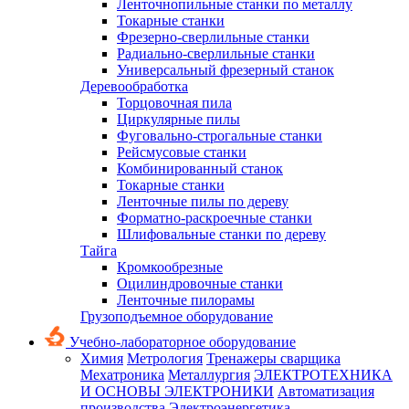
Ленточнопильные станки по металлу
Токарные станки
Фрезерно-сверлильные станки
Радиально-сверлильные станки
Универсальный фрезерный станок
Деревообработка
Торцовочная пила
Циркулярные пилы
Фуговально-строгальные станки
Рейсмусовые станки
Комбинированный станок
Токарные станки
Ленточные пилы по дереву
Форматно-раскроечные станки
Шлифовальные станки по дереву
Тайга
Кромкообрезные
Оцилиндровочные станки
Ленточные пилорамы
Грузоподъемное оборудование
Учебно-лабораторное оборудование
Химия
Метрология
Тренажеры сварщика
Мехатроника
Металлургия
ЭЛЕКТРОТЕХНИКА
И ОСНОВЫ ЭЛЕКТРОНИКИ
Автоматизация
производства
Электроэнергетика