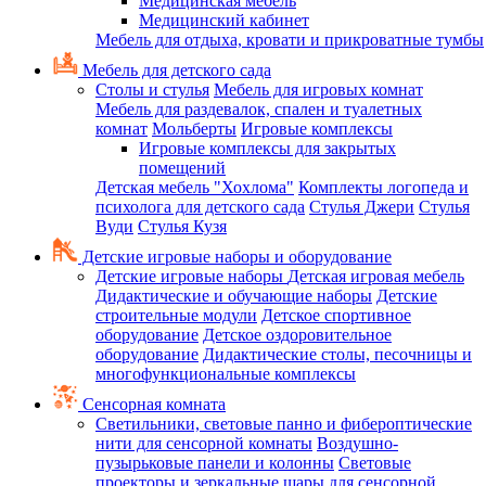
Медицинская мебель
Медицинский кабинет
Мебель для отдыха, кровати и прикроватные тумбы
Мебель для детского сада
Столы и стулья
Мебель для игровых комнат
Мебель для раздевалок, спален и туалетных
комнат
Мольберты
Игровые комплексы
Игровые комплексы для закрытых
помещений
Детская мебель "Хохлома"
Комплекты логопеда и
психолога для детского сада
Стулья Джери
Стулья
Вуди
Стулья Кузя
Детские игровые наборы и оборудование
Детские игровые наборы
Детская игровая мебель
Дидактические и обучающие наборы
Детские
строительные модули
Детское спортивное
оборудование
Детское оздоровительное
оборудование
Дидактические столы, песочницы и
многофункциональные комплексы
Сенсорная комната
Светильники, световые панно и фибероптические
нити для сенсорной комнаты
Воздушно-
пузырьковые панели и колонны
Световые
проекторы и зеркальные шары для сенсорной