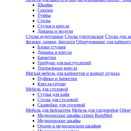
Шкафы
Секции
Тумбы
Столы
Стулья и кресла
Диваны и модули
Столы аудиторные
Столы учительские
Столы для з
физики, химии, биологи
Оборудование для кабинета
Блоки стульев
Диваны и кресла
Банкетки
Трибуны для выступлений
Театральные кресла
Мягкая мебель для кабинетов и комнат отдыха
Пуфики и банкетки
Кресла-груши
Мебель для столовой
Cтулья для кафе
Cтолы для столовой
Скамейки для столовой
Мебель для библиотек
Мебель для гардеробов
Обору
Медицинские шкафы серии RomMed
Медицинские шкафы
Опции к медицинским шкафам