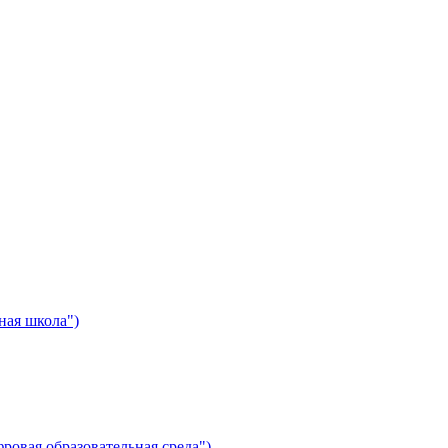
ная школа")
ровая образовательная среда")