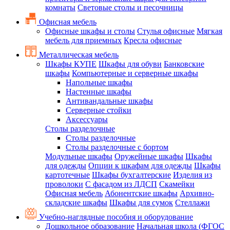
комнаты
Световые столы и песочницы
Офисная мебель
Офисные шкафы и столы
Стулья офисные
Мягкая
мебель для приемных
Кресла офисные
Металлическая мебель
Шкафы КУПЕ
Шкафы для обуви
Банковские
шкафы
Компьютерные и серверные шкафы
Напольные шкафы
Настенные шкафы
Антивандальные шкафы
Серверные стойки
Аксессуары
Столы разделочные
Столы разделочные
Столы разделочные с бортом
Модульные шкафы
Оружейные шкафы
Шкафы
для одежды
Опции к шкафам для одежды
Шкафы
картотечные
Шкафы бухгалтерские
Изделия из
проволоки
С фасадом из ЛДСП
Скамейки
Офисная мебель
Абонентские шкафы
Архивно-
складские шкафы
Шкафы для сумок
Стеллажи
Учебно-наглядные пособия и оборудование
Дошкольное образование
Начальная школа (ФГОС