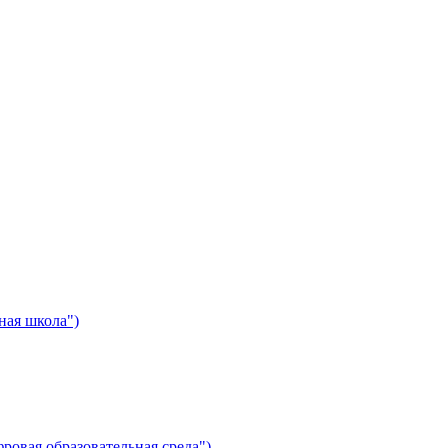
ная школа")
ровая образовательная среда")