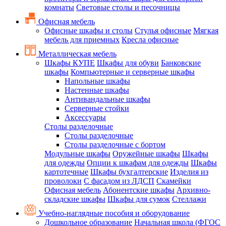
комнаты
Световые столы и песочницы
Офисная мебель
Офисные шкафы и столы
Стулья офисные
Мягкая
мебель для приемных
Кресла офисные
Металлическая мебель
Шкафы КУПЕ
Шкафы для обуви
Банковские
шкафы
Компьютерные и серверные шкафы
Напольные шкафы
Настенные шкафы
Антивандальные шкафы
Серверные стойки
Аксессуары
Столы разделочные
Столы разделочные
Столы разделочные с бортом
Модульные шкафы
Оружейные шкафы
Шкафы
для одежды
Опции к шкафам для одежды
Шкафы
картотечные
Шкафы бухгалтерские
Изделия из
проволоки
С фасадом из ЛДСП
Скамейки
Офисная мебель
Абонентские шкафы
Архивно-
складские шкафы
Шкафы для сумок
Стеллажи
Учебно-наглядные пособия и оборудование
Дошкольное образование
Начальная школа (ФГОС