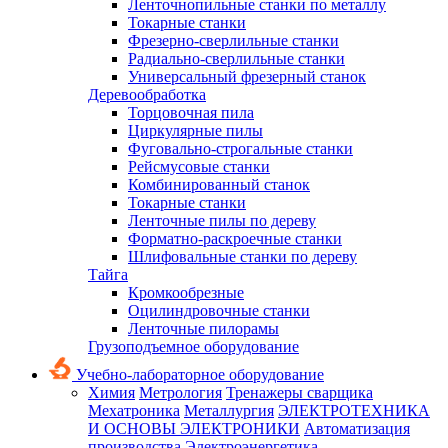
Ленточнопильные станки по металлу
Токарные станки
Фрезерно-сверлильные станки
Радиально-сверлильные станки
Универсальный фрезерный станок
Деревообработка
Торцовочная пила
Циркулярные пилы
Фуговально-строгальные станки
Рейсмусовые станки
Комбинированный станок
Токарные станки
Ленточные пилы по дереву
Форматно-раскроечные станки
Шлифовальные станки по дереву
Тайга
Кромкообрезные
Оцилиндровочные станки
Ленточные пилорамы
Грузоподъемное оборудование
Учебно-лабораторное оборудование
Химия
Метрология
Тренажеры сварщика
Мехатроника
Металлургия
ЭЛЕКТРОТЕХНИКА
И ОСНОВЫ ЭЛЕКТРОНИКИ
Автоматизация
производства
Электроэнергетика