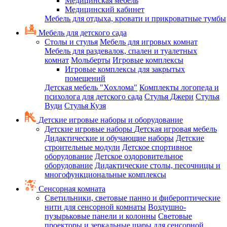
Медицинская мебель
Медицинский кабинет
Мебель для отдыха, кровати и прикроватные тумбы
Мебель для детского сада
Столы и стулья
Мебель для игровых комнат
Мебель для раздевалок, спален и туалетных
комнат
Мольберты
Игровые комплексы
Игровые комплексы для закрытых
помещений
Детская мебель "Хохлома"
Комплекты логопеда и
психолога для детского сада
Стулья Джери
Стулья
Вуди
Стулья Кузя
Детские игровые наборы и оборудование
Детские игровые наборы
Детская игровая мебель
Дидактические и обучающие наборы
Детские
строительные модули
Детское спортивное
оборудование
Детское оздоровительное
оборудование
Дидактические столы, песочницы и
многофункциональные комплексы
Сенсорная комната
Светильники, световые панно и фибероптические
нити для сенсорной комнаты
Воздушно-
пузырьковые панели и колонны
Световые
проекторы и зеркальные шары для сенсорной