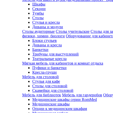
Шкафы
Секции
Тумбы
Столы
Стулья и кресла
Диваны и модули
Столы аудиторные
Столы учительские
Столы для з
физики, химии, биологи
Оборудование для кабинета
Блоки стульев
Диваны и кресла
Банкетки
Трибуны для выступлений
Театральные кресла
Мягкая мебель для кабинетов и комнат отдыха
Пуфики и банкетки
Кресла-груши
Мебель для столовой
Cтулья для кафе
Cтолы для столовой
Скамейки для столовой
Мебель для библиотек
Мебель для гардеробов
Обору
Медицинские шкафы серии RomMed
Медицинские шкафы
Опции к медицинским шкафам