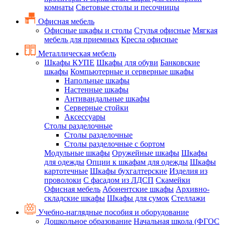
комнаты
Световые столы и песочницы
Офисная мебель
Офисные шкафы и столы
Стулья офисные
Мягкая
мебель для приемных
Кресла офисные
Металлическая мебель
Шкафы КУПЕ
Шкафы для обуви
Банковские
шкафы
Компьютерные и серверные шкафы
Напольные шкафы
Настенные шкафы
Антивандальные шкафы
Серверные стойки
Аксессуары
Столы разделочные
Столы разделочные
Столы разделочные с бортом
Модульные шкафы
Оружейные шкафы
Шкафы
для одежды
Опции к шкафам для одежды
Шкафы
картотечные
Шкафы бухгалтерские
Изделия из
проволоки
С фасадом из ЛДСП
Скамейки
Офисная мебель
Абонентские шкафы
Архивно-
складские шкафы
Шкафы для сумок
Стеллажи
Учебно-наглядные пособия и оборудование
Дошкольное образование
Начальная школа (ФГОС