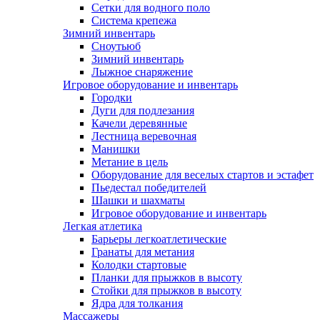
Сетки для водного поло
Система крепежа
Зимний инвентарь
Сноутьюб
Зимний инвентарь
Лыжное снаряжение
Игровое оборудование и инвентарь
Городки
Дуги для подлезания
Качели деревянные
Лестница веревочная
Манишки
Метание в цель
Оборудование для веселых стартов и эстафет
Пьедестал победителей
Шашки и шахматы
Игровое оборудование и инвентарь
Легкая атлетика
Барьеры легкоатлетические
Гранаты для метания
Колодки стартовые
Планки для прыжков в высоту
Стойки для прыжков в высоту
Ядра для толкания
Массажеры