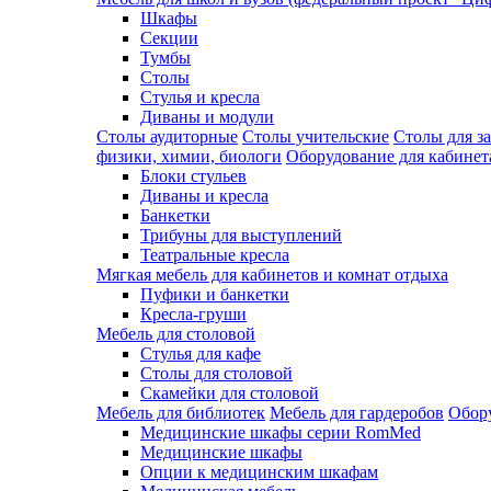
Шкафы
Секции
Тумбы
Столы
Стулья и кресла
Диваны и модули
Столы аудиторные
Столы учительские
Столы для з
физики, химии, биологи
Оборудование для кабинета
Блоки стульев
Диваны и кресла
Банкетки
Трибуны для выступлений
Театральные кресла
Мягкая мебель для кабинетов и комнат отдыха
Пуфики и банкетки
Кресла-груши
Мебель для столовой
Cтулья для кафе
Cтолы для столовой
Скамейки для столовой
Мебель для библиотек
Мебель для гардеробов
Обору
Медицинские шкафы серии RomMed
Медицинские шкафы
Опции к медицинским шкафам