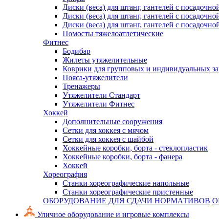
Диски (веса) для штанг, гантелей с посадочно
Диски (веса) для штанг, гантелей с посадочно
Диски (веса) для штанг, гантелей с посадочно
Помосты тяжелоатлетические
Фитнес
Бодибар
Жилеты утяжелительные
Коврики для групповых и индивидуальных з
Пояса-утяжелители
Тренажеры
Утяжелители Стандарт
Утяжелители Фитнес
Хоккей
Дополнительные сооружения
Сетки для хоккея с мячом
Сетки для хоккея с шайбой
Хоккейные коробки, борта - стеклопластик
Хоккейные коробки, борта - фанера
Хоккей
Хореография
Станки хореографические напольные
Станки хореографические пристенные
ОБОРУДОВАНИЕ ДЛЯ СДАЧИ НОРМАТИВОВ
О
Уличное оборудование и игровые комплексы