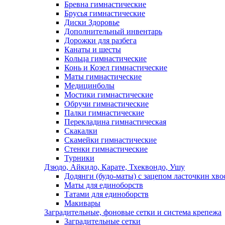
Бревна гимнастические
Брусья гимнастические
Диски Здоровье
Дополнительный инвентарь
Дорожки для разбега
Канаты и шесты
Кольца гимнастические
Конь и Козел гимнастические
Маты гимнастические
Медицинболы
Мостики гимнастические
Обручи гимнастические
Палки гимнастические
Перекладина гимнастическая
Скакалки
Скамейки гимнастические
Стенки гимнастические
Турники
Дзюдо, Айкидо, Карате, Тхеквондо, Ушу
Додянги (будо-маты) с зацепом ласточкин хво
Маты для единоборств
Татами для единоборств
Макивары
Заградительные, фоновые сетки и система крепежа
Заградительные сетки