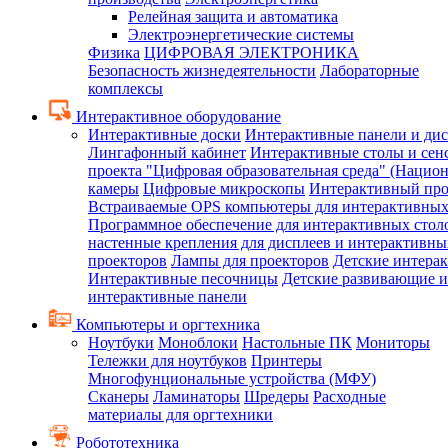
Релейная защита и автоматика
Электроэнергетические системы
Физика
ЦИФРОВАЯ ЭЛЕКТРОНИКА
Безопасность жизнедеятельности
Лабораторные
комплексы
Интерактивное оборудование
Интерактивные доски
Интерактивные панели и ди
Лингафонный кабинет
Интерактивные столы и сен
проекта "Цифровая образовательная среда" (Нацио
камеры
Цифровые микроскопы
Интерактивный про
Встраиваемые OPS компьютеры для интерактивных
Программное обеспечение для интерактивных стол
настенные крепления для дисплеев и интерактивны
проекторов
Лампы для проекторов
Детские интера
Интерактивные песочницы
Детские развивающие и
интерактивные панели
Компьютеры и оргтехника
Ноутбуки
Моноблоки
Настольные ПК
Мониторы
Тележки для ноутбуков
Принтеры
Многофунциональные устройства (МФУ)
Сканеры
Ламинаторы
Шредеры
Расходные
материалы для оргтехники
Робототехника