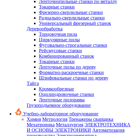
Ленточнопильные станки по металлу
Токарные станки
Фрезерно-сверлильные станки
Радиально-сверлильные станки
Универсальный фрезерный станок
Деревообработка
Торцовочная пила
Циркулярные пилы
Фуговально-строгальные станки
Рейсмусовые станки
Комбинированный станок
Токарные станки
Ленточные пилы по дереву
Форматно-раскроечные станки
Шлифовальные станки по дереву
Тайга
Кромкообрезные
Оцилиндровочные станки
Ленточные пилорамы
Грузоподъемное оборудование
Учебно-лабораторное оборудование
Химия
Метрология
Тренажеры сварщика
Мехатроника
Металлургия
ЭЛЕКТРОТЕХНИКА
И ОСНОВЫ ЭЛЕКТРОНИКИ
Автоматизация
производства
Электроэнергетика