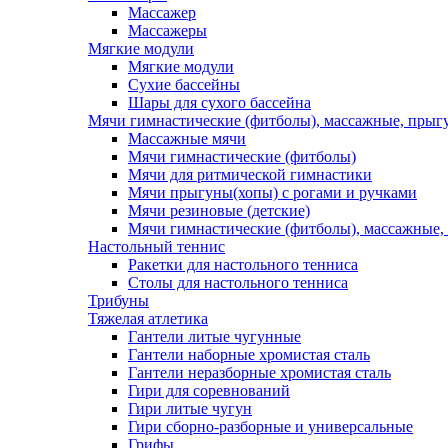
Массажер
Массажеры
Мягкие модули
Мягкие модули
Сухие бассейны
Шары для сухого бассейна
Мячи гимнастические (фитболы), массажные, прыгу
Массажные мячи
Мячи гимнастические (фитболы)
Мячи для ритмической гимнастики
Мячи прыгуны(хопы) с рогами и ручками
Мячи резиновые (детские)
Мячи гимнастические (фитболы), массажные,
Настольный теннис
Ракетки для настольного тенниса
Столы для настольного тенниса
Трибуны
Тяжелая атлетика
Гантели литые чугунные
Гантели наборные хромистая сталь
Гантели неразборные хромистая сталь
Гири для соревнований
Гири литые чугун
Гири сборно-разборные и универсальные
Грифы