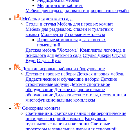
Медицинская мебель
Медицинский кабинет
Мебель для отдыха, кровати и прикроватные тумбы
Мебель для детского сада
Столы и стулья
Мебель для игровых комнат
Мебель для раздевалок, спален и туалетных
комнат
Мольберты
Игровые комплексы
Игровые комплексы для закрытых
помещений
Детская мебель "Хохлома"
Комплекты логопеда и
психолога для детского сада
Стулья Джери
Стулья
Вуди
Стулья Кузя
Детские игровые наборы и оборудование
Детские игровые наборы
Детская игровая мебель
Дидактические и обучающие наборы
Детские
строительные модули
Детское спортивное
оборудование
Детское оздоровительное
оборудование
Дидактические столы, песочницы и
многофункциональные комплексы
Сенсорная комната
Светильники, световые панно и фибероптические
нити для сенсорной комнаты
Воздушно-
пузырьковые панели и колонны
Световые
проекторы и зеркальные шары для сенсорной