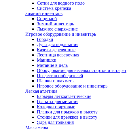
Сетки для водного поло
Система крепежа
Зимний инвентарь
Сноутьюб
Зимний инвентарь
Лыжное снаряжение
Игровое оборудование и инвентарь
Городки
Дуги для подлезания
Качели деревянные
Лестница веревочная
Манишки
Метание в цель
Оборудование для веселых стартов и эстафет
Пьедестал победителей
Шашки и шахматы
Игровое оборудование и инвентарь
Легкая атлетика
Барьеры легкоатлетические
Гранаты для метания
Колодки стартовые
Планки для прыжков в высоту
Стойки для прыжков в высоту
Ядра для толкания
Массажеры