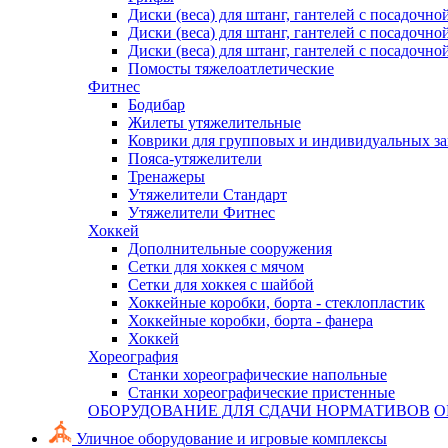
Диски (веса) для штанг, гантелей с посадочно
Диски (веса) для штанг, гантелей с посадочно
Диски (веса) для штанг, гантелей с посадочно
Помосты тяжелоатлетические
Фитнес
Бодибар
Жилеты утяжелительные
Коврики для групповых и индивидуальных з
Пояса-утяжелители
Тренажеры
Утяжелители Стандарт
Утяжелители Фитнес
Хоккей
Дополнительные сооружения
Сетки для хоккея с мячом
Сетки для хоккея с шайбой
Хоккейные коробки, борта - стеклопластик
Хоккейные коробки, борта - фанера
Хоккей
Хореография
Станки хореографические напольные
Станки хореографические пристенные
ОБОРУДОВАНИЕ ДЛЯ СДАЧИ НОРМАТИВОВ
О
Уличное оборудование и игровые комплексы