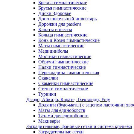
Бревна гимнастические
Брусья гимнастические
Диски Здоровье
Дополнительный инвентарь
Дорожки для разбега
Канаты и шесты
Кольца гимнастические
Конь и Козел гимнастические
Маты гимнастические
Медицинболы
Мостики гимнастические
Обручи гимнастические
Палки гимнастические
Перекладина гимнастическая
Скакалки
Скамейки гимнастические
Стенки гимнастические
Турники
Дзюдо, Айкидо, Карате, Тхеквондо, Ушу
Додянги (будо-маты) с зацепом ласточкин хво
Маты для единоборств
Татами для единоборств
Макивары
Заградительные, фоновые сетки и система крепежа
Заградительные сетки