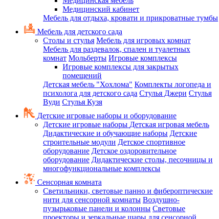
Медицинская мебель
Медицинский кабинет
Мебель для отдыха, кровати и прикроватные тумбы
Мебель для детского сада
Столы и стулья
Мебель для игровых комнат
Мебель для раздевалок, спален и туалетных
комнат
Мольберты
Игровые комплексы
Игровые комплексы для закрытых
помещений
Детская мебель "Хохлома"
Комплекты логопеда и
психолога для детского сада
Стулья Джери
Стулья
Вуди
Стулья Кузя
Детские игровые наборы и оборудование
Детские игровые наборы
Детская игровая мебель
Дидактические и обучающие наборы
Детские
строительные модули
Детское спортивное
оборудование
Детское оздоровительное
оборудование
Дидактические столы, песочницы и
многофункциональные комплексы
Сенсорная комната
Светильники, световые панно и фибероптические
нити для сенсорной комнаты
Воздушно-
пузырьковые панели и колонны
Световые
проекторы и зеркальные шары для сенсорной