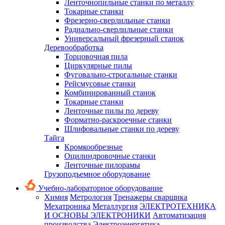
Ленточнопильные станки по металлу
Токарные станки
Фрезерно-сверлильные станки
Радиально-сверлильные станки
Универсальный фрезерный станок
Деревообработка
Торцовочная пила
Циркулярные пилы
Фуговально-строгальные станки
Рейсмусовые станки
Комбинированный станок
Токарные станки
Ленточные пилы по дереву
Форматно-раскроечные станки
Шлифовальные станки по дереву
Тайга
Кромкообрезные
Оцилиндровочные станки
Ленточные пилорамы
Грузоподъемное оборудование
Учебно-лабораторное оборудование
Химия
Метрология
Тренажеры сварщика
Мехатроника
Металлургия
ЭЛЕКТРОТЕХНИКА
И ОСНОВЫ ЭЛЕКТРОНИКИ
Автоматизация
производства
Электроэнергетика