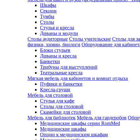
Шкафы
Секции
Тумбы
Столы
Стулья и кресла
Диваны и модули
Столы аудиторные
Столы учительские
Столы для з
физики, химии, биологи
Оборудование для кабинета
Блоки стульев
Диваны и кресла
Банкетки
Трибуны для выступлений
Театральные кресла
Мягкая мебель для кабинетов и комнат отдыха
Пуфики и банкетки
Кресла-груши
Мебель для столовой
Cтулья для кафе
Cтолы для столовой
Скамейки для столовой
Мебель для библиотек
Мебель для гардеробов
Обору
Медицинские шкафы серии RomMed
Медицинские шкафы
Опции к медицинским шкафам