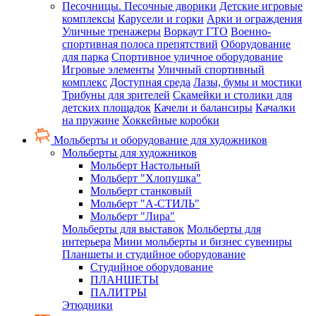
Песочницы. Песочные дворики
Детские игровые
комплексы
Карусели и горки
Арки и ограждения
Уличные тренажеры
Воркаут ГТО
Военно-
спортивная полоса препятствий
Оборудование
для парка
Спортивное уличное оборудование
Игровые элементы
Уличный спортивный
комплекс
Доступная среда
Лазы, бумы и мостики
Трибуны для зрителей
Скамейки и столики для
детских площадок
Качели и балансиры
Качалки
на пружине
Хоккейные коробки
Мольберты и оборудование для художников
Мольберты для художников
Мольберт Настольный
Мольберт "Хлопушка"
Мольберт станковый
Мольберт "А-СТИЛЬ"
Мольберт "Лира"
Мольберты для выставок
Мольберты для
интерьера
Мини мольберты и бизнес сувениры
Планшеты и студийное оборудование
Студийное оборудование
ПЛАНШЕТЫ
ПАЛИТРЫ
Этюдники