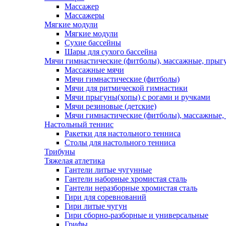
Массажер
Массажеры
Мягкие модули
Мягкие модули
Сухие бассейны
Шары для сухого бассейна
Мячи гимнастические (фитболы), массажные, прыгу
Массажные мячи
Мячи гимнастические (фитболы)
Мячи для ритмической гимнастики
Мячи прыгуны(хопы) с рогами и ручками
Мячи резиновые (детские)
Мячи гимнастические (фитболы), массажные,
Настольный теннис
Ракетки для настольного тенниса
Столы для настольного тенниса
Трибуны
Тяжелая атлетика
Гантели литые чугунные
Гантели наборные хромистая сталь
Гантели неразборные хромистая сталь
Гири для соревнований
Гири литые чугун
Гири сборно-разборные и универсальные
Грифы