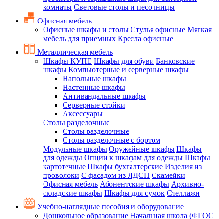
комнаты
Световые столы и песочницы
Офисная мебель
Офисные шкафы и столы
Стулья офисные
Мягкая
мебель для приемных
Кресла офисные
Металлическая мебель
Шкафы КУПЕ
Шкафы для обуви
Банковские
шкафы
Компьютерные и серверные шкафы
Напольные шкафы
Настенные шкафы
Антивандальные шкафы
Серверные стойки
Аксессуары
Столы разделочные
Столы разделочные
Столы разделочные с бортом
Модульные шкафы
Оружейные шкафы
Шкафы
для одежды
Опции к шкафам для одежды
Шкафы
картотечные
Шкафы бухгалтерские
Изделия из
проволоки
С фасадом из ЛДСП
Скамейки
Офисная мебель
Абонентские шкафы
Архивно-
складские шкафы
Шкафы для сумок
Стеллажи
Учебно-наглядные пособия и оборудование
Дошкольное образование
Начальная школа (ФГОС