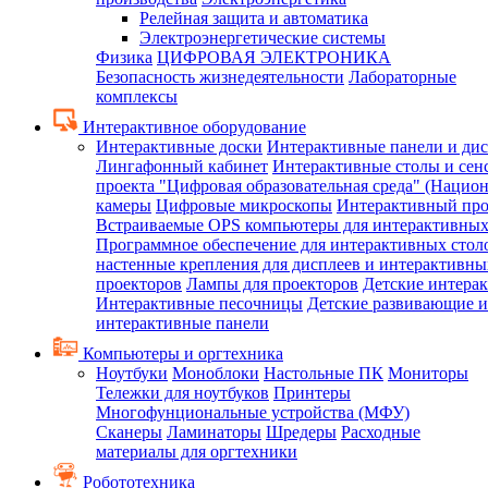
Релейная защита и автоматика
Электроэнергетические системы
Физика
ЦИФРОВАЯ ЭЛЕКТРОНИКА
Безопасность жизнедеятельности
Лабораторные
комплексы
Интерактивное оборудование
Интерактивные доски
Интерактивные панели и ди
Лингафонный кабинет
Интерактивные столы и сен
проекта "Цифровая образовательная среда" (Нацио
камеры
Цифровые микроскопы
Интерактивный про
Встраиваемые OPS компьютеры для интерактивных
Программное обеспечение для интерактивных стол
настенные крепления для дисплеев и интерактивны
проекторов
Лампы для проекторов
Детские интера
Интерактивные песочницы
Детские развивающие и
интерактивные панели
Компьютеры и оргтехника
Ноутбуки
Моноблоки
Настольные ПК
Мониторы
Тележки для ноутбуков
Принтеры
Многофунциональные устройства (МФУ)
Сканеры
Ламинаторы
Шредеры
Расходные
материалы для оргтехники
Робототехника