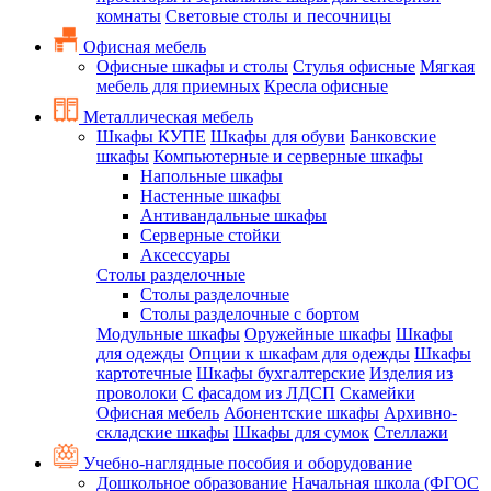
комнаты
Световые столы и песочницы
Офисная мебель
Офисные шкафы и столы
Стулья офисные
Мягкая
мебель для приемных
Кресла офисные
Металлическая мебель
Шкафы КУПЕ
Шкафы для обуви
Банковские
шкафы
Компьютерные и серверные шкафы
Напольные шкафы
Настенные шкафы
Антивандальные шкафы
Серверные стойки
Аксессуары
Столы разделочные
Столы разделочные
Столы разделочные с бортом
Модульные шкафы
Оружейные шкафы
Шкафы
для одежды
Опции к шкафам для одежды
Шкафы
картотечные
Шкафы бухгалтерские
Изделия из
проволоки
С фасадом из ЛДСП
Скамейки
Офисная мебель
Абонентские шкафы
Архивно-
складские шкафы
Шкафы для сумок
Стеллажи
Учебно-наглядные пособия и оборудование
Дошкольное образование
Начальная школа (ФГОС