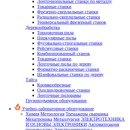
Ленточнопильные станки по металлу
Токарные станки
Фрезерно-сверлильные станки
Радиально-сверлильные станки
Универсальный фрезерный станок
Деревообработка
Торцовочная пила
Циркулярные пилы
Фуговально-строгальные станки
Рейсмусовые станки
Комбинированный станок
Токарные станки
Ленточные пилы по дереву
Форматно-раскроечные станки
Шлифовальные станки по дереву
Тайга
Кромкообрезные
Оцилиндровочные станки
Ленточные пилорамы
Грузоподъемное оборудование
Учебно-лабораторное оборудование
Химия
Метрология
Тренажеры сварщика
Мехатроника
Металлургия
ЭЛЕКТРОТЕХНИКА
И ОСНОВЫ ЭЛЕКТРОНИКИ
Автоматизация
производства
Электроэнергетика