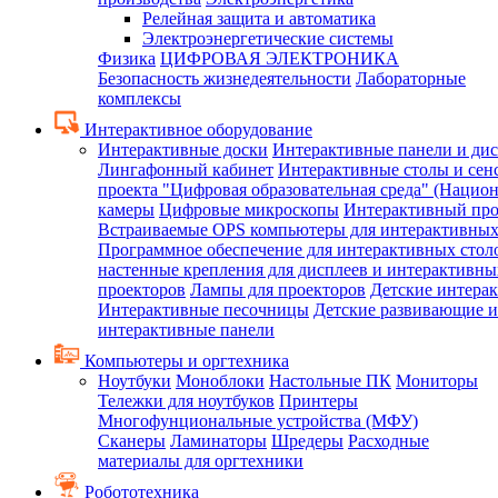
Релейная защита и автоматика
Электроэнергетические системы
Физика
ЦИФРОВАЯ ЭЛЕКТРОНИКА
Безопасность жизнедеятельности
Лабораторные
комплексы
Интерактивное оборудование
Интерактивные доски
Интерактивные панели и ди
Лингафонный кабинет
Интерактивные столы и сен
проекта "Цифровая образовательная среда" (Нацио
камеры
Цифровые микроскопы
Интерактивный про
Встраиваемые OPS компьютеры для интерактивных
Программное обеспечение для интерактивных стол
настенные крепления для дисплеев и интерактивны
проекторов
Лампы для проекторов
Детские интера
Интерактивные песочницы
Детские развивающие и
интерактивные панели
Компьютеры и оргтехника
Ноутбуки
Моноблоки
Настольные ПК
Мониторы
Тележки для ноутбуков
Принтеры
Многофунциональные устройства (МФУ)
Сканеры
Ламинаторы
Шредеры
Расходные
материалы для оргтехники
Робототехника