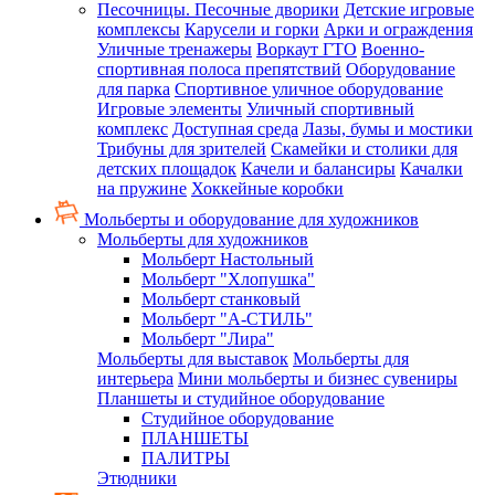
Песочницы. Песочные дворики
Детские игровые
комплексы
Карусели и горки
Арки и ограждения
Уличные тренажеры
Воркаут ГТО
Военно-
спортивная полоса препятствий
Оборудование
для парка
Спортивное уличное оборудование
Игровые элементы
Уличный спортивный
комплекс
Доступная среда
Лазы, бумы и мостики
Трибуны для зрителей
Скамейки и столики для
детских площадок
Качели и балансиры
Качалки
на пружине
Хоккейные коробки
Мольберты и оборудование для художников
Мольберты для художников
Мольберт Настольный
Мольберт "Хлопушка"
Мольберт станковый
Мольберт "А-СТИЛЬ"
Мольберт "Лира"
Мольберты для выставок
Мольберты для
интерьера
Мини мольберты и бизнес сувениры
Планшеты и студийное оборудование
Студийное оборудование
ПЛАНШЕТЫ
ПАЛИТРЫ
Этюдники