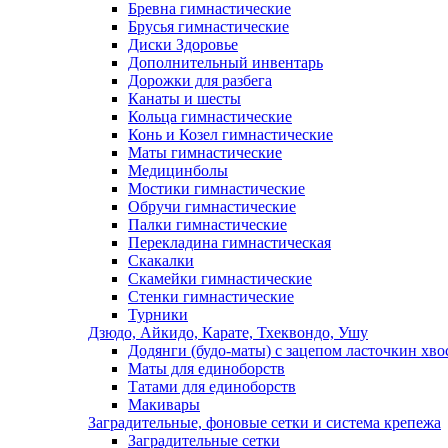
Бревна гимнастические
Брусья гимнастические
Диски Здоровье
Дополнительный инвентарь
Дорожки для разбега
Канаты и шесты
Кольца гимнастические
Конь и Козел гимнастические
Маты гимнастические
Медицинболы
Мостики гимнастические
Обручи гимнастические
Палки гимнастические
Перекладина гимнастическая
Скакалки
Скамейки гимнастические
Стенки гимнастические
Турники
Дзюдо, Айкидо, Карате, Тхеквондо, Ушу
Додянги (будо-маты) с зацепом ласточкин хво
Маты для единоборств
Татами для единоборств
Макивары
Заградительные, фоновые сетки и система крепежа
Заградительные сетки