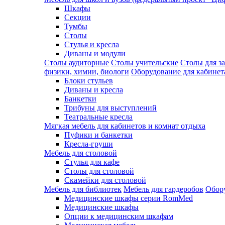
Шкафы
Секции
Тумбы
Столы
Стулья и кресла
Диваны и модули
Столы аудиторные
Столы учительские
Столы для з
физики, химии, биологи
Оборудование для кабинета
Блоки стульев
Диваны и кресла
Банкетки
Трибуны для выступлений
Театральные кресла
Мягкая мебель для кабинетов и комнат отдыха
Пуфики и банкетки
Кресла-груши
Мебель для столовой
Cтулья для кафе
Cтолы для столовой
Скамейки для столовой
Мебель для библиотек
Мебель для гардеробов
Обору
Медицинские шкафы серии RomMed
Медицинские шкафы
Опции к медицинским шкафам