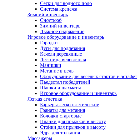
Сетки для водного поло
Система крепежа
Зимний инвентарь
Сноутьюб
Зимний инвентарь
Лыжное снаряжение
Игровое оборудование и инвентарь
Городки
Дуги для подлезания
Качели деревянные
Лестница веревочная
Манишки
Метание в цель
Оборудование для веселых стартов и эстафет
Пьедестал победителей
Шашки и шахматы
Игровое оборудование и инвентарь
Легкая атлетика
Барьеры легкоатлетические
Гранаты для метания
Колодки стартовые
Планки для прыжков в высоту
Стойки для прыжков в высоту
Ядра для толкания
Массажеры