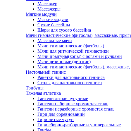
Массажер
Массажеры
Мягкие модули
Мягкие модули
Сухие бассейны
Шары для сухого бассейна
Мячи гимнастические (фитболы), массажные, прыгу
Массажные мячи
Мячи гимнастические (фитболы)
Мячи для ритмической гимнастики
Мячи прыгуны(хопы) с рогами и ручками
Мячи резиновые (детские)
Мячи гимнастические (фитболы), массажные,
Настольный теннис
Ракетки для настольного тенниса
Столы для настольного тенниса
Трибуны
Тяжелая атлетика
Гантели литые чугунные
Гантели наборные хромистая сталь
Гантели неразборные хромистая сталь
Гири для соревнований
Гири литые чугун
Гири сборно-разборные и универсальные
Грифы