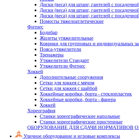
Диски (веса) для штанг, гантелей с посадочно
Диски (веса) для штанг, гантелей с посадочно
Диски (веса) для штанг, гантелей с посадочно
Помосты тяжелоатлетические
Фитнес
Бодибар
Жилеты утяжелительные
Коврики для групповых и индивидуальных з
Пояса-утяжелители
Тренажеры
Утяжелители Стандарт
Утяжелители Фитнес
Хоккей
Дополнительные сооружения
Сетки для хоккея с мячом
Сетки для хоккея с шайбой
Хоккейные коробки, борта - стеклопластик
Хоккейные коробки, борта - фанера
Хоккей
Хореография
Станки хореографические напольные
Станки хореографические пристенные
ОБОРУДОВАНИЕ ДЛЯ СДАЧИ НОРМАТИВОВ
О
Уличное оборудование и игровые комплексы