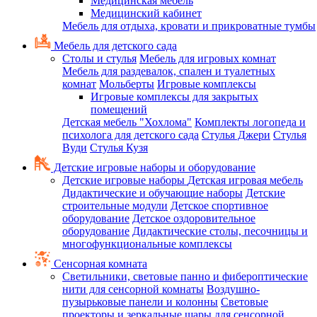
Медицинская мебель
Медицинский кабинет
Мебель для отдыха, кровати и прикроватные тумбы
Мебель для детского сада
Столы и стулья
Мебель для игровых комнат
Мебель для раздевалок, спален и туалетных
комнат
Мольберты
Игровые комплексы
Игровые комплексы для закрытых
помещений
Детская мебель "Хохлома"
Комплекты логопеда и
психолога для детского сада
Стулья Джери
Стулья
Вуди
Стулья Кузя
Детские игровые наборы и оборудование
Детские игровые наборы
Детская игровая мебель
Дидактические и обучающие наборы
Детские
строительные модули
Детское спортивное
оборудование
Детское оздоровительное
оборудование
Дидактические столы, песочницы и
многофункциональные комплексы
Сенсорная комната
Светильники, световые панно и фибероптические
нити для сенсорной комнаты
Воздушно-
пузырьковые панели и колонны
Световые
проекторы и зеркальные шары для сенсорной