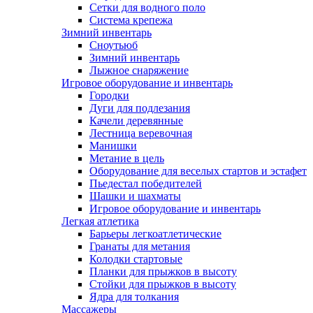
Сетки для водного поло
Система крепежа
Зимний инвентарь
Сноутьюб
Зимний инвентарь
Лыжное снаряжение
Игровое оборудование и инвентарь
Городки
Дуги для подлезания
Качели деревянные
Лестница веревочная
Манишки
Метание в цель
Оборудование для веселых стартов и эстафет
Пьедестал победителей
Шашки и шахматы
Игровое оборудование и инвентарь
Легкая атлетика
Барьеры легкоатлетические
Гранаты для метания
Колодки стартовые
Планки для прыжков в высоту
Стойки для прыжков в высоту
Ядра для толкания
Массажеры