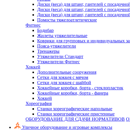
Диски (веса) для штанг, гантелей с посадочно
Диски (веса) для штанг, гантелей с посадочно
Диски (веса) для штанг, гантелей с посадочно
Помосты тяжелоатлетические
Фитнес
Бодибар
Жилеты утяжелительные
Коврики для групповых и индивидуальных з
Пояса-утяжелители
Тренажеры
Утяжелители Стандарт
Утяжелители Фитнес
Хоккей
Дополнительные сооружения
Сетки для хоккея с мячом
Сетки для хоккея с шайбой
Хоккейные коробки, борта - стеклопластик
Хоккейные коробки, борта - фанера
Хоккей
Хореография
Станки хореографические напольные
Станки хореографические пристенные
ОБОРУДОВАНИЕ ДЛЯ СДАЧИ НОРМАТИВОВ
О
Уличное оборудование и игровые комплексы