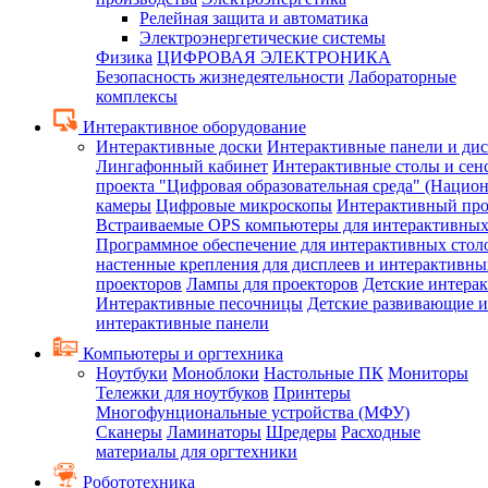
Релейная защита и автоматика
Электроэнергетические системы
Физика
ЦИФРОВАЯ ЭЛЕКТРОНИКА
Безопасность жизнедеятельности
Лабораторные
комплексы
Интерактивное оборудование
Интерактивные доски
Интерактивные панели и ди
Лингафонный кабинет
Интерактивные столы и сен
проекта "Цифровая образовательная среда" (Нацио
камеры
Цифровые микроскопы
Интерактивный про
Встраиваемые OPS компьютеры для интерактивных
Программное обеспечение для интерактивных стол
настенные крепления для дисплеев и интерактивны
проекторов
Лампы для проекторов
Детские интера
Интерактивные песочницы
Детские развивающие и
интерактивные панели
Компьютеры и оргтехника
Ноутбуки
Моноблоки
Настольные ПК
Мониторы
Тележки для ноутбуков
Принтеры
Многофунциональные устройства (МФУ)
Сканеры
Ламинаторы
Шредеры
Расходные
материалы для оргтехники
Робототехника