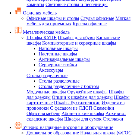
комнаты
Световые столы и песочницы
Офисная мебель
Офисные шкафы и столы
Стулья офисные
Мягкая
мебель для приемных
Кресла офисные
Металлическая мебель
Шкафы КУПЕ
Шкафы для обуви
Банковские
шкафы
Компьютерные и серверные шкафы
Напольные шкафы
Настенные шкафы
Антивандальные шкафы
Серверные стойки
Аксессуары
Столы разделочные
Столы разделочные
Столы разделочные с бортом
Модульные шкафы
Оружейные шкафы
Шкафы
для одежды
Опции к шкафам для одежды
Шкафы
картотечные
Шкафы бухгалтерские
Изделия из
проволоки
С фасадом из ЛДСП
Скамейки
Офисная мебель
Абонентские шкафы
Архивно-
складские шкафы
Шкафы для сумок
Стеллажи
Учебно-наглядные пособия и оборудование
Дошкольное образование
Начальная школа (ФГОС