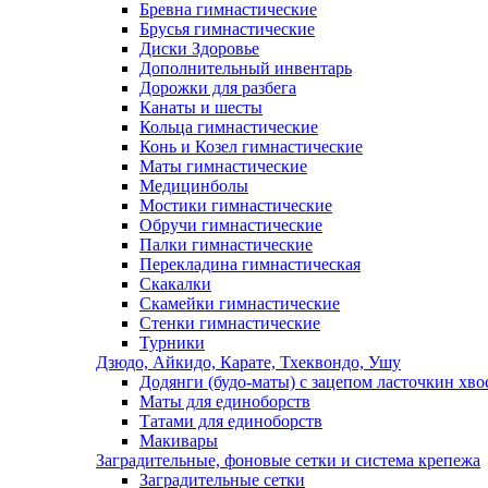
Бревна гимнастические
Брусья гимнастические
Диски Здоровье
Дополнительный инвентарь
Дорожки для разбега
Канаты и шесты
Кольца гимнастические
Конь и Козел гимнастические
Маты гимнастические
Медицинболы
Мостики гимнастические
Обручи гимнастические
Палки гимнастические
Перекладина гимнастическая
Скакалки
Скамейки гимнастические
Стенки гимнастические
Турники
Дзюдо, Айкидо, Карате, Тхеквондо, Ушу
Додянги (будо-маты) с зацепом ласточкин хво
Маты для единоборств
Татами для единоборств
Макивары
Заградительные, фоновые сетки и система крепежа
Заградительные сетки