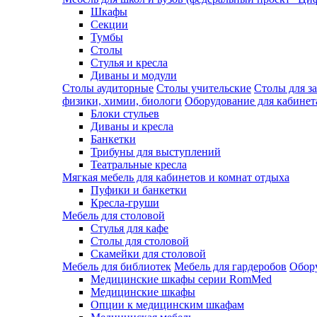
Шкафы
Секции
Тумбы
Столы
Стулья и кресла
Диваны и модули
Столы аудиторные
Столы учительские
Столы для з
физики, химии, биологи
Оборудование для кабинета
Блоки стульев
Диваны и кресла
Банкетки
Трибуны для выступлений
Театральные кресла
Мягкая мебель для кабинетов и комнат отдыха
Пуфики и банкетки
Кресла-груши
Мебель для столовой
Cтулья для кафе
Cтолы для столовой
Скамейки для столовой
Мебель для библиотек
Мебель для гардеробов
Обору
Медицинские шкафы серии RomMed
Медицинские шкафы
Опции к медицинским шкафам