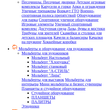
Песочницы. Песочные дворики
Детские игровые
комплексы
Карусели и горки
Арки и ограждения
Уличные тренажеры
Воркаут ГТО
Военно-
спортивная полоса препятствий
Оборудование
для парка
Спортивное уличное оборудование
Игровые элементы
Уличный спортивный
комплекс
Доступная среда
Лазы, бумы и мостики
Трибуны для зрителей
Скамейки и столики для
детских площадок
Качели и балансиры
Качалки
на пружине
Хоккейные коробки
Мольберты и оборудование для художников
Мольберты для художников
Мольберт Настольный
Мольберт "Хлопушка"
Мольберт станковый
Мольберт "А-СТИЛЬ"
Мольберт "Лира"
Мольберты для выставок
Мольберты для
интерьера
Мини мольберты и бизнес сувениры
Планшеты и студийное оборудование
Студийное оборудование
ПЛАНШЕТЫ
ПАЛИТРЫ
Этюдники