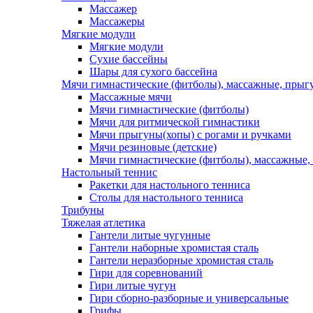
Массажер
Массажеры
Мягкие модули
Мягкие модули
Сухие бассейны
Шары для сухого бассейна
Мячи гимнастические (фитболы), массажные, прыгу
Массажные мячи
Мячи гимнастические (фитболы)
Мячи для ритмической гимнастики
Мячи прыгуны(хопы) с рогами и ручками
Мячи резиновые (детские)
Мячи гимнастические (фитболы), массажные,
Настольный теннис
Ракетки для настольного тенниса
Столы для настольного тенниса
Трибуны
Тяжелая атлетика
Гантели литые чугунные
Гантели наборные хромистая сталь
Гантели неразборные хромистая сталь
Гири для соревнований
Гири литые чугун
Гири сборно-разборные и универсальные
Грифы