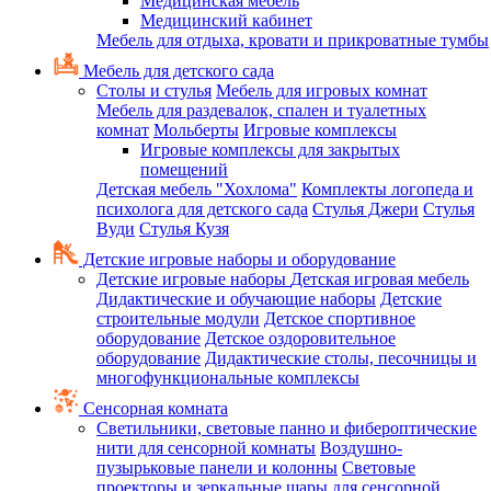
Медицинская мебель
Медицинский кабинет
Мебель для отдыха, кровати и прикроватные тумбы
Мебель для детского сада
Столы и стулья
Мебель для игровых комнат
Мебель для раздевалок, спален и туалетных
комнат
Мольберты
Игровые комплексы
Игровые комплексы для закрытых
помещений
Детская мебель "Хохлома"
Комплекты логопеда и
психолога для детского сада
Стулья Джери
Стулья
Вуди
Стулья Кузя
Детские игровые наборы и оборудование
Детские игровые наборы
Детская игровая мебель
Дидактические и обучающие наборы
Детские
строительные модули
Детское спортивное
оборудование
Детское оздоровительное
оборудование
Дидактические столы, песочницы и
многофункциональные комплексы
Сенсорная комната
Светильники, световые панно и фибероптические
нити для сенсорной комнаты
Воздушно-
пузырьковые панели и колонны
Световые
проекторы и зеркальные шары для сенсорной