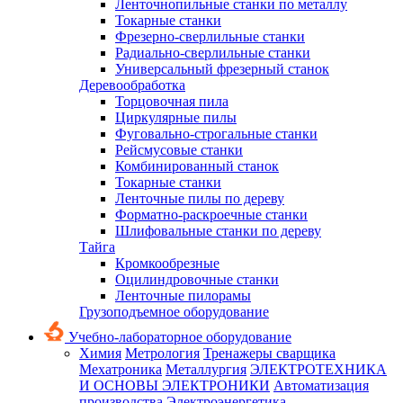
Ленточнопильные станки по металлу
Токарные станки
Фрезерно-сверлильные станки
Радиально-сверлильные станки
Универсальный фрезерный станок
Деревообработка
Торцовочная пила
Циркулярные пилы
Фуговально-строгальные станки
Рейсмусовые станки
Комбинированный станок
Токарные станки
Ленточные пилы по дереву
Форматно-раскроечные станки
Шлифовальные станки по дереву
Тайга
Кромкообрезные
Оцилиндровочные станки
Ленточные пилорамы
Грузоподъемное оборудование
Учебно-лабораторное оборудование
Химия
Метрология
Тренажеры сварщика
Мехатроника
Металлургия
ЭЛЕКТРОТЕХНИКА
И ОСНОВЫ ЭЛЕКТРОНИКИ
Автоматизация
производства
Электроэнергетика