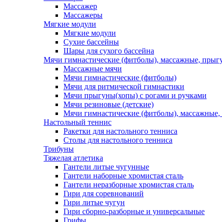
Массажер
Массажеры
Мягкие модули
Мягкие модули
Сухие бассейны
Шары для сухого бассейна
Мячи гимнастические (фитболы), массажные, прыгу
Массажные мячи
Мячи гимнастические (фитболы)
Мячи для ритмической гимнастики
Мячи прыгуны(хопы) с рогами и ручками
Мячи резиновые (детские)
Мячи гимнастические (фитболы), массажные,
Настольный теннис
Ракетки для настольного тенниса
Столы для настольного тенниса
Трибуны
Тяжелая атлетика
Гантели литые чугунные
Гантели наборные хромистая сталь
Гантели неразборные хромистая сталь
Гири для соревнований
Гири литые чугун
Гири сборно-разборные и универсальные
Грифы