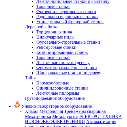
Ленточнопильные станки по металлу
Токарные станки
Фрезерно-сверлильные станки
Радиально-сверлильные станки
Универсальный фрезерный станок
Деревообработка
Торцовочная пила
Циркулярные пилы
Фуговально-строгальные станки
Рейсмусовые станки
Комбинированный станок
Токарные станки
Ленточные пилы по дереву
Форматно-раскроечные станки
Шлифовальные станки по дереву
Тайга
Кромкообрезные
Оцилиндровочные станки
Ленточные пилорамы
Грузоподъемное оборудование
Учебно-лабораторное оборудование
Химия
Метрология
Тренажеры сварщика
Мехатроника
Металлургия
ЭЛЕКТРОТЕХНИКА
И ОСНОВЫ ЭЛЕКТРОНИКИ
Автоматизация
производства
Электроэнергетика