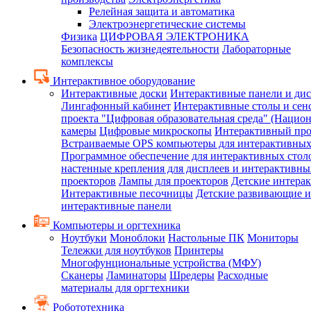
Релейная защита и автоматика
Электроэнергетические системы
Физика
ЦИФРОВАЯ ЭЛЕКТРОНИКА
Безопасность жизнедеятельности
Лабораторные
комплексы
Интерактивное оборудование
Интерактивные доски
Интерактивные панели и ди
Лингафонный кабинет
Интерактивные столы и сен
проекта "Цифровая образовательная среда" (Нацио
камеры
Цифровые микроскопы
Интерактивный про
Встраиваемые OPS компьютеры для интерактивных
Программное обеспечение для интерактивных стол
настенные крепления для дисплеев и интерактивны
проекторов
Лампы для проекторов
Детские интера
Интерактивные песочницы
Детские развивающие и
интерактивные панели
Компьютеры и оргтехника
Ноутбуки
Моноблоки
Настольные ПК
Мониторы
Тележки для ноутбуков
Принтеры
Многофунциональные устройства (МФУ)
Сканеры
Ламинаторы
Шредеры
Расходные
материалы для оргтехники
Робототехника