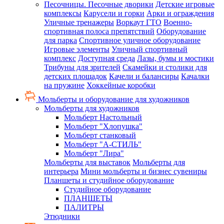
Песочницы. Песочные дворики
Детские игровые
комплексы
Карусели и горки
Арки и ограждения
Уличные тренажеры
Воркаут ГТО
Военно-
спортивная полоса препятствий
Оборудование
для парка
Спортивное уличное оборудование
Игровые элементы
Уличный спортивный
комплекс
Доступная среда
Лазы, бумы и мостики
Трибуны для зрителей
Скамейки и столики для
детских площадок
Качели и балансиры
Качалки
на пружине
Хоккейные коробки
Мольберты и оборудование для художников
Мольберты для художников
Мольберт Настольный
Мольберт "Хлопушка"
Мольберт станковый
Мольберт "А-СТИЛЬ"
Мольберт "Лира"
Мольберты для выставок
Мольберты для
интерьера
Мини мольберты и бизнес сувениры
Планшеты и студийное оборудование
Студийное оборудование
ПЛАНШЕТЫ
ПАЛИТРЫ
Этюдники