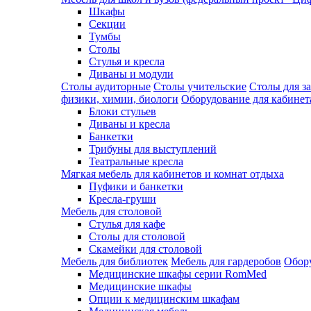
Шкафы
Секции
Тумбы
Столы
Стулья и кресла
Диваны и модули
Столы аудиторные
Столы учительские
Столы для з
физики, химии, биологи
Оборудование для кабинета
Блоки стульев
Диваны и кресла
Банкетки
Трибуны для выступлений
Театральные кресла
Мягкая мебель для кабинетов и комнат отдыха
Пуфики и банкетки
Кресла-груши
Мебель для столовой
Cтулья для кафе
Cтолы для столовой
Скамейки для столовой
Мебель для библиотек
Мебель для гардеробов
Обору
Медицинские шкафы серии RomMed
Медицинские шкафы
Опции к медицинским шкафам