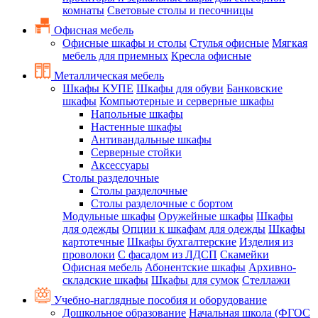
комнаты
Световые столы и песочницы
Офисная мебель
Офисные шкафы и столы
Стулья офисные
Мягкая
мебель для приемных
Кресла офисные
Металлическая мебель
Шкафы КУПЕ
Шкафы для обуви
Банковские
шкафы
Компьютерные и серверные шкафы
Напольные шкафы
Настенные шкафы
Антивандальные шкафы
Серверные стойки
Аксессуары
Столы разделочные
Столы разделочные
Столы разделочные с бортом
Модульные шкафы
Оружейные шкафы
Шкафы
для одежды
Опции к шкафам для одежды
Шкафы
картотечные
Шкафы бухгалтерские
Изделия из
проволоки
С фасадом из ЛДСП
Скамейки
Офисная мебель
Абонентские шкафы
Архивно-
складские шкафы
Шкафы для сумок
Стеллажи
Учебно-наглядные пособия и оборудование
Дошкольное образование
Начальная школа (ФГОС