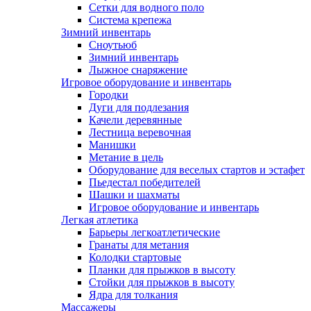
Сетки для водного поло
Система крепежа
Зимний инвентарь
Сноутьюб
Зимний инвентарь
Лыжное снаряжение
Игровое оборудование и инвентарь
Городки
Дуги для подлезания
Качели деревянные
Лестница веревочная
Манишки
Метание в цель
Оборудование для веселых стартов и эстафет
Пьедестал победителей
Шашки и шахматы
Игровое оборудование и инвентарь
Легкая атлетика
Барьеры легкоатлетические
Гранаты для метания
Колодки стартовые
Планки для прыжков в высоту
Стойки для прыжков в высоту
Ядра для толкания
Массажеры