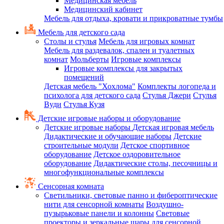
Медицинская мебель
Медицинский кабинет
Мебель для отдыха, кровати и прикроватные тумбы
Мебель для детского сада
Столы и стулья
Мебель для игровых комнат
Мебель для раздевалок, спален и туалетных
комнат
Мольберты
Игровые комплексы
Игровые комплексы для закрытых
помещений
Детская мебель "Хохлома"
Комплекты логопеда и
психолога для детского сада
Стулья Джери
Стулья
Вуди
Стулья Кузя
Детские игровые наборы и оборудование
Детские игровые наборы
Детская игровая мебель
Дидактические и обучающие наборы
Детские
строительные модули
Детское спортивное
оборудование
Детское оздоровительное
оборудование
Дидактические столы, песочницы и
многофункциональные комплексы
Сенсорная комната
Светильники, световые панно и фибероптические
нити для сенсорной комнаты
Воздушно-
пузырьковые панели и колонны
Световые
проекторы и зеркальные шары для сенсорной