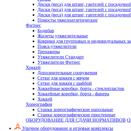
Диски (веса) для штанг, гантелей с посадочно
Диски (веса) для штанг, гантелей с посадочно
Диски (веса) для штанг, гантелей с посадочно
Помосты тяжелоатлетические
Фитнес
Бодибар
Жилеты утяжелительные
Коврики для групповых и индивидуальных з
Пояса-утяжелители
Тренажеры
Утяжелители Стандарт
Утяжелители Фитнес
Хоккей
Дополнительные сооружения
Сетки для хоккея с мячом
Сетки для хоккея с шайбой
Хоккейные коробки, борта - стеклопластик
Хоккейные коробки, борта - фанера
Хоккей
Хореография
Станки хореографические напольные
Станки хореографические пристенные
ОБОРУДОВАНИЕ ДЛЯ СДАЧИ НОРМАТИВОВ
О
Уличное оборудование и игровые комплексы