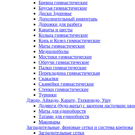
Бревна гимнастические
Брусья гимнастические
Диски Здоровье
Дополнительный инвентарь
Дорожки для разбега
Канаты и шесты
Кольца гимнастические
Конь и Козел гимнастические
Маты гимнастические
Медицинболы
Мостики гимнастические
Обручи гимнастические
Палки гимнастические
Перекладина гимнастическая
Скакалки
Скамейки гимнастические
Стенки гимнастические
Турники
Дзюдо, Айкидо, Карате, Тхеквондо, Ушу
Додянги (будо-маты) с зацепом ласточкин хво
Маты для единоборств
Татами для единоборств
Макивары
Заградительные, фоновые сетки и система крепежа
Заградительные сетки