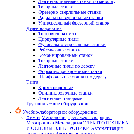
Ленточнопильные станки по металлу
Токарные станки
Фрезерно-сверлильные станки
Радиально-сверлильные станки
Универсальный фрезерный станок
Деревообработка
Торцовочная пила
Циркулярные пилы
Фуговально-строгальные станки
Рейсмусовые станки
Комбинированный станок
Токарные станки
Ленточные пилы по дереву
Форматно-раскроечные станки
Шлифовальные станки по дереву
Тайга
Кромкообрезные
Оцилиндровочные станки
Ленточные пилорамы
Грузоподъемное оборудование
Учебно-лабораторное оборудование
Химия
Метрология
Тренажеры сварщика
Мехатроника
Металлургия
ЭЛЕКТРОТЕХНИКА
И ОСНОВЫ ЭЛЕКТРОНИКИ
Автоматизация
производства
Электроэнергетика