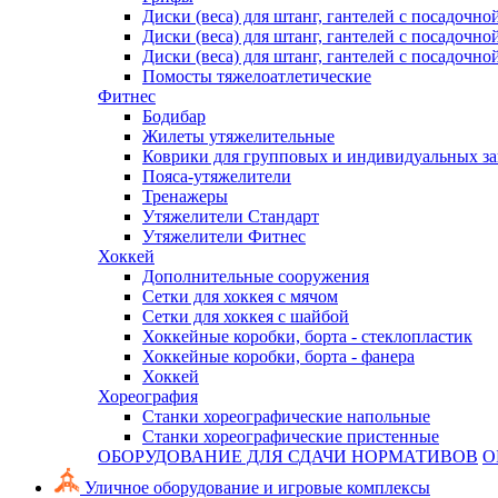
Диски (веса) для штанг, гантелей с посадочно
Диски (веса) для штанг, гантелей с посадочно
Диски (веса) для штанг, гантелей с посадочно
Помосты тяжелоатлетические
Фитнес
Бодибар
Жилеты утяжелительные
Коврики для групповых и индивидуальных з
Пояса-утяжелители
Тренажеры
Утяжелители Стандарт
Утяжелители Фитнес
Хоккей
Дополнительные сооружения
Сетки для хоккея с мячом
Сетки для хоккея с шайбой
Хоккейные коробки, борта - стеклопластик
Хоккейные коробки, борта - фанера
Хоккей
Хореография
Станки хореографические напольные
Станки хореографические пристенные
ОБОРУДОВАНИЕ ДЛЯ СДАЧИ НОРМАТИВОВ
О
Уличное оборудование и игровые комплексы