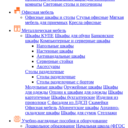
комнаты
Световые столы и песочницы
Офисная мебель
Офисные шкафы и столы
Стулья офисные
Мягкая
мебель для приемных
Кресла офисные
Металлическая мебель
Шкафы КУПЕ
Шкафы для обуви
Банковские
шкафы
Компьютерные и серверные шкафы
Напольные шкафы
Настенные шкафы
Антивандальные шкафы
Серверные стойки
Аксессуары
Столы разделочные
Столы разделочные
Столы разделочные с бортом
Модульные шкафы
Оружейные шкафы
Шкафы
для одежды
Опции к шкафам для одежды
Шкафы
картотечные
Шкафы бухгалтерские
Изделия из
проволоки
С фасадом из ЛДСП
Скамейки
Офисная мебель
Абонентские шкафы
Архивно-
складские шкафы
Шкафы для сумок
Стеллажи
Учебно-наглядные пособия и оборудование
Дошкольное образование
Начальная школа (ФГОС