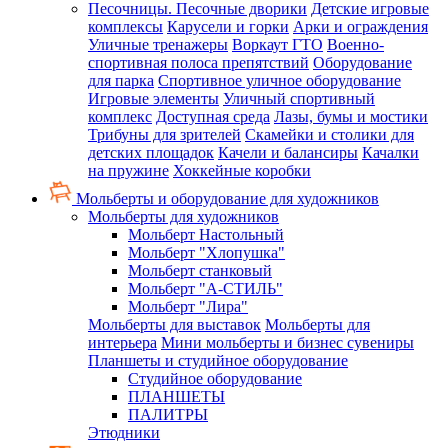
Песочницы. Песочные дворики
Детские игровые
комплексы
Карусели и горки
Арки и ограждения
Уличные тренажеры
Воркаут ГТО
Военно-
спортивная полоса препятствий
Оборудование
для парка
Спортивное уличное оборудование
Игровые элементы
Уличный спортивный
комплекс
Доступная среда
Лазы, бумы и мостики
Трибуны для зрителей
Скамейки и столики для
детских площадок
Качели и балансиры
Качалки
на пружине
Хоккейные коробки
Мольберты и оборудование для художников
Мольберты для художников
Мольберт Настольный
Мольберт "Хлопушка"
Мольберт станковый
Мольберт "А-СТИЛЬ"
Мольберт "Лира"
Мольберты для выставок
Мольберты для
интерьера
Мини мольберты и бизнес сувениры
Планшеты и студийное оборудование
Студийное оборудование
ПЛАНШЕТЫ
ПАЛИТРЫ
Этюдники