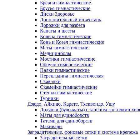
Бревна гимнастические
Брусья гимнастические
Диски Здоровье
Дополнительный инвентарь
Дорожки для разбега
Канаты и шесты
Кольца гимнастические
Конь и Козел гимнастические
Маты гимнастические
Медицинболы
Мостики гимнастические
Обручи гимнастические
Палки гимнастические
Перекладина гимнастическая
Скакалки
Скамейки гимнастические
Стенки гимнастические
Турники
Дзюдо, Айкидо, Карате, Тхеквондо, Ушу
Додянги (будо-маты) с зацепом ласточкин хво
Маты для единоборств
Татами для единоборств
Макивары
Заградительные, фоновые сетки и система крепежа
Заградительные сетки