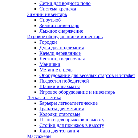
Сетки для водного поло
Система крепежа
Зимний инвентарь
Сноутьюб
Зимний инвентарь
Лыжное снаряжение
Игровое оборудование и инвентарь
Городки
Дуги для подлезания
Качели деревянные
Лестница веревочная
Манишки
Метание в цель
Оборудование для веселых стартов и эстафет
Пьедестал победителей
Шашки и шахматы
Игровое оборудование и инвентарь
Легкая атлетика
Барьеры легкоатлетические
Гранаты для метания
Колодки стартовые
Планки для прыжков в высоту
Стойки для прыжков в высоту
Ядра для толкания
Массажеры