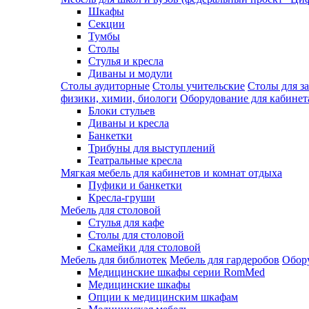
Шкафы
Секции
Тумбы
Столы
Стулья и кресла
Диваны и модули
Столы аудиторные
Столы учительские
Столы для з
физики, химии, биологи
Оборудование для кабинета
Блоки стульев
Диваны и кресла
Банкетки
Трибуны для выступлений
Театральные кресла
Мягкая мебель для кабинетов и комнат отдыха
Пуфики и банкетки
Кресла-груши
Мебель для столовой
Cтулья для кафе
Cтолы для столовой
Скамейки для столовой
Мебель для библиотек
Мебель для гардеробов
Обору
Медицинские шкафы серии RomMed
Медицинские шкафы
Опции к медицинским шкафам