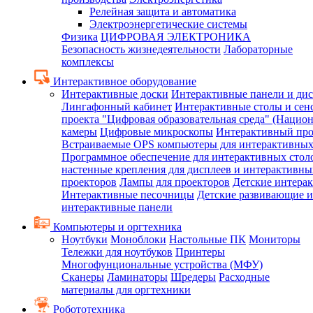
Релейная защита и автоматика
Электроэнергетические системы
Физика
ЦИФРОВАЯ ЭЛЕКТРОНИКА
Безопасность жизнедеятельности
Лабораторные
комплексы
Интерактивное оборудование
Интерактивные доски
Интерактивные панели и ди
Лингафонный кабинет
Интерактивные столы и сен
проекта "Цифровая образовательная среда" (Нацио
камеры
Цифровые микроскопы
Интерактивный про
Встраиваемые OPS компьютеры для интерактивных
Программное обеспечение для интерактивных стол
настенные крепления для дисплеев и интерактивны
проекторов
Лампы для проекторов
Детские интера
Интерактивные песочницы
Детские развивающие и
интерактивные панели
Компьютеры и оргтехника
Ноутбуки
Моноблоки
Настольные ПК
Мониторы
Тележки для ноутбуков
Принтеры
Многофунциональные устройства (МФУ)
Сканеры
Ламинаторы
Шредеры
Расходные
материалы для оргтехники
Робототехника