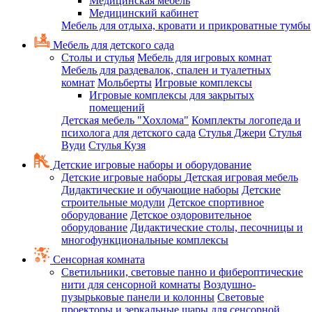
Медицинская мебель
Медицинский кабинет
Мебель для отдыха, кровати и прикроватные тумбы
Мебель для детского сада
Столы и стулья
Мебель для игровых комнат
Мебель для раздевалок, спален и туалетных
комнат
Мольберты
Игровые комплексы
Игровые комплексы для закрытых
помещений
Детская мебель "Хохлома"
Комплекты логопеда и
психолога для детского сада
Стулья Джери
Стулья
Вуди
Стулья Кузя
Детские игровые наборы и оборудование
Детские игровые наборы
Детская игровая мебель
Дидактические и обучающие наборы
Детские
строительные модули
Детское спортивное
оборудование
Детское оздоровительное
оборудование
Дидактические столы, песочницы и
многофункциональные комплексы
Сенсорная комната
Светильники, световые панно и фибероптические
нити для сенсорной комнаты
Воздушно-
пузырьковые панели и колонны
Световые
проекторы и зеркальные шары для сенсорной