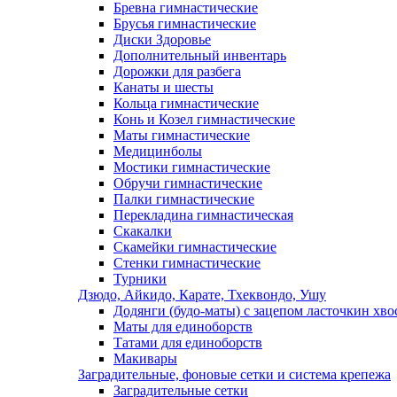
Бревна гимнастические
Брусья гимнастические
Диски Здоровье
Дополнительный инвентарь
Дорожки для разбега
Канаты и шесты
Кольца гимнастические
Конь и Козел гимнастические
Маты гимнастические
Медицинболы
Мостики гимнастические
Обручи гимнастические
Палки гимнастические
Перекладина гимнастическая
Скакалки
Скамейки гимнастические
Стенки гимнастические
Турники
Дзюдо, Айкидо, Карате, Тхеквондо, Ушу
Додянги (будо-маты) с зацепом ласточкин хво
Маты для единоборств
Татами для единоборств
Макивары
Заградительные, фоновые сетки и система крепежа
Заградительные сетки