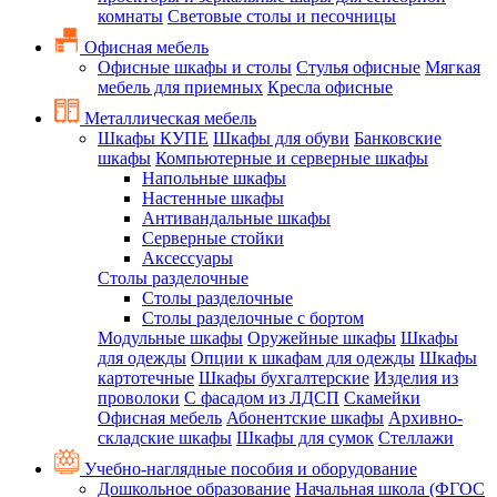
комнаты
Световые столы и песочницы
Офисная мебель
Офисные шкафы и столы
Стулья офисные
Мягкая
мебель для приемных
Кресла офисные
Металлическая мебель
Шкафы КУПЕ
Шкафы для обуви
Банковские
шкафы
Компьютерные и серверные шкафы
Напольные шкафы
Настенные шкафы
Антивандальные шкафы
Серверные стойки
Аксессуары
Столы разделочные
Столы разделочные
Столы разделочные с бортом
Модульные шкафы
Оружейные шкафы
Шкафы
для одежды
Опции к шкафам для одежды
Шкафы
картотечные
Шкафы бухгалтерские
Изделия из
проволоки
С фасадом из ЛДСП
Скамейки
Офисная мебель
Абонентские шкафы
Архивно-
складские шкафы
Шкафы для сумок
Стеллажи
Учебно-наглядные пособия и оборудование
Дошкольное образование
Начальная школа (ФГОС