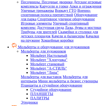
Песочницы. Песочные дворики
Детские игровые
комплексы
Карусели и горки
Арки и ограждения
Уличные тренажеры
Воркаут ГТО
Военно-
спортивная полоса препятствий
Оборудование
для парка
Спортивное уличное оборудование
Игровые элементы
Уличный спортивный
комплекс
Доступная среда
Лазы, бумы и мостики
Трибуны для зрителей
Скамейки и столики для
детских площадок
Качели и балансиры
Качалки
на пружине
Хоккейные коробки
Мольберты и оборудование для художников
Мольберты для художников
Мольберт Настольный
Мольберт "Хлопушка"
Мольберт станковый
Мольберт "А-СТИЛЬ"
Мольберт "Лира"
Мольберты для выставок
Мольберты для
интерьера
Мини мольберты и бизнес сувениры
Планшеты и студийное оборудование
Студийное оборудование
ПЛАНШЕТЫ
ПАЛИТРЫ
Этюдники