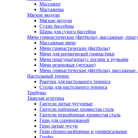
Массажер
Массажеры
Мягкие модули
Мягкие модули
Сухие бассейны
Шары для сухого бассейна
Мячи гимнастические (фитболы), массажные, прыгу
Массажные мячи
Мячи гимнастические (фитболы)
Мячи для ритмической гимнастики
Мячи прыгуны(хопы) с рогами и ручками
Мячи резиновые (детские)
Мячи гимнастические (фитболы), массажные,
Настольный теннис
Ракетки для настольного тенниса
Столы для настольного тенниса
Трибуны
Тяжелая атлетика
Гантели литые чугунные
Гантели наборные хромистая сталь
Гантели неразборные хромистая сталь
Гири для соревнований
Гири литые чугун
Гири сборно-разборные и универсальные
Грифы