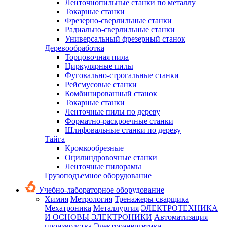
Ленточнопильные станки по металлу
Токарные станки
Фрезерно-сверлильные станки
Радиально-сверлильные станки
Универсальный фрезерный станок
Деревообработка
Торцовочная пила
Циркулярные пилы
Фуговально-строгальные станки
Рейсмусовые станки
Комбинированный станок
Токарные станки
Ленточные пилы по дереву
Форматно-раскроечные станки
Шлифовальные станки по дереву
Тайга
Кромкообрезные
Оцилиндровочные станки
Ленточные пилорамы
Грузоподъемное оборудование
Учебно-лабораторное оборудование
Химия
Метрология
Тренажеры сварщика
Мехатроника
Металлургия
ЭЛЕКТРОТЕХНИКА
И ОСНОВЫ ЭЛЕКТРОНИКИ
Автоматизация
производства
Электроэнергетика