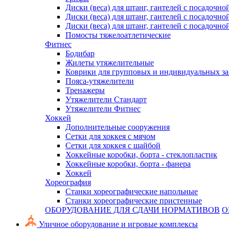
Диски (веса) для штанг, гантелей с посадочно
Диски (веса) для штанг, гантелей с посадочно
Диски (веса) для штанг, гантелей с посадочно
Помосты тяжелоатлетические
Фитнес
Бодибар
Жилеты утяжелительные
Коврики для групповых и индивидуальных з
Пояса-утяжелители
Тренажеры
Утяжелители Стандарт
Утяжелители Фитнес
Хоккей
Дополнительные сооружения
Сетки для хоккея с мячом
Сетки для хоккея с шайбой
Хоккейные коробки, борта - стеклопластик
Хоккейные коробки, борта - фанера
Хоккей
Хореография
Станки хореографические напольные
Станки хореографические пристенные
ОБОРУДОВАНИЕ ДЛЯ СДАЧИ НОРМАТИВОВ
О
Уличное оборудование и игровые комплексы