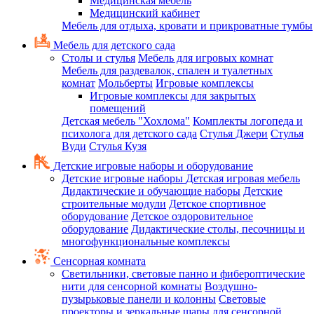
Медицинская мебель
Медицинский кабинет
Мебель для отдыха, кровати и прикроватные тумбы
Мебель для детского сада
Столы и стулья
Мебель для игровых комнат
Мебель для раздевалок, спален и туалетных
комнат
Мольберты
Игровые комплексы
Игровые комплексы для закрытых
помещений
Детская мебель "Хохлома"
Комплекты логопеда и
психолога для детского сада
Стулья Джери
Стулья
Вуди
Стулья Кузя
Детские игровые наборы и оборудование
Детские игровые наборы
Детская игровая мебель
Дидактические и обучающие наборы
Детские
строительные модули
Детское спортивное
оборудование
Детское оздоровительное
оборудование
Дидактические столы, песочницы и
многофункциональные комплексы
Сенсорная комната
Светильники, световые панно и фибероптические
нити для сенсорной комнаты
Воздушно-
пузырьковые панели и колонны
Световые
проекторы и зеркальные шары для сенсорной