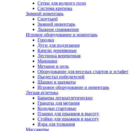
Сетки для водного поло
Система крепежа
Зимний инвентарь
Сноутьюб
Зимний инвентарь
Лыжное снаряжение
Игровое оборудование и инвентарь
Городки
Дуги для подлезания
Качели деревянные
Лестница веревочная
Манишки
Метание в цель
Оборудование для веселых стартов и эстафет
Пьедестал победителей
Шашки и шахматы
Игровое оборудование и инвентарь
Легкая атлетика
Барьеры легкоатлетические
Гранаты для метания
Колодки стартовые
Планки для прыжков в высоту
Стойки для прыжков в высоту
Ядра для толкания
Массажеры