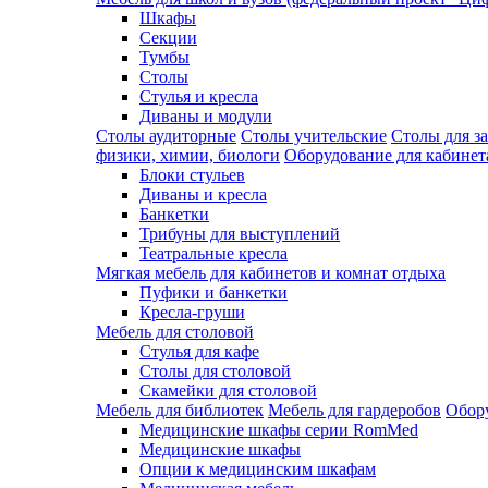
Шкафы
Секции
Тумбы
Столы
Стулья и кресла
Диваны и модули
Столы аудиторные
Столы учительские
Столы для з
физики, химии, биологи
Оборудование для кабинета
Блоки стульев
Диваны и кресла
Банкетки
Трибуны для выступлений
Театральные кресла
Мягкая мебель для кабинетов и комнат отдыха
Пуфики и банкетки
Кресла-груши
Мебель для столовой
Cтулья для кафе
Cтолы для столовой
Скамейки для столовой
Мебель для библиотек
Мебель для гардеробов
Обору
Медицинские шкафы серии RomMed
Медицинские шкафы
Опции к медицинским шкафам