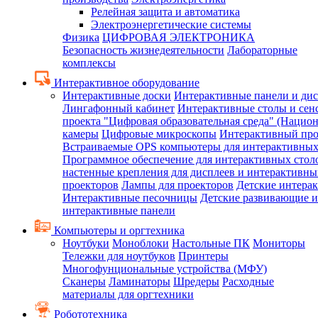
Релейная защита и автоматика
Электроэнергетические системы
Физика
ЦИФРОВАЯ ЭЛЕКТРОНИКА
Безопасность жизнедеятельности
Лабораторные
комплексы
Интерактивное оборудование
Интерактивные доски
Интерактивные панели и ди
Лингафонный кабинет
Интерактивные столы и сен
проекта "Цифровая образовательная среда" (Нацио
камеры
Цифровые микроскопы
Интерактивный про
Встраиваемые OPS компьютеры для интерактивных
Программное обеспечение для интерактивных стол
настенные крепления для дисплеев и интерактивны
проекторов
Лампы для проекторов
Детские интера
Интерактивные песочницы
Детские развивающие и
интерактивные панели
Компьютеры и оргтехника
Ноутбуки
Моноблоки
Настольные ПК
Мониторы
Тележки для ноутбуков
Принтеры
Многофунциональные устройства (МФУ)
Сканеры
Ламинаторы
Шредеры
Расходные
материалы для оргтехники
Робототехника