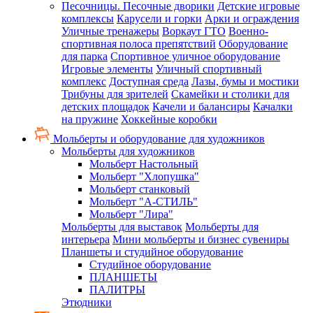
Песочницы. Песочные дворики
Детские игровые
комплексы
Карусели и горки
Арки и ограждения
Уличные тренажеры
Воркаут ГТО
Военно-
спортивная полоса препятствий
Оборудование
для парка
Спортивное уличное оборудование
Игровые элементы
Уличный спортивный
комплекс
Доступная среда
Лазы, бумы и мостики
Трибуны для зрителей
Скамейки и столики для
детских площадок
Качели и балансиры
Качалки
на пружине
Хоккейные коробки
Мольберты и оборудование для художников
Мольберты для художников
Мольберт Настольный
Мольберт "Хлопушка"
Мольберт станковый
Мольберт "А-СТИЛЬ"
Мольберт "Лира"
Мольберты для выставок
Мольберты для
интерьера
Мини мольберты и бизнес сувениры
Планшеты и студийное оборудование
Студийное оборудование
ПЛАНШЕТЫ
ПАЛИТРЫ
Этюдники