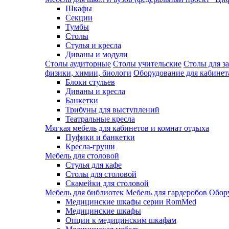
Шкафы
Секции
Тумбы
Столы
Стулья и кресла
Диваны и модули
Столы аудиторные
Столы учительские
Столы для з
физики, химии, биологи
Оборудование для кабинета
Блоки стульев
Диваны и кресла
Банкетки
Трибуны для выступлений
Театральные кресла
Мягкая мебель для кабинетов и комнат отдыха
Пуфики и банкетки
Кресла-груши
Мебель для столовой
Cтулья для кафе
Cтолы для столовой
Скамейки для столовой
Мебель для библиотек
Мебель для гардеробов
Обору
Медицинские шкафы серии RomMed
Медицинские шкафы
Опции к медицинским шкафам