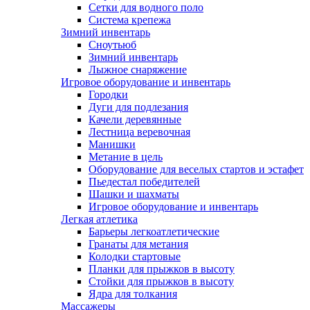
Сетки для водного поло
Система крепежа
Зимний инвентарь
Сноутьюб
Зимний инвентарь
Лыжное снаряжение
Игровое оборудование и инвентарь
Городки
Дуги для подлезания
Качели деревянные
Лестница веревочная
Манишки
Метание в цель
Оборудование для веселых стартов и эстафет
Пьедестал победителей
Шашки и шахматы
Игровое оборудование и инвентарь
Легкая атлетика
Барьеры легкоатлетические
Гранаты для метания
Колодки стартовые
Планки для прыжков в высоту
Стойки для прыжков в высоту
Ядра для толкания
Массажеры