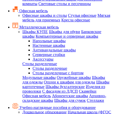
комнаты
Световые столы и песочницы
Офисная мебель
Офисные шкафы и столы
Стулья офисные
Мягкая
мебель для приемных
Кресла офисные
Металлическая мебель
Шкафы КУПЕ
Шкафы для обуви
Банковские
шкафы
Компьютерные и серверные шкафы
Напольные шкафы
Настенные шкафы
Антивандальные шкафы
Серверные стойки
Аксессуары
Столы разделочные
Столы разделочные
Столы разделочные с бортом
Модульные шкафы
Оружейные шкафы
Шкафы
для одежды
Опции к шкафам для одежды
Шкафы
картотечные
Шкафы бухгалтерские
Изделия из
проволоки
С фасадом из ЛДСП
Скамейки
Офисная мебель
Абонентские шкафы
Архивно-
складские шкафы
Шкафы для сумок
Стеллажи
Учебно-наглядные пособия и оборудование
Дошкольное образование
Начальная школа (ФГОС