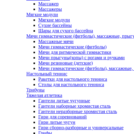
Массажер
Массажеры
Мягкие модули
Мягкие модули
Сухие бассейны
Шары для сухого бассейна
Мячи гимнастические (фитболы), массажные, прыгу
Массажные мячи
Мячи гимнастические (фитболы)
Мячи для ритмической гимнастики
Мячи прыгуны(хопы) с рогами и ручками
Мячи резиновые (детские)
Мячи гимнастические (фитболы), массажные,
Настольный теннис
Ракетки для настольного тенниса
Столы для настольного тенниса
Трибуны
Тяжелая атлетика
Гантели литые чугунные
Гантели наборные хромистая сталь
Гантели неразборные хромистая сталь
Гири для соревнований
Гири литые чугун
Гири сборно-разборные и универсальные
Грифы