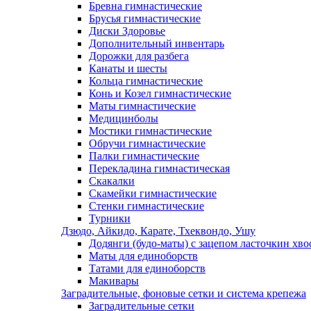
Бревна гимнастические
Брусья гимнастические
Диски Здоровье
Дополнительный инвентарь
Дорожки для разбега
Канаты и шесты
Кольца гимнастические
Конь и Козел гимнастические
Маты гимнастические
Медицинболы
Мостики гимнастические
Обручи гимнастические
Палки гимнастические
Перекладина гимнастическая
Скакалки
Скамейки гимнастические
Стенки гимнастические
Турники
Дзюдо, Айкидо, Карате, Тхеквондо, Ушу
Додянги (будо-маты) с зацепом ласточкин хво
Маты для единоборств
Татами для единоборств
Макивары
Заградительные, фоновые сетки и система крепежа
Заградительные сетки