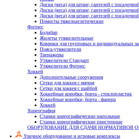
Диски (веса) для штанг, гантелей с посадочно
Диски (веса) для штанг, гантелей с посадочно
Диски (веса) для штанг, гантелей с посадочно
Помосты тяжелоатлетические
Фитнес
Бодибар
Жилеты утяжелительные
Коврики для групповых и индивидуальных з
Пояса-утяжелители
Тренажеры
Утяжелители Стандарт
Утяжелители Фитнес
Хоккей
Дополнительные сооружения
Сетки для хоккея с мячом
Сетки для хоккея с шайбой
Хоккейные коробки, борта - стеклопластик
Хоккейные коробки, борта - фанера
Хоккей
Хореография
Станки хореографические напольные
Станки хореографические пристенные
ОБОРУДОВАНИЕ ДЛЯ СДАЧИ НОРМАТИВОВ
О
Уличное оборудование и игровые комплексы