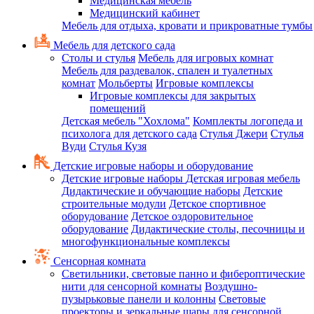
Медицинская мебель
Медицинский кабинет
Мебель для отдыха, кровати и прикроватные тумбы
Мебель для детского сада
Столы и стулья
Мебель для игровых комнат
Мебель для раздевалок, спален и туалетных
комнат
Мольберты
Игровые комплексы
Игровые комплексы для закрытых
помещений
Детская мебель "Хохлома"
Комплекты логопеда и
психолога для детского сада
Стулья Джери
Стулья
Вуди
Стулья Кузя
Детские игровые наборы и оборудование
Детские игровые наборы
Детская игровая мебель
Дидактические и обучающие наборы
Детские
строительные модули
Детское спортивное
оборудование
Детское оздоровительное
оборудование
Дидактические столы, песочницы и
многофункциональные комплексы
Сенсорная комната
Светильники, световые панно и фибероптические
нити для сенсорной комнаты
Воздушно-
пузырьковые панели и колонны
Световые
проекторы и зеркальные шары для сенсорной