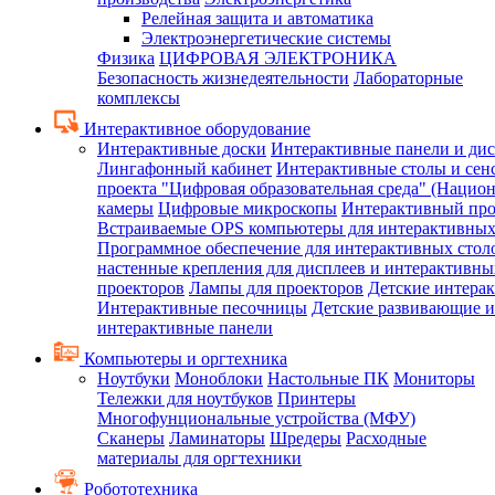
Релейная защита и автоматика
Электроэнергетические системы
Физика
ЦИФРОВАЯ ЭЛЕКТРОНИКА
Безопасность жизнедеятельности
Лабораторные
комплексы
Интерактивное оборудование
Интерактивные доски
Интерактивные панели и ди
Лингафонный кабинет
Интерактивные столы и сен
проекта "Цифровая образовательная среда" (Нацио
камеры
Цифровые микроскопы
Интерактивный про
Встраиваемые OPS компьютеры для интерактивных
Программное обеспечение для интерактивных стол
настенные крепления для дисплеев и интерактивны
проекторов
Лампы для проекторов
Детские интера
Интерактивные песочницы
Детские развивающие и
интерактивные панели
Компьютеры и оргтехника
Ноутбуки
Моноблоки
Настольные ПК
Мониторы
Тележки для ноутбуков
Принтеры
Многофунциональные устройства (МФУ)
Сканеры
Ламинаторы
Шредеры
Расходные
материалы для оргтехники
Робототехника