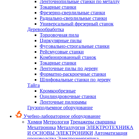
Ленточнопильные станки по металлу
Токарные станки
Фрезерно-сверлильные станки
Радиально-сверлильные станки
Универсальный фрезерный станок
Деревообработка
Торцовочная пила
Циркулярные пилы
Фуговально-строгальные станки
Рейсмусовые станки
Комбинированный станок
Токарные станки
Ленточные пилы по дереву
Форматно-раскроечные станки
Шлифовальные станки по дереву
Тайга
Кромкообрезные
Оцилиндровочные станки
Ленточные пилорамы
Грузоподъемное оборудование
Учебно-лабораторное оборудование
Химия
Метрология
Тренажеры сварщика
Мехатроника
Металлургия
ЭЛЕКТРОТЕХНИКА
И ОСНОВЫ ЭЛЕКТРОНИКИ
Автоматизация
производства
Электроэнергетика