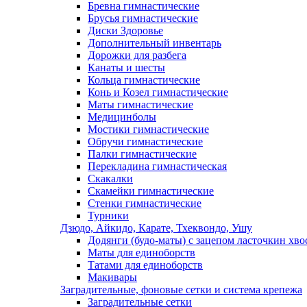
Бревна гимнастические
Брусья гимнастические
Диски Здоровье
Дополнительный инвентарь
Дорожки для разбега
Канаты и шесты
Кольца гимнастические
Конь и Козел гимнастические
Маты гимнастические
Медицинболы
Мостики гимнастические
Обручи гимнастические
Палки гимнастические
Перекладина гимнастическая
Скакалки
Скамейки гимнастические
Стенки гимнастические
Турники
Дзюдо, Айкидо, Карате, Тхеквондо, Ушу
Додянги (будо-маты) с зацепом ласточкин хво
Маты для единоборств
Татами для единоборств
Макивары
Заградительные, фоновые сетки и система крепежа
Заградительные сетки