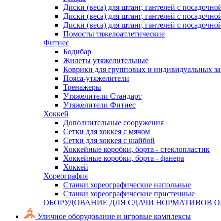
Диски (веса) для штанг, гантелей с посадочно
Диски (веса) для штанг, гантелей с посадочно
Диски (веса) для штанг, гантелей с посадочно
Помосты тяжелоатлетические
Фитнес
Бодибар
Жилеты утяжелительные
Коврики для групповых и индивидуальных з
Пояса-утяжелители
Тренажеры
Утяжелители Стандарт
Утяжелители Фитнес
Хоккей
Дополнительные сооружения
Сетки для хоккея с мячом
Сетки для хоккея с шайбой
Хоккейные коробки, борта - стеклопластик
Хоккейные коробки, борта - фанера
Хоккей
Хореография
Станки хореографические напольные
Станки хореографические пристенные
ОБОРУДОВАНИЕ ДЛЯ СДАЧИ НОРМАТИВОВ
О
Уличное оборудование и игровые комплексы