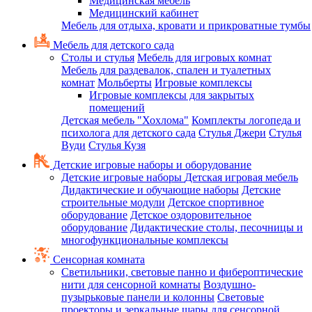
Медицинская мебель
Медицинский кабинет
Мебель для отдыха, кровати и прикроватные тумбы
Мебель для детского сада
Столы и стулья
Мебель для игровых комнат
Мебель для раздевалок, спален и туалетных
комнат
Мольберты
Игровые комплексы
Игровые комплексы для закрытых
помещений
Детская мебель "Хохлома"
Комплекты логопеда и
психолога для детского сада
Стулья Джери
Стулья
Вуди
Стулья Кузя
Детские игровые наборы и оборудование
Детские игровые наборы
Детская игровая мебель
Дидактические и обучающие наборы
Детские
строительные модули
Детское спортивное
оборудование
Детское оздоровительное
оборудование
Дидактические столы, песочницы и
многофункциональные комплексы
Сенсорная комната
Светильники, световые панно и фибероптические
нити для сенсорной комнаты
Воздушно-
пузырьковые панели и колонны
Световые
проекторы и зеркальные шары для сенсорной