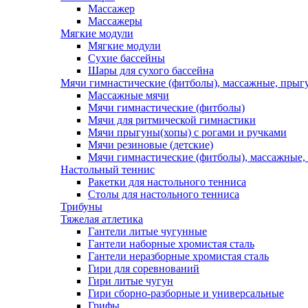
Массажер
Массажеры
Мягкие модули
Мягкие модули
Сухие бассейны
Шары для сухого бассейна
Мячи гимнастические (фитболы), массажные, прыгу
Массажные мячи
Мячи гимнастические (фитболы)
Мячи для ритмической гимнастики
Мячи прыгуны(хопы) с рогами и ручками
Мячи резиновые (детские)
Мячи гимнастические (фитболы), массажные,
Настольный теннис
Ракетки для настольного тенниса
Столы для настольного тенниса
Трибуны
Тяжелая атлетика
Гантели литые чугунные
Гантели наборные хромистая сталь
Гантели неразборные хромистая сталь
Гири для соревнований
Гири литые чугун
Гири сборно-разборные и универсальные
Грифы