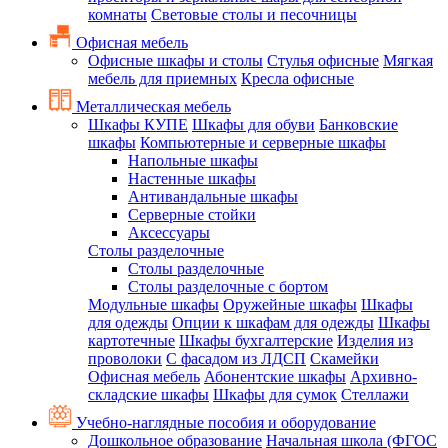
комнаты
Световые столы и песочницы
Офисная мебель
Офисные шкафы и столы
Стулья офисные
Мягкая
мебель для приемных
Кресла офисные
Металлическая мебель
Шкафы КУПЕ
Шкафы для обуви
Банковские
шкафы
Компьютерные и серверные шкафы
Напольные шкафы
Настенные шкафы
Антивандальные шкафы
Серверные стойки
Аксессуары
Столы разделочные
Столы разделочные
Столы разделочные с бортом
Модульные шкафы
Оружейные шкафы
Шкафы
для одежды
Опции к шкафам для одежды
Шкафы
картотечные
Шкафы бухгалтерские
Изделия из
проволоки
С фасадом из ЛДСП
Скамейки
Офисная мебель
Абонентские шкафы
Архивно-
складские шкафы
Шкафы для сумок
Стеллажи
Учебно-наглядные пособия и оборудование
Дошкольное образование
Начальная школа (ФГОС