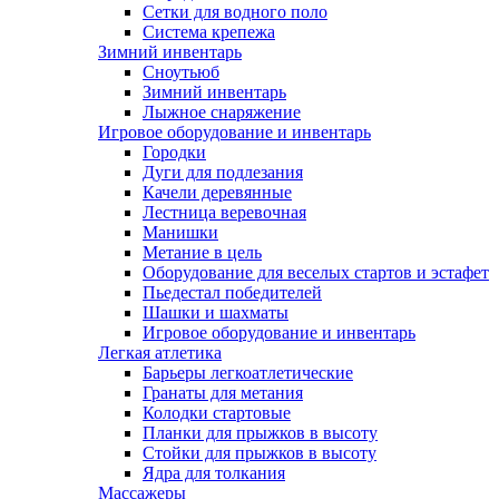
Сетки для водного поло
Система крепежа
Зимний инвентарь
Сноутьюб
Зимний инвентарь
Лыжное снаряжение
Игровое оборудование и инвентарь
Городки
Дуги для подлезания
Качели деревянные
Лестница веревочная
Манишки
Метание в цель
Оборудование для веселых стартов и эстафет
Пьедестал победителей
Шашки и шахматы
Игровое оборудование и инвентарь
Легкая атлетика
Барьеры легкоатлетические
Гранаты для метания
Колодки стартовые
Планки для прыжков в высоту
Стойки для прыжков в высоту
Ядра для толкания
Массажеры