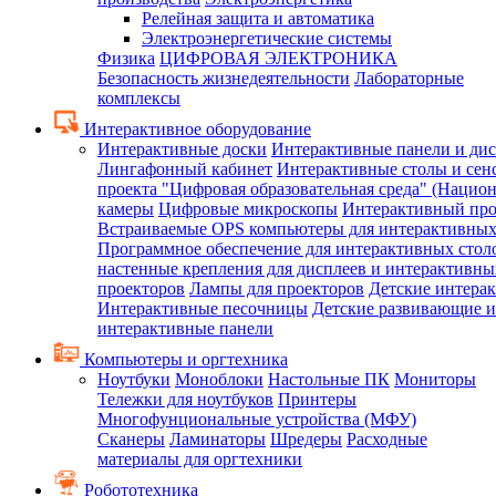
Релейная защита и автоматика
Электроэнергетические системы
Физика
ЦИФРОВАЯ ЭЛЕКТРОНИКА
Безопасность жизнедеятельности
Лабораторные
комплексы
Интерактивное оборудование
Интерактивные доски
Интерактивные панели и ди
Лингафонный кабинет
Интерактивные столы и сен
проекта "Цифровая образовательная среда" (Нацио
камеры
Цифровые микроскопы
Интерактивный про
Встраиваемые OPS компьютеры для интерактивных
Программное обеспечение для интерактивных стол
настенные крепления для дисплеев и интерактивны
проекторов
Лампы для проекторов
Детские интера
Интерактивные песочницы
Детские развивающие и
интерактивные панели
Компьютеры и оргтехника
Ноутбуки
Моноблоки
Настольные ПК
Мониторы
Тележки для ноутбуков
Принтеры
Многофунциональные устройства (МФУ)
Сканеры
Ламинаторы
Шредеры
Расходные
материалы для оргтехники
Робототехника