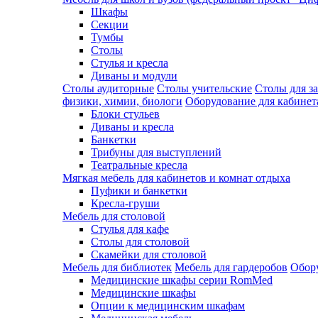
Шкафы
Секции
Тумбы
Столы
Стулья и кресла
Диваны и модули
Столы аудиторные
Столы учительские
Столы для з
физики, химии, биологи
Оборудование для кабинета
Блоки стульев
Диваны и кресла
Банкетки
Трибуны для выступлений
Театральные кресла
Мягкая мебель для кабинетов и комнат отдыха
Пуфики и банкетки
Кресла-груши
Мебель для столовой
Cтулья для кафе
Cтолы для столовой
Скамейки для столовой
Мебель для библиотек
Мебель для гардеробов
Обору
Медицинские шкафы серии RomMed
Медицинские шкафы
Опции к медицинским шкафам