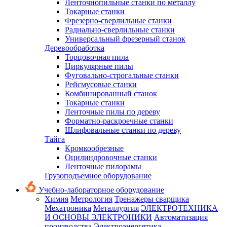
Ленточнопильные станки по металлу
Токарные станки
Фрезерно-сверлильные станки
Радиально-сверлильные станки
Универсальный фрезерный станок
Деревообработка
Торцовочная пила
Циркулярные пилы
Фуговально-строгальные станки
Рейсмусовые станки
Комбинированный станок
Токарные станки
Ленточные пилы по дереву
Форматно-раскроечные станки
Шлифовальные станки по дереву
Тайга
Кромкообрезные
Оцилиндровочные станки
Ленточные пилорамы
Грузоподъемное оборудование
Учебно-лабораторное оборудование
Химия
Метрология
Тренажеры сварщика
Мехатроника
Металлургия
ЭЛЕКТРОТЕХНИКА
И ОСНОВЫ ЭЛЕКТРОНИКИ
Автоматизация
производства
Электроэнергетика