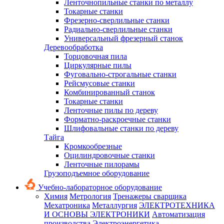
Ленточнопильные станки по металлу
Токарные станки
Фрезерно-сверлильные станки
Радиально-сверлильные станки
Универсальный фрезерный станок
Деревообработка
Торцовочная пила
Циркулярные пилы
Фуговально-строгальные станки
Рейсмусовые станки
Комбинированный станок
Токарные станки
Ленточные пилы по дереву
Форматно-раскроечные станки
Шлифовальные станки по дереву
Тайга
Кромкообрезные
Оцилиндровочные станки
Ленточные пилорамы
Грузоподъемное оборудование
Учебно-лабораторное оборудование
Химия
Метрология
Тренажеры сварщика
Мехатроника
Металлургия
ЭЛЕКТРОТЕХНИКА
И ОСНОВЫ ЭЛЕКТРОНИКИ
Автоматизация
производства
Электроэнергетика