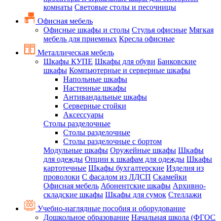
комнаты
Световые столы и песочницы
Офисная мебель
Офисные шкафы и столы
Стулья офисные
Мягкая
мебель для приемных
Кресла офисные
Металлическая мебель
Шкафы КУПЕ
Шкафы для обуви
Банковские
шкафы
Компьютерные и серверные шкафы
Напольные шкафы
Настенные шкафы
Антивандальные шкафы
Серверные стойки
Аксессуары
Столы разделочные
Столы разделочные
Столы разделочные с бортом
Модульные шкафы
Оружейные шкафы
Шкафы
для одежды
Опции к шкафам для одежды
Шкафы
картотечные
Шкафы бухгалтерские
Изделия из
проволоки
С фасадом из ЛДСП
Скамейки
Офисная мебель
Абонентские шкафы
Архивно-
складские шкафы
Шкафы для сумок
Стеллажи
Учебно-наглядные пособия и оборудование
Дошкольное образование
Начальная школа (ФГОС