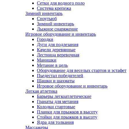
Сетки для водного поло
Система крепежа
Зимний инвентарь
Сноутьюб
Зимний инвентарь
Лыжное снаряжение
Игровое оборудование и инвентарь
Городки
Дуги для подлезания
Качели деревянные
Лестница веревочная
Манишки
Метание в цель
Оборудование для веселых стартов и эстафет
Пьедестал победителей
Шашки и шахматы
Игровое оборудование и инвентарь
Легкая атлетика
Барьеры легкоатлетические
Гранаты для метания
Колодки стартовые
Планки для прыжков в высоту
Стойки для прыжков в высоту
Ядра для толкания
Массажеры