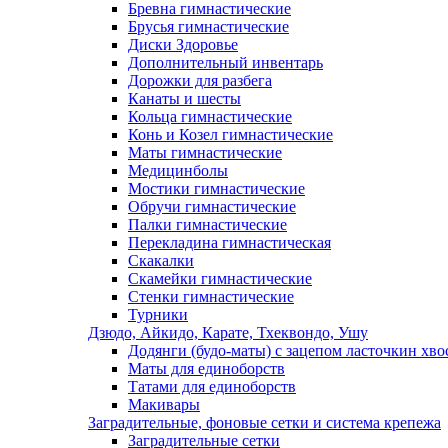
Бревна гимнастические
Брусья гимнастические
Диски Здоровье
Дополнительный инвентарь
Дорожки для разбега
Канаты и шесты
Кольца гимнастические
Конь и Козел гимнастические
Маты гимнастические
Медицинболы
Мостики гимнастические
Обручи гимнастические
Палки гимнастические
Перекладина гимнастическая
Скакалки
Скамейки гимнастические
Стенки гимнастические
Турники
Дзюдо, Айкидо, Карате, Тхеквондо, Ушу
Додянги (будо-маты) с зацепом ласточкин хво
Маты для единоборств
Татами для единоборств
Макивары
Заградительные, фоновые сетки и система крепежа
Заградительные сетки