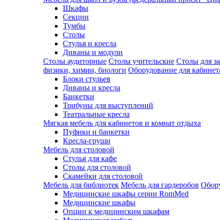
Шкафы
Секции
Тумбы
Столы
Стулья и кресла
Диваны и модули
Столы аудиторные
Столы учительские
Столы для з
физики, химии, биологи
Оборудование для кабинета
Блоки стульев
Диваны и кресла
Банкетки
Трибуны для выступлений
Театральные кресла
Мягкая мебель для кабинетов и комнат отдыха
Пуфики и банкетки
Кресла-груши
Мебель для столовой
Cтулья для кафе
Cтолы для столовой
Скамейки для столовой
Мебель для библиотек
Мебель для гардеробов
Обору
Медицинские шкафы серии RomMed
Медицинские шкафы
Опции к медицинским шкафам