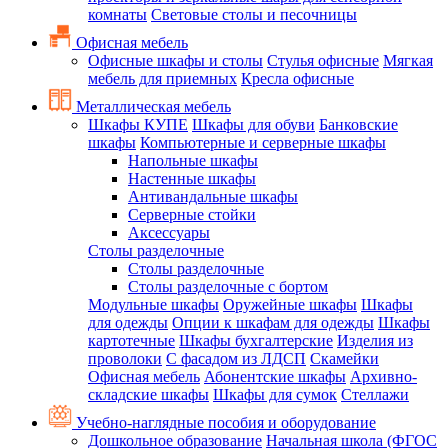
комнаты
Световые столы и песочницы
Офисная мебель
Офисные шкафы и столы
Стулья офисные
Мягкая
мебель для приемных
Кресла офисные
Металлическая мебель
Шкафы КУПЕ
Шкафы для обуви
Банковские
шкафы
Компьютерные и серверные шкафы
Напольные шкафы
Настенные шкафы
Антивандальные шкафы
Серверные стойки
Аксессуары
Столы разделочные
Столы разделочные
Столы разделочные с бортом
Модульные шкафы
Оружейные шкафы
Шкафы
для одежды
Опции к шкафам для одежды
Шкафы
картотечные
Шкафы бухгалтерские
Изделия из
проволоки
С фасадом из ЛДСП
Скамейки
Офисная мебель
Абонентские шкафы
Архивно-
складские шкафы
Шкафы для сумок
Стеллажи
Учебно-наглядные пособия и оборудование
Дошкольное образование
Начальная школа (ФГОС