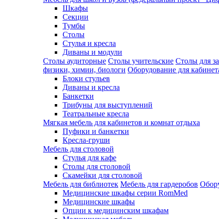
Шкафы
Секции
Тумбы
Столы
Стулья и кресла
Диваны и модули
Столы аудиторные
Столы учительские
Столы для з
физики, химии, биологи
Оборудование для кабинета
Блоки стульев
Диваны и кресла
Банкетки
Трибуны для выступлений
Театральные кресла
Мягкая мебель для кабинетов и комнат отдыха
Пуфики и банкетки
Кресла-груши
Мебель для столовой
Cтулья для кафе
Cтолы для столовой
Скамейки для столовой
Мебель для библиотек
Мебель для гардеробов
Обору
Медицинские шкафы серии RomMed
Медицинские шкафы
Опции к медицинским шкафам