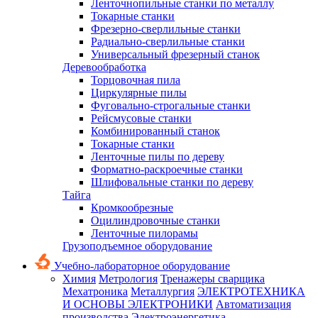
Ленточнопильные станки по металлу
Токарные станки
Фрезерно-сверлильные станки
Радиально-сверлильные станки
Универсальный фрезерный станок
Деревообработка
Торцовочная пила
Циркулярные пилы
Фуговально-строгальные станки
Рейсмусовые станки
Комбинированный станок
Токарные станки
Ленточные пилы по дереву
Форматно-раскроечные станки
Шлифовальные станки по дереву
Тайга
Кромкообрезные
Оцилиндровочные станки
Ленточные пилорамы
Грузоподъемное оборудование
Учебно-лабораторное оборудование
Химия
Метрология
Тренажеры сварщика
Мехатроника
Металлургия
ЭЛЕКТРОТЕХНИКА
И ОСНОВЫ ЭЛЕКТРОНИКИ
Автоматизация
производства
Электроэнергетика