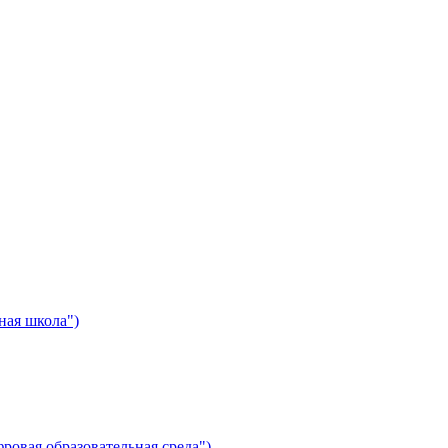
ная школа")
ровая образовательная среда")