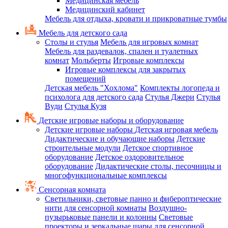
Медицинская мебель
Медицинский кабинет
Мебель для отдыха, кровати и прикроватные тумбы
Мебель для детского сада
Столы и стулья
Мебель для игровых комнат
Мебель для раздевалок, спален и туалетных
комнат
Мольберты
Игровые комплексы
Игровые комплексы для закрытых
помещений
Детская мебель "Хохлома"
Комплекты логопеда и
психолога для детского сада
Стулья Джери
Стулья
Вуди
Стулья Кузя
Детские игровые наборы и оборудование
Детские игровые наборы
Детская игровая мебель
Дидактические и обучающие наборы
Детские
строительные модули
Детское спортивное
оборудование
Детское оздоровительное
оборудование
Дидактические столы, песочницы и
многофункциональные комплексы
Сенсорная комната
Светильники, световые панно и фибероптические
нити для сенсорной комнаты
Воздушно-
пузырьковые панели и колонны
Световые
проекторы и зеркальные шары для сенсорной