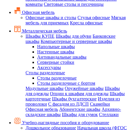
комнаты
Световые столы и песочницы
Офисная мебель
Офисные шкафы и столы
Стулья офисные
Мягкая
мебель для приемных
Кресла офисные
Металлическая мебель
Шкафы КУПЕ
Шкафы для обуви
Банковские
шкафы
Компьютерные и серверные шкафы
Напольные шкафы
Настенные шкафы
Антивандальные шкафы
Серверные стойки
Аксессуары
Столы разделочные
Столы разделочные
Столы разделочные с бортом
Модульные шкафы
Оружейные шкафы
Шкафы
для одежды
Опции к шкафам для одежды
Шкафы
картотечные
Шкафы бухгалтерские
Изделия из
проволоки
С фасадом из ЛДСП
Скамейки
Офисная мебель
Абонентские шкафы
Архивно-
складские шкафы
Шкафы для сумок
Стеллажи
Учебно-наглядные пособия и оборудование
Дошкольное образование
Начальная школа (ФГОС