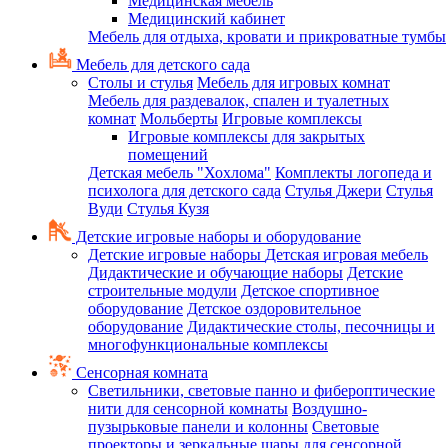
Медицинская мебель
Медицинский кабинет
Мебель для отдыха, кровати и прикроватные тумбы
Мебель для детского сада
Столы и стулья
Мебель для игровых комнат
Мебель для раздевалок, спален и туалетных
комнат
Мольберты
Игровые комплексы
Игровые комплексы для закрытых
помещений
Детская мебель "Хохлома"
Комплекты логопеда и
психолога для детского сада
Стулья Джери
Стулья
Вуди
Стулья Кузя
Детские игровые наборы и оборудование
Детские игровые наборы
Детская игровая мебель
Дидактические и обучающие наборы
Детские
строительные модули
Детское спортивное
оборудование
Детское оздоровительное
оборудование
Дидактические столы, песочницы и
многофункциональные комплексы
Сенсорная комната
Светильники, световые панно и фибероптические
нити для сенсорной комнаты
Воздушно-
пузырьковые панели и колонны
Световые
проекторы и зеркальные шары для сенсорной