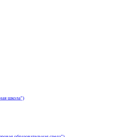
ная школа")
ровая образовательная среда")