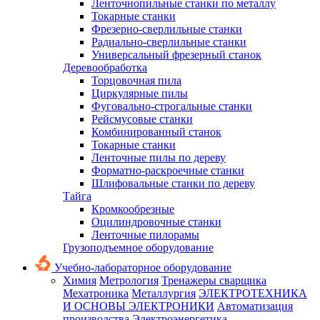
Ленточнопильные станки по металлу
Токарные станки
Фрезерно-сверлильные станки
Радиально-сверлильные станки
Универсальный фрезерный станок
Деревообработка
Торцовочная пила
Циркулярные пилы
Фуговально-строгальные станки
Рейсмусовые станки
Комбинированный станок
Токарные станки
Ленточные пилы по дереву
Форматно-раскроечные станки
Шлифовальные станки по дереву
Тайга
Кромкообрезные
Оцилиндровочные станки
Ленточные пилорамы
Грузоподъемное оборудование
Учебно-лабораторное оборудование
Химия
Метрология
Тренажеры сварщика
Мехатроника
Металлургия
ЭЛЕКТРОТЕХНИКА
И ОСНОВЫ ЭЛЕКТРОНИКИ
Автоматизация
производства
Электроэнергетика