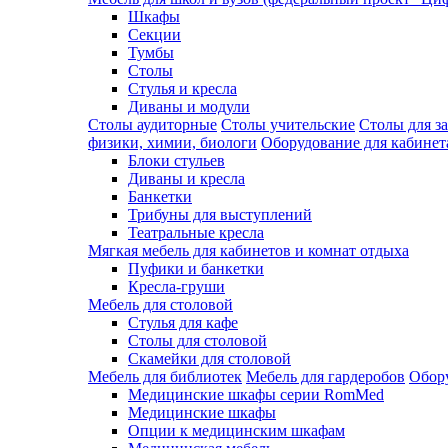
Шкафы
Секции
Тумбы
Столы
Стулья и кресла
Диваны и модули
Столы аудиторные
Столы учительские
Столы для з
физики, химии, биологи
Оборудование для кабинета
Блоки стульев
Диваны и кресла
Банкетки
Трибуны для выступлений
Театральные кресла
Мягкая мебель для кабинетов и комнат отдыха
Пуфики и банкетки
Кресла-груши
Мебель для столовой
Cтулья для кафе
Cтолы для столовой
Скамейки для столовой
Мебель для библиотек
Мебель для гардеробов
Обору
Медицинские шкафы серии RomMed
Медицинские шкафы
Опции к медицинским шкафам