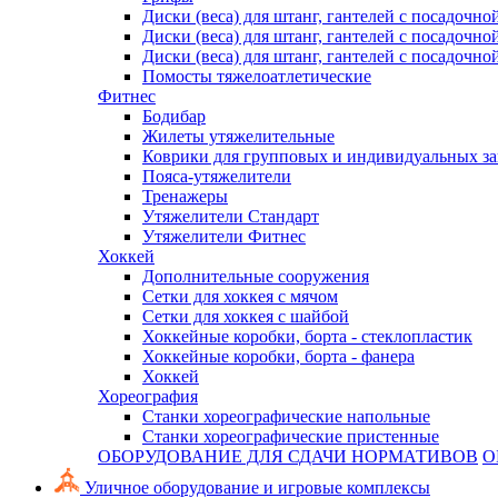
Диски (веса) для штанг, гантелей с посадочно
Диски (веса) для штанг, гантелей с посадочно
Диски (веса) для штанг, гантелей с посадочно
Помосты тяжелоатлетические
Фитнес
Бодибар
Жилеты утяжелительные
Коврики для групповых и индивидуальных з
Пояса-утяжелители
Тренажеры
Утяжелители Стандарт
Утяжелители Фитнес
Хоккей
Дополнительные сооружения
Сетки для хоккея с мячом
Сетки для хоккея с шайбой
Хоккейные коробки, борта - стеклопластик
Хоккейные коробки, борта - фанера
Хоккей
Хореография
Станки хореографические напольные
Станки хореографические пристенные
ОБОРУДОВАНИЕ ДЛЯ СДАЧИ НОРМАТИВОВ
О
Уличное оборудование и игровые комплексы