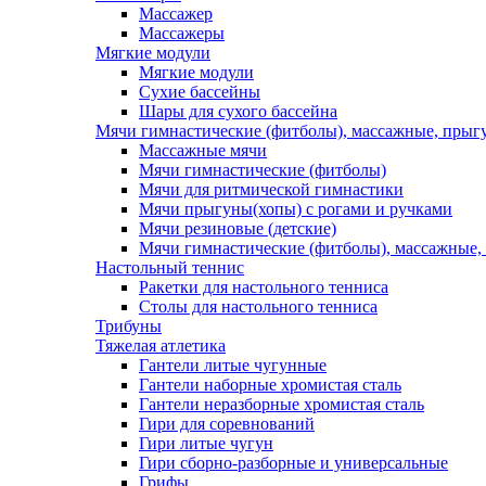
Массажер
Массажеры
Мягкие модули
Мягкие модули
Сухие бассейны
Шары для сухого бассейна
Мячи гимнастические (фитболы), массажные, прыгу
Массажные мячи
Мячи гимнастические (фитболы)
Мячи для ритмической гимнастики
Мячи прыгуны(хопы) с рогами и ручками
Мячи резиновые (детские)
Мячи гимнастические (фитболы), массажные,
Настольный теннис
Ракетки для настольного тенниса
Столы для настольного тенниса
Трибуны
Тяжелая атлетика
Гантели литые чугунные
Гантели наборные хромистая сталь
Гантели неразборные хромистая сталь
Гири для соревнований
Гири литые чугун
Гири сборно-разборные и универсальные
Грифы