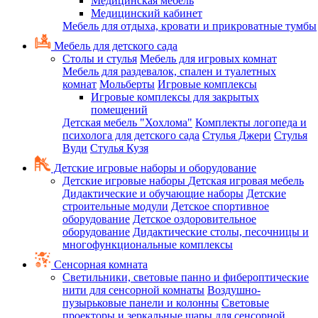
Медицинская мебель
Медицинский кабинет
Мебель для отдыха, кровати и прикроватные тумбы
Мебель для детского сада
Столы и стулья
Мебель для игровых комнат
Мебель для раздевалок, спален и туалетных
комнат
Мольберты
Игровые комплексы
Игровые комплексы для закрытых
помещений
Детская мебель "Хохлома"
Комплекты логопеда и
психолога для детского сада
Стулья Джери
Стулья
Вуди
Стулья Кузя
Детские игровые наборы и оборудование
Детские игровые наборы
Детская игровая мебель
Дидактические и обучающие наборы
Детские
строительные модули
Детское спортивное
оборудование
Детское оздоровительное
оборудование
Дидактические столы, песочницы и
многофункциональные комплексы
Сенсорная комната
Светильники, световые панно и фибероптические
нити для сенсорной комнаты
Воздушно-
пузырьковые панели и колонны
Световые
проекторы и зеркальные шары для сенсорной