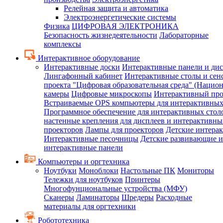
Релейная защита и автоматика
Электроэнергетические системы
Физика
ЦИФРОВАЯ ЭЛЕКТРОНИКА
Безопасность жизнедеятельности
Лабораторные
комплексы
Интерактивное оборудование
Интерактивные доски
Интерактивные панели и ди
Лингафонный кабинет
Интерактивные столы и сен
проекта "Цифровая образовательная среда" (Нацио
камеры
Цифровые микроскопы
Интерактивный про
Встраиваемые OPS компьютеры для интерактивных
Программное обеспечение для интерактивных стол
настенные крепления для дисплеев и интерактивны
проекторов
Лампы для проекторов
Детские интера
Интерактивные песочницы
Детские развивающие и
интерактивные панели
Компьютеры и оргтехника
Ноутбуки
Моноблоки
Настольные ПК
Мониторы
Тележки для ноутбуков
Принтеры
Многофунциональные устройства (МФУ)
Сканеры
Ламинаторы
Шредеры
Расходные
материалы для оргтехники
Робототехника