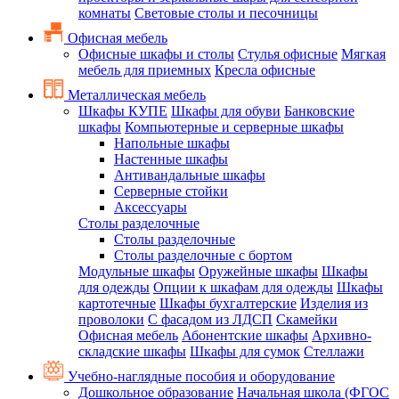
комнаты
Световые столы и песочницы
Офисная мебель
Офисные шкафы и столы
Стулья офисные
Мягкая
мебель для приемных
Кресла офисные
Металлическая мебель
Шкафы КУПЕ
Шкафы для обуви
Банковские
шкафы
Компьютерные и серверные шкафы
Напольные шкафы
Настенные шкафы
Антивандальные шкафы
Серверные стойки
Аксессуары
Столы разделочные
Столы разделочные
Столы разделочные с бортом
Модульные шкафы
Оружейные шкафы
Шкафы
для одежды
Опции к шкафам для одежды
Шкафы
картотечные
Шкафы бухгалтерские
Изделия из
проволоки
С фасадом из ЛДСП
Скамейки
Офисная мебель
Абонентские шкафы
Архивно-
складские шкафы
Шкафы для сумок
Стеллажи
Учебно-наглядные пособия и оборудование
Дошкольное образование
Начальная школа (ФГОС