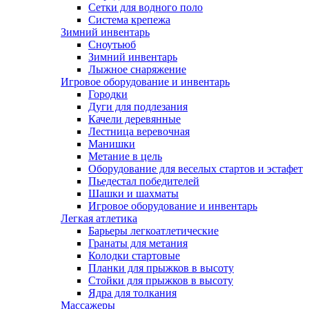
Сетки для водного поло
Система крепежа
Зимний инвентарь
Сноутьюб
Зимний инвентарь
Лыжное снаряжение
Игровое оборудование и инвентарь
Городки
Дуги для подлезания
Качели деревянные
Лестница веревочная
Манишки
Метание в цель
Оборудование для веселых стартов и эстафет
Пьедестал победителей
Шашки и шахматы
Игровое оборудование и инвентарь
Легкая атлетика
Барьеры легкоатлетические
Гранаты для метания
Колодки стартовые
Планки для прыжков в высоту
Стойки для прыжков в высоту
Ядра для толкания
Массажеры