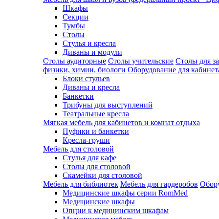
Шкафы
Секции
Тумбы
Столы
Стулья и кресла
Диваны и модули
Столы аудиторные
Столы учительские
Столы для з
физики, химии, биологи
Оборудование для кабинета
Блоки стульев
Диваны и кресла
Банкетки
Трибуны для выступлений
Театральные кресла
Мягкая мебель для кабинетов и комнат отдыха
Пуфики и банкетки
Кресла-груши
Мебель для столовой
Cтулья для кафе
Cтолы для столовой
Скамейки для столовой
Мебель для библиотек
Мебель для гардеробов
Обору
Медицинские шкафы серии RomMed
Медицинские шкафы
Опции к медицинским шкафам