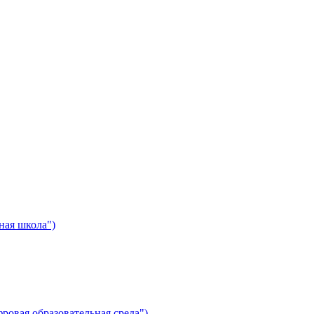
ная школа")
ровая образовательная среда")