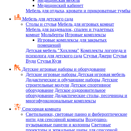
Медицинская мебель
Медицинский кабинет
Мебель для отдыха, кровати и прикроватные тумбы
Мебель для детского сада
Столы и стулья
Мебель для игровых комнат
Мебель для раздевалок, спален и туалетных
комнат
Мольберты
Игровые комплексы
Игровые комплексы для закрытых
помещений
Детская мебель "Хохлома"
Комплекты логопеда и
психолога для детского сада
Стулья Джери
Стулья
Вуди
Стулья Кузя
Детские игровые наборы и оборудование
Детские игровые наборы
Детская игровая мебель
Дидактические и обучающие наборы
Детские
строительные модули
Детское спортивное
оборудование
Детское оздоровительное
оборудование
Дидактические столы, песочницы и
многофункциональные комплексы
Сенсорная комната
Светильники, световые панно и фибероптические
нити для сенсорной комнаты
Воздушно-
пузырьковые панели и колонны
Световые
проекторы и зеркальные шары для сенсорной