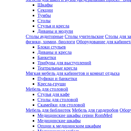
Шкафы
Секции
Тумбы
Столы
Стулья и кресла
Диваны и модули
Столы аудиторные
Столы учительские
Столы для з
физики, химии, биологи
Оборудование для кабинета
Блоки стульев
Диваны и кресла
Банкетки
Трибуны для выступлений
Театральные кресла
Мягкая мебель для кабинетов и комнат отдыха
Пуфики и банкетки
Кресла-груши
Мебель для столовой
Cтулья для кафе
Cтолы для столовой
Скамейки для столовой
Мебель для библиотек
Мебель для гардеробов
Обору
Медицинские шкафы серии RomMed
Медицинские шкафы
Опции к медицинским шкафам