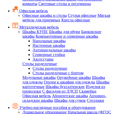
комнаты
Световые столы и песочницы
Офисная мебель
Офисные шкафы и столы
Стулья офисные
Мягкая
мебель для приемных
Кресла офисные
Металлическая мебель
Шкафы КУПЕ
Шкафы для обуви
Банковские
шкафы
Компьютерные и серверные шкафы
Напольные шкафы
Настенные шкафы
Антивандальные шкафы
Серверные стойки
Аксессуары
Столы разделочные
Столы разделочные
Столы разделочные с бортом
Модульные шкафы
Оружейные шкафы
Шкафы
для одежды
Опции к шкафам для одежды
Шкафы
картотечные
Шкафы бухгалтерские
Изделия из
проволоки
С фасадом из ЛДСП
Скамейки
Офисная мебель
Абонентские шкафы
Архивно-
складские шкафы
Шкафы для сумок
Стеллажи
Учебно-наглядные пособия и оборудование
Дошкольное образование
Начальная школа (ФГОС