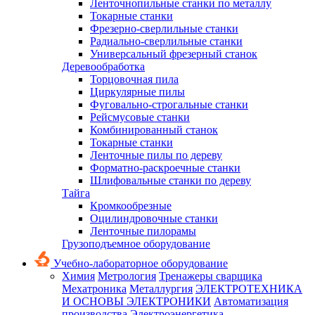
Ленточнопильные станки по металлу
Токарные станки
Фрезерно-сверлильные станки
Радиально-сверлильные станки
Универсальный фрезерный станок
Деревообработка
Торцовочная пила
Циркулярные пилы
Фуговально-строгальные станки
Рейсмусовые станки
Комбинированный станок
Токарные станки
Ленточные пилы по дереву
Форматно-раскроечные станки
Шлифовальные станки по дереву
Тайга
Кромкообрезные
Оцилиндровочные станки
Ленточные пилорамы
Грузоподъемное оборудование
Учебно-лабораторное оборудование
Химия
Метрология
Тренажеры сварщика
Мехатроника
Металлургия
ЭЛЕКТРОТЕХНИКА
И ОСНОВЫ ЭЛЕКТРОНИКИ
Автоматизация
производства
Электроэнергетика