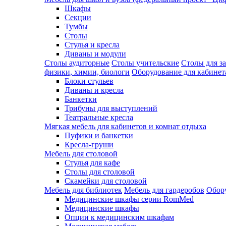
Шкафы
Секции
Тумбы
Столы
Стулья и кресла
Диваны и модули
Столы аудиторные
Столы учительские
Столы для з
физики, химии, биологи
Оборудование для кабинета
Блоки стульев
Диваны и кресла
Банкетки
Трибуны для выступлений
Театральные кресла
Мягкая мебель для кабинетов и комнат отдыха
Пуфики и банкетки
Кресла-груши
Мебель для столовой
Cтулья для кафе
Cтолы для столовой
Скамейки для столовой
Мебель для библиотек
Мебель для гардеробов
Обору
Медицинские шкафы серии RomMed
Медицинские шкафы
Опции к медицинским шкафам