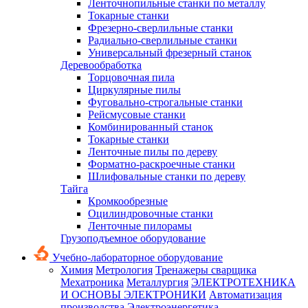
Ленточнопильные станки по металлу
Токарные станки
Фрезерно-сверлильные станки
Радиально-сверлильные станки
Универсальный фрезерный станок
Деревообработка
Торцовочная пила
Циркулярные пилы
Фуговально-строгальные станки
Рейсмусовые станки
Комбинированный станок
Токарные станки
Ленточные пилы по дереву
Форматно-раскроечные станки
Шлифовальные станки по дереву
Тайга
Кромкообрезные
Оцилиндровочные станки
Ленточные пилорамы
Грузоподъемное оборудование
Учебно-лабораторное оборудование
Химия
Метрология
Тренажеры сварщика
Мехатроника
Металлургия
ЭЛЕКТРОТЕХНИКА
И ОСНОВЫ ЭЛЕКТРОНИКИ
Автоматизация
производства
Электроэнергетика