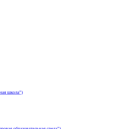
ная школа")
ровая образовательная среда")