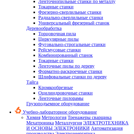
Ленточнопильные станки по металлу
Токарные станки
Фрезерно-сверлильные станки
Радиально-сверлильные станки
Универсальный фрезерный станок
Деревообработка
Торцовочная пила
Циркулярные пилы
Фуговально-строгальные станки
Рейсмусовые станки
Комбинированный станок
Токарные станки
Ленточные пилы по дереву
Форматно-раскроечные станки
Шлифовальные станки по дереву
Тайга
Кромкообрезные
Оцилиндровочные станки
Ленточные пилорамы
Грузоподъемное оборудование
Учебно-лабораторное оборудование
Химия
Метрология
Тренажеры сварщика
Мехатроника
Металлургия
ЭЛЕКТРОТЕХНИКА
И ОСНОВЫ ЭЛЕКТРОНИКИ
Автоматизация
производства
Электроэнергетика