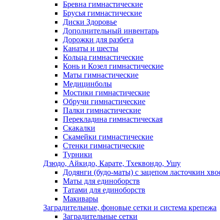
Бревна гимнастические
Брусья гимнастические
Диски Здоровье
Дополнительный инвентарь
Дорожки для разбега
Канаты и шесты
Кольца гимнастические
Конь и Козел гимнастические
Маты гимнастические
Медицинболы
Мостики гимнастические
Обручи гимнастические
Палки гимнастические
Перекладина гимнастическая
Скакалки
Скамейки гимнастические
Стенки гимнастические
Турники
Дзюдо, Айкидо, Карате, Тхеквондо, Ушу
Додянги (будо-маты) с зацепом ласточкин хво
Маты для единоборств
Татами для единоборств
Макивары
Заградительные, фоновые сетки и система крепежа
Заградительные сетки