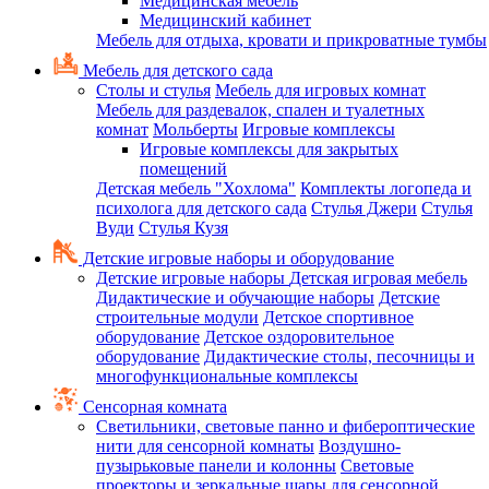
Медицинская мебель
Медицинский кабинет
Мебель для отдыха, кровати и прикроватные тумбы
Мебель для детского сада
Столы и стулья
Мебель для игровых комнат
Мебель для раздевалок, спален и туалетных
комнат
Мольберты
Игровые комплексы
Игровые комплексы для закрытых
помещений
Детская мебель "Хохлома"
Комплекты логопеда и
психолога для детского сада
Стулья Джери
Стулья
Вуди
Стулья Кузя
Детские игровые наборы и оборудование
Детские игровые наборы
Детская игровая мебель
Дидактические и обучающие наборы
Детские
строительные модули
Детское спортивное
оборудование
Детское оздоровительное
оборудование
Дидактические столы, песочницы и
многофункциональные комплексы
Сенсорная комната
Светильники, световые панно и фибероптические
нити для сенсорной комнаты
Воздушно-
пузырьковые панели и колонны
Световые
проекторы и зеркальные шары для сенсорной