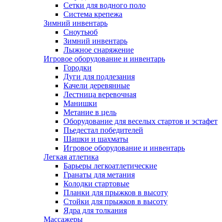
Сетки для водного поло
Система крепежа
Зимний инвентарь
Сноутьюб
Зимний инвентарь
Лыжное снаряжение
Игровое оборудование и инвентарь
Городки
Дуги для подлезания
Качели деревянные
Лестница веревочная
Манишки
Метание в цель
Оборудование для веселых стартов и эстафет
Пьедестал победителей
Шашки и шахматы
Игровое оборудование и инвентарь
Легкая атлетика
Барьеры легкоатлетические
Гранаты для метания
Колодки стартовые
Планки для прыжков в высоту
Стойки для прыжков в высоту
Ядра для толкания
Массажеры