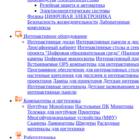
Релейная защита и автоматика
Электроэнергетические системы
Физика
ЦИФРОВАЯ ЭЛЕКТРОНИКА
Безопасность жизнедеятельности
Лабораторные
комплексы
Интерактивное оборудование
Интерактивные доски
Интерактивные панели и ди
Лингафонный кабинет
Интерактивные столы и сен
проекта "Цифровая образовательная среда" (Нацио
камеры
Цифровые микроскопы
Интерактивный про
Встраиваемые OPS компьютеры для интерактивных
Программное обеспечение для интерактивных стол
настенные крепления для дисплеев и интерактивны
проекторов
Лампы для проекторов
Детские интера
Интерактивные песочницы
Детские развивающие и
интерактивные панели
Компьютеры и оргтехника
Ноутбуки
Моноблоки
Настольные ПК
Мониторы
Тележки для ноутбуков
Принтеры
Многофунциональные устройства (МФУ)
Сканеры
Ламинаторы
Шредеры
Расходные
материалы для оргтехники
Робототехника