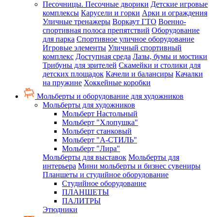
Песочницы. Песочные дворики
Детские игровые
комплексы
Карусели и горки
Арки и ограждения
Уличные тренажеры
Воркаут ГТО
Военно-
спортивная полоса препятствий
Оборудование
для парка
Спортивное уличное оборудование
Игровые элементы
Уличный спортивный
комплекс
Доступная среда
Лазы, бумы и мостики
Трибуны для зрителей
Скамейки и столики для
детских площадок
Качели и балансиры
Качалки
на пружине
Хоккейные коробки
Мольберты и оборудование для художников
Мольберты для художников
Мольберт Настольный
Мольберт "Хлопушка"
Мольберт станковый
Мольберт "А-СТИЛЬ"
Мольберт "Лира"
Мольберты для выставок
Мольберты для
интерьера
Мини мольберты и бизнес сувениры
Планшеты и студийное оборудование
Студийное оборудование
ПЛАНШЕТЫ
ПАЛИТРЫ
Этюдники