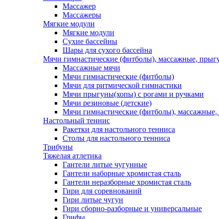
Массажер
Массажеры
Мягкие модули
Мягкие модули
Сухие бассейны
Шары для сухого бассейна
Мячи гимнастические (фитболы), массажные, прыгу
Массажные мячи
Мячи гимнастические (фитболы)
Мячи для ритмической гимнастики
Мячи прыгуны(хопы) с рогами и ручками
Мячи резиновые (детские)
Мячи гимнастические (фитболы), массажные,
Настольный теннис
Ракетки для настольного тенниса
Столы для настольного тенниса
Трибуны
Тяжелая атлетика
Гантели литые чугунные
Гантели наборные хромистая сталь
Гантели неразборные хромистая сталь
Гири для соревнований
Гири литые чугун
Гири сборно-разборные и универсальные
Грифы