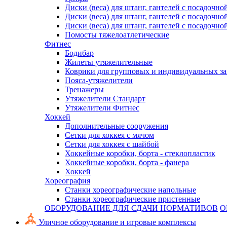
Диски (веса) для штанг, гантелей с посадочно
Диски (веса) для штанг, гантелей с посадочно
Диски (веса) для штанг, гантелей с посадочно
Помосты тяжелоатлетические
Фитнес
Бодибар
Жилеты утяжелительные
Коврики для групповых и индивидуальных з
Пояса-утяжелители
Тренажеры
Утяжелители Стандарт
Утяжелители Фитнес
Хоккей
Дополнительные сооружения
Сетки для хоккея с мячом
Сетки для хоккея с шайбой
Хоккейные коробки, борта - стеклопластик
Хоккейные коробки, борта - фанера
Хоккей
Хореография
Станки хореографические напольные
Станки хореографические пристенные
ОБОРУДОВАНИЕ ДЛЯ СДАЧИ НОРМАТИВОВ
О
Уличное оборудование и игровые комплексы