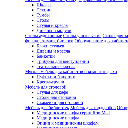
Шкафы
Секции
Тумбы
Столы
Стулья и кресла
Диваны и модули
Столы аудиторные
Столы учительские
Столы для з
физики, химии, биологи
Оборудование для кабинета
Блоки стульев
Диваны и кресла
Банкетки
Трибуны для выступлений
Театральные кресла
Мягкая мебель для кабинетов и комнат отдыха
Пуфики и банкетки
Кресла-груши
Мебель для столовой
Cтулья для кафе
Cтолы для столовой
Скамейки для столовой
Мебель для библиотек
Мебель для гардеробов
Обору
Медицинские шкафы серии RomMed
Медицинские шкафы
Опции к медицинским шкафам