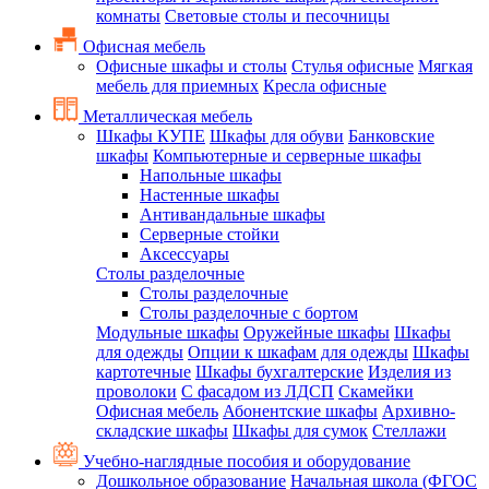
комнаты
Световые столы и песочницы
Офисная мебель
Офисные шкафы и столы
Стулья офисные
Мягкая
мебель для приемных
Кресла офисные
Металлическая мебель
Шкафы КУПЕ
Шкафы для обуви
Банковские
шкафы
Компьютерные и серверные шкафы
Напольные шкафы
Настенные шкафы
Антивандальные шкафы
Серверные стойки
Аксессуары
Столы разделочные
Столы разделочные
Столы разделочные с бортом
Модульные шкафы
Оружейные шкафы
Шкафы
для одежды
Опции к шкафам для одежды
Шкафы
картотечные
Шкафы бухгалтерские
Изделия из
проволоки
С фасадом из ЛДСП
Скамейки
Офисная мебель
Абонентские шкафы
Архивно-
складские шкафы
Шкафы для сумок
Стеллажи
Учебно-наглядные пособия и оборудование
Дошкольное образование
Начальная школа (ФГОС