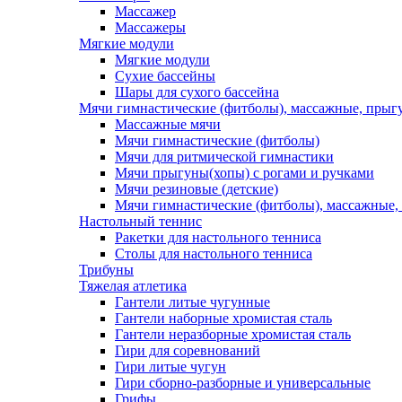
Массажер
Массажеры
Мягкие модули
Мягкие модули
Сухие бассейны
Шары для сухого бассейна
Мячи гимнастические (фитболы), массажные, прыгу
Массажные мячи
Мячи гимнастические (фитболы)
Мячи для ритмической гимнастики
Мячи прыгуны(хопы) с рогами и ручками
Мячи резиновые (детские)
Мячи гимнастические (фитболы), массажные,
Настольный теннис
Ракетки для настольного тенниса
Столы для настольного тенниса
Трибуны
Тяжелая атлетика
Гантели литые чугунные
Гантели наборные хромистая сталь
Гантели неразборные хромистая сталь
Гири для соревнований
Гири литые чугун
Гири сборно-разборные и универсальные
Грифы