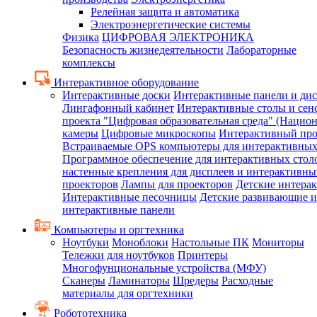
Релейная защита и автоматика
Электроэнергетические системы
Физика
ЦИФРОВАЯ ЭЛЕКТРОНИКА
Безопасность жизнедеятельности
Лабораторные
комплексы
Интерактивное оборудование
Интерактивные доски
Интерактивные панели и ди
Лингафонный кабинет
Интерактивные столы и сен
проекта "Цифровая образовательная среда" (Нацио
камеры
Цифровые микроскопы
Интерактивный про
Встраиваемые OPS компьютеры для интерактивных
Программное обеспечение для интерактивных стол
настенные крепления для дисплеев и интерактивны
проекторов
Лампы для проекторов
Детские интера
Интерактивные песочницы
Детские развивающие и
интерактивные панели
Компьютеры и оргтехника
Ноутбуки
Моноблоки
Настольные ПК
Мониторы
Тележки для ноутбуков
Принтеры
Многофунциональные устройства (МФУ)
Сканеры
Ламинаторы
Шредеры
Расходные
материалы для оргтехники
Робототехника