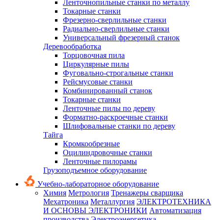
Ленточнопильные станки по металлу
Токарные станки
Фрезерно-сверлильные станки
Радиально-сверлильные станки
Универсальный фрезерный станок
Деревообработка
Торцовочная пила
Циркулярные пилы
Фуговально-строгальные станки
Рейсмусовые станки
Комбинированный станок
Токарные станки
Ленточные пилы по дереву
Форматно-раскроечные станки
Шлифовальные станки по дереву
Тайга
Кромкообрезные
Оцилиндровочные станки
Ленточные пилорамы
Грузоподъемное оборудование
Учебно-лабораторное оборудование
Химия
Метрология
Тренажеры сварщика
Мехатроника
Металлургия
ЭЛЕКТРОТЕХНИКА
И ОСНОВЫ ЭЛЕКТРОНИКИ
Автоматизация
производства
Электроэнергетика