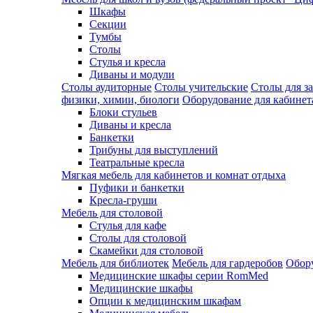
Шкафы
Секции
Тумбы
Столы
Стулья и кресла
Диваны и модули
Столы аудиторные
Столы учительские
Столы для з
физики, химии, биологи
Оборудование для кабинета
Блоки стульев
Диваны и кресла
Банкетки
Трибуны для выступлений
Театральные кресла
Мягкая мебель для кабинетов и комнат отдыха
Пуфики и банкетки
Кресла-груши
Мебель для столовой
Cтулья для кафе
Cтолы для столовой
Скамейки для столовой
Мебель для библиотек
Мебель для гардеробов
Обору
Медицинские шкафы серии RomMed
Медицинские шкафы
Опции к медицинским шкафам