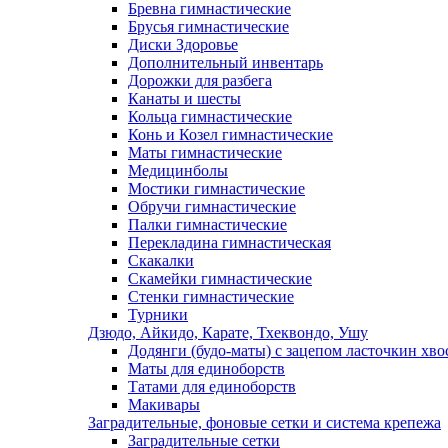
Бревна гимнастические
Брусья гимнастические
Диски Здоровье
Дополнительный инвентарь
Дорожки для разбега
Канаты и шесты
Кольца гимнастические
Конь и Козел гимнастические
Маты гимнастические
Медицинболы
Мостики гимнастические
Обручи гимнастические
Палки гимнастические
Перекладина гимнастическая
Скакалки
Скамейки гимнастические
Стенки гимнастические
Турники
Дзюдо, Айкидо, Карате, Тхеквондо, Ушу
Додянги (будо-маты) с зацепом ласточкин хво
Маты для единоборств
Татами для единоборств
Макивары
Заградительные, фоновые сетки и система крепежа
Заградительные сетки