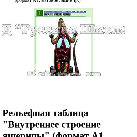
(формат А1, матовое ламинир.)
Рельефная таблица
"Внутреннее строение
ящерицы" (формат А1,