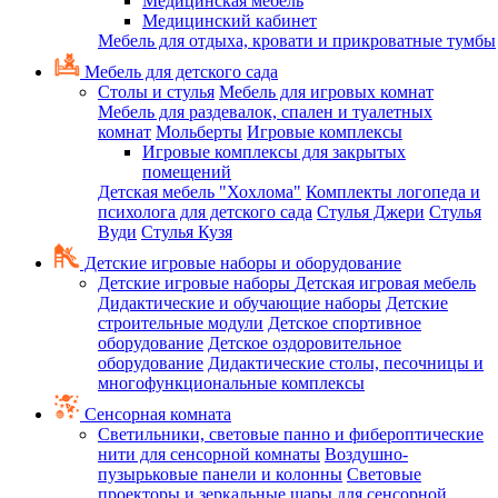
Медицинская мебель
Медицинский кабинет
Мебель для отдыха, кровати и прикроватные тумбы
Мебель для детского сада
Столы и стулья
Мебель для игровых комнат
Мебель для раздевалок, спален и туалетных
комнат
Мольберты
Игровые комплексы
Игровые комплексы для закрытых
помещений
Детская мебель "Хохлома"
Комплекты логопеда и
психолога для детского сада
Стулья Джери
Стулья
Вуди
Стулья Кузя
Детские игровые наборы и оборудование
Детские игровые наборы
Детская игровая мебель
Дидактические и обучающие наборы
Детские
строительные модули
Детское спортивное
оборудование
Детское оздоровительное
оборудование
Дидактические столы, песочницы и
многофункциональные комплексы
Сенсорная комната
Светильники, световые панно и фибероптические
нити для сенсорной комнаты
Воздушно-
пузырьковые панели и колонны
Световые
проекторы и зеркальные шары для сенсорной