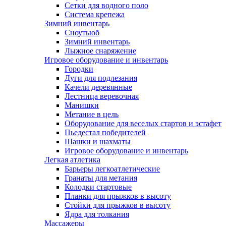
Сетки для водного поло
Система крепежа
Зимний инвентарь
Сноутьюб
Зимний инвентарь
Лыжное снаряжение
Игровое оборудование и инвентарь
Городки
Дуги для подлезания
Качели деревянные
Лестница веревочная
Манишки
Метание в цель
Оборудование для веселых стартов и эстафет
Пьедестал победителей
Шашки и шахматы
Игровое оборудование и инвентарь
Легкая атлетика
Барьеры легкоатлетические
Гранаты для метания
Колодки стартовые
Планки для прыжков в высоту
Стойки для прыжков в высоту
Ядра для толкания
Массажеры