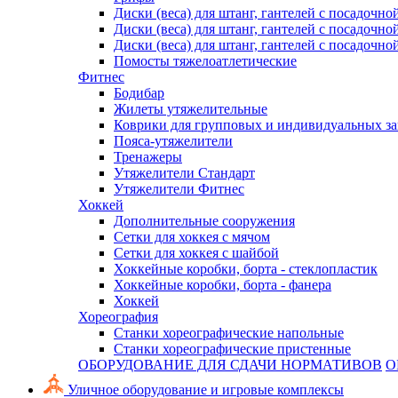
Диски (веса) для штанг, гантелей с посадочно
Диски (веса) для штанг, гантелей с посадочно
Диски (веса) для штанг, гантелей с посадочно
Помосты тяжелоатлетические
Фитнес
Бодибар
Жилеты утяжелительные
Коврики для групповых и индивидуальных з
Пояса-утяжелители
Тренажеры
Утяжелители Стандарт
Утяжелители Фитнес
Хоккей
Дополнительные сооружения
Сетки для хоккея с мячом
Сетки для хоккея с шайбой
Хоккейные коробки, борта - стеклопластик
Хоккейные коробки, борта - фанера
Хоккей
Хореография
Станки хореографические напольные
Станки хореографические пристенные
ОБОРУДОВАНИЕ ДЛЯ СДАЧИ НОРМАТИВОВ
О
Уличное оборудование и игровые комплексы