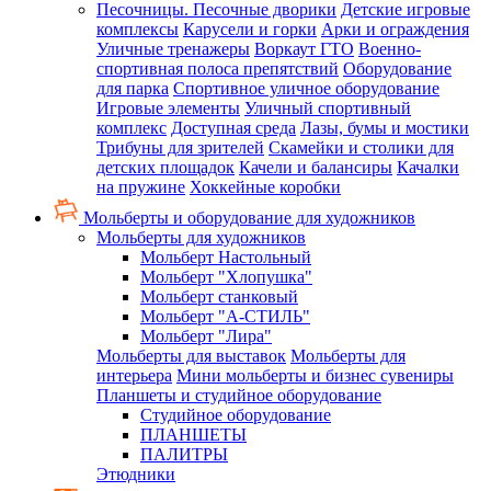
Песочницы. Песочные дворики
Детские игровые
комплексы
Карусели и горки
Арки и ограждения
Уличные тренажеры
Воркаут ГТО
Военно-
спортивная полоса препятствий
Оборудование
для парка
Спортивное уличное оборудование
Игровые элементы
Уличный спортивный
комплекс
Доступная среда
Лазы, бумы и мостики
Трибуны для зрителей
Скамейки и столики для
детских площадок
Качели и балансиры
Качалки
на пружине
Хоккейные коробки
Мольберты и оборудование для художников
Мольберты для художников
Мольберт Настольный
Мольберт "Хлопушка"
Мольберт станковый
Мольберт "А-СТИЛЬ"
Мольберт "Лира"
Мольберты для выставок
Мольберты для
интерьера
Мини мольберты и бизнес сувениры
Планшеты и студийное оборудование
Студийное оборудование
ПЛАНШЕТЫ
ПАЛИТРЫ
Этюдники