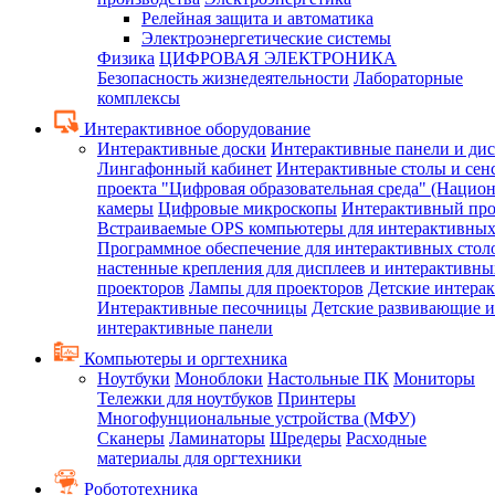
Релейная защита и автоматика
Электроэнергетические системы
Физика
ЦИФРОВАЯ ЭЛЕКТРОНИКА
Безопасность жизнедеятельности
Лабораторные
комплексы
Интерактивное оборудование
Интерактивные доски
Интерактивные панели и ди
Лингафонный кабинет
Интерактивные столы и сен
проекта "Цифровая образовательная среда" (Нацио
камеры
Цифровые микроскопы
Интерактивный про
Встраиваемые OPS компьютеры для интерактивных
Программное обеспечение для интерактивных стол
настенные крепления для дисплеев и интерактивны
проекторов
Лампы для проекторов
Детские интера
Интерактивные песочницы
Детские развивающие и
интерактивные панели
Компьютеры и оргтехника
Ноутбуки
Моноблоки
Настольные ПК
Мониторы
Тележки для ноутбуков
Принтеры
Многофунциональные устройства (МФУ)
Сканеры
Ламинаторы
Шредеры
Расходные
материалы для оргтехники
Робототехника