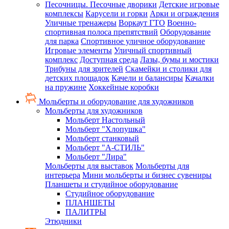
Песочницы. Песочные дворики
Детские игровые
комплексы
Карусели и горки
Арки и ограждения
Уличные тренажеры
Воркаут ГТО
Военно-
спортивная полоса препятствий
Оборудование
для парка
Спортивное уличное оборудование
Игровые элементы
Уличный спортивный
комплекс
Доступная среда
Лазы, бумы и мостики
Трибуны для зрителей
Скамейки и столики для
детских площадок
Качели и балансиры
Качалки
на пружине
Хоккейные коробки
Мольберты и оборудование для художников
Мольберты для художников
Мольберт Настольный
Мольберт "Хлопушка"
Мольберт станковый
Мольберт "А-СТИЛЬ"
Мольберт "Лира"
Мольберты для выставок
Мольберты для
интерьера
Мини мольберты и бизнес сувениры
Планшеты и студийное оборудование
Студийное оборудование
ПЛАНШЕТЫ
ПАЛИТРЫ
Этюдники