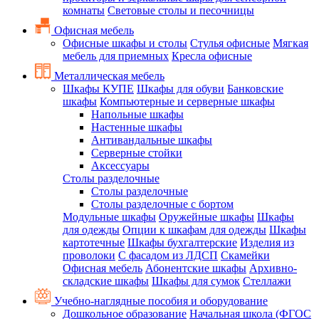
комнаты
Световые столы и песочницы
Офисная мебель
Офисные шкафы и столы
Стулья офисные
Мягкая
мебель для приемных
Кресла офисные
Металлическая мебель
Шкафы КУПЕ
Шкафы для обуви
Банковские
шкафы
Компьютерные и серверные шкафы
Напольные шкафы
Настенные шкафы
Антивандальные шкафы
Серверные стойки
Аксессуары
Столы разделочные
Столы разделочные
Столы разделочные с бортом
Модульные шкафы
Оружейные шкафы
Шкафы
для одежды
Опции к шкафам для одежды
Шкафы
картотечные
Шкафы бухгалтерские
Изделия из
проволоки
С фасадом из ЛДСП
Скамейки
Офисная мебель
Абонентские шкафы
Архивно-
складские шкафы
Шкафы для сумок
Стеллажи
Учебно-наглядные пособия и оборудование
Дошкольное образование
Начальная школа (ФГОС