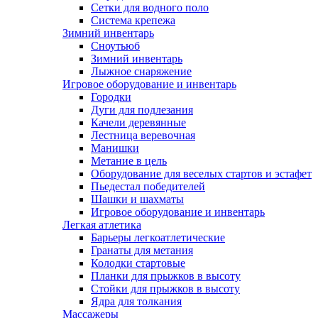
Сетки для водного поло
Система крепежа
Зимний инвентарь
Сноутьюб
Зимний инвентарь
Лыжное снаряжение
Игровое оборудование и инвентарь
Городки
Дуги для подлезания
Качели деревянные
Лестница веревочная
Манишки
Метание в цель
Оборудование для веселых стартов и эстафет
Пьедестал победителей
Шашки и шахматы
Игровое оборудование и инвентарь
Легкая атлетика
Барьеры легкоатлетические
Гранаты для метания
Колодки стартовые
Планки для прыжков в высоту
Стойки для прыжков в высоту
Ядра для толкания
Массажеры