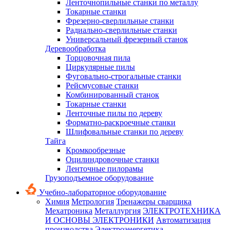
Ленточнопильные станки по металлу
Токарные станки
Фрезерно-сверлильные станки
Радиально-сверлильные станки
Универсальный фрезерный станок
Деревообработка
Торцовочная пила
Циркулярные пилы
Фуговально-строгальные станки
Рейсмусовые станки
Комбинированный станок
Токарные станки
Ленточные пилы по дереву
Форматно-раскроечные станки
Шлифовальные станки по дереву
Тайга
Кромкообрезные
Оцилиндровочные станки
Ленточные пилорамы
Грузоподъемное оборудование
Учебно-лабораторное оборудование
Химия
Метрология
Тренажеры сварщика
Мехатроника
Металлургия
ЭЛЕКТРОТЕХНИКА
И ОСНОВЫ ЭЛЕКТРОНИКИ
Автоматизация
производства
Электроэнергетика