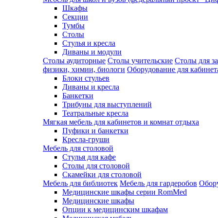
Шкафы
Секции
Тумбы
Столы
Стулья и кресла
Диваны и модули
Столы аудиторные
Столы учительские
Столы для з
физики, химии, биологи
Оборудование для кабинета
Блоки стульев
Диваны и кресла
Банкетки
Трибуны для выступлений
Театральные кресла
Мягкая мебель для кабинетов и комнат отдыха
Пуфики и банкетки
Кресла-груши
Мебель для столовой
Cтулья для кафе
Cтолы для столовой
Скамейки для столовой
Мебель для библиотек
Мебель для гардеробов
Обору
Медицинские шкафы серии RomMed
Медицинские шкафы
Опции к медицинским шкафам