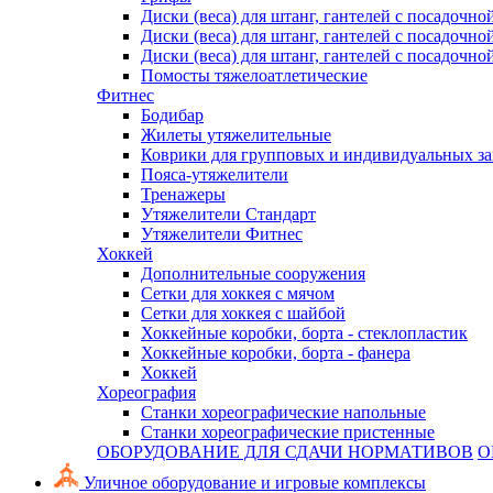
Диски (веса) для штанг, гантелей с посадочно
Диски (веса) для штанг, гантелей с посадочно
Диски (веса) для штанг, гантелей с посадочно
Помосты тяжелоатлетические
Фитнес
Бодибар
Жилеты утяжелительные
Коврики для групповых и индивидуальных з
Пояса-утяжелители
Тренажеры
Утяжелители Стандарт
Утяжелители Фитнес
Хоккей
Дополнительные сооружения
Сетки для хоккея с мячом
Сетки для хоккея с шайбой
Хоккейные коробки, борта - стеклопластик
Хоккейные коробки, борта - фанера
Хоккей
Хореография
Станки хореографические напольные
Станки хореографические пристенные
ОБОРУДОВАНИЕ ДЛЯ СДАЧИ НОРМАТИВОВ
О
Уличное оборудование и игровые комплексы