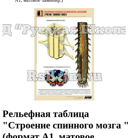
А1, матовое ламинир.)
Рельефная таблица
"Строение спинного мозга "
(формат А1, матовое