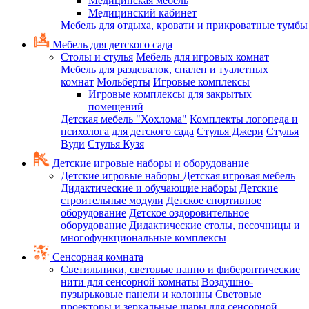
Медицинская мебель
Медицинский кабинет
Мебель для отдыха, кровати и прикроватные тумбы
Мебель для детского сада
Столы и стулья
Мебель для игровых комнат
Мебель для раздевалок, спален и туалетных
комнат
Мольберты
Игровые комплексы
Игровые комплексы для закрытых
помещений
Детская мебель "Хохлома"
Комплекты логопеда и
психолога для детского сада
Стулья Джери
Стулья
Вуди
Стулья Кузя
Детские игровые наборы и оборудование
Детские игровые наборы
Детская игровая мебель
Дидактические и обучающие наборы
Детские
строительные модули
Детское спортивное
оборудование
Детское оздоровительное
оборудование
Дидактические столы, песочницы и
многофункциональные комплексы
Сенсорная комната
Светильники, световые панно и фибероптические
нити для сенсорной комнаты
Воздушно-
пузырьковые панели и колонны
Световые
проекторы и зеркальные шары для сенсорной