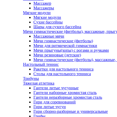
Массажер
Массажеры
Мягкие модули
Мягкие модули
Сухие бассейны
Шары для сухого бассейна
Мячи гимнастические (фитболы), массажные, прыгу
Массажные мячи
Мячи гимнастические (фитболы)
Мячи для ритмической гимнастики
Мячи прыгуны(хопы) с рогами и ручками
Мячи резиновые (детские)
Мячи гимнастические (фитболы), массажные,
Настольный теннис
Ракетки для настольного тенниса
Столы для настольного тенниса
Трибуны
Тяжелая атлетика
Гантели литые чугунные
Гантели наборные хромистая сталь
Гантели неразборные хромистая сталь
Гири для соревнований
Гири литые чугун
Гири сборно-разборные и универсальные
Грифы