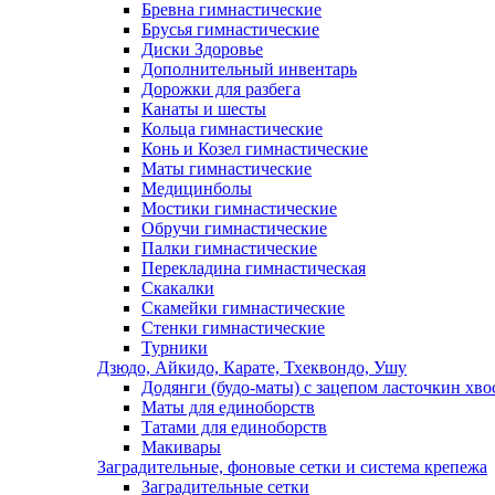
Бревна гимнастические
Брусья гимнастические
Диски Здоровье
Дополнительный инвентарь
Дорожки для разбега
Канаты и шесты
Кольца гимнастические
Конь и Козел гимнастические
Маты гимнастические
Медицинболы
Мостики гимнастические
Обручи гимнастические
Палки гимнастические
Перекладина гимнастическая
Скакалки
Скамейки гимнастические
Стенки гимнастические
Турники
Дзюдо, Айкидо, Карате, Тхеквондо, Ушу
Додянги (будо-маты) с зацепом ласточкин хво
Маты для единоборств
Татами для единоборств
Макивары
Заградительные, фоновые сетки и система крепежа
Заградительные сетки