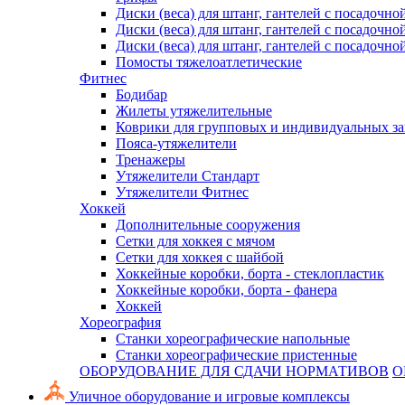
Диски (веса) для штанг, гантелей с посадочно
Диски (веса) для штанг, гантелей с посадочно
Диски (веса) для штанг, гантелей с посадочно
Помосты тяжелоатлетические
Фитнес
Бодибар
Жилеты утяжелительные
Коврики для групповых и индивидуальных з
Пояса-утяжелители
Тренажеры
Утяжелители Стандарт
Утяжелители Фитнес
Хоккей
Дополнительные сооружения
Сетки для хоккея с мячом
Сетки для хоккея с шайбой
Хоккейные коробки, борта - стеклопластик
Хоккейные коробки, борта - фанера
Хоккей
Хореография
Станки хореографические напольные
Станки хореографические пристенные
ОБОРУДОВАНИЕ ДЛЯ СДАЧИ НОРМАТИВОВ
О
Уличное оборудование и игровые комплексы