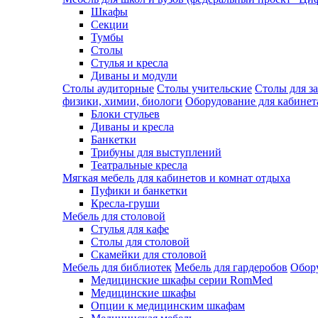
Шкафы
Секции
Тумбы
Столы
Стулья и кресла
Диваны и модули
Столы аудиторные
Столы учительские
Столы для з
физики, химии, биологи
Оборудование для кабинета
Блоки стульев
Диваны и кресла
Банкетки
Трибуны для выступлений
Театральные кресла
Мягкая мебель для кабинетов и комнат отдыха
Пуфики и банкетки
Кресла-груши
Мебель для столовой
Cтулья для кафе
Cтолы для столовой
Скамейки для столовой
Мебель для библиотек
Мебель для гардеробов
Обору
Медицинские шкафы серии RomMed
Медицинские шкафы
Опции к медицинским шкафам