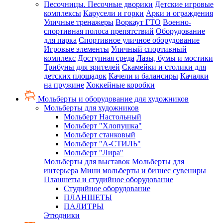
Песочницы. Песочные дворики
Детские игровые
комплексы
Карусели и горки
Арки и ограждения
Уличные тренажеры
Воркаут ГТО
Военно-
спортивная полоса препятствий
Оборудование
для парка
Спортивное уличное оборудование
Игровые элементы
Уличный спортивный
комплекс
Доступная среда
Лазы, бумы и мостики
Трибуны для зрителей
Скамейки и столики для
детских площадок
Качели и балансиры
Качалки
на пружине
Хоккейные коробки
Мольберты и оборудование для художников
Мольберты для художников
Мольберт Настольный
Мольберт "Хлопушка"
Мольберт станковый
Мольберт "А-СТИЛЬ"
Мольберт "Лира"
Мольберты для выставок
Мольберты для
интерьера
Мини мольберты и бизнес сувениры
Планшеты и студийное оборудование
Студийное оборудование
ПЛАНШЕТЫ
ПАЛИТРЫ
Этюдники