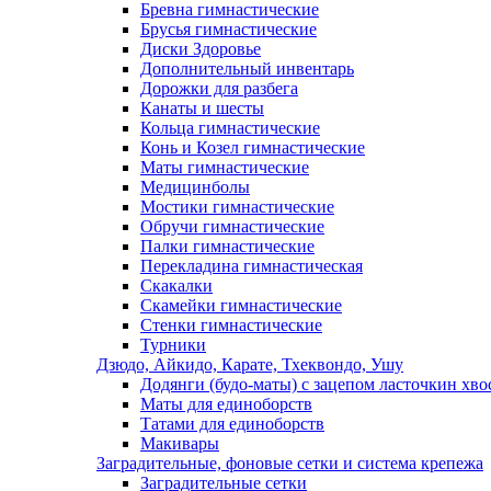
Бревна гимнастические
Брусья гимнастические
Диски Здоровье
Дополнительный инвентарь
Дорожки для разбега
Канаты и шесты
Кольца гимнастические
Конь и Козел гимнастические
Маты гимнастические
Медицинболы
Мостики гимнастические
Обручи гимнастические
Палки гимнастические
Перекладина гимнастическая
Скакалки
Скамейки гимнастические
Стенки гимнастические
Турники
Дзюдо, Айкидо, Карате, Тхеквондо, Ушу
Додянги (будо-маты) с зацепом ласточкин хво
Маты для единоборств
Татами для единоборств
Макивары
Заградительные, фоновые сетки и система крепежа
Заградительные сетки