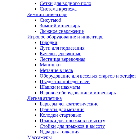
Сетки для водного поло
Система крепежа
Зимний инвентарь
Сноутьюб
Зимний инвентарь
Лыжное снаряжение
Игровое оборудование и инвентарь
Городки
Дуги для подлезания
Качели деревянные
Лестница веревочная
Манишки
Метание в цель
Оборудование для веселых стартов и эстафет
Пьедестал победителей
Шашки и шахматы
Игровое оборудование и инвентарь
Легкая атлетика
Барьеры легкоатлетические
Гранаты для метания
Колодки стартовые
Планки для прыжков в высоту
Стойки для прыжков в высоту
Ядра для толкания
Массажеры