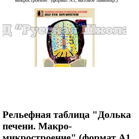
микростроение" (формат А1, матовое ламинир.)
Рельефная таблица "Долька
печени. Макро-
микростроение" (формат А1,