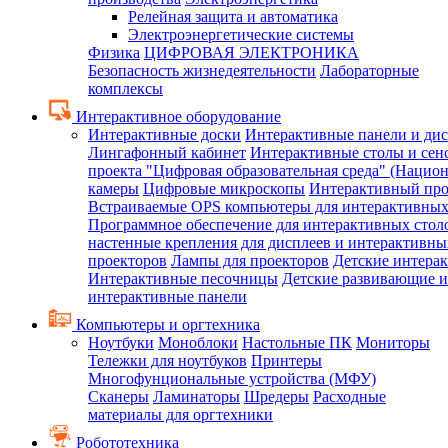
Релейная защита и автоматика
Электроэнергетические системы
Физика
ЦИФРОВАЯ ЭЛЕКТРОНИКА
Безопасность жизнедеятельности
Лабораторные
комплексы
Интерактивное оборудование
Интерактивные доски
Интерактивные панели и ди
Лингафонный кабинет
Интерактивные столы и сен
проекта "Цифровая образовательная среда" (Нацио
камеры
Цифровые микроскопы
Интерактивный про
Встраиваемые OPS компьютеры для интерактивных
Программное обеспечение для интерактивных стол
настенные крепления для дисплеев и интерактивны
проекторов
Лампы для проекторов
Детские интера
Интерактивные песочницы
Детские развивающие и
интерактивные панели
Компьютеры и оргтехника
Ноутбуки
Моноблоки
Настольные ПК
Мониторы
Тележки для ноутбуков
Принтеры
Многофунциональные устройства (МФУ)
Сканеры
Ламинаторы
Шредеры
Расходные
материалы для оргтехники
Робототехника