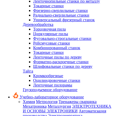
Ленточнопильные станки по металлу
Токарные станки
Фрезерно-сверлильные станки
Радиально-сверлильные станки
Универсальный фрезерный станок
Деревообработка
Торцовочная пила
Циркулярные пилы
Фуговально-строгальные станки
Рейсмусовые станки
Комбинированный станок
Токарные станки
Ленточные пилы по дереву
Форматно-раскроечные станки
Шлифовальные станки по дереву
Тайга
Кромкообрезные
Оцилиндровочные станки
Ленточные пилорамы
Грузоподъемное оборудование
Учебно-лабораторное оборудование
Химия
Метрология
Тренажеры сварщика
Мехатроника
Металлургия
ЭЛЕКТРОТЕХНИКА
И ОСНОВЫ ЭЛЕКТРОНИКИ
Автоматизация
производства
Электроэнергетика