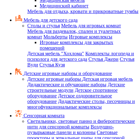
Медицинская мебель
Медицинский кабинет
Мебель для отдыха, кровати и прикроватные тумбы
Мебель для детского сада
Столы и стулья
Мебель для игровых комнат
Мебель для раздевалок, спален и туалетных
комнат
Мольберты
Игровые комплексы
Игровые комплексы для закрытых
помещений
Детская мебель "Хохлома"
Комплекты логопеда и
психолога для детского сада
Стулья Джери
Стулья
Вуди
Стулья Кузя
Детские игровые наборы и оборудование
Детские игровые наборы
Детская игровая мебель
Дидактические и обучающие наборы
Детские
строительные модули
Детское спортивное
оборудование
Детское оздоровительное
оборудование
Дидактические столы, песочницы и
многофункциональные комплексы
Сенсорная комната
Светильники, световые панно и фибероптические
нити для сенсорной комнаты
Воздушно-
пузырьковые панели и колонны
Световые
проекторы и зеркальные шары для сенсорной