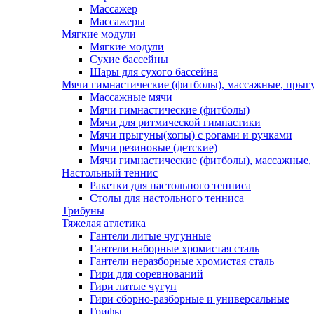
Массажер
Массажеры
Мягкие модули
Мягкие модули
Сухие бассейны
Шары для сухого бассейна
Мячи гимнастические (фитболы), массажные, прыгу
Массажные мячи
Мячи гимнастические (фитболы)
Мячи для ритмической гимнастики
Мячи прыгуны(хопы) с рогами и ручками
Мячи резиновые (детские)
Мячи гимнастические (фитболы), массажные,
Настольный теннис
Ракетки для настольного тенниса
Столы для настольного тенниса
Трибуны
Тяжелая атлетика
Гантели литые чугунные
Гантели наборные хромистая сталь
Гантели неразборные хромистая сталь
Гири для соревнований
Гири литые чугун
Гири сборно-разборные и универсальные
Грифы