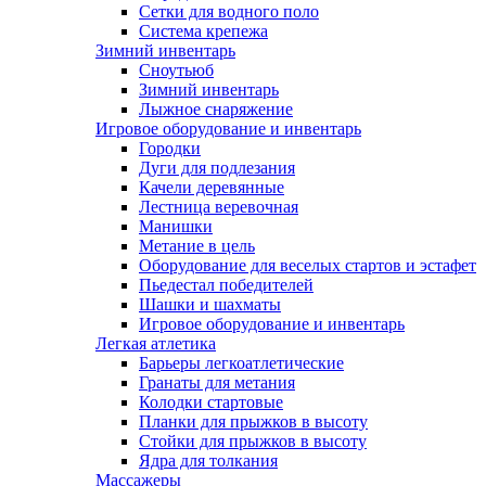
Сетки для водного поло
Система крепежа
Зимний инвентарь
Сноутьюб
Зимний инвентарь
Лыжное снаряжение
Игровое оборудование и инвентарь
Городки
Дуги для подлезания
Качели деревянные
Лестница веревочная
Манишки
Метание в цель
Оборудование для веселых стартов и эстафет
Пьедестал победителей
Шашки и шахматы
Игровое оборудование и инвентарь
Легкая атлетика
Барьеры легкоатлетические
Гранаты для метания
Колодки стартовые
Планки для прыжков в высоту
Стойки для прыжков в высоту
Ядра для толкания
Массажеры