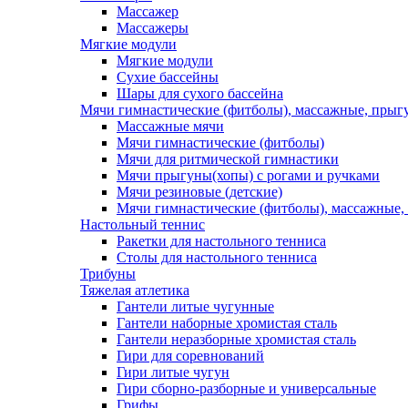
Массажер
Массажеры
Мягкие модули
Мягкие модули
Сухие бассейны
Шары для сухого бассейна
Мячи гимнастические (фитболы), массажные, прыгу
Массажные мячи
Мячи гимнастические (фитболы)
Мячи для ритмической гимнастики
Мячи прыгуны(хопы) с рогами и ручками
Мячи резиновые (детские)
Мячи гимнастические (фитболы), массажные,
Настольный теннис
Ракетки для настольного тенниса
Столы для настольного тенниса
Трибуны
Тяжелая атлетика
Гантели литые чугунные
Гантели наборные хромистая сталь
Гантели неразборные хромистая сталь
Гири для соревнований
Гири литые чугун
Гири сборно-разборные и универсальные
Грифы