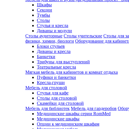
Шкафы
Секции
Тумбы
Столы
Стулья и кресла
Диваны и модули
Столы аудиторные
Столы учительские
Столы для з
физики, химии, биологи
Оборудование для кабинета
Блоки стульев
Диваны и кресла
Банкетки
Трибуны для выступлений
Театральные кресла
Мягкая мебель для кабинетов и комнат отдыха
Пуфики и банкетки
Кресла-груши
Мебель для столовой
Cтулья для кафе
Cтолы для столовой
Скамейки для столовой
Мебель для библиотек
Мебель для гардеробов
Обору
Медицинские шкафы серии RomMed
Медицинские шкафы
Опции к медицинским шкафам