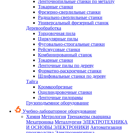
Ленточнопильные станки по металлу
Токарные станки
Фрезерно-сверлильные станки
Радиально-сверлильные станки
Универсальный фрезерный станок
Деревообработка
Торцовочная пила
Циркулярные пилы
Фуговально-строгальные станки
Рейсмусовые станки
Комбинированный станок
Токарные станки
Ленточные пилы по дереву
Форматно-раскроечные станки
Шлифовальные станки по дереву
Тайга
Кромкообрезные
Оцилиндровочные станки
Ленточные пилорамы
Грузоподъемное оборудование
Учебно-лабораторное оборудование
Химия
Метрология
Тренажеры сварщика
Мехатроника
Металлургия
ЭЛЕКТРОТЕХНИКА
И ОСНОВЫ ЭЛЕКТРОНИКИ
Автоматизация
производства
Электроэнергетика