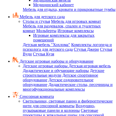
Медицинская мебель
Медицинский кабинет
Мебель для отдыха, кровати и прикроватные тумбы
Мебель для детского сада
Столы и стулья
Мебель для игровых комнат
Мебель для раздевалок, спален и туалетных
комнат
Мольберты
Игровые комплексы
Игровые комплексы для закрытых
помещений
Детская мебель "Хохлома"
Комплекты логопеда и
психолога для детского сада
Стулья Джери
Стулья
Вуди
Стулья Кузя
Детские игровые наборы и оборудование
Детские игровые наборы
Детская игровая мебель
Дидактические и обучающие наборы
Детские
строительные модули
Детское спортивное
оборудование
Детское оздоровительное
оборудование
Дидактические столы, песочницы и
многофункциональные комплексы
Сенсорная комната
Светильники, световые панно и фибероптические
нити для сенсорной комнаты
Воздушно-
пузырьковые панели и колонны
Световые
проекторы и зеркальные шары для сенсорной