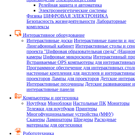
Релейная защита и автоматика
Электроэнергетические системы
Физика
ЦИФРОВАЯ ЭЛЕКТРОНИКА
Безопасность жизнедеятельности
Лабораторные
комплексы
Интерактивное оборудование
Интерактивные доски
Интерактивные панели и ди
Лингафонный кабинет
Интерактивные столы и сен
проекта "Цифровая образовательная среда" (Нацио
камеры
Цифровые микроскопы
Интерактивный про
Встраиваемые OPS компьютеры для интерактивных
Программное обеспечение для интерактивных стол
настенные крепления для дисплеев и интерактивны
проекторов
Лампы для проекторов
Детские интера
Интерактивные песочницы
Детские развивающие и
интерактивные панели
Компьютеры и оргтехника
Ноутбуки
Моноблоки
Настольные ПК
Мониторы
Тележки для ноутбуков
Принтеры
Многофунциональные устройства (МФУ)
Сканеры
Ламинаторы
Шредеры
Расходные
материалы для оргтехники
Робототехника