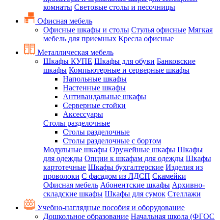
комнаты
Световые столы и песочницы
Офисная мебель
Офисные шкафы и столы
Стулья офисные
Мягкая
мебель для приемных
Кресла офисные
Металлическая мебель
Шкафы КУПЕ
Шкафы для обуви
Банковские
шкафы
Компьютерные и серверные шкафы
Напольные шкафы
Настенные шкафы
Антивандальные шкафы
Серверные стойки
Аксессуары
Столы разделочные
Столы разделочные
Столы разделочные с бортом
Модульные шкафы
Оружейные шкафы
Шкафы
для одежды
Опции к шкафам для одежды
Шкафы
картотечные
Шкафы бухгалтерские
Изделия из
проволоки
С фасадом из ЛДСП
Скамейки
Офисная мебель
Абонентские шкафы
Архивно-
складские шкафы
Шкафы для сумок
Стеллажи
Учебно-наглядные пособия и оборудование
Дошкольное образование
Начальная школа (ФГОС