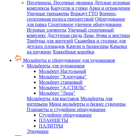
Песочницы. Песочные дворики
Детские игровые
комплексы
Карусели и горки
Арки и ограждения
Уличные тренажеры
Воркаут ГТО
Военно-
спортивная полоса препятствий
Оборудование
для парка
Спортивное уличное оборудование
Игровые элементы
Уличный спортивный
комплекс
Доступная среда
Лазы, бумы и мостики
Трибуны для зрителей
Скамейки и столики для
детских площадок
Качели и балансиры
Качалки
на пружине
Хоккейные коробки
Мольберты и оборудование для художников
Мольберты для художников
Мольберт Настольный
Мольберт "Хлопушка"
Мольберт станковый
Мольберт "А-СТИЛЬ"
Мольберт "Лира"
Мольберты для выставок
Мольберты для
интерьера
Мини мольберты и бизнес сувениры
Планшеты и студийное оборудование
Студийное оборудование
ПЛАНШЕТЫ
ПАЛИТРЫ
Этюдники