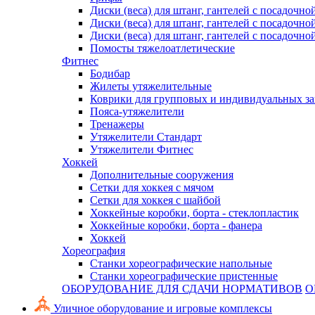
Диски (веса) для штанг, гантелей с посадочно
Диски (веса) для штанг, гантелей с посадочно
Диски (веса) для штанг, гантелей с посадочно
Помосты тяжелоатлетические
Фитнес
Бодибар
Жилеты утяжелительные
Коврики для групповых и индивидуальных з
Пояса-утяжелители
Тренажеры
Утяжелители Стандарт
Утяжелители Фитнес
Хоккей
Дополнительные сооружения
Сетки для хоккея с мячом
Сетки для хоккея с шайбой
Хоккейные коробки, борта - стеклопластик
Хоккейные коробки, борта - фанера
Хоккей
Хореография
Станки хореографические напольные
Станки хореографические пристенные
ОБОРУДОВАНИЕ ДЛЯ СДАЧИ НОРМАТИВОВ
О
Уличное оборудование и игровые комплексы