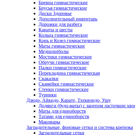
Бревна гимнастические
Брусья гимнастические
Диски Здоровье
Дополнительный инвентарь
Дорожки для разбега
Канаты и шесты
Кольца гимнастические
Конь и Козел гимнастические
Маты гимнастические
Медицинболы
Мостики гимнастические
Обручи гимнастические
Палки гимнастические
Перекладина гимнастическая
Скакалки
Скамейки гимнастические
Стенки гимнастические
Турники
Дзюдо, Айкидо, Карате, Тхеквондо, Ушу
Додянги (будо-маты) с зацепом ласточкин хво
Маты для единоборств
Татами для единоборств
Макивары
Заградительные, фоновые сетки и система крепежа
Заградительные сетки