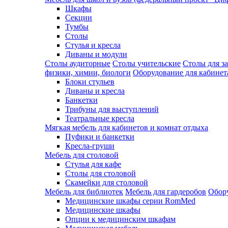
Шкафы
Секции
Тумбы
Столы
Стулья и кресла
Диваны и модули
Столы аудиторные
Столы учительские
Столы для з
физики, химии, биологи
Оборудование для кабинета
Блоки стульев
Диваны и кресла
Банкетки
Трибуны для выступлений
Театральные кресла
Мягкая мебель для кабинетов и комнат отдыха
Пуфики и банкетки
Кресла-груши
Мебель для столовой
Cтулья для кафе
Cтолы для столовой
Скамейки для столовой
Мебель для библиотек
Мебель для гардеробов
Обору
Медицинские шкафы серии RomMed
Медицинские шкафы
Опции к медицинским шкафам