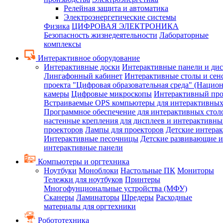
Релейная защита и автоматика
Электроэнергетические системы
Физика
ЦИФРОВАЯ ЭЛЕКТРОНИКА
Безопасность жизнедеятельности
Лабораторные
комплексы
Интерактивное оборудование
Интерактивные доски
Интерактивные панели и ди
Лингафонный кабинет
Интерактивные столы и сен
проекта "Цифровая образовательная среда" (Нацио
камеры
Цифровые микроскопы
Интерактивный про
Встраиваемые OPS компьютеры для интерактивных
Программное обеспечение для интерактивных стол
настенные крепления для дисплеев и интерактивны
проекторов
Лампы для проекторов
Детские интера
Интерактивные песочницы
Детские развивающие и
интерактивные панели
Компьютеры и оргтехника
Ноутбуки
Моноблоки
Настольные ПК
Мониторы
Тележки для ноутбуков
Принтеры
Многофунциональные устройства (МФУ)
Сканеры
Ламинаторы
Шредеры
Расходные
материалы для оргтехники
Робототехника