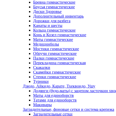
Бревна гимнастические
Брусья гимнастические
Диски Здоровье
Дополнительный инвентарь
Дорожки для разбега
Канаты и шесты
Кольца гимнастические
Конь и Козел гимнастические
Маты гимнастические
Медицинболы
Мостики гимнастические
Обручи гимнастические
Палки гимнастические
Перекладина гимнастическая
Скакалки
Скамейки гимнастические
Стенки гимнастические
Турники
Дзюдо, Айкидо, Карате, Тхеквондо, Ушу
Додянги (будо-маты) с зацепом ласточкин хво
Маты для единоборств
Татами для единоборств
Макивары
Заградительные, фоновые сетки и система крепежа
Заградительные сетки