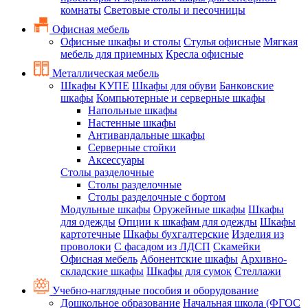
комнаты
Световые столы и песочницы
Офисная мебель
Офисные шкафы и столы
Стулья офисные
Мягкая
мебель для приемных
Кресла офисные
Металлическая мебель
Шкафы КУПЕ
Шкафы для обуви
Банковские
шкафы
Компьютерные и серверные шкафы
Напольные шкафы
Настенные шкафы
Антивандальные шкафы
Серверные стойки
Аксессуары
Столы разделочные
Столы разделочные
Столы разделочные с бортом
Модульные шкафы
Оружейные шкафы
Шкафы
для одежды
Опции к шкафам для одежды
Шкафы
картотечные
Шкафы бухгалтерские
Изделия из
проволоки
С фасадом из ЛДСП
Скамейки
Офисная мебель
Абонентские шкафы
Архивно-
складские шкафы
Шкафы для сумок
Стеллажи
Учебно-наглядные пособия и оборудование
Дошкольное образование
Начальная школа (ФГОС