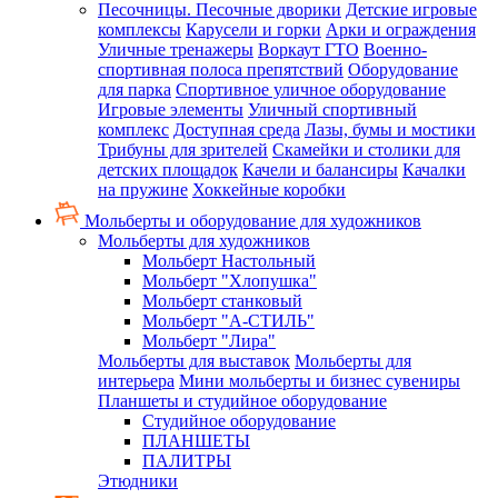
Песочницы. Песочные дворики
Детские игровые
комплексы
Карусели и горки
Арки и ограждения
Уличные тренажеры
Воркаут ГТО
Военно-
спортивная полоса препятствий
Оборудование
для парка
Спортивное уличное оборудование
Игровые элементы
Уличный спортивный
комплекс
Доступная среда
Лазы, бумы и мостики
Трибуны для зрителей
Скамейки и столики для
детских площадок
Качели и балансиры
Качалки
на пружине
Хоккейные коробки
Мольберты и оборудование для художников
Мольберты для художников
Мольберт Настольный
Мольберт "Хлопушка"
Мольберт станковый
Мольберт "А-СТИЛЬ"
Мольберт "Лира"
Мольберты для выставок
Мольберты для
интерьера
Мини мольберты и бизнес сувениры
Планшеты и студийное оборудование
Студийное оборудование
ПЛАНШЕТЫ
ПАЛИТРЫ
Этюдники