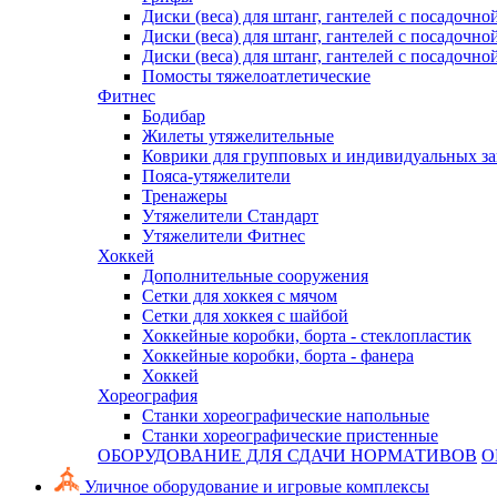
Диски (веса) для штанг, гантелей с посадочно
Диски (веса) для штанг, гантелей с посадочно
Диски (веса) для штанг, гантелей с посадочно
Помосты тяжелоатлетические
Фитнес
Бодибар
Жилеты утяжелительные
Коврики для групповых и индивидуальных з
Пояса-утяжелители
Тренажеры
Утяжелители Стандарт
Утяжелители Фитнес
Хоккей
Дополнительные сооружения
Сетки для хоккея с мячом
Сетки для хоккея с шайбой
Хоккейные коробки, борта - стеклопластик
Хоккейные коробки, борта - фанера
Хоккей
Хореография
Станки хореографические напольные
Станки хореографические пристенные
ОБОРУДОВАНИЕ ДЛЯ СДАЧИ НОРМАТИВОВ
О
Уличное оборудование и игровые комплексы