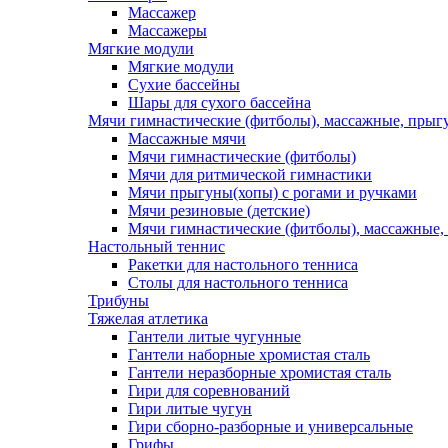
Массажер
Массажеры
Мягкие модули
Мягкие модули
Сухие бассейны
Шары для сухого бассейна
Мячи гимнастические (фитболы), массажные, прыгу
Массажные мячи
Мячи гимнастические (фитболы)
Мячи для ритмической гимнастики
Мячи прыгуны(хопы) с рогами и ручками
Мячи резиновые (детские)
Мячи гимнастические (фитболы), массажные,
Настольный теннис
Ракетки для настольного тенниса
Столы для настольного тенниса
Трибуны
Тяжелая атлетика
Гантели литые чугунные
Гантели наборные хромистая сталь
Гантели неразборные хромистая сталь
Гири для соревнований
Гири литые чугун
Гири сборно-разборные и универсальные
Грифы