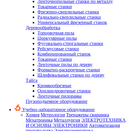
Ленточнопильные станки по металлу
Токарные станки
Фрезерно-сверлильные станки
Радиально-сверлильные станки
Универсальный фрезерный станок
Деревообработка
Торцовочная пила
Циркулярные пилы
Фуговально-строгальные станки
Рейсмусовые станки
Комбинированный станок
Токарные станки
Ленточные пилы по дереву
Форматно-раскроечные станки
Шлифовальные станки по дереву
Тайга
Кромкообрезные
Оцилиндровочные станки
Ленточные пилорамы
Грузоподъемное оборудование
Учебно-лабораторное оборудование
Химия
Метрология
Тренажеры сварщика
Мехатроника
Металлургия
ЭЛЕКТРОТЕХНИКА
И ОСНОВЫ ЭЛЕКТРОНИКИ
Автоматизация
производства
Электроэнергетика