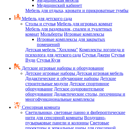
Медицинская мебель
Медицинский кабинет
Мебель для отдыха, кровати и прикроватные тумбы
Мебель для детского сада
Столы и стулья
Мебель для игровых комнат
Мебель для раздевалок, спален и туалетных
комнат
Мольберты
Игровые комплексы
Игровые комплексы для закрытых
помещений
Детская мебель "Хохлома"
Комплекты логопеда и
психолога для детского сада
Стулья Джери
Стулья
Вуди
Стулья Кузя
Детские игровые наборы и оборудование
Детские игровые наборы
Детская игровая мебель
Дидактические и обучающие наборы
Детские
строительные модули
Детское спортивное
оборудование
Детское оздоровительное
оборудование
Дидактические столы, песочницы и
многофункциональные комплексы
Сенсорная комната
Светильники, световые панно и фибероптические
нити для сенсорной комнаты
Воздушно-
пузырьковые панели и колонны
Световые
проекторы и зеркальные шары для сенсорной