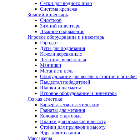
Сетки для водного поло
Система крепежа
Зимний инвентарь
Сноутьюб
Зимний инвентарь
Лыжное снаряжение
Игровое оборудование и инвентарь
Городки
Дуги для подлезания
Качели деревянные
Лестница веревочная
Манишки
Метание в цель
Оборудование для веселых стартов и эстафет
Пьедестал победителей
Шашки и шахматы
Игровое оборудование и инвентарь
Легкая атлетика
Барьеры легкоатлетические
Гранаты для метания
Колодки стартовые
Планки для прыжков в высоту
Стойки для прыжков в высоту
Ядра для толкания
Массажеры