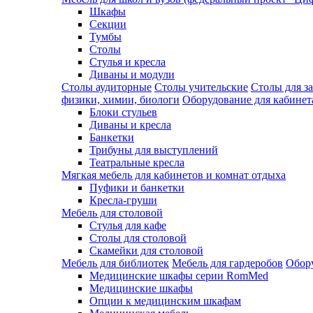
Шкафы
Секции
Тумбы
Столы
Стулья и кресла
Диваны и модули
Столы аудиторные
Столы учительские
Столы для з
физики, химии, биологи
Оборудование для кабинета
Блоки стульев
Диваны и кресла
Банкетки
Трибуны для выступлений
Театральные кресла
Мягкая мебель для кабинетов и комнат отдыха
Пуфики и банкетки
Кресла-груши
Мебель для столовой
Cтулья для кафе
Cтолы для столовой
Скамейки для столовой
Мебель для библиотек
Мебель для гардеробов
Обору
Медицинские шкафы серии RomMed
Медицинские шкафы
Опции к медицинским шкафам