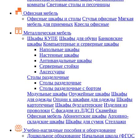
комнаты
Световые столы и песочницы
Офисная мебель
Офисные шкафы и столы
Стулья офисные
Мягкая
мебель для приемных
Кресла офисные
Металлическая мебель
Шкафы КУПЕ
Шкафы для обуви
Банковские
шкафы
Компьютерные и серверные шкафы
Напольные шкафы
Настенные шкафы
Антивандальные шкафы
Серверные стойки
Аксессуары
Столы разделочные
Столы разделочные
Столы разделочные с бортом
Модульные шкафы
Оружейные шкафы
Шкафы
для одежды
Опции к шкафам для одежды
Шкафы
картотечные
Шкафы бухгалтерские
Изделия из
проволоки
С фасадом из ЛДСП
Скамейки
Офисная мебель
Абонентские шкафы
Архивно-
складские шкафы
Шкафы для сумок
Стеллажи
Учебно-наглядные пособия и оборудование
Дошкольное образование
Начальная школа (ФГОС