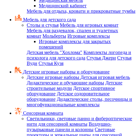
Медицинская мебель
Медицинский кабинет
Мебель для отдыха, кровати и прикроватные тумбы
Мебель для детского сада
Столы и стулья
Мебель для игровых комнат
Мебель для раздевалок, спален и туалетных
комнат
Мольберты
Игровые комплексы
Игровые комплексы для закрытых
помещений
Детская мебель "Хохлома"
Комплекты логопеда и
психолога для детского сада
Стулья Джери
Стулья
Вуди
Стулья Кузя
Детские игровые наборы и оборудование
Детские игровые наборы
Детская игровая мебель
Дидактические и обучающие наборы
Детские
строительные модули
Детское спортивное
оборудование
Детское оздоровительное
оборудование
Дидактические столы, песочницы и
многофункциональные комплексы
Сенсорная комната
Светильники, световые панно и фибероптические
нити для сенсорной комнаты
Воздушно-
пузырьковые панели и колонны
Световые
проекторы и зеркальные шары для сенсорной