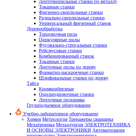
Ленточнопильные станки по металлу
Токарные станки
Фрезерно-сверлильные станки
Радиально-сверлильные станки
Универсальный фрезерный станок
Деревообработка
Торцовочная пила
Циркулярные пилы
Фуговально-строгальные станки
Рейсмусовые станки
Комбинированный станок
Токарные станки
Ленточные пилы по дереву
Форматно-раскроечные станки
Шлифовальные станки по дереву
Тайга
Кромкообрезные
Оцилиндровочные станки
Ленточные пилорамы
Грузоподъемное оборудование
Учебно-лабораторное оборудование
Химия
Метрология
Тренажеры сварщика
Мехатроника
Металлургия
ЭЛЕКТРОТЕХНИКА
И ОСНОВЫ ЭЛЕКТРОНИКИ
Автоматизация
производства
Электроэнергетика