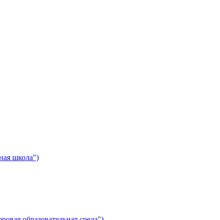
ная школа")
ровая образовательная среда")