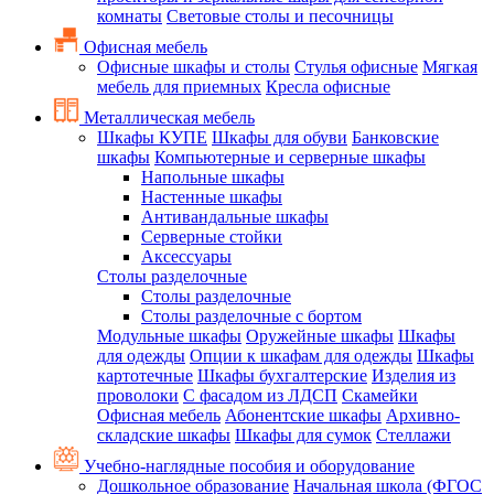
комнаты
Световые столы и песочницы
Офисная мебель
Офисные шкафы и столы
Стулья офисные
Мягкая
мебель для приемных
Кресла офисные
Металлическая мебель
Шкафы КУПЕ
Шкафы для обуви
Банковские
шкафы
Компьютерные и серверные шкафы
Напольные шкафы
Настенные шкафы
Антивандальные шкафы
Серверные стойки
Аксессуары
Столы разделочные
Столы разделочные
Столы разделочные с бортом
Модульные шкафы
Оружейные шкафы
Шкафы
для одежды
Опции к шкафам для одежды
Шкафы
картотечные
Шкафы бухгалтерские
Изделия из
проволоки
С фасадом из ЛДСП
Скамейки
Офисная мебель
Абонентские шкафы
Архивно-
складские шкафы
Шкафы для сумок
Стеллажи
Учебно-наглядные пособия и оборудование
Дошкольное образование
Начальная школа (ФГОС