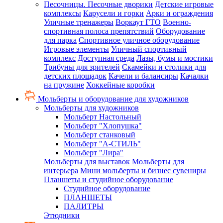
Песочницы. Песочные дворики
Детские игровые
комплексы
Карусели и горки
Арки и ограждения
Уличные тренажеры
Воркаут ГТО
Военно-
спортивная полоса препятствий
Оборудование
для парка
Спортивное уличное оборудование
Игровые элементы
Уличный спортивный
комплекс
Доступная среда
Лазы, бумы и мостики
Трибуны для зрителей
Скамейки и столики для
детских площадок
Качели и балансиры
Качалки
на пружине
Хоккейные коробки
Мольберты и оборудование для художников
Мольберты для художников
Мольберт Настольный
Мольберт "Хлопушка"
Мольберт станковый
Мольберт "А-СТИЛЬ"
Мольберт "Лира"
Мольберты для выставок
Мольберты для
интерьера
Мини мольберты и бизнес сувениры
Планшеты и студийное оборудование
Студийное оборудование
ПЛАНШЕТЫ
ПАЛИТРЫ
Этюдники