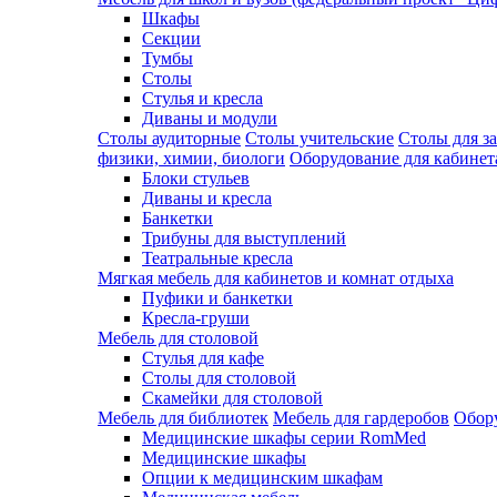
Шкафы
Секции
Тумбы
Столы
Стулья и кресла
Диваны и модули
Столы аудиторные
Столы учительские
Столы для з
физики, химии, биологи
Оборудование для кабинета
Блоки стульев
Диваны и кресла
Банкетки
Трибуны для выступлений
Театральные кресла
Мягкая мебель для кабинетов и комнат отдыха
Пуфики и банкетки
Кресла-груши
Мебель для столовой
Cтулья для кафе
Cтолы для столовой
Скамейки для столовой
Мебель для библиотек
Мебель для гардеробов
Обору
Медицинские шкафы серии RomMed
Медицинские шкафы
Опции к медицинским шкафам