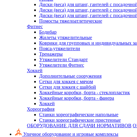
Диски (веса) для штанг, гантелей с посадочно
Диски (веса) для штанг, гантелей с посадочно
Диски (веса) для штанг, гантелей с посадочно
Помосты тяжелоатлетические
Фитнес
Бодибар
Жилеты утяжелительные
Коврики для групповых и индивидуальных з
Пояса-утяжелители
Тренажеры
Утяжелители Стандарт
Утяжелители Фитнес
Хоккей
Дополнительные сооружения
Сетки для хоккея с мячом
Сетки для хоккея с шайбой
Хоккейные коробки, борта - стеклопластик
Хоккейные коробки, борта - фанера
Хоккей
Хореография
Станки хореографические напольные
Станки хореографические пристенные
ОБОРУДОВАНИЕ ДЛЯ СДАЧИ НОРМАТИВОВ
О
Уличное оборудование и игровые комплексы