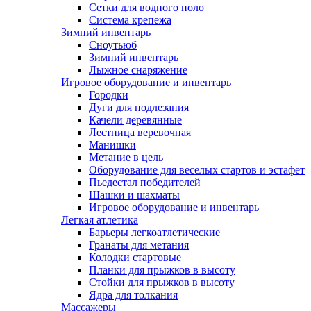
Сетки для водного поло
Система крепежа
Зимний инвентарь
Сноутьюб
Зимний инвентарь
Лыжное снаряжение
Игровое оборудование и инвентарь
Городки
Дуги для подлезания
Качели деревянные
Лестница веревочная
Манишки
Метание в цель
Оборудование для веселых стартов и эстафет
Пьедестал победителей
Шашки и шахматы
Игровое оборудование и инвентарь
Легкая атлетика
Барьеры легкоатлетические
Гранаты для метания
Колодки стартовые
Планки для прыжков в высоту
Стойки для прыжков в высоту
Ядра для толкания
Массажеры