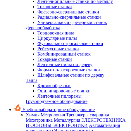
Ленточнопильные станки по металлу
Токарные станки
Фрезерно-сверлильные станки
Радиально-сверлильные станки
Универсальный фрезерный станок
Деревообработка
Торцовочная пила
Циркулярные пилы
Фуговально-строгальные станки
Рейсмусовые станки
Комбинированный станок
Токарные станки
Ленточные пилы по дереву
Форматно-раскроечные станки
Шлифовальные станки по дереву
Тайга
Кромкообрезные
Оцилиндровочные станки
Ленточные пилорамы
Грузоподъемное оборудование
Учебно-лабораторное оборудование
Химия
Метрология
Тренажеры сварщика
Мехатроника
Металлургия
ЭЛЕКТРОТЕХНИКА
И ОСНОВЫ ЭЛЕКТРОНИКИ
Автоматизация
производства
Электроэнергетика