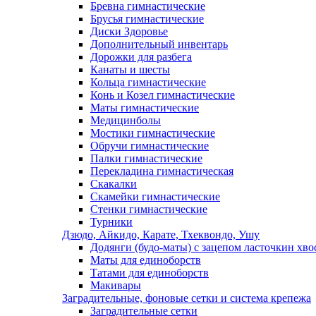
Бревна гимнастические
Брусья гимнастические
Диски Здоровье
Дополнительный инвентарь
Дорожки для разбега
Канаты и шесты
Кольца гимнастические
Конь и Козел гимнастические
Маты гимнастические
Медицинболы
Мостики гимнастические
Обручи гимнастические
Палки гимнастические
Перекладина гимнастическая
Скакалки
Скамейки гимнастические
Стенки гимнастические
Турники
Дзюдо, Айкидо, Карате, Тхеквондо, Ушу
Додянги (будо-маты) с зацепом ласточкин хво
Маты для единоборств
Татами для единоборств
Макивары
Заградительные, фоновые сетки и система крепежа
Заградительные сетки