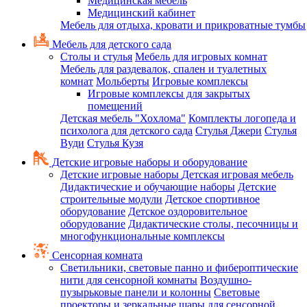
Медицинская мебель
Медицинский кабинет
Мебель для отдыха, кровати и прикроватные тумбы
Мебель для детского сада
Столы и стулья
Мебель для игровых комнат
Мебель для раздевалок, спален и туалетных
комнат
Мольберты
Игровые комплексы
Игровые комплексы для закрытых
помещений
Детская мебель "Хохлома"
Комплекты логопеда и
психолога для детского сада
Стулья Джери
Стулья
Вуди
Стулья Кузя
Детские игровые наборы и оборудование
Детские игровые наборы
Детская игровая мебель
Дидактические и обучающие наборы
Детские
строительные модули
Детское спортивное
оборудование
Детское оздоровительное
оборудование
Дидактические столы, песочницы и
многофункциональные комплексы
Сенсорная комната
Светильники, световые панно и фибероптические
нити для сенсорной комнаты
Воздушно-
пузырьковые панели и колонны
Световые
проекторы и зеркальные шары для сенсорной