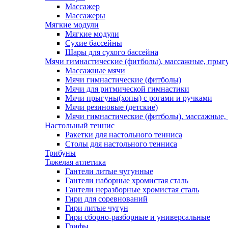
Массажер
Массажеры
Мягкие модули
Мягкие модули
Сухие бассейны
Шары для сухого бассейна
Мячи гимнастические (фитболы), массажные, прыгу
Массажные мячи
Мячи гимнастические (фитболы)
Мячи для ритмической гимнастики
Мячи прыгуны(хопы) с рогами и ручками
Мячи резиновые (детские)
Мячи гимнастические (фитболы), массажные,
Настольный теннис
Ракетки для настольного тенниса
Столы для настольного тенниса
Трибуны
Тяжелая атлетика
Гантели литые чугунные
Гантели наборные хромистая сталь
Гантели неразборные хромистая сталь
Гири для соревнований
Гири литые чугун
Гири сборно-разборные и универсальные
Грифы