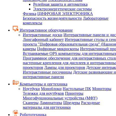
Релейная защита и автоматика
Электроэнергетические системы
Физика
ЦИФРОВАЯ ЭЛЕКТРОНИКА
Безопасность жизнедеятельности
Лабораторные
комплексы
Интерактивное оборудование
Интерактивные доски
Интерактивные панели и ди
Лингафонный кабинет
Интерактивные столы и сен
проекта "Цифровая образовательная среда" (Нацио
камеры
Цифровые микроскопы
Интерактивный про
Встраиваемые OPS компьютеры для интерактивных
Программное обеспечение для интерактивных стол
настенные крепления для дисплеев и интерактивны
проекторов
Лампы для проекторов
Детские интера
Интерактивные песочницы
Детские развивающие и
интерактивные панели
Компьютеры и оргтехника
Ноутбуки
Моноблоки
Настольные ПК
Мониторы
Тележки для ноутбуков
Принтеры
Многофунциональные устройства (МФУ)
Сканеры
Ламинаторы
Шредеры
Расходные
материалы для оргтехники
Робототехника