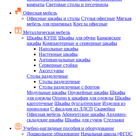
комнаты
Световые столы и песочницы
Офисная мебель
Офисные шкафы и столы
Стулья офисные
Мягкая
мебель для приемных
Кресла офисные
Металлическая мебель
Шкафы КУПЕ
Шкафы для обуви
Банковские
шкафы
Компьютерные и серверные шкафы
Напольные шкафы
Настенные шкафы
Антивандальные шкафы
Серверные стойки
Аксессуары
Столы разделочные
Столы разделочные
Столы разделочные с бортом
Модульные шкафы
Оружейные шкафы
Шкафы
для одежды
Опции к шкафам для одежды
Шкафы
картотечные
Шкафы бухгалтерские
Изделия из
проволоки
С фасадом из ЛДСП
Скамейки
Офисная мебель
Абонентские шкафы
Архивно-
складские шкафы
Шкафы для сумок
Стеллажи
Учебно-наглядные пособия и оборудование
Дошкольное образование
Начальная школа (ФГОС