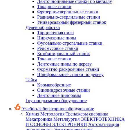
Ленточнопильные станки по металлу
Токарные станки
Фрезерно-сверлильные станки
Радиально-сверлильные станки
Универсальный фрезерный станок
Деревообработка
Торцовочная пила
Циркулярные пилы
Фуговально-строгальные станки
Рейсмусовые станки
Комбинированный станок
Токарные станки
Ленточные пилы по дереву
Форматно-раскроечные станки
Шлифовальные станки по дереву
Тайга
Кромкообрезные
Оцилиндровочные станки
Ленточные пилорамы
Грузоподъемное оборудование
Учебно-лабораторное оборудование
Химия
Метрология
Тренажеры сварщика
Мехатроника
Металлургия
ЭЛЕКТРОТЕХНИКА
И ОСНОВЫ ЭЛЕКТРОНИКИ
Автоматизация
производства
Электроэнергетика