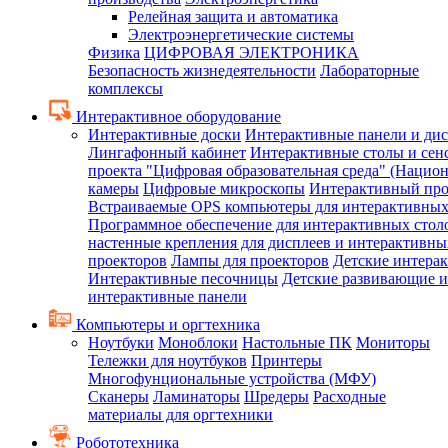
Релейная защита и автоматика
Электроэнергетические системы
Физика
ЦИФРОВАЯ ЭЛЕКТРОНИКА
Безопасность жизнедеятельности
Лабораторные
комплексы
Интерактивное оборудование
Интерактивные доски
Интерактивные панели и ди
Лингафонный кабинет
Интерактивные столы и сен
проекта "Цифровая образовательная среда" (Нацио
камеры
Цифровые микроскопы
Интерактивный про
Встраиваемые OPS компьютеры для интерактивных
Программное обеспечение для интерактивных стол
настенные крепления для дисплеев и интерактивны
проекторов
Лампы для проекторов
Детские интера
Интерактивные песочницы
Детские развивающие и
интерактивные панели
Компьютеры и оргтехника
Ноутбуки
Моноблоки
Настольные ПК
Мониторы
Тележки для ноутбуков
Принтеры
Многофунциональные устройства (МФУ)
Сканеры
Ламинаторы
Шредеры
Расходные
материалы для оргтехники
Робототехника