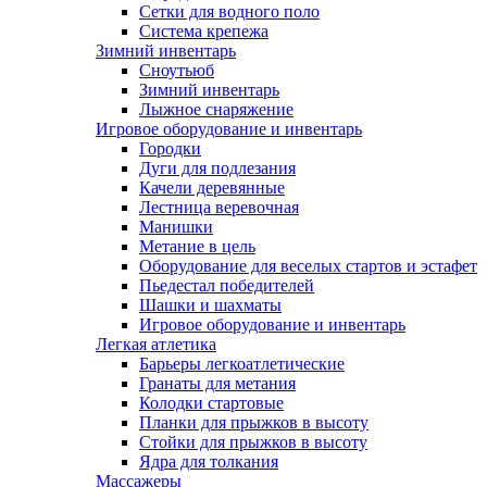
Сетки для водного поло
Система крепежа
Зимний инвентарь
Сноутьюб
Зимний инвентарь
Лыжное снаряжение
Игровое оборудование и инвентарь
Городки
Дуги для подлезания
Качели деревянные
Лестница веревочная
Манишки
Метание в цель
Оборудование для веселых стартов и эстафет
Пьедестал победителей
Шашки и шахматы
Игровое оборудование и инвентарь
Легкая атлетика
Барьеры легкоатлетические
Гранаты для метания
Колодки стартовые
Планки для прыжков в высоту
Стойки для прыжков в высоту
Ядра для толкания
Массажеры