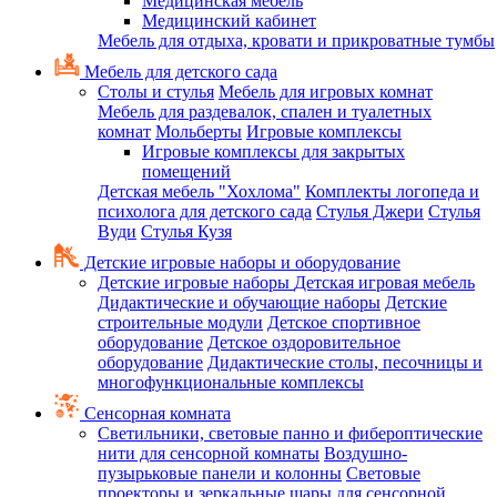
Медицинская мебель
Медицинский кабинет
Мебель для отдыха, кровати и прикроватные тумбы
Мебель для детского сада
Столы и стулья
Мебель для игровых комнат
Мебель для раздевалок, спален и туалетных
комнат
Мольберты
Игровые комплексы
Игровые комплексы для закрытых
помещений
Детская мебель "Хохлома"
Комплекты логопеда и
психолога для детского сада
Стулья Джери
Стулья
Вуди
Стулья Кузя
Детские игровые наборы и оборудование
Детские игровые наборы
Детская игровая мебель
Дидактические и обучающие наборы
Детские
строительные модули
Детское спортивное
оборудование
Детское оздоровительное
оборудование
Дидактические столы, песочницы и
многофункциональные комплексы
Сенсорная комната
Светильники, световые панно и фибероптические
нити для сенсорной комнаты
Воздушно-
пузырьковые панели и колонны
Световые
проекторы и зеркальные шары для сенсорной