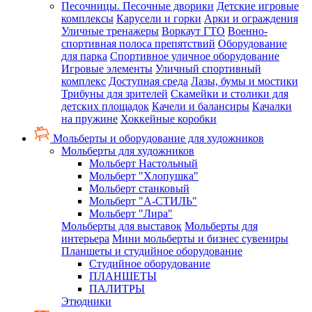
Песочницы. Песочные дворики
Детские игровые
комплексы
Карусели и горки
Арки и ограждения
Уличные тренажеры
Воркаут ГТО
Военно-
спортивная полоса препятствий
Оборудование
для парка
Спортивное уличное оборудование
Игровые элементы
Уличный спортивный
комплекс
Доступная среда
Лазы, бумы и мостики
Трибуны для зрителей
Скамейки и столики для
детских площадок
Качели и балансиры
Качалки
на пружине
Хоккейные коробки
Мольберты и оборудование для художников
Мольберты для художников
Мольберт Настольный
Мольберт "Хлопушка"
Мольберт станковый
Мольберт "А-СТИЛЬ"
Мольберт "Лира"
Мольберты для выставок
Мольберты для
интерьера
Мини мольберты и бизнес сувениры
Планшеты и студийное оборудование
Студийное оборудование
ПЛАНШЕТЫ
ПАЛИТРЫ
Этюдники