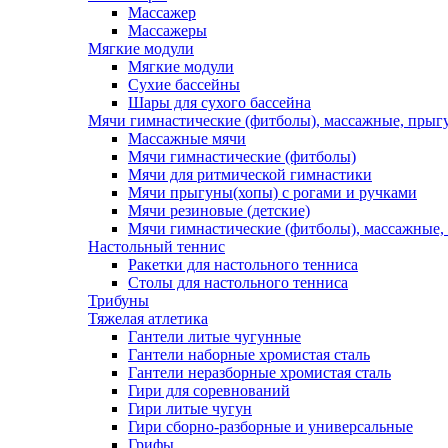
Массажер
Массажеры
Мягкие модули
Мягкие модули
Сухие бассейны
Шары для сухого бассейна
Мячи гимнастические (фитболы), массажные, прыгу
Массажные мячи
Мячи гимнастические (фитболы)
Мячи для ритмической гимнастики
Мячи прыгуны(хопы) с рогами и ручками
Мячи резиновые (детские)
Мячи гимнастические (фитболы), массажные,
Настольный теннис
Ракетки для настольного тенниса
Столы для настольного тенниса
Трибуны
Тяжелая атлетика
Гантели литые чугунные
Гантели наборные хромистая сталь
Гантели неразборные хромистая сталь
Гири для соревнований
Гири литые чугун
Гири сборно-разборные и универсальные
Грифы