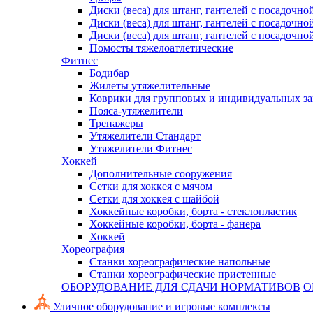
Диски (веса) для штанг, гантелей с посадочно
Диски (веса) для штанг, гантелей с посадочно
Диски (веса) для штанг, гантелей с посадочно
Помосты тяжелоатлетические
Фитнес
Бодибар
Жилеты утяжелительные
Коврики для групповых и индивидуальных з
Пояса-утяжелители
Тренажеры
Утяжелители Стандарт
Утяжелители Фитнес
Хоккей
Дополнительные сооружения
Сетки для хоккея с мячом
Сетки для хоккея с шайбой
Хоккейные коробки, борта - стеклопластик
Хоккейные коробки, борта - фанера
Хоккей
Хореография
Станки хореографические напольные
Станки хореографические пристенные
ОБОРУДОВАНИЕ ДЛЯ СДАЧИ НОРМАТИВОВ
О
Уличное оборудование и игровые комплексы