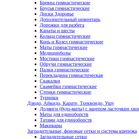
Бревна гимнастические
Брусья гимнастические
Диски Здоровье
Дополнительный инвентарь
Дорожки для разбега
Канаты и шесты
Кольца гимнастические
Конь и Козел гимнастические
Маты гимнастические
Медицинболы
Мостики гимнастические
Обручи гимнастические
Палки гимнастические
Перекладина гимнастическая
Скакалки
Скамейки гимнастические
Стенки гимнастические
Турники
Дзюдо, Айкидо, Карате, Тхеквондо, Ушу
Додянги (будо-маты) с зацепом ласточкин хво
Маты для единоборств
Татами для единоборств
Макивары
Заградительные, фоновые сетки и система крепежа
Заградительные сетки