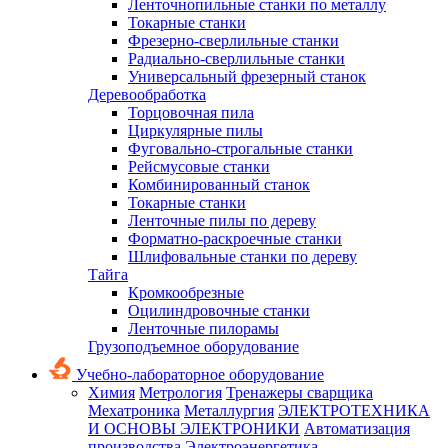
Ленточнопильные станки по металлу
Токарные станки
Фрезерно-сверлильные станки
Радиально-сверлильные станки
Универсальный фрезерный станок
Деревообработка
Торцовочная пила
Циркулярные пилы
Фуговально-строгальные станки
Рейсмусовые станки
Комбинированный станок
Токарные станки
Ленточные пилы по дереву
Форматно-раскроечные станки
Шлифовальные станки по дереву
Тайга
Кромкообрезные
Оцилиндровочные станки
Ленточные пилорамы
Грузоподъемное оборудование
Учебно-лабораторное оборудование
Химия
Метрология
Тренажеры сварщика
Мехатроника
Металлургия
ЭЛЕКТРОТЕХНИКА
И ОСНОВЫ ЭЛЕКТРОНИКИ
Автоматизация
производства
Электроэнергетика