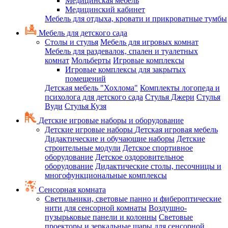
Медицинская мебель
Медицинский кабинет
Мебель для отдыха, кровати и прикроватные тумбы
Мебель для детского сада
Столы и стулья
Мебель для игровых комнат
Мебель для раздевалок, спален и туалетных
комнат
Мольберты
Игровые комплексы
Игровые комплексы для закрытых
помещений
Детская мебель "Хохлома"
Комплекты логопеда и
психолога для детского сада
Стулья Джери
Стулья
Вуди
Стулья Кузя
Детские игровые наборы и оборудование
Детские игровые наборы
Детская игровая мебель
Дидактические и обучающие наборы
Детские
строительные модули
Детское спортивное
оборудование
Детское оздоровительное
оборудование
Дидактические столы, песочницы и
многофункциональные комплексы
Сенсорная комната
Светильники, световые панно и фибероптические
нити для сенсорной комнаты
Воздушно-
пузырьковые панели и колонны
Световые
проекторы и зеркальные шары для сенсорной