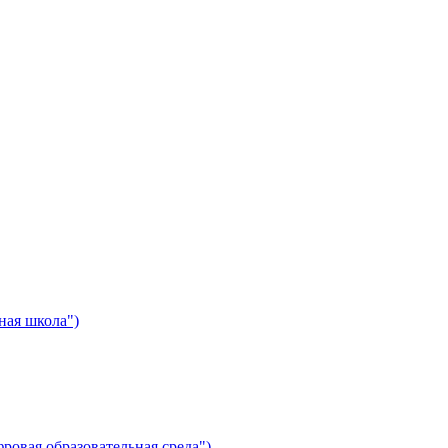
ная школа")
ровая образовательная среда")