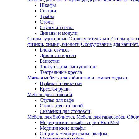
Шкафы
Секции
Тумбы
Столы
Стулья и кресла
Диваны и модули
Столы аудиторные
Столы учительские
Столы для з
физики, химии, биологи
Оборудование для кабинета
Блоки стульев
Диваны и кресла
Банкетки
Трибуны для выступлений
Театральные кресла
Мягкая мебель для кабинетов и комнат отдыха
Пуфики и банкетки
Кресла-груши
Мебель для столовой
Cтулья для кафе
Cтолы для столовой
Скамейки для столовой
Мебель для библиотек
Мебель для гардеробов
Обору
Медицинские шкафы серии RomMed
Медицинские шкафы
Опции к медицинским шкафам