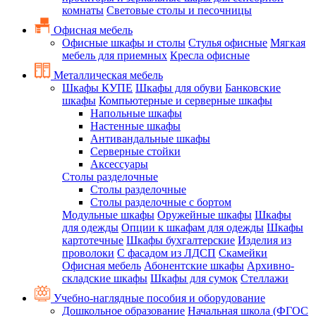
комнаты
Световые столы и песочницы
Офисная мебель
Офисные шкафы и столы
Стулья офисные
Мягкая
мебель для приемных
Кресла офисные
Металлическая мебель
Шкафы КУПЕ
Шкафы для обуви
Банковские
шкафы
Компьютерные и серверные шкафы
Напольные шкафы
Настенные шкафы
Антивандальные шкафы
Серверные стойки
Аксессуары
Столы разделочные
Столы разделочные
Столы разделочные с бортом
Модульные шкафы
Оружейные шкафы
Шкафы
для одежды
Опции к шкафам для одежды
Шкафы
картотечные
Шкафы бухгалтерские
Изделия из
проволоки
С фасадом из ЛДСП
Скамейки
Офисная мебель
Абонентские шкафы
Архивно-
складские шкафы
Шкафы для сумок
Стеллажи
Учебно-наглядные пособия и оборудование
Дошкольное образование
Начальная школа (ФГОС