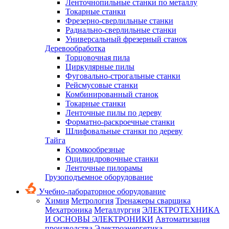
Ленточнопильные станки по металлу
Токарные станки
Фрезерно-сверлильные станки
Радиально-сверлильные станки
Универсальный фрезерный станок
Деревообработка
Торцовочная пила
Циркулярные пилы
Фуговально-строгальные станки
Рейсмусовые станки
Комбинированный станок
Токарные станки
Ленточные пилы по дереву
Форматно-раскроечные станки
Шлифовальные станки по дереву
Тайга
Кромкообрезные
Оцилиндровочные станки
Ленточные пилорамы
Грузоподъемное оборудование
Учебно-лабораторное оборудование
Химия
Метрология
Тренажеры сварщика
Мехатроника
Металлургия
ЭЛЕКТРОТЕХНИКА
И ОСНОВЫ ЭЛЕКТРОНИКИ
Автоматизация
производства
Электроэнергетика