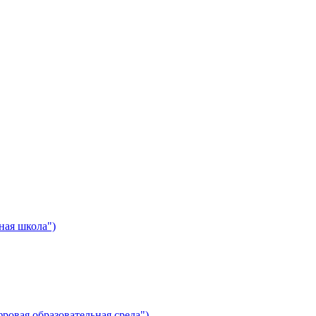
ная школа")
ровая образовательная среда")