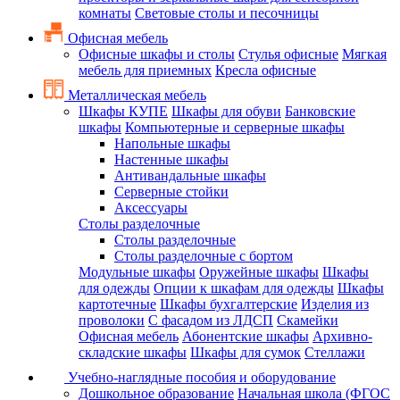
комнаты
Световые столы и песочницы
Офисная мебель
Офисные шкафы и столы
Стулья офисные
Мягкая
мебель для приемных
Кресла офисные
Металлическая мебель
Шкафы КУПЕ
Шкафы для обуви
Банковские
шкафы
Компьютерные и серверные шкафы
Напольные шкафы
Настенные шкафы
Антивандальные шкафы
Серверные стойки
Аксессуары
Столы разделочные
Столы разделочные
Столы разделочные с бортом
Модульные шкафы
Оружейные шкафы
Шкафы
для одежды
Опции к шкафам для одежды
Шкафы
картотечные
Шкафы бухгалтерские
Изделия из
проволоки
С фасадом из ЛДСП
Скамейки
Офисная мебель
Абонентские шкафы
Архивно-
складские шкафы
Шкафы для сумок
Стеллажи
Учебно-наглядные пособия и оборудование
Дошкольное образование
Начальная школа (ФГОС