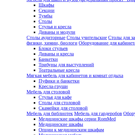
Шкафы
Секции
Тумбы
Столы
Стулья и кресла
Диваны и модули
Столы аудиторные
Столы учительские
Столы для з
физики, химии, биологи
Оборудование для кабинета
Блоки стульев
Диваны и кресла
Банкетки
Трибуны для выступлений
Театральные кресла
Мягкая мебель для кабинетов и комнат отдыха
Пуфики и банкетки
Кресла-груши
Мебель для столовой
Cтулья для кафе
Cтолы для столовой
Скамейки для столовой
Мебель для библиотек
Мебель для гардеробов
Обору
Медицинские шкафы серии RomMed
Медицинские шкафы
Опции к медицинским шкафам