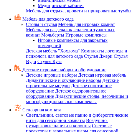
Медицинская мебель
Медицинский кабинет
Мебель для отдыха, кровати и прикроватные тумбы
Мебель для детского сада
Столы и стулья
Мебель для игровых комнат
Мебель для раздевалок, спален и туалетных
комнат
Мольберты
Игровые комплексы
Игровые комплексы для закрытых
помещений
Детская мебель "Хохлома"
Комплекты логопеда и
психолога для детского сада
Стулья Джери
Стулья
Вуди
Стулья Кузя
Детские игровые наборы и оборудование
Детские игровые наборы
Детская игровая мебель
Дидактические и обучающие наборы
Детские
строительные модули
Детское спортивное
оборудование
Детское оздоровительное
оборудование
Дидактические столы, песочницы и
многофункциональные комплексы
Сенсорная комната
Светильники, световые панно и фибероптические
нити для сенсорной комнаты
Воздушно-
пузырьковые панели и колонны
Световые
проекторы и зеркальные шары для сенсорной