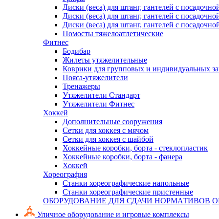
Диски (веса) для штанг, гантелей с посадочно
Диски (веса) для штанг, гантелей с посадочно
Диски (веса) для штанг, гантелей с посадочно
Помосты тяжелоатлетические
Фитнес
Бодибар
Жилеты утяжелительные
Коврики для групповых и индивидуальных з
Пояса-утяжелители
Тренажеры
Утяжелители Стандарт
Утяжелители Фитнес
Хоккей
Дополнительные сооружения
Сетки для хоккея с мячом
Сетки для хоккея с шайбой
Хоккейные коробки, борта - стеклопластик
Хоккейные коробки, борта - фанера
Хоккей
Хореография
Станки хореографические напольные
Станки хореографические пристенные
ОБОРУДОВАНИЕ ДЛЯ СДАЧИ НОРМАТИВОВ
О
Уличное оборудование и игровые комплексы