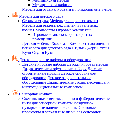
Медицинская мебель
Медицинский кабинет
Мебель для отдыха, кровати и прикроватные тумбы
Мебель для детского сада
Столы и стулья
Мебель для игровых комнат
Мебель для раздевалок, спален и туалетных
комнат
Мольберты
Игровые комплексы
Игровые комплексы для закрытых
помещений
Детская мебель "Хохлома"
Комплекты логопеда и
психолога для детского сада
Стулья Джери
Стулья
Вуди
Стулья Кузя
Детские игровые наборы и оборудование
Детские игровые наборы
Детская игровая мебель
Дидактические и обучающие наборы
Детские
строительные модули
Детское спортивное
оборудование
Детское оздоровительное
оборудование
Дидактические столы, песочницы и
многофункциональные комплексы
Сенсорная комната
Светильники, световые панно и фибероптические
нити для сенсорной комнаты
Воздушно-
пузырьковые панели и колонны
Световые
проекторы и зеркальные шары для сенсорной