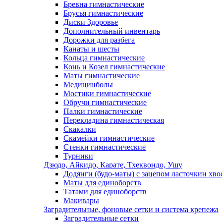
Бревна гимнастические
Брусья гимнастические
Диски Здоровье
Дополнительный инвентарь
Дорожки для разбега
Канаты и шесты
Кольца гимнастические
Конь и Козел гимнастические
Маты гимнастические
Медицинболы
Мостики гимнастические
Обручи гимнастические
Палки гимнастические
Перекладина гимнастическая
Скакалки
Скамейки гимнастические
Стенки гимнастические
Турники
Дзюдо, Айкидо, Карате, Тхеквондо, Ушу
Додянги (будо-маты) с зацепом ласточкин хво
Маты для единоборств
Татами для единоборств
Макивары
Заградительные, фоновые сетки и система крепежа
Заградительные сетки