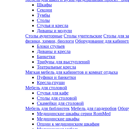
Шкафы
Секции
Тумбы
Столы
Стулья и кресла
Диваны и модули
Столы аудиторные
Столы учительские
Столы для з
физики, химии, биологи
Оборудование для кабинета
Блоки стульев
Диваны и кресла
Банкетки
Трибуны для выступлений
Театральные кресла
Мягкая мебель для кабинетов и комнат отдыха
Пуфики и банкетки
Кресла-груши
Мебель для столовой
Cтулья для кафе
Cтолы для столовой
Скамейки для столовой
Мебель для библиотек
Мебель для гардеробов
Обору
Медицинские шкафы серии RomMed
Медицинские шкафы
Опции к медицинским шкафам