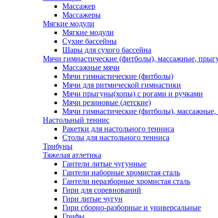
Массажер
Массажеры
Мягкие модули
Мягкие модули
Сухие бассейны
Шары для сухого бассейна
Мячи гимнастические (фитболы), массажные, прыгу
Массажные мячи
Мячи гимнастические (фитболы)
Мячи для ритмической гимнастики
Мячи прыгуны(хопы) с рогами и ручками
Мячи резиновые (детские)
Мячи гимнастические (фитболы), массажные,
Настольный теннис
Ракетки для настольного тенниса
Столы для настольного тенниса
Трибуны
Тяжелая атлетика
Гантели литые чугунные
Гантели наборные хромистая сталь
Гантели неразборные хромистая сталь
Гири для соревнований
Гири литые чугун
Гири сборно-разборные и универсальные
Грифы