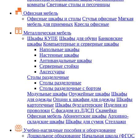
комнаты
Световые столы и песочницы
Офисная мебель
Офисные шкафы и столы
Стулья офисные
Мягкая
мебель для приемных
Кресла офисные
Металлическая мебель
Шкафы КУПЕ
Шкафы для обуви
Банковские
шкафы
Компьютерные и серверные шкафы
Напольные шкафы
Настенные шкафы
Антивандальные шкафы
Серверные стойки
Аксессуары
Столы разделочные
Столы разделочные
Столы разделочные с бортом
Модульные шкафы
Оружейные шкафы
Шкафы
для одежды
Опции к шкафам для одежды
Шкафы
картотечные
Шкафы бухгалтерские
Изделия из
проволоки
С фасадом из ЛДСП
Скамейки
Офисная мебель
Абонентские шкафы
Архивно-
складские шкафы
Шкафы для сумок
Стеллажи
Учебно-наглядные пособия и оборудование
Дошкольное образование
Начальная школа (ФГОС