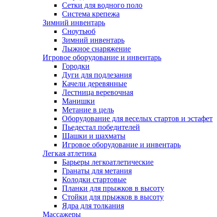
Сетки для водного поло
Система крепежа
Зимний инвентарь
Сноутьюб
Зимний инвентарь
Лыжное снаряжение
Игровое оборудование и инвентарь
Городки
Дуги для подлезания
Качели деревянные
Лестница веревочная
Манишки
Метание в цель
Оборудование для веселых стартов и эстафет
Пьедестал победителей
Шашки и шахматы
Игровое оборудование и инвентарь
Легкая атлетика
Барьеры легкоатлетические
Гранаты для метания
Колодки стартовые
Планки для прыжков в высоту
Стойки для прыжков в высоту
Ядра для толкания
Массажеры