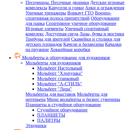
Песочницы. Песочные дворики
Детские игровые
комплексы
Карусели и горки
Арки и ограждения
Уличные тренажеры
Воркаут ГТО
Военно-
спортивная полоса препятствий
Оборудование
для парка
Спортивное уличное оборудование
Игровые элементы
Уличный спортивный
комплекс
Доступная среда
Лазы, бумы и мостики
Трибуны для зрителей
Скамейки и столики для
детских площадок
Качели и балансиры
Качалки
на пружине
Хоккейные коробки
Мольберты и оборудование для художников
Мольберты для художников
Мольберт Настольный
Мольберт "Хлопушка"
Мольберт станковый
Мольберт "А-СТИЛЬ"
Мольберт "Лира"
Мольберты для выставок
Мольберты для
интерьера
Мини мольберты и бизнес сувениры
Планшеты и студийное оборудование
Студийное оборудование
ПЛАНШЕТЫ
ПАЛИТРЫ
Этюдники