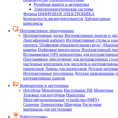
Релейная защита и автоматика
Электроэнергетические системы
Физика
ЦИФРОВАЯ ЭЛЕКТРОНИКА
Безопасность жизнедеятельности
Лабораторные
комплексы
Интерактивное оборудование
Интерактивные доски
Интерактивные панели и ди
Лингафонный кабинет
Интерактивные столы и сен
проекта "Цифровая образовательная среда" (Нацио
камеры
Цифровые микроскопы
Интерактивный про
Встраиваемые OPS компьютеры для интерактивных
Программное обеспечение для интерактивных стол
настенные крепления для дисплеев и интерактивны
проекторов
Лампы для проекторов
Детские интера
Интерактивные песочницы
Детские развивающие и
интерактивные панели
Компьютеры и оргтехника
Ноутбуки
Моноблоки
Настольные ПК
Мониторы
Тележки для ноутбуков
Принтеры
Многофунциональные устройства (МФУ)
Сканеры
Ламинаторы
Шредеры
Расходные
материалы для оргтехники
Робототехника