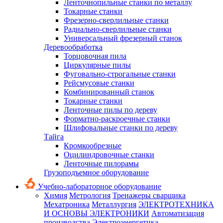
Ленточнопильные станки по металлу
Токарные станки
Фрезерно-сверлильные станки
Радиально-сверлильные станки
Универсальный фрезерный станок
Деревообработка
Торцовочная пила
Циркулярные пилы
Фуговально-строгальные станки
Рейсмусовые станки
Комбинированный станок
Токарные станки
Ленточные пилы по дереву
Форматно-раскроечные станки
Шлифовальные станки по дереву
Тайга
Кромкообрезные
Оцилиндровочные станки
Ленточные пилорамы
Грузоподъемное оборудование
Учебно-лабораторное оборудование
Химия
Метрология
Тренажеры сварщика
Мехатроника
Металлургия
ЭЛЕКТРОТЕХНИКА
И ОСНОВЫ ЭЛЕКТРОНИКИ
Автоматизация
производства
Электроэнергетика