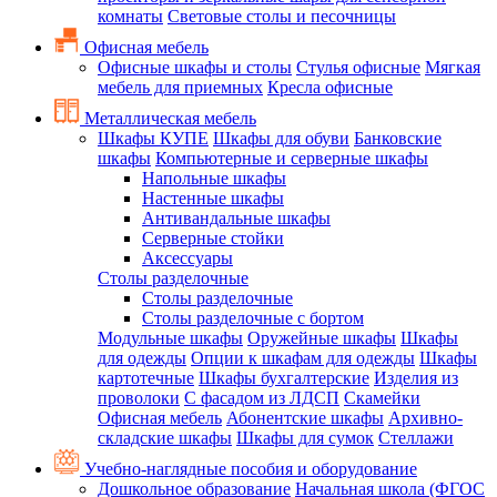
комнаты
Световые столы и песочницы
Офисная мебель
Офисные шкафы и столы
Стулья офисные
Мягкая
мебель для приемных
Кресла офисные
Металлическая мебель
Шкафы КУПЕ
Шкафы для обуви
Банковские
шкафы
Компьютерные и серверные шкафы
Напольные шкафы
Настенные шкафы
Антивандальные шкафы
Серверные стойки
Аксессуары
Столы разделочные
Столы разделочные
Столы разделочные с бортом
Модульные шкафы
Оружейные шкафы
Шкафы
для одежды
Опции к шкафам для одежды
Шкафы
картотечные
Шкафы бухгалтерские
Изделия из
проволоки
С фасадом из ЛДСП
Скамейки
Офисная мебель
Абонентские шкафы
Архивно-
складские шкафы
Шкафы для сумок
Стеллажи
Учебно-наглядные пособия и оборудование
Дошкольное образование
Начальная школа (ФГОС