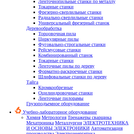
Ленточнопильные станки по металлу
Токарные станки
Фрезерно-сверлильные станки
Радиально-сверлильные станки
Универсальный фрезерный станок
Деревообработка
Торцовочная пила
Циркулярные пилы
Фуговально-строгальные станки
Рейсмусовые станки
Комбинированный станок
Токарные станки
Ленточные пилы по дереву
Форматно-раскроечные станки
Шлифовальные станки по дереву
Тайга
Кромкообрезные
Оцилиндровочные станки
Ленточные пилорамы
Грузоподъемное оборудование
Учебно-лабораторное оборудование
Химия
Метрология
Тренажеры сварщика
Мехатроника
Металлургия
ЭЛЕКТРОТЕХНИКА
И ОСНОВЫ ЭЛЕКТРОНИКИ
Автоматизация
производства
Электроэнергетика