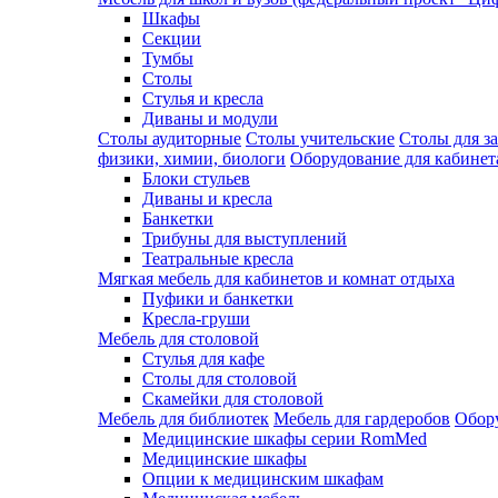
Шкафы
Секции
Тумбы
Столы
Стулья и кресла
Диваны и модули
Столы аудиторные
Столы учительские
Столы для з
физики, химии, биологи
Оборудование для кабинета
Блоки стульев
Диваны и кресла
Банкетки
Трибуны для выступлений
Театральные кресла
Мягкая мебель для кабинетов и комнат отдыха
Пуфики и банкетки
Кресла-груши
Мебель для столовой
Cтулья для кафе
Cтолы для столовой
Скамейки для столовой
Мебель для библиотек
Мебель для гардеробов
Обору
Медицинские шкафы серии RomMed
Медицинские шкафы
Опции к медицинским шкафам