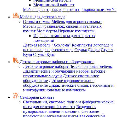
Медицинская мебель
Медицинский кабинет
Мебель для отдыха, кровати и прикроватные тумбы
Мебель для детского сада
Столы и стулья
Мебель для игровых комнат
Мебель для раздевалок, спален и туалетных
комнат
Мольберты
Игровые комплексы
Игровые комплексы для закрытых
помещений
Детская мебель "Хохлома"
Комплекты логопеда и
психолога для детского сада
Стулья Джери
Стулья
Вуди
Стулья Кузя
Детские игровые наборы и оборудование
Детские игровые наборы
Детская игровая мебель
Дидактические и обучающие наборы
Детские
строительные модули
Детское спортивное
оборудование
Детское оздоровительное
оборудование
Дидактические столы, песочницы и
многофункциональные комплексы
Сенсорная комната
Светильники, световые панно и фибероптические
нити для сенсорной комнаты
Воздушно-
пузырьковые панели и колонны
Световые
проекторы и зеркальные шары для сенсорной