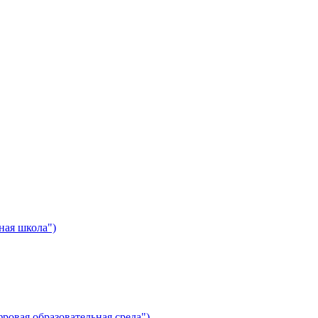
ная школа")
ровая образовательная среда")