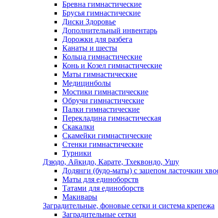
Бревна гимнастические
Брусья гимнастические
Диски Здоровье
Дополнительный инвентарь
Дорожки для разбега
Канаты и шесты
Кольца гимнастические
Конь и Козел гимнастические
Маты гимнастические
Медицинболы
Мостики гимнастические
Обручи гимнастические
Палки гимнастические
Перекладина гимнастическая
Скакалки
Скамейки гимнастические
Стенки гимнастические
Турники
Дзюдо, Айкидо, Карате, Тхеквондо, Ушу
Додянги (будо-маты) с зацепом ласточкин хво
Маты для единоборств
Татами для единоборств
Макивары
Заградительные, фоновые сетки и система крепежа
Заградительные сетки