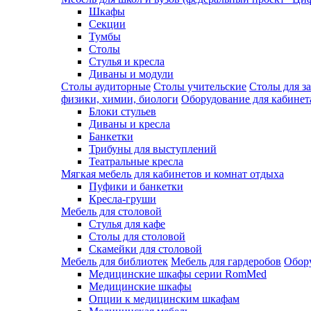
Шкафы
Секции
Тумбы
Столы
Стулья и кресла
Диваны и модули
Столы аудиторные
Столы учительские
Столы для з
физики, химии, биологи
Оборудование для кабинета
Блоки стульев
Диваны и кресла
Банкетки
Трибуны для выступлений
Театральные кресла
Мягкая мебель для кабинетов и комнат отдыха
Пуфики и банкетки
Кресла-груши
Мебель для столовой
Cтулья для кафе
Cтолы для столовой
Скамейки для столовой
Мебель для библиотек
Мебель для гардеробов
Обору
Медицинские шкафы серии RomMed
Медицинские шкафы
Опции к медицинским шкафам