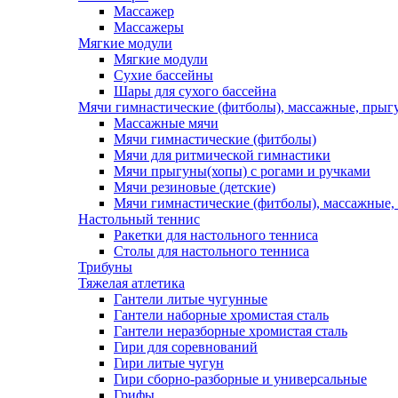
Массажер
Массажеры
Мягкие модули
Мягкие модули
Сухие бассейны
Шары для сухого бассейна
Мячи гимнастические (фитболы), массажные, прыгу
Массажные мячи
Мячи гимнастические (фитболы)
Мячи для ритмической гимнастики
Мячи прыгуны(хопы) с рогами и ручками
Мячи резиновые (детские)
Мячи гимнастические (фитболы), массажные,
Настольный теннис
Ракетки для настольного тенниса
Столы для настольного тенниса
Трибуны
Тяжелая атлетика
Гантели литые чугунные
Гантели наборные хромистая сталь
Гантели неразборные хромистая сталь
Гири для соревнований
Гири литые чугун
Гири сборно-разборные и универсальные
Грифы