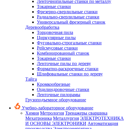
Ленточнопильные станки по металлу
Токарные станки
Фрезерно-сверлильные станки
Радиально-сверлильные станки
Универсальный фрезерный станок
Деревообработка
Торцовочная пила
Циркулярные пилы
Фуговально-строгальные станки
Рейсмусовые станки
Комбинированный станок
Токарные станки
Ленточные пилы по дереву
Форматно-раскроечные станки
Шлифовальные станки по дереву
Тайга
Кромкообрезные
Оцилиндровочные станки
Ленточные пилорамы
Грузоподъемное оборудование
Учебно-лабораторное оборудование
Химия
Метрология
Тренажеры сварщика
Мехатроника
Металлургия
ЭЛЕКТРОТЕХНИКА
И ОСНОВЫ ЭЛЕКТРОНИКИ
Автоматизация
производства
Электроэнергетика