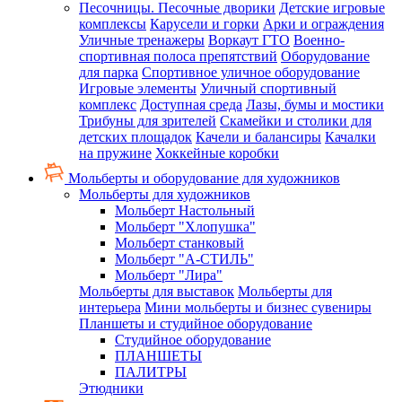
Песочницы. Песочные дворики
Детские игровые
комплексы
Карусели и горки
Арки и ограждения
Уличные тренажеры
Воркаут ГТО
Военно-
спортивная полоса препятствий
Оборудование
для парка
Спортивное уличное оборудование
Игровые элементы
Уличный спортивный
комплекс
Доступная среда
Лазы, бумы и мостики
Трибуны для зрителей
Скамейки и столики для
детских площадок
Качели и балансиры
Качалки
на пружине
Хоккейные коробки
Мольберты и оборудование для художников
Мольберты для художников
Мольберт Настольный
Мольберт "Хлопушка"
Мольберт станковый
Мольберт "А-СТИЛЬ"
Мольберт "Лира"
Мольберты для выставок
Мольберты для
интерьера
Мини мольберты и бизнес сувениры
Планшеты и студийное оборудование
Студийное оборудование
ПЛАНШЕТЫ
ПАЛИТРЫ
Этюдники