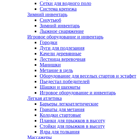
Сетки для водного поло
Система крепежа
Зимний инвентарь
Сноутьюб
Зимний инвентарь
Лыжное снаряжение
Игровое оборудование и инвентарь
Городки
Дуги для подлезания
Качели деревянные
Лестница веревочная
Манишки
Метание в цель
Оборудование для веселых стартов и эстафет
Пьедестал победителей
Шашки и шахматы
Игровое оборудование и инвентарь
Легкая атлетика
Барьеры легкоатлетические
Гранаты для метания
Колодки стартовые
Планки для прыжков в высоту
Стойки для прыжков в высоту
Ядра для толкания
Массажеры