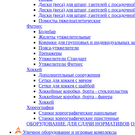
Диски (веса) для штанг, гантелей с посадочно
Диски (веса) для штанг, гантелей с посадочно
Диски (веса) для штанг, гантелей с посадочно
Помосты тяжелоатлетические
Фитнес
Бодибар
Жилеты утяжелительные
Коврики для групповых и индивидуальных з
Пояса-утяжелители
Тренажеры
Утяжелители Стандарт
Утяжелители Фитнес
Хоккей
Дополнительные сооружения
Сетки для хоккея с мячом
Сетки для хоккея с шайбой
Хоккейные коробки, борта - стеклопластик
Хоккейные коробки, борта - фанера
Хоккей
Хореография
Станки хореографические напольные
Станки хореографические пристенные
ОБОРУДОВАНИЕ ДЛЯ СДАЧИ НОРМАТИВОВ
О
Уличное оборудование и игровые комплексы