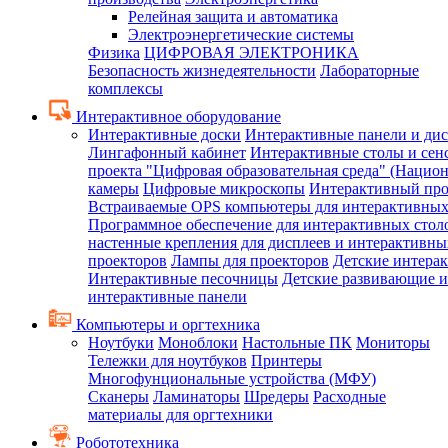
Релейная защита и автоматика
Электроэнергетические системы
Физика
ЦИФРОВАЯ ЭЛЕКТРОНИКА
Безопасность жизнедеятельности
Лабораторные
комплексы
Интерактивное оборудование
Интерактивные доски
Интерактивные панели и ди
Лингафонный кабинет
Интерактивные столы и сен
проекта "Цифровая образовательная среда" (Нацио
камеры
Цифровые микроскопы
Интерактивный про
Встраиваемые OPS компьютеры для интерактивных
Программное обеспечение для интерактивных стол
настенные крепления для дисплеев и интерактивны
проекторов
Лампы для проекторов
Детские интера
Интерактивные песочницы
Детские развивающие и
интерактивные панели
Компьютеры и оргтехника
Ноутбуки
Моноблоки
Настольные ПК
Мониторы
Тележки для ноутбуков
Принтеры
Многофунциональные устройства (МФУ)
Сканеры
Ламинаторы
Шредеры
Расходные
материалы для оргтехники
Робототехника