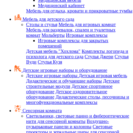
Медицинская мебель
Медицинский кабинет
Мебель для отдыха, кровати и прикроватные тумбы
Мебель для детского сада
Столы и стулья
Мебель для игровых комнат
Мебель для раздевалок, спален и туалетных
комнат
Мольберты
Игровые комплексы
Игровые комплексы для закрытых
помещений
Детская мебель "Хохлома"
Комплекты логопеда и
психолога для детского сада
Стулья Джери
Стулья
Вуди
Стулья Кузя
Детские игровые наборы и оборудование
Детские игровые наборы
Детская игровая мебель
Дидактические и обучающие наборы
Детские
строительные модули
Детское спортивное
оборудование
Детское оздоровительное
оборудование
Дидактические столы, песочницы и
многофункциональные комплексы
Сенсорная комната
Светильники, световые панно и фибероптические
нити для сенсорной комнаты
Воздушно-
пузырьковые панели и колонны
Световые
проекторы и зеркальные шары для сенсорной