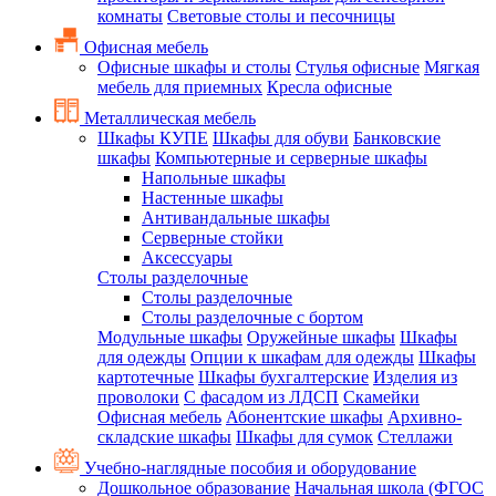
комнаты
Световые столы и песочницы
Офисная мебель
Офисные шкафы и столы
Стулья офисные
Мягкая
мебель для приемных
Кресла офисные
Металлическая мебель
Шкафы КУПЕ
Шкафы для обуви
Банковские
шкафы
Компьютерные и серверные шкафы
Напольные шкафы
Настенные шкафы
Антивандальные шкафы
Серверные стойки
Аксессуары
Столы разделочные
Столы разделочные
Столы разделочные с бортом
Модульные шкафы
Оружейные шкафы
Шкафы
для одежды
Опции к шкафам для одежды
Шкафы
картотечные
Шкафы бухгалтерские
Изделия из
проволоки
С фасадом из ЛДСП
Скамейки
Офисная мебель
Абонентские шкафы
Архивно-
складские шкафы
Шкафы для сумок
Стеллажи
Учебно-наглядные пособия и оборудование
Дошкольное образование
Начальная школа (ФГОС