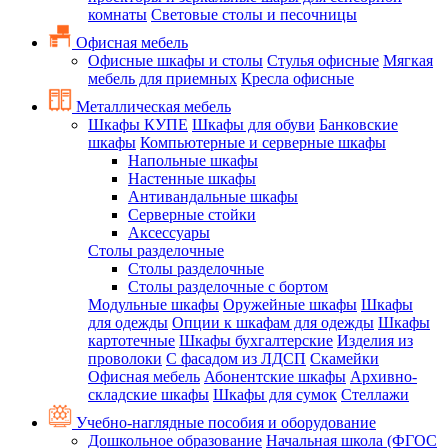
комнаты
Световые столы и песочницы
Офисная мебель
Офисные шкафы и столы
Стулья офисные
Мягкая
мебель для приемных
Кресла офисные
Металлическая мебель
Шкафы КУПЕ
Шкафы для обуви
Банковские
шкафы
Компьютерные и серверные шкафы
Напольные шкафы
Настенные шкафы
Антивандальные шкафы
Серверные стойки
Аксессуары
Столы разделочные
Столы разделочные
Столы разделочные с бортом
Модульные шкафы
Оружейные шкафы
Шкафы
для одежды
Опции к шкафам для одежды
Шкафы
картотечные
Шкафы бухгалтерские
Изделия из
проволоки
С фасадом из ЛДСП
Скамейки
Офисная мебель
Абонентские шкафы
Архивно-
складские шкафы
Шкафы для сумок
Стеллажи
Учебно-наглядные пособия и оборудование
Дошкольное образование
Начальная школа (ФГОС