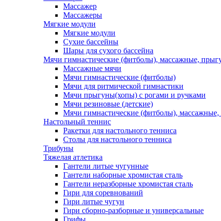
Массажер
Массажеры
Мягкие модули
Мягкие модули
Сухие бассейны
Шары для сухого бассейна
Мячи гимнастические (фитболы), массажные, прыгу
Массажные мячи
Мячи гимнастические (фитболы)
Мячи для ритмической гимнастики
Мячи прыгуны(хопы) с рогами и ручками
Мячи резиновые (детские)
Мячи гимнастические (фитболы), массажные,
Настольный теннис
Ракетки для настольного тенниса
Столы для настольного тенниса
Трибуны
Тяжелая атлетика
Гантели литые чугунные
Гантели наборные хромистая сталь
Гантели неразборные хромистая сталь
Гири для соревнований
Гири литые чугун
Гири сборно-разборные и универсальные
Грифы