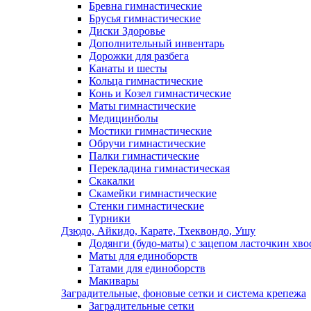
Бревна гимнастические
Брусья гимнастические
Диски Здоровье
Дополнительный инвентарь
Дорожки для разбега
Канаты и шесты
Кольца гимнастические
Конь и Козел гимнастические
Маты гимнастические
Медицинболы
Мостики гимнастические
Обручи гимнастические
Палки гимнастические
Перекладина гимнастическая
Скакалки
Скамейки гимнастические
Стенки гимнастические
Турники
Дзюдо, Айкидо, Карате, Тхеквондо, Ушу
Додянги (будо-маты) с зацепом ласточкин хво
Маты для единоборств
Татами для единоборств
Макивары
Заградительные, фоновые сетки и система крепежа
Заградительные сетки