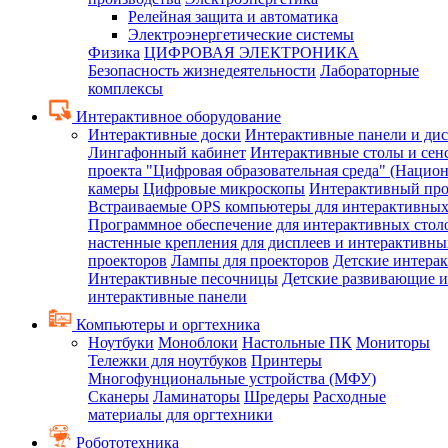
Релейная защита и автоматика
Электроэнергетические системы
Физика
ЦИФРОВАЯ ЭЛЕКТРОНИКА
Безопасность жизнедеятельности
Лабораторные
комплексы
Интерактивное оборудование
Интерактивные доски
Интерактивные панели и ди
Лингафонный кабинет
Интерактивные столы и сен
проекта "Цифровая образовательная среда" (Нацио
камеры
Цифровые микроскопы
Интерактивный про
Встраиваемые OPS компьютеры для интерактивных
Программное обеспечение для интерактивных стол
настенные крепления для дисплеев и интерактивны
проекторов
Лампы для проекторов
Детские интера
Интерактивные песочницы
Детские развивающие и
интерактивные панели
Компьютеры и оргтехника
Ноутбуки
Моноблоки
Настольные ПК
Мониторы
Тележки для ноутбуков
Принтеры
Многофунциональные устройства (МФУ)
Сканеры
Ламинаторы
Шредеры
Расходные
материалы для оргтехники
Робототехника