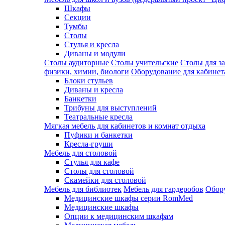
Шкафы
Секции
Тумбы
Столы
Стулья и кресла
Диваны и модули
Столы аудиторные
Столы учительские
Столы для з
физики, химии, биологи
Оборудование для кабинета
Блоки стульев
Диваны и кресла
Банкетки
Трибуны для выступлений
Театральные кресла
Мягкая мебель для кабинетов и комнат отдыха
Пуфики и банкетки
Кресла-груши
Мебель для столовой
Cтулья для кафе
Cтолы для столовой
Скамейки для столовой
Мебель для библиотек
Мебель для гардеробов
Обору
Медицинские шкафы серии RomMed
Медицинские шкафы
Опции к медицинским шкафам