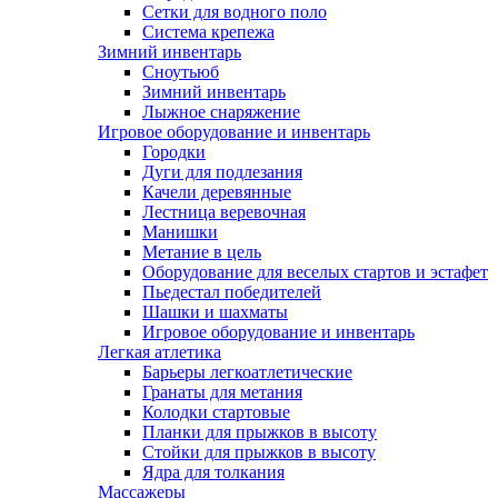
Сетки для водного поло
Система крепежа
Зимний инвентарь
Сноутьюб
Зимний инвентарь
Лыжное снаряжение
Игровое оборудование и инвентарь
Городки
Дуги для подлезания
Качели деревянные
Лестница веревочная
Манишки
Метание в цель
Оборудование для веселых стартов и эстафет
Пьедестал победителей
Шашки и шахматы
Игровое оборудование и инвентарь
Легкая атлетика
Барьеры легкоатлетические
Гранаты для метания
Колодки стартовые
Планки для прыжков в высоту
Стойки для прыжков в высоту
Ядра для толкания
Массажеры