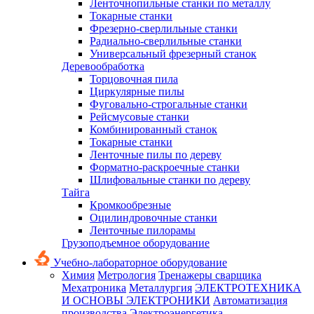
Ленточнопильные станки по металлу
Токарные станки
Фрезерно-сверлильные станки
Радиально-сверлильные станки
Универсальный фрезерный станок
Деревообработка
Торцовочная пила
Циркулярные пилы
Фуговально-строгальные станки
Рейсмусовые станки
Комбинированный станок
Токарные станки
Ленточные пилы по дереву
Форматно-раскроечные станки
Шлифовальные станки по дереву
Тайга
Кромкообрезные
Оцилиндровочные станки
Ленточные пилорамы
Грузоподъемное оборудование
Учебно-лабораторное оборудование
Химия
Метрология
Тренажеры сварщика
Мехатроника
Металлургия
ЭЛЕКТРОТЕХНИКА
И ОСНОВЫ ЭЛЕКТРОНИКИ
Автоматизация
производства
Электроэнергетика