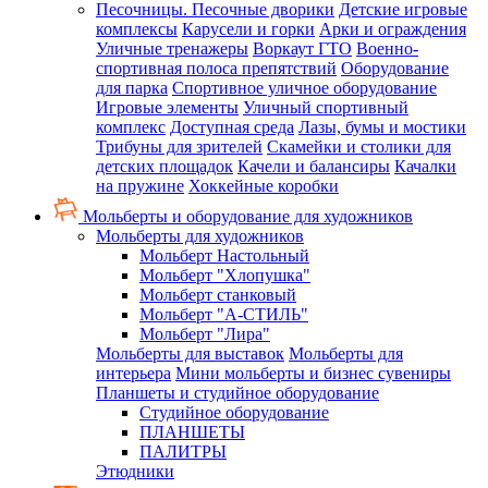
Песочницы. Песочные дворики
Детские игровые
комплексы
Карусели и горки
Арки и ограждения
Уличные тренажеры
Воркаут ГТО
Военно-
спортивная полоса препятствий
Оборудование
для парка
Спортивное уличное оборудование
Игровые элементы
Уличный спортивный
комплекс
Доступная среда
Лазы, бумы и мостики
Трибуны для зрителей
Скамейки и столики для
детских площадок
Качели и балансиры
Качалки
на пружине
Хоккейные коробки
Мольберты и оборудование для художников
Мольберты для художников
Мольберт Настольный
Мольберт "Хлопушка"
Мольберт станковый
Мольберт "А-СТИЛЬ"
Мольберт "Лира"
Мольберты для выставок
Мольберты для
интерьера
Мини мольберты и бизнес сувениры
Планшеты и студийное оборудование
Студийное оборудование
ПЛАНШЕТЫ
ПАЛИТРЫ
Этюдники