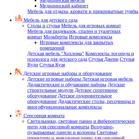
Медицинская мебель
Медицинский кабинет
Мебель для отдыха, кровати и прикроватные тумбы
Мебель для детского сада
Столы и стулья
Мебель для игровых комнат
Мебель для раздевалок, спален и туалетных
комнат
Мольберты
Игровые комплексы
Игровые комплексы для закрытых
помещений
Детская мебель "Хохлома"
Комплекты логопеда и
психолога для детского сада
Стулья Джери
Стулья
Вуди
Стулья Кузя
Детские игровые наборы и оборудование
Детские игровые наборы
Детская игровая мебель
Дидактические и обучающие наборы
Детские
строительные модули
Детское спортивное
оборудование
Детское оздоровительное
оборудование
Дидактические столы, песочницы и
многофункциональные комплексы
Сенсорная комната
Светильники, световые панно и фибероптические
нити для сенсорной комнаты
Воздушно-
пузырьковые панели и колонны
Световые
проекторы и зеркальные шары для сенсорной