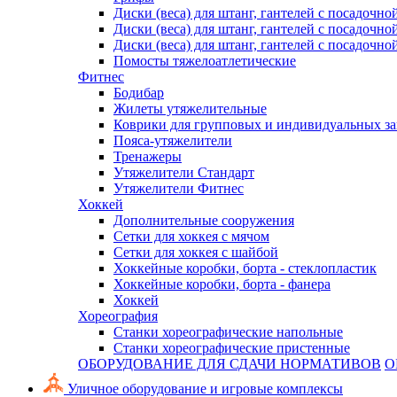
Диски (веса) для штанг, гантелей с посадочно
Диски (веса) для штанг, гантелей с посадочно
Диски (веса) для штанг, гантелей с посадочно
Помосты тяжелоатлетические
Фитнес
Бодибар
Жилеты утяжелительные
Коврики для групповых и индивидуальных з
Пояса-утяжелители
Тренажеры
Утяжелители Стандарт
Утяжелители Фитнес
Хоккей
Дополнительные сооружения
Сетки для хоккея с мячом
Сетки для хоккея с шайбой
Хоккейные коробки, борта - стеклопластик
Хоккейные коробки, борта - фанера
Хоккей
Хореография
Станки хореографические напольные
Станки хореографические пристенные
ОБОРУДОВАНИЕ ДЛЯ СДАЧИ НОРМАТИВОВ
О
Уличное оборудование и игровые комплексы