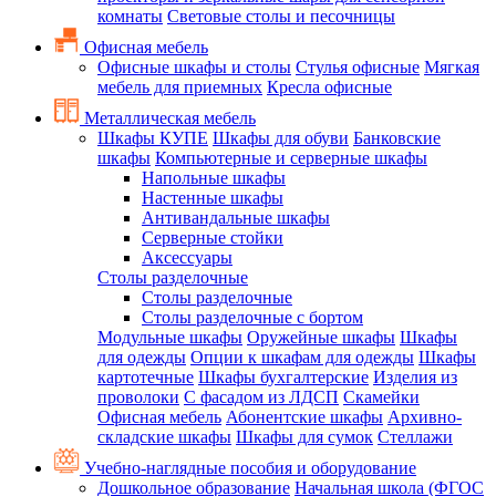
комнаты
Световые столы и песочницы
Офисная мебель
Офисные шкафы и столы
Стулья офисные
Мягкая
мебель для приемных
Кресла офисные
Металлическая мебель
Шкафы КУПЕ
Шкафы для обуви
Банковские
шкафы
Компьютерные и серверные шкафы
Напольные шкафы
Настенные шкафы
Антивандальные шкафы
Серверные стойки
Аксессуары
Столы разделочные
Столы разделочные
Столы разделочные с бортом
Модульные шкафы
Оружейные шкафы
Шкафы
для одежды
Опции к шкафам для одежды
Шкафы
картотечные
Шкафы бухгалтерские
Изделия из
проволоки
С фасадом из ЛДСП
Скамейки
Офисная мебель
Абонентские шкафы
Архивно-
складские шкафы
Шкафы для сумок
Стеллажи
Учебно-наглядные пособия и оборудование
Дошкольное образование
Начальная школа (ФГОС