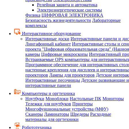
Релейная защита и автоматика
Электроэнергетические системы
Физика
ЦИФРОВАЯ ЭЛЕКТРОНИКА
Безопасность жизнедеятельности
Лабораторные
комплексы
Интерактивное оборудование
Интерактивные доски
Интерактивные панели и ди
Лингафонный кабинет
Интерактивные столы и сен
проекта "Цифровая образовательная среда" (Нацио
камеры
Цифровые микроскопы
Интерактивный про
Встраиваемые OPS компьютеры для интерактивных
Программное обеспечение для интерактивных стол
настенные крепления для дисплеев и интерактивны
проекторов
Лампы для проекторов
Детские интера
Интерактивные песочницы
Детские развивающие и
интерактивные панели
Компьютеры и оргтехника
Ноутбуки
Моноблоки
Настольные ПК
Мониторы
Тележки для ноутбуков
Принтеры
Многофунциональные устройства (МФУ)
Сканеры
Ламинаторы
Шредеры
Расходные
материалы для оргтехники
Робототехника