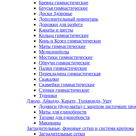
Бревна гимнастические
Брусья гимнастические
Диски Здоровье
Дополнительный инвентарь
Дорожки для разбега
Канаты и шесты
Кольца гимнастические
Конь и Козел гимнастические
Маты гимнастические
Медицинболы
Мостики гимнастические
Обручи гимнастические
Палки гимнастические
Перекладина гимнастическая
Скакалки
Скамейки гимнастические
Стенки гимнастические
Турники
Дзюдо, Айкидо, Карате, Тхеквондо, Ушу
Додянги (будо-маты) с зацепом ласточкин хво
Маты для единоборств
Татами для единоборств
Макивары
Заградительные, фоновые сетки и система крепежа
Заградительные сетки