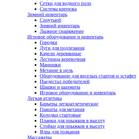
Сетки для водного поло
Система крепежа
Зимний инвентарь
Сноутьюб
Зимний инвентарь
Лыжное снаряжение
Игровое оборудование и инвентарь
Городки
Дуги для подлезания
Качели деревянные
Лестница веревочная
Манишки
Метание в цель
Оборудование для веселых стартов и эстафет
Пьедестал победителей
Шашки и шахматы
Игровое оборудование и инвентарь
Легкая атлетика
Барьеры легкоатлетические
Гранаты для метания
Колодки стартовые
Планки для прыжков в высоту
Стойки для прыжков в высоту
Ядра для толкания
Массажеры