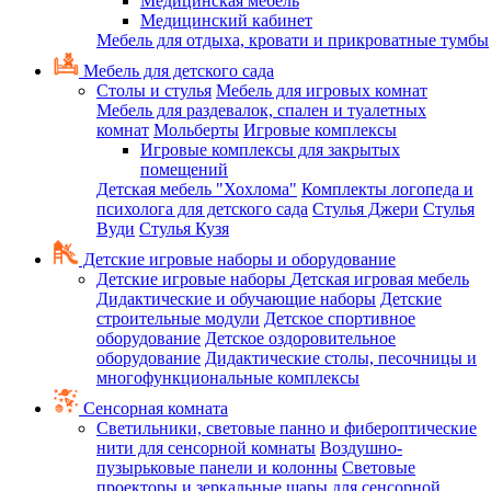
Медицинская мебель
Медицинский кабинет
Мебель для отдыха, кровати и прикроватные тумбы
Мебель для детского сада
Столы и стулья
Мебель для игровых комнат
Мебель для раздевалок, спален и туалетных
комнат
Мольберты
Игровые комплексы
Игровые комплексы для закрытых
помещений
Детская мебель "Хохлома"
Комплекты логопеда и
психолога для детского сада
Стулья Джери
Стулья
Вуди
Стулья Кузя
Детские игровые наборы и оборудование
Детские игровые наборы
Детская игровая мебель
Дидактические и обучающие наборы
Детские
строительные модули
Детское спортивное
оборудование
Детское оздоровительное
оборудование
Дидактические столы, песочницы и
многофункциональные комплексы
Сенсорная комната
Светильники, световые панно и фибероптические
нити для сенсорной комнаты
Воздушно-
пузырьковые панели и колонны
Световые
проекторы и зеркальные шары для сенсорной