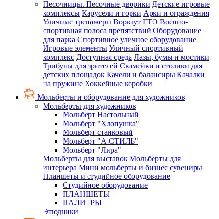
Песочницы. Песочные дворики
Детские игровые
комплексы
Карусели и горки
Арки и ограждения
Уличные тренажеры
Воркаут ГТО
Военно-
спортивная полоса препятствий
Оборудование
для парка
Спортивное уличное оборудование
Игровые элементы
Уличный спортивный
комплекс
Доступная среда
Лазы, бумы и мостики
Трибуны для зрителей
Скамейки и столики для
детских площадок
Качели и балансиры
Качалки
на пружине
Хоккейные коробки
Мольберты и оборудование для художников
Мольберты для художников
Мольберт Настольный
Мольберт "Хлопушка"
Мольберт станковый
Мольберт "А-СТИЛЬ"
Мольберт "Лира"
Мольберты для выставок
Мольберты для
интерьера
Мини мольберты и бизнес сувениры
Планшеты и студийное оборудование
Студийное оборудование
ПЛАНШЕТЫ
ПАЛИТРЫ
Этюдники