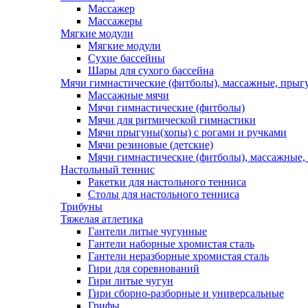
Массажер
Массажеры
Мягкие модули
Мягкие модули
Сухие бассейны
Шары для сухого бассейна
Мячи гимнастические (фитболы), массажные, прыгу
Массажные мячи
Мячи гимнастические (фитболы)
Мячи для ритмической гимнастики
Мячи прыгуны(хопы) с рогами и ручками
Мячи резиновые (детские)
Мячи гимнастические (фитболы), массажные,
Настольный теннис
Ракетки для настольного тенниса
Столы для настольного тенниса
Трибуны
Тяжелая атлетика
Гантели литые чугунные
Гантели наборные хромистая сталь
Гантели неразборные хромистая сталь
Гири для соревнований
Гири литые чугун
Гири сборно-разборные и универсальные
Грифы