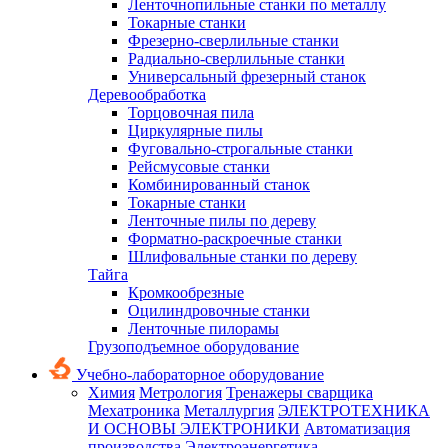
Ленточнопильные станки по металлу
Токарные станки
Фрезерно-сверлильные станки
Радиально-сверлильные станки
Универсальный фрезерный станок
Деревообработка
Торцовочная пила
Циркулярные пилы
Фуговально-строгальные станки
Рейсмусовые станки
Комбинированный станок
Токарные станки
Ленточные пилы по дереву
Форматно-раскроечные станки
Шлифовальные станки по дереву
Тайга
Кромкообрезные
Оцилиндровочные станки
Ленточные пилорамы
Грузоподъемное оборудование
Учебно-лабораторное оборудование
Химия
Метрология
Тренажеры сварщика
Мехатроника
Металлургия
ЭЛЕКТРОТЕХНИКА
И ОСНОВЫ ЭЛЕКТРОНИКИ
Автоматизация
производства
Электроэнергетика