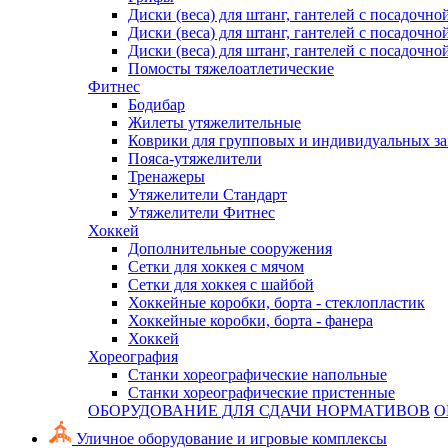
Диски (веса) для штанг, гантелей с посадочно
Диски (веса) для штанг, гантелей с посадочно
Диски (веса) для штанг, гантелей с посадочно
Помосты тяжелоатлетические
Фитнес
Бодибар
Жилеты утяжелительные
Коврики для групповых и индивидуальных з
Пояса-утяжелители
Тренажеры
Утяжелители Стандарт
Утяжелители Фитнес
Хоккей
Дополнительные сооружения
Сетки для хоккея с мячом
Сетки для хоккея с шайбой
Хоккейные коробки, борта - стеклопластик
Хоккейные коробки, борта - фанера
Хоккей
Хореография
Станки хореографические напольные
Станки хореографические пристенные
ОБОРУДОВАНИЕ ДЛЯ СДАЧИ НОРМАТИВОВ
О
Уличное оборудование и игровые комплексы