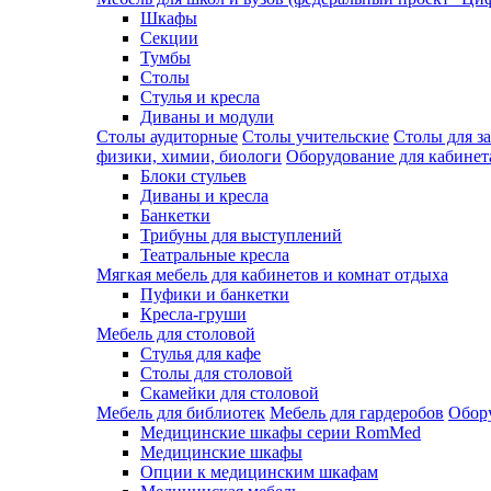
Шкафы
Секции
Тумбы
Столы
Стулья и кресла
Диваны и модули
Столы аудиторные
Столы учительские
Столы для з
физики, химии, биологи
Оборудование для кабинета
Блоки стульев
Диваны и кресла
Банкетки
Трибуны для выступлений
Театральные кресла
Мягкая мебель для кабинетов и комнат отдыха
Пуфики и банкетки
Кресла-груши
Мебель для столовой
Cтулья для кафе
Cтолы для столовой
Скамейки для столовой
Мебель для библиотек
Мебель для гардеробов
Обору
Медицинские шкафы серии RomMed
Медицинские шкафы
Опции к медицинским шкафам