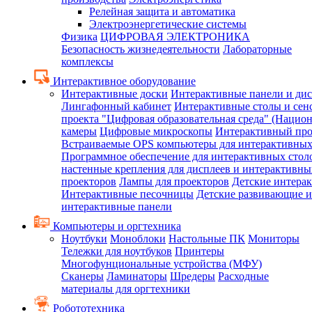
Релейная защита и автоматика
Электроэнергетические системы
Физика
ЦИФРОВАЯ ЭЛЕКТРОНИКА
Безопасность жизнедеятельности
Лабораторные
комплексы
Интерактивное оборудование
Интерактивные доски
Интерактивные панели и ди
Лингафонный кабинет
Интерактивные столы и сен
проекта "Цифровая образовательная среда" (Нацио
камеры
Цифровые микроскопы
Интерактивный про
Встраиваемые OPS компьютеры для интерактивных
Программное обеспечение для интерактивных стол
настенные крепления для дисплеев и интерактивны
проекторов
Лампы для проекторов
Детские интера
Интерактивные песочницы
Детские развивающие и
интерактивные панели
Компьютеры и оргтехника
Ноутбуки
Моноблоки
Настольные ПК
Мониторы
Тележки для ноутбуков
Принтеры
Многофунциональные устройства (МФУ)
Сканеры
Ламинаторы
Шредеры
Расходные
материалы для оргтехники
Робототехника