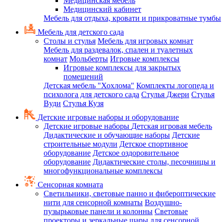
Медицинская мебель
Медицинский кабинет
Мебель для отдыха, кровати и прикроватные тумбы
Мебель для детского сада
Столы и стулья
Мебель для игровых комнат
Мебель для раздевалок, спален и туалетных
комнат
Мольберты
Игровые комплексы
Игровые комплексы для закрытых
помещений
Детская мебель "Хохлома"
Комплекты логопеда и
психолога для детского сада
Стулья Джери
Стулья
Вуди
Стулья Кузя
Детские игровые наборы и оборудование
Детские игровые наборы
Детская игровая мебель
Дидактические и обучающие наборы
Детские
строительные модули
Детское спортивное
оборудование
Детское оздоровительное
оборудование
Дидактические столы, песочницы и
многофункциональные комплексы
Сенсорная комната
Светильники, световые панно и фибероптические
нити для сенсорной комнаты
Воздушно-
пузырьковые панели и колонны
Световые
проекторы и зеркальные шары для сенсорной