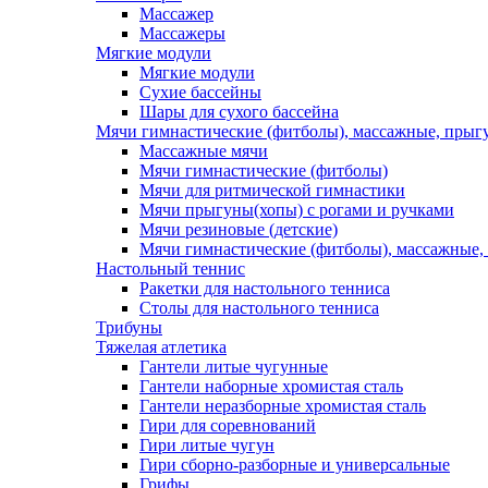
Массажер
Массажеры
Мягкие модули
Мягкие модули
Сухие бассейны
Шары для сухого бассейна
Мячи гимнастические (фитболы), массажные, прыгу
Массажные мячи
Мячи гимнастические (фитболы)
Мячи для ритмической гимнастики
Мячи прыгуны(хопы) с рогами и ручками
Мячи резиновые (детские)
Мячи гимнастические (фитболы), массажные,
Настольный теннис
Ракетки для настольного тенниса
Столы для настольного тенниса
Трибуны
Тяжелая атлетика
Гантели литые чугунные
Гантели наборные хромистая сталь
Гантели неразборные хромистая сталь
Гири для соревнований
Гири литые чугун
Гири сборно-разборные и универсальные
Грифы