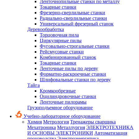
Ленточнопильные станки по металлу
Токарные станки
Фрезерно-сверлильные станки
Радиально-сверлильные станки
Универсальный фрезерный станок
Деревообработка
Торцовочная пила
Циркулярные пилы
Фуговально-строгальные станки
Рейсмусовые станки
Комбинированный станок
Токарные станки
Ленточные пилы по дереву
Форматно-раскроечные станки
Шлифовальные станки по дереву
Тайга
Кромкообрезные
Оцилиндровочные станки
Ленточные пилорамы
Грузоподъемное оборудование
Учебно-лабораторное оборудование
Химия
Метрология
Тренажеры сварщика
Мехатроника
Металлургия
ЭЛЕКТРОТЕХНИКА
И ОСНОВЫ ЭЛЕКТРОНИКИ
Автоматизация
производства
Электроэнергетика