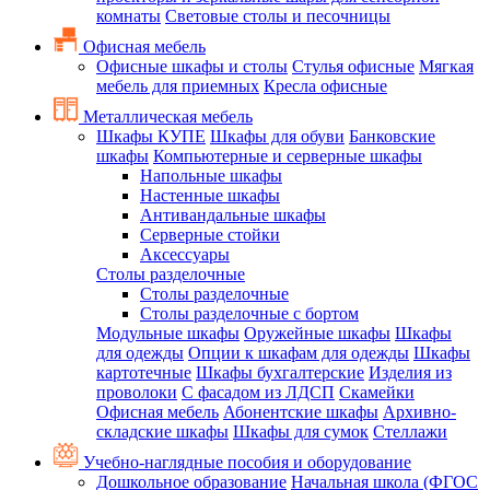
комнаты
Световые столы и песочницы
Офисная мебель
Офисные шкафы и столы
Стулья офисные
Мягкая
мебель для приемных
Кресла офисные
Металлическая мебель
Шкафы КУПЕ
Шкафы для обуви
Банковские
шкафы
Компьютерные и серверные шкафы
Напольные шкафы
Настенные шкафы
Антивандальные шкафы
Серверные стойки
Аксессуары
Столы разделочные
Столы разделочные
Столы разделочные с бортом
Модульные шкафы
Оружейные шкафы
Шкафы
для одежды
Опции к шкафам для одежды
Шкафы
картотечные
Шкафы бухгалтерские
Изделия из
проволоки
С фасадом из ЛДСП
Скамейки
Офисная мебель
Абонентские шкафы
Архивно-
складские шкафы
Шкафы для сумок
Стеллажи
Учебно-наглядные пособия и оборудование
Дошкольное образование
Начальная школа (ФГОС