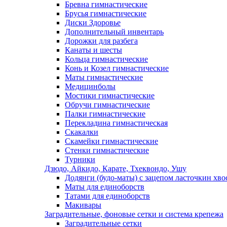
Бревна гимнастические
Брусья гимнастические
Диски Здоровье
Дополнительный инвентарь
Дорожки для разбега
Канаты и шесты
Кольца гимнастические
Конь и Козел гимнастические
Маты гимнастические
Медицинболы
Мостики гимнастические
Обручи гимнастические
Палки гимнастические
Перекладина гимнастическая
Скакалки
Скамейки гимнастические
Стенки гимнастические
Турники
Дзюдо, Айкидо, Карате, Тхеквондо, Ушу
Додянги (будо-маты) с зацепом ласточкин хво
Маты для единоборств
Татами для единоборств
Макивары
Заградительные, фоновые сетки и система крепежа
Заградительные сетки