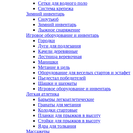
Сетки для водного поло
Система крепежа
Зимний инвентарь
Сноутьюб
Зимний инвентарь
Лыжное снаряжение
Игровое оборудование и инвентарь
Городки
Дуги для подлезания
Качели деревянные
Лестница веревочная
Манишки
Метание в цель
Оборудование для веселых стартов и эстафет
Пьедестал победителей
Шашки и шахматы
Игровое оборудование и инвентарь
Легкая атлетика
Барьеры легкоатлетические
Гранаты для метания
Колодки стартовые
Планки для прыжков в высоту
Стойки для прыжков в высоту
Ядра для толкания
Массажеры