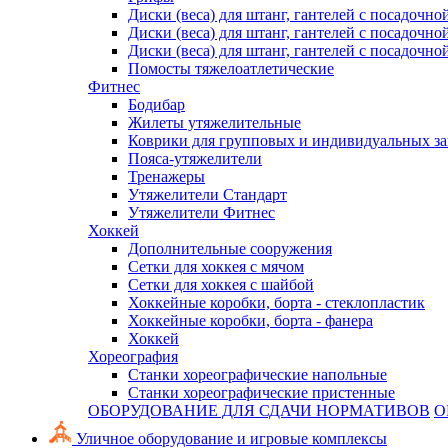
Диски (веса) для штанг, гантелей с посадочно
Диски (веса) для штанг, гантелей с посадочно
Диски (веса) для штанг, гантелей с посадочно
Помосты тяжелоатлетические
Фитнес
Бодибар
Жилеты утяжелительные
Коврики для групповых и индивидуальных з
Пояса-утяжелители
Тренажеры
Утяжелители Стандарт
Утяжелители Фитнес
Хоккей
Дополнительные сооружения
Сетки для хоккея с мячом
Сетки для хоккея с шайбой
Хоккейные коробки, борта - стеклопластик
Хоккейные коробки, борта - фанера
Хоккей
Хореография
Станки хореографические напольные
Станки хореографические пристенные
ОБОРУДОВАНИЕ ДЛЯ СДАЧИ НОРМАТИВОВ
О
Уличное оборудование и игровые комплексы