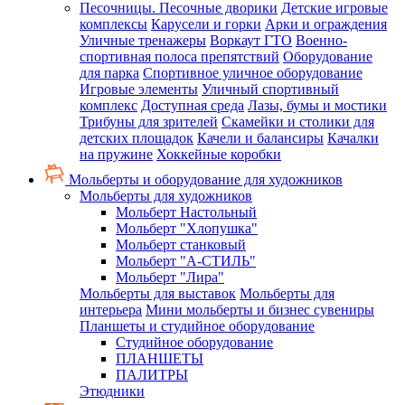
Песочницы. Песочные дворики
Детские игровые
комплексы
Карусели и горки
Арки и ограждения
Уличные тренажеры
Воркаут ГТО
Военно-
спортивная полоса препятствий
Оборудование
для парка
Спортивное уличное оборудование
Игровые элементы
Уличный спортивный
комплекс
Доступная среда
Лазы, бумы и мостики
Трибуны для зрителей
Скамейки и столики для
детских площадок
Качели и балансиры
Качалки
на пружине
Хоккейные коробки
Мольберты и оборудование для художников
Мольберты для художников
Мольберт Настольный
Мольберт "Хлопушка"
Мольберт станковый
Мольберт "А-СТИЛЬ"
Мольберт "Лира"
Мольберты для выставок
Мольберты для
интерьера
Мини мольберты и бизнес сувениры
Планшеты и студийное оборудование
Студийное оборудование
ПЛАНШЕТЫ
ПАЛИТРЫ
Этюдники