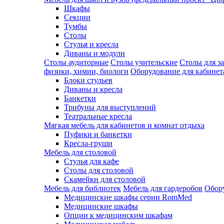
Шкафы
Секции
Тумбы
Столы
Стулья и кресла
Диваны и модули
Столы аудиторные
Столы учительские
Столы для з
физики, химии, биологи
Оборудование для кабинета
Блоки стульев
Диваны и кресла
Банкетки
Трибуны для выступлений
Театральные кресла
Мягкая мебель для кабинетов и комнат отдыха
Пуфики и банкетки
Кресла-груши
Мебель для столовой
Cтулья для кафе
Cтолы для столовой
Скамейки для столовой
Мебель для библиотек
Мебель для гардеробов
Обору
Медицинские шкафы серии RomMed
Медицинские шкафы
Опции к медицинским шкафам