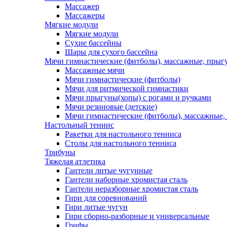
Массажер
Массажеры
Мягкие модули
Мягкие модули
Сухие бассейны
Шары для сухого бассейна
Мячи гимнастические (фитболы), массажные, прыгу
Массажные мячи
Мячи гимнастические (фитболы)
Мячи для ритмической гимнастики
Мячи прыгуны(хопы) с рогами и ручками
Мячи резиновые (детские)
Мячи гимнастические (фитболы), массажные,
Настольный теннис
Ракетки для настольного тенниса
Столы для настольного тенниса
Трибуны
Тяжелая атлетика
Гантели литые чугунные
Гантели наборные хромистая сталь
Гантели неразборные хромистая сталь
Гири для соревнований
Гири литые чугун
Гири сборно-разборные и универсальные
Грифы