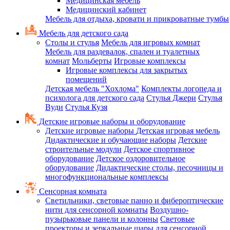
Медицинская мебель
Медицинский кабинет
Мебель для отдыха, кровати и прикроватные тумбы
Мебель для детского сада
Столы и стулья
Мебель для игровых комнат
Мебель для раздевалок, спален и туалетных
комнат
Мольберты
Игровые комплексы
Игровые комплексы для закрытых
помещений
Детская мебель "Хохлома"
Комплекты логопеда и
психолога для детского сада
Стулья Джери
Стулья
Вуди
Стулья Кузя
Детские игровые наборы и оборудование
Детские игровые наборы
Детская игровая мебель
Дидактические и обучающие наборы
Детские
строительные модули
Детское спортивное
оборудование
Детское оздоровительное
оборудование
Дидактические столы, песочницы и
многофункциональные комплексы
Сенсорная комната
Светильники, световые панно и фибероптические
нити для сенсорной комнаты
Воздушно-
пузырьковые панели и колонны
Световые
проекторы и зеркальные шары для сенсорной