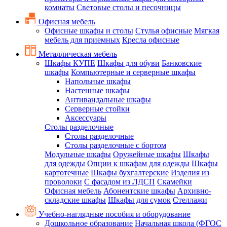
комнаты
Световые столы и песочницы
Офисная мебель
Офисные шкафы и столы
Стулья офисные
Мягкая
мебель для приемных
Кресла офисные
Металлическая мебель
Шкафы КУПЕ
Шкафы для обуви
Банковские
шкафы
Компьютерные и серверные шкафы
Напольные шкафы
Настенные шкафы
Антивандальные шкафы
Серверные стойки
Аксессуары
Столы разделочные
Столы разделочные
Столы разделочные с бортом
Модульные шкафы
Оружейные шкафы
Шкафы
для одежды
Опции к шкафам для одежды
Шкафы
картотечные
Шкафы бухгалтерские
Изделия из
проволоки
С фасадом из ЛДСП
Скамейки
Офисная мебель
Абонентские шкафы
Архивно-
складские шкафы
Шкафы для сумок
Стеллажи
Учебно-наглядные пособия и оборудование
Дошкольное образование
Начальная школа (ФГОС