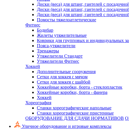
Диски (веса) для штанг, гантелей с посадочно
Диски (веса) для штанг, гантелей с посадочно
Диски (веса) для штанг, гантелей с посадочно
Помосты тяжелоатлетические
Фитнес
Бодибар
Жилеты утяжелительные
Коврики для групповых и индивидуальных з
Пояса-утяжелители
Тренажеры
Утяжелители Стандарт
Утяжелители Фитнес
Хоккей
Дополнительные сооружения
Сетки для хоккея с мячом
Сетки для хоккея с шайбой
Хоккейные коробки, борта - стеклопластик
Хоккейные коробки, борта - фанера
Хоккей
Хореография
Станки хореографические напольные
Станки хореографические пристенные
ОБОРУДОВАНИЕ ДЛЯ СДАЧИ НОРМАТИВОВ
О
Уличное оборудование и игровые комплексы