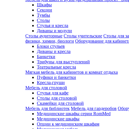
Шкафы
Секции
Тумбы
Столы
Стулья и кресла
Диваны и модули
Столы аудиторные
Столы учительские
Столы для з
физики, химии, биологи
Оборудование для кабинета
Блоки стульев
Диваны и кресла
Банкетки
Трибуны для выступлений
Театральные кресла
Мягкая мебель для кабинетов и комнат отдыха
Пуфики и банкетки
Кресла-груши
Мебель для столовой
Cтулья для кафе
Cтолы для столовой
Скамейки для столовой
Мебель для библиотек
Мебель для гардеробов
Обору
Медицинские шкафы серии RomMed
Медицинские шкафы
Опции к медицинским шкафам