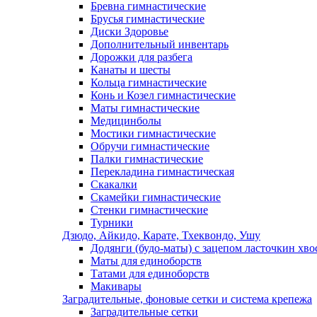
Бревна гимнастические
Брусья гимнастические
Диски Здоровье
Дополнительный инвентарь
Дорожки для разбега
Канаты и шесты
Кольца гимнастические
Конь и Козел гимнастические
Маты гимнастические
Медицинболы
Мостики гимнастические
Обручи гимнастические
Палки гимнастические
Перекладина гимнастическая
Скакалки
Скамейки гимнастические
Стенки гимнастические
Турники
Дзюдо, Айкидо, Карате, Тхеквондо, Ушу
Додянги (будо-маты) с зацепом ласточкин хво
Маты для единоборств
Татами для единоборств
Макивары
Заградительные, фоновые сетки и система крепежа
Заградительные сетки