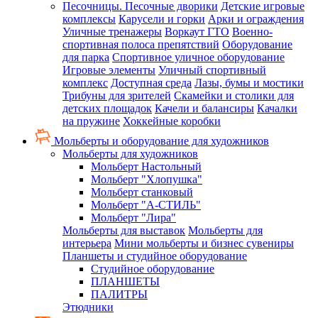
Песочницы. Песочные дворики
Детские игровые
комплексы
Карусели и горки
Арки и ограждения
Уличные тренажеры
Воркаут ГТО
Военно-
спортивная полоса препятствий
Оборудование
для парка
Спортивное уличное оборудование
Игровые элементы
Уличный спортивный
комплекс
Доступная среда
Лазы, бумы и мостики
Трибуны для зрителей
Скамейки и столики для
детских площадок
Качели и балансиры
Качалки
на пружине
Хоккейные коробки
Мольберты и оборудование для художников
Мольберты для художников
Мольберт Настольный
Мольберт "Хлопушка"
Мольберт станковый
Мольберт "А-СТИЛЬ"
Мольберт "Лира"
Мольберты для выставок
Мольберты для
интерьера
Мини мольберты и бизнес сувениры
Планшеты и студийное оборудование
Студийное оборудование
ПЛАНШЕТЫ
ПАЛИТРЫ
Этюдники