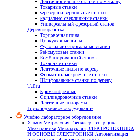
Ленточнопильные станки по металлу
Токарные станки
Фрезерно-сверлильные станки
Радиально-сверлильные станки
Универсальный фрезерный станок
Деревообработка
Торцовочная пила
Циркулярные пилы
Фуговально-строгальные станки
Рейсмусовые станки
Комбинированный станок
Токарные станки
Ленточные пилы по дереву
Форматно-раскроечные станки
Шлифовальные станки по дереву
Тайга
Кромкообрезные
Оцилиндровочные станки
Ленточные пилорамы
Грузоподъемное оборудование
Учебно-лабораторное оборудование
Химия
Метрология
Тренажеры сварщика
Мехатроника
Металлургия
ЭЛЕКТРОТЕХНИКА
И ОСНОВЫ ЭЛЕКТРОНИКИ
Автоматизация
производства
Электроэнергетика