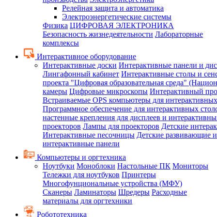
Релейная защита и автоматика
Электроэнергетические системы
Физика
ЦИФРОВАЯ ЭЛЕКТРОНИКА
Безопасность жизнедеятельности
Лабораторные
комплексы
Интерактивное оборудование
Интерактивные доски
Интерактивные панели и ди
Лингафонный кабинет
Интерактивные столы и сен
проекта "Цифровая образовательная среда" (Нацио
камеры
Цифровые микроскопы
Интерактивный про
Встраиваемые OPS компьютеры для интерактивных
Программное обеспечение для интерактивных стол
настенные крепления для дисплеев и интерактивны
проекторов
Лампы для проекторов
Детские интера
Интерактивные песочницы
Детские развивающие и
интерактивные панели
Компьютеры и оргтехника
Ноутбуки
Моноблоки
Настольные ПК
Мониторы
Тележки для ноутбуков
Принтеры
Многофунциональные устройства (МФУ)
Сканеры
Ламинаторы
Шредеры
Расходные
материалы для оргтехники
Робототехника