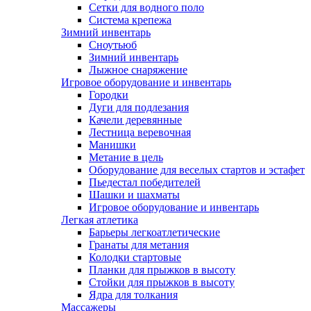
Сетки для водного поло
Система крепежа
Зимний инвентарь
Сноутьюб
Зимний инвентарь
Лыжное снаряжение
Игровое оборудование и инвентарь
Городки
Дуги для подлезания
Качели деревянные
Лестница веревочная
Манишки
Метание в цель
Оборудование для веселых стартов и эстафет
Пьедестал победителей
Шашки и шахматы
Игровое оборудование и инвентарь
Легкая атлетика
Барьеры легкоатлетические
Гранаты для метания
Колодки стартовые
Планки для прыжков в высоту
Стойки для прыжков в высоту
Ядра для толкания
Массажеры