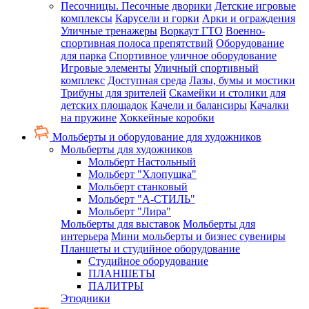
Песочницы. Песочные дворики
Детские игровые
комплексы
Карусели и горки
Арки и ограждения
Уличные тренажеры
Воркаут ГТО
Военно-
спортивная полоса препятствий
Оборудование
для парка
Спортивное уличное оборудование
Игровые элементы
Уличный спортивный
комплекс
Доступная среда
Лазы, бумы и мостики
Трибуны для зрителей
Скамейки и столики для
детских площадок
Качели и балансиры
Качалки
на пружине
Хоккейные коробки
Мольберты и оборудование для художников
Мольберты для художников
Мольберт Настольный
Мольберт "Хлопушка"
Мольберт станковый
Мольберт "А-СТИЛЬ"
Мольберт "Лира"
Мольберты для выставок
Мольберты для
интерьера
Мини мольберты и бизнес сувениры
Планшеты и студийное оборудование
Студийное оборудование
ПЛАНШЕТЫ
ПАЛИТРЫ
Этюдники