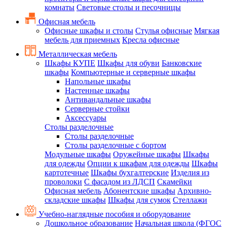
комнаты
Световые столы и песочницы
Офисная мебель
Офисные шкафы и столы
Стулья офисные
Мягкая
мебель для приемных
Кресла офисные
Металлическая мебель
Шкафы КУПЕ
Шкафы для обуви
Банковские
шкафы
Компьютерные и серверные шкафы
Напольные шкафы
Настенные шкафы
Антивандальные шкафы
Серверные стойки
Аксессуары
Столы разделочные
Столы разделочные
Столы разделочные с бортом
Модульные шкафы
Оружейные шкафы
Шкафы
для одежды
Опции к шкафам для одежды
Шкафы
картотечные
Шкафы бухгалтерские
Изделия из
проволоки
С фасадом из ЛДСП
Скамейки
Офисная мебель
Абонентские шкафы
Архивно-
складские шкафы
Шкафы для сумок
Стеллажи
Учебно-наглядные пособия и оборудование
Дошкольное образование
Начальная школа (ФГОС