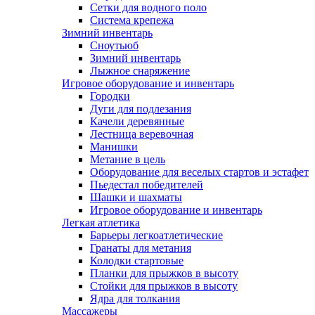
Сетки для водного поло
Система крепежа
Зимний инвентарь
Сноутьюб
Зимний инвентарь
Лыжное снаряжение
Игровое оборудование и инвентарь
Городки
Дуги для подлезания
Качели деревянные
Лестница веревочная
Манишки
Метание в цель
Оборудование для веселых стартов и эстафет
Пьедестал победителей
Шашки и шахматы
Игровое оборудование и инвентарь
Легкая атлетика
Барьеры легкоатлетические
Гранаты для метания
Колодки стартовые
Планки для прыжков в высоту
Стойки для прыжков в высоту
Ядра для толкания
Массажеры