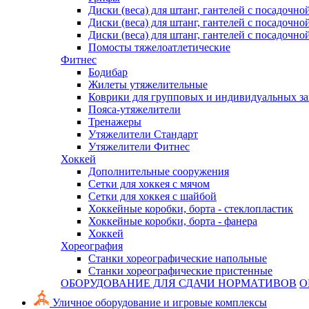
Диски (веса) для штанг, гантелей с посадочно
Диски (веса) для штанг, гантелей с посадочно
Диски (веса) для штанг, гантелей с посадочно
Помосты тяжелоатлетические
Фитнес
Бодибар
Жилеты утяжелительные
Коврики для групповых и индивидуальных з
Пояса-утяжелители
Тренажеры
Утяжелители Стандарт
Утяжелители Фитнес
Хоккей
Дополнительные сооружения
Сетки для хоккея с мячом
Сетки для хоккея с шайбой
Хоккейные коробки, борта - стеклопластик
Хоккейные коробки, борта - фанера
Хоккей
Хореография
Станки хореографические напольные
Станки хореографические пристенные
ОБОРУДОВАНИЕ ДЛЯ СДАЧИ НОРМАТИВОВ
О
Уличное оборудование и игровые комплексы