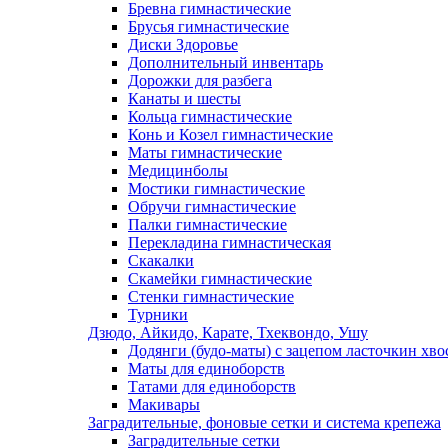
Бревна гимнастические
Брусья гимнастические
Диски Здоровье
Дополнительный инвентарь
Дорожки для разбега
Канаты и шесты
Кольца гимнастические
Конь и Козел гимнастические
Маты гимнастические
Медицинболы
Мостики гимнастические
Обручи гимнастические
Палки гимнастические
Перекладина гимнастическая
Скакалки
Скамейки гимнастические
Стенки гимнастические
Турники
Дзюдо, Айкидо, Карате, Тхеквондо, Ушу
Додянги (будо-маты) с зацепом ласточкин хво
Маты для единоборств
Татами для единоборств
Макивары
Заградительные, фоновые сетки и система крепежа
Заградительные сетки