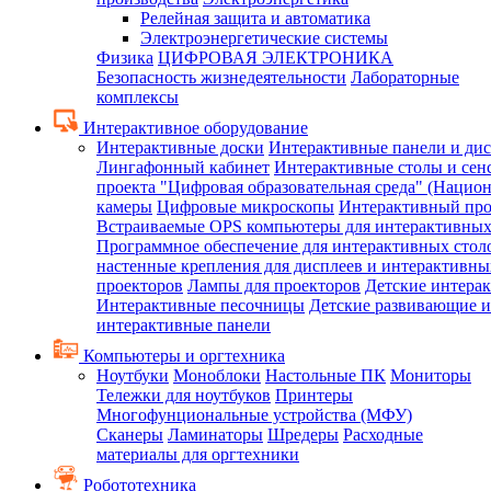
Релейная защита и автоматика
Электроэнергетические системы
Физика
ЦИФРОВАЯ ЭЛЕКТРОНИКА
Безопасность жизнедеятельности
Лабораторные
комплексы
Интерактивное оборудование
Интерактивные доски
Интерактивные панели и ди
Лингафонный кабинет
Интерактивные столы и сен
проекта "Цифровая образовательная среда" (Нацио
камеры
Цифровые микроскопы
Интерактивный про
Встраиваемые OPS компьютеры для интерактивных
Программное обеспечение для интерактивных стол
настенные крепления для дисплеев и интерактивны
проекторов
Лампы для проекторов
Детские интера
Интерактивные песочницы
Детские развивающие и
интерактивные панели
Компьютеры и оргтехника
Ноутбуки
Моноблоки
Настольные ПК
Мониторы
Тележки для ноутбуков
Принтеры
Многофунциональные устройства (МФУ)
Сканеры
Ламинаторы
Шредеры
Расходные
материалы для оргтехники
Робототехника