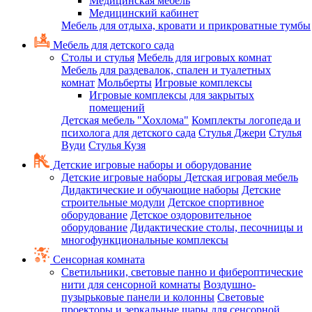
Медицинская мебель
Медицинский кабинет
Мебель для отдыха, кровати и прикроватные тумбы
Мебель для детского сада
Столы и стулья
Мебель для игровых комнат
Мебель для раздевалок, спален и туалетных
комнат
Мольберты
Игровые комплексы
Игровые комплексы для закрытых
помещений
Детская мебель "Хохлома"
Комплекты логопеда и
психолога для детского сада
Стулья Джери
Стулья
Вуди
Стулья Кузя
Детские игровые наборы и оборудование
Детские игровые наборы
Детская игровая мебель
Дидактические и обучающие наборы
Детские
строительные модули
Детское спортивное
оборудование
Детское оздоровительное
оборудование
Дидактические столы, песочницы и
многофункциональные комплексы
Сенсорная комната
Светильники, световые панно и фибероптические
нити для сенсорной комнаты
Воздушно-
пузырьковые панели и колонны
Световые
проекторы и зеркальные шары для сенсорной