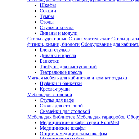
Шкафы
Секции
Тумбы
Столы
Стулья и кресла
Диваны и модули
Столы аудиторные
Столы учительские
Столы для з
физики, химии, биологи
Оборудование для кабинета
Блоки стульев
Диваны и кресла
Банкетки
Трибуны для выступлений
Театральные кресла
Мягкая мебель для кабинетов и комнат отдыха
Пуфики и банкетки
Кресла-груши
Мебель для столовой
Cтулья для кафе
Cтолы для столовой
Скамейки для столовой
Мебель для библиотек
Мебель для гардеробов
Обору
Медицинские шкафы серии RomMed
Медицинские шкафы
Опции к медицинским шкафам