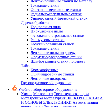
Ленточнопильные станки по металлу
Токарные станки
Фрезерно-сверлильные станки
Радиально-сверлильные станки
Универсальный фрезерный станок
Деревообработка
Торцовочная пила
Циркулярные пилы
Фуговально-строгальные станки
Рейсмусовые станки
Комбинированный станок
Токарные станки
Ленточные пилы по дереву
Форматно-раскроечные станки
Шлифовальные станки по дереву
Тайга
Кромкообрезные
Оцилиндровочные станки
Ленточные пилорамы
Грузоподъемное оборудование
Учебно-лабораторное оборудование
Химия
Метрология
Тренажеры сварщика
Мехатроника
Металлургия
ЭЛЕКТРОТЕХНИКА
И ОСНОВЫ ЭЛЕКТРОНИКИ
Автоматизация
производства
Электроэнергетика