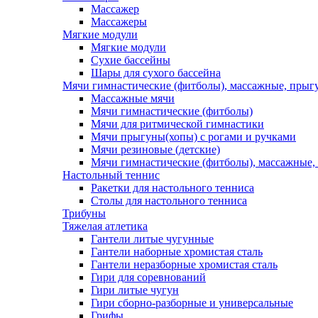
Массажер
Массажеры
Мягкие модули
Мягкие модули
Сухие бассейны
Шары для сухого бассейна
Мячи гимнастические (фитболы), массажные, прыгу
Массажные мячи
Мячи гимнастические (фитболы)
Мячи для ритмической гимнастики
Мячи прыгуны(хопы) с рогами и ручками
Мячи резиновые (детские)
Мячи гимнастические (фитболы), массажные,
Настольный теннис
Ракетки для настольного тенниса
Столы для настольного тенниса
Трибуны
Тяжелая атлетика
Гантели литые чугунные
Гантели наборные хромистая сталь
Гантели неразборные хромистая сталь
Гири для соревнований
Гири литые чугун
Гири сборно-разборные и универсальные
Грифы