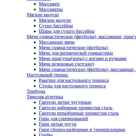
Массажер
Массажеры
Мягкие модули
Мягкие модули
Сухие бассейны
Шары для сухого бассейна
Мячи гимнастические (фитболы), массажные, прыгу
Массажные мячи
Мячи гимнастические (фитболы)
Мячи для ритмической гимнастики
Мячи прыгуны(хопы) с рогами и ручками
Мячи резиновые (детские)
Мячи гимнастические (фитболы), массажные,
Настольный теннис
Ракетки для настольного тенниса
Столы для настольного тенниса
Трибуны
Тяжелая атлетика
Гантели литые чугунные
Гантели наборные хромистая сталь
Гантели неразборные хромистая сталь
Гири для соревнований
Гири литые чугун
Гири сборно-разборные и универсальные
Грифы