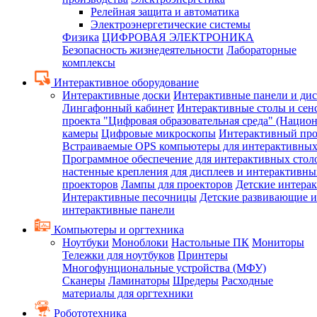
Релейная защита и автоматика
Электроэнергетические системы
Физика
ЦИФРОВАЯ ЭЛЕКТРОНИКА
Безопасность жизнедеятельности
Лабораторные
комплексы
Интерактивное оборудование
Интерактивные доски
Интерактивные панели и ди
Лингафонный кабинет
Интерактивные столы и сен
проекта "Цифровая образовательная среда" (Нацио
камеры
Цифровые микроскопы
Интерактивный про
Встраиваемые OPS компьютеры для интерактивных
Программное обеспечение для интерактивных стол
настенные крепления для дисплеев и интерактивны
проекторов
Лампы для проекторов
Детские интера
Интерактивные песочницы
Детские развивающие и
интерактивные панели
Компьютеры и оргтехника
Ноутбуки
Моноблоки
Настольные ПК
Мониторы
Тележки для ноутбуков
Принтеры
Многофунциональные устройства (МФУ)
Сканеры
Ламинаторы
Шредеры
Расходные
материалы для оргтехники
Робототехника