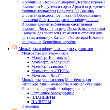
Песочницы. Песочные дворики
Детские игровые
комплексы
Карусели и горки
Арки и ограждения
Уличные тренажеры
Воркаут ГТО
Военно-
спортивная полоса препятствий
Оборудование
для парка
Спортивное уличное оборудование
Игровые элементы
Уличный спортивный
комплекс
Доступная среда
Лазы, бумы и мостики
Трибуны для зрителей
Скамейки и столики для
детских площадок
Качели и балансиры
Качалки
на пружине
Хоккейные коробки
Мольберты и оборудование для художников
Мольберты для художников
Мольберт Настольный
Мольберт "Хлопушка"
Мольберт станковый
Мольберт "А-СТИЛЬ"
Мольберт "Лира"
Мольберты для выставок
Мольберты для
интерьера
Мини мольберты и бизнес сувениры
Планшеты и студийное оборудование
Студийное оборудование
ПЛАНШЕТЫ
ПАЛИТРЫ
Этюдники