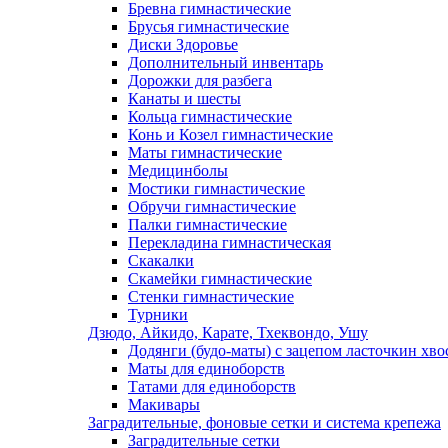
Бревна гимнастические
Брусья гимнастические
Диски Здоровье
Дополнительный инвентарь
Дорожки для разбега
Канаты и шесты
Кольца гимнастические
Конь и Козел гимнастические
Маты гимнастические
Медицинболы
Мостики гимнастические
Обручи гимнастические
Палки гимнастические
Перекладина гимнастическая
Скакалки
Скамейки гимнастические
Стенки гимнастические
Турники
Дзюдо, Айкидо, Карате, Тхеквондо, Ушу
Додянги (будо-маты) с зацепом ласточкин хво
Маты для единоборств
Татами для единоборств
Макивары
Заградительные, фоновые сетки и система крепежа
Заградительные сетки