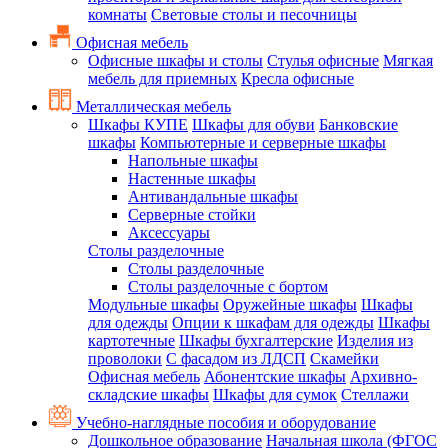
комнаты
Световые столы и песочницы
Офисная мебель
Офисные шкафы и столы
Стулья офисные
Мягкая
мебель для приемных
Кресла офисные
Металлическая мебель
Шкафы КУПЕ
Шкафы для обуви
Банковские
шкафы
Компьютерные и серверные шкафы
Напольные шкафы
Настенные шкафы
Антивандальные шкафы
Серверные стойки
Аксессуары
Столы разделочные
Столы разделочные
Столы разделочные с бортом
Модульные шкафы
Оружейные шкафы
Шкафы
для одежды
Опции к шкафам для одежды
Шкафы
картотечные
Шкафы бухгалтерские
Изделия из
проволоки
С фасадом из ЛДСП
Скамейки
Офисная мебель
Абонентские шкафы
Архивно-
складские шкафы
Шкафы для сумок
Стеллажи
Учебно-наглядные пособия и оборудование
Дошкольное образование
Начальная школа (ФГОС