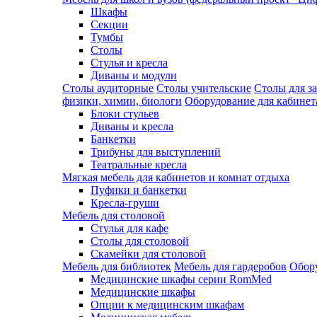
Шкафы
Секции
Тумбы
Столы
Стулья и кресла
Диваны и модули
Столы аудиторные
Столы учительские
Столы для з
физики, химии, биологи
Оборудование для кабинета
Блоки стульев
Диваны и кресла
Банкетки
Трибуны для выступлений
Театральные кресла
Мягкая мебель для кабинетов и комнат отдыха
Пуфики и банкетки
Кресла-груши
Мебель для столовой
Cтулья для кафе
Cтолы для столовой
Скамейки для столовой
Мебель для библиотек
Мебель для гардеробов
Обору
Медицинские шкафы серии RomMed
Медицинские шкафы
Опции к медицинским шкафам