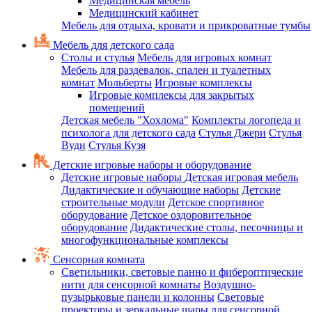
Медицинская мебель
Медицинский кабинет
Мебель для отдыха, кровати и прикроватные тумбы
Мебель для детского сада
Столы и стулья
Мебель для игровых комнат
Мебель для раздевалок, спален и туалетных
комнат
Мольберты
Игровые комплексы
Игровые комплексы для закрытых
помещений
Детская мебель "Хохлома"
Комплекты логопеда и
психолога для детского сада
Стулья Джери
Стулья
Вуди
Стулья Кузя
Детские игровые наборы и оборудование
Детские игровые наборы
Детская игровая мебель
Дидактические и обучающие наборы
Детские
строительные модули
Детское спортивное
оборудование
Детское оздоровительное
оборудование
Дидактические столы, песочницы и
многофункциональные комплексы
Сенсорная комната
Светильники, световые панно и фибероптические
нити для сенсорной комнаты
Воздушно-
пузырьковые панели и колонны
Световые
проекторы и зеркальные шары для сенсорной