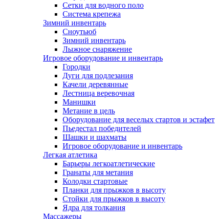
Сетки для водного поло
Система крепежа
Зимний инвентарь
Сноутьюб
Зимний инвентарь
Лыжное снаряжение
Игровое оборудование и инвентарь
Городки
Дуги для подлезания
Качели деревянные
Лестница веревочная
Манишки
Метание в цель
Оборудование для веселых стартов и эстафет
Пьедестал победителей
Шашки и шахматы
Игровое оборудование и инвентарь
Легкая атлетика
Барьеры легкоатлетические
Гранаты для метания
Колодки стартовые
Планки для прыжков в высоту
Стойки для прыжков в высоту
Ядра для толкания
Массажеры