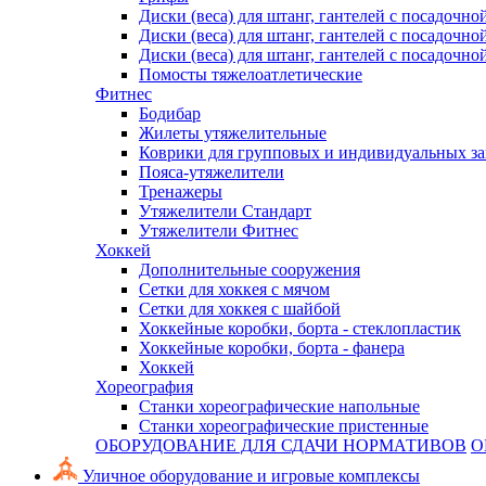
Диски (веса) для штанг, гантелей с посадочно
Диски (веса) для штанг, гантелей с посадочно
Диски (веса) для штанг, гантелей с посадочно
Помосты тяжелоатлетические
Фитнес
Бодибар
Жилеты утяжелительные
Коврики для групповых и индивидуальных з
Пояса-утяжелители
Тренажеры
Утяжелители Стандарт
Утяжелители Фитнес
Хоккей
Дополнительные сооружения
Сетки для хоккея с мячом
Сетки для хоккея с шайбой
Хоккейные коробки, борта - стеклопластик
Хоккейные коробки, борта - фанера
Хоккей
Хореография
Станки хореографические напольные
Станки хореографические пристенные
ОБОРУДОВАНИЕ ДЛЯ СДАЧИ НОРМАТИВОВ
О
Уличное оборудование и игровые комплексы