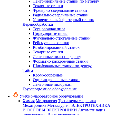
Ленточнопильные станки по металлу
Токарные станки
Фрезерно-сверлильные станки
Радиально-сверлильные станки
Универсальный фрезерный станок
Деревообработка
Торцовочная пила
Циркулярные пилы
Фуговально-строгальные станки
Рейсмусовые станки
Комбинированный станок
Токарные станки
Ленточные пилы по дереву
Форматно-раскроечные станки
Шлифовальные станки по дереву
Тайга
Кромкообрезные
Оцилиндровочные станки
Ленточные пилорамы
Грузоподъемное оборудование
Учебно-лабораторное оборудование
Химия
Метрология
Тренажеры сварщика
Мехатроника
Металлургия
ЭЛЕКТРОТЕХНИКА
И ОСНОВЫ ЭЛЕКТРОНИКИ
Автоматизация
производства
Электроэнергетика