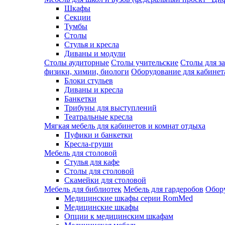
Шкафы
Секции
Тумбы
Столы
Стулья и кресла
Диваны и модули
Столы аудиторные
Столы учительские
Столы для з
физики, химии, биологи
Оборудование для кабинета
Блоки стульев
Диваны и кресла
Банкетки
Трибуны для выступлений
Театральные кресла
Мягкая мебель для кабинетов и комнат отдыха
Пуфики и банкетки
Кресла-груши
Мебель для столовой
Cтулья для кафе
Cтолы для столовой
Скамейки для столовой
Мебель для библиотек
Мебель для гардеробов
Обору
Медицинские шкафы серии RomMed
Медицинские шкафы
Опции к медицинским шкафам