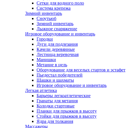
Сетки для водного поло
Система крепежа
Зимний инвентарь
Сноутьюб
Зимний инвентарь
Лыжное снаряжение
Игровое оборудование и инвентарь
Городки
Дуги для подлезания
Качели деревянные
Лестница веревочная
Манишки
Метание в цель
Оборудование для веселых стартов и эстафет
Пьедестал победителей
Шашки и шахматы
Игровое оборудование и инвентарь
Легкая атлетика
Барьеры легкоатлетические
Гранаты для метания
Колодки стартовые
Планки для прыжков в высоту
Стойки для прыжков в высоту
Ядра для толкания
Массажеры