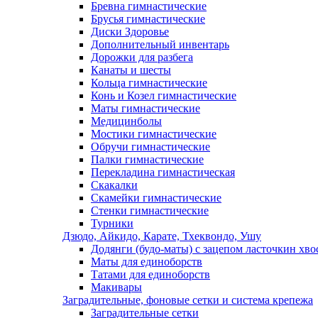
Бревна гимнастические
Брусья гимнастические
Диски Здоровье
Дополнительный инвентарь
Дорожки для разбега
Канаты и шесты
Кольца гимнастические
Конь и Козел гимнастические
Маты гимнастические
Медицинболы
Мостики гимнастические
Обручи гимнастические
Палки гимнастические
Перекладина гимнастическая
Скакалки
Скамейки гимнастические
Стенки гимнастические
Турники
Дзюдо, Айкидо, Карате, Тхеквондо, Ушу
Додянги (будо-маты) с зацепом ласточкин хво
Маты для единоборств
Татами для единоборств
Макивары
Заградительные, фоновые сетки и система крепежа
Заградительные сетки