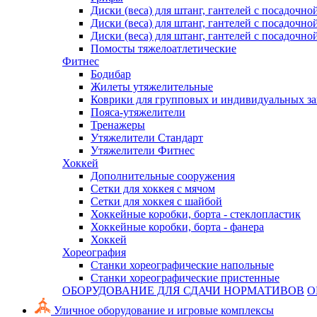
Диски (веса) для штанг, гантелей с посадочно
Диски (веса) для штанг, гантелей с посадочно
Диски (веса) для штанг, гантелей с посадочно
Помосты тяжелоатлетические
Фитнес
Бодибар
Жилеты утяжелительные
Коврики для групповых и индивидуальных з
Пояса-утяжелители
Тренажеры
Утяжелители Стандарт
Утяжелители Фитнес
Хоккей
Дополнительные сооружения
Сетки для хоккея с мячом
Сетки для хоккея с шайбой
Хоккейные коробки, борта - стеклопластик
Хоккейные коробки, борта - фанера
Хоккей
Хореография
Станки хореографические напольные
Станки хореографические пристенные
ОБОРУДОВАНИЕ ДЛЯ СДАЧИ НОРМАТИВОВ
О
Уличное оборудование и игровые комплексы