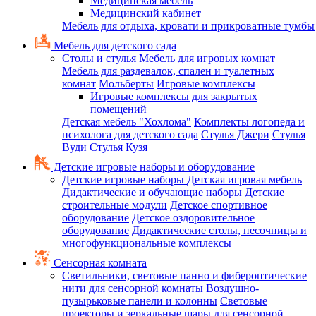
Медицинская мебель
Медицинский кабинет
Мебель для отдыха, кровати и прикроватные тумбы
Мебель для детского сада
Столы и стулья
Мебель для игровых комнат
Мебель для раздевалок, спален и туалетных
комнат
Мольберты
Игровые комплексы
Игровые комплексы для закрытых
помещений
Детская мебель "Хохлома"
Комплекты логопеда и
психолога для детского сада
Стулья Джери
Стулья
Вуди
Стулья Кузя
Детские игровые наборы и оборудование
Детские игровые наборы
Детская игровая мебель
Дидактические и обучающие наборы
Детские
строительные модули
Детское спортивное
оборудование
Детское оздоровительное
оборудование
Дидактические столы, песочницы и
многофункциональные комплексы
Сенсорная комната
Светильники, световые панно и фибероптические
нити для сенсорной комнаты
Воздушно-
пузырьковые панели и колонны
Световые
проекторы и зеркальные шары для сенсорной