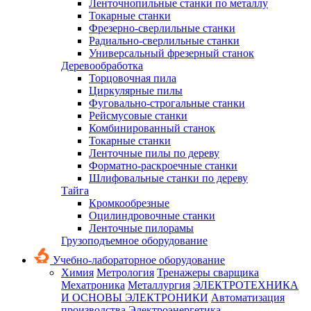
Ленточнопильные станки по металлу
Токарные станки
Фрезерно-сверлильные станки
Радиально-сверлильные станки
Универсальный фрезерный станок
Деревообработка
Торцовочная пила
Циркулярные пилы
Фуговально-строгальные станки
Рейсмусовые станки
Комбинированный станок
Токарные станки
Ленточные пилы по дереву
Форматно-раскроечные станки
Шлифовальные станки по дереву
Тайга
Кромкообрезные
Оцилиндровочные станки
Ленточные пилорамы
Грузоподъемное оборудование
Учебно-лабораторное оборудование
Химия
Метрология
Тренажеры сварщика
Мехатроника
Металлургия
ЭЛЕКТРОТЕХНИКА
И ОСНОВЫ ЭЛЕКТРОНИКИ
Автоматизация
производства
Электроэнергетика