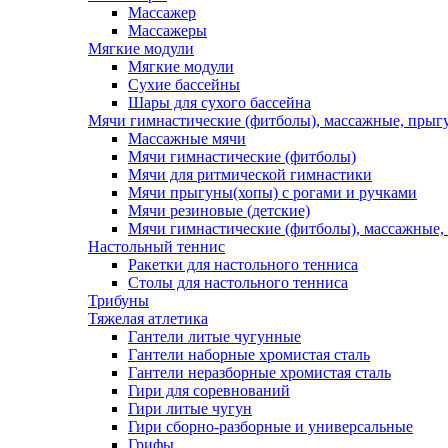
Массажер
Массажеры
Мягкие модули
Мягкие модули
Сухие бассейны
Шары для сухого бассейна
Мячи гимнастические (фитболы), массажные, прыгу
Массажные мячи
Мячи гимнастические (фитболы)
Мячи для ритмической гимнастики
Мячи прыгуны(хопы) с рогами и ручками
Мячи резиновые (детские)
Мячи гимнастические (фитболы), массажные,
Настольный теннис
Ракетки для настольного тенниса
Столы для настольного тенниса
Трибуны
Тяжелая атлетика
Гантели литые чугунные
Гантели наборные хромистая сталь
Гантели неразборные хромистая сталь
Гири для соревнований
Гири литые чугун
Гири сборно-разборные и универсальные
Грифы