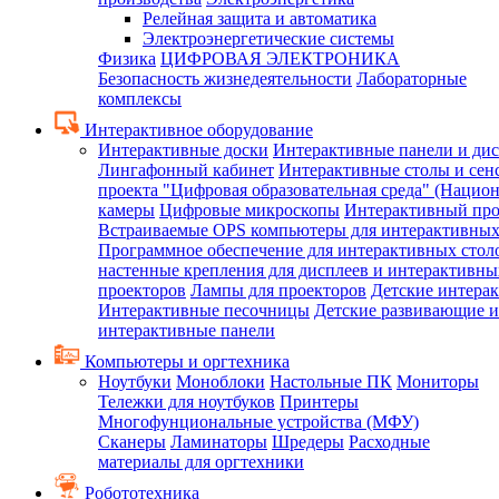
Релейная защита и автоматика
Электроэнергетические системы
Физика
ЦИФРОВАЯ ЭЛЕКТРОНИКА
Безопасность жизнедеятельности
Лабораторные
комплексы
Интерактивное оборудование
Интерактивные доски
Интерактивные панели и ди
Лингафонный кабинет
Интерактивные столы и сен
проекта "Цифровая образовательная среда" (Нацио
камеры
Цифровые микроскопы
Интерактивный про
Встраиваемые OPS компьютеры для интерактивных
Программное обеспечение для интерактивных стол
настенные крепления для дисплеев и интерактивны
проекторов
Лампы для проекторов
Детские интера
Интерактивные песочницы
Детские развивающие и
интерактивные панели
Компьютеры и оргтехника
Ноутбуки
Моноблоки
Настольные ПК
Мониторы
Тележки для ноутбуков
Принтеры
Многофунциональные устройства (МФУ)
Сканеры
Ламинаторы
Шредеры
Расходные
материалы для оргтехники
Робототехника