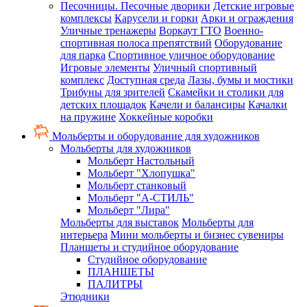
Песочницы. Песочные дворики
Детские игровые
комплексы
Карусели и горки
Арки и ограждения
Уличные тренажеры
Воркаут ГТО
Военно-
спортивная полоса препятствий
Оборудование
для парка
Спортивное уличное оборудование
Игровые элементы
Уличный спортивный
комплекс
Доступная среда
Лазы, бумы и мостики
Трибуны для зрителей
Скамейки и столики для
детских площадок
Качели и балансиры
Качалки
на пружине
Хоккейные коробки
Мольберты и оборудование для художников
Мольберты для художников
Мольберт Настольный
Мольберт "Хлопушка"
Мольберт станковый
Мольберт "А-СТИЛЬ"
Мольберт "Лира"
Мольберты для выставок
Мольберты для
интерьера
Мини мольберты и бизнес сувениры
Планшеты и студийное оборудование
Студийное оборудование
ПЛАНШЕТЫ
ПАЛИТРЫ
Этюдники