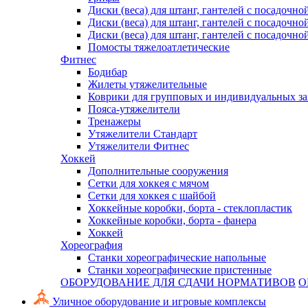
Диски (веса) для штанг, гантелей с посадочно
Диски (веса) для штанг, гантелей с посадочно
Диски (веса) для штанг, гантелей с посадочно
Помосты тяжелоатлетические
Фитнес
Бодибар
Жилеты утяжелительные
Коврики для групповых и индивидуальных з
Пояса-утяжелители
Тренажеры
Утяжелители Стандарт
Утяжелители Фитнес
Хоккей
Дополнительные сооружения
Сетки для хоккея с мячом
Сетки для хоккея с шайбой
Хоккейные коробки, борта - стеклопластик
Хоккейные коробки, борта - фанера
Хоккей
Хореография
Станки хореографические напольные
Станки хореографические пристенные
ОБОРУДОВАНИЕ ДЛЯ СДАЧИ НОРМАТИВОВ
О
Уличное оборудование и игровые комплексы