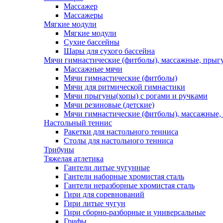
Массажер
Массажеры
Мягкие модули
Мягкие модули
Сухие бассейны
Шары для сухого бассейна
Мячи гимнастические (фитболы), массажные, прыгу
Массажные мячи
Мячи гимнастические (фитболы)
Мячи для ритмической гимнастики
Мячи прыгуны(хопы) с рогами и ручками
Мячи резиновые (детские)
Мячи гимнастические (фитболы), массажные,
Настольный теннис
Ракетки для настольного тенниса
Столы для настольного тенниса
Трибуны
Тяжелая атлетика
Гантели литые чугунные
Гантели наборные хромистая сталь
Гантели неразборные хромистая сталь
Гири для соревнований
Гири литые чугун
Гири сборно-разборные и универсальные
Грифы