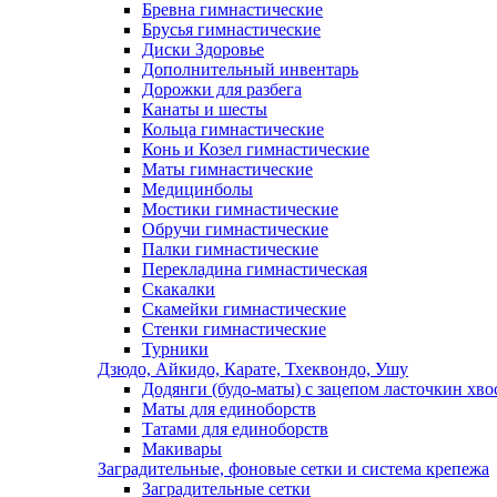
Бревна гимнастические
Брусья гимнастические
Диски Здоровье
Дополнительный инвентарь
Дорожки для разбега
Канаты и шесты
Кольца гимнастические
Конь и Козел гимнастические
Маты гимнастические
Медицинболы
Мостики гимнастические
Обручи гимнастические
Палки гимнастические
Перекладина гимнастическая
Скакалки
Скамейки гимнастические
Стенки гимнастические
Турники
Дзюдо, Айкидо, Карате, Тхеквондо, Ушу
Додянги (будо-маты) с зацепом ласточкин хво
Маты для единоборств
Татами для единоборств
Макивары
Заградительные, фоновые сетки и система крепежа
Заградительные сетки