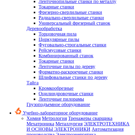
Ленточнопильные станки по металлу
Токарные станки
Фрезерно-сверлильные станки
Радиально-сверлильные станки
Универсальный фрезерный станок
Деревообработка
Торцовочная пила
Циркулярные пилы
Фуговально-строгальные станки
Рейсмусовые станки
Комбинированный станок
Токарные станки
Ленточные пилы по дереву
Форматно-раскроечные станки
Шлифовальные станки по дереву
Тайга
Кромкообрезные
Оцилиндровочные станки
Ленточные пилорамы
Грузоподъемное оборудование
Учебно-лабораторное оборудование
Химия
Метрология
Тренажеры сварщика
Мехатроника
Металлургия
ЭЛЕКТРОТЕХНИКА
И ОСНОВЫ ЭЛЕКТРОНИКИ
Автоматизация
производства
Электроэнергетика