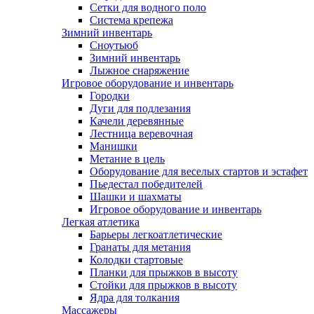
Сетки для водного поло
Система крепежа
Зимний инвентарь
Сноутьюб
Зимний инвентарь
Лыжное снаряжение
Игровое оборудование и инвентарь
Городки
Дуги для подлезания
Качели деревянные
Лестница веревочная
Манишки
Метание в цель
Оборудование для веселых стартов и эстафет
Пьедестал победителей
Шашки и шахматы
Игровое оборудование и инвентарь
Легкая атлетика
Барьеры легкоатлетические
Гранаты для метания
Колодки стартовые
Планки для прыжков в высоту
Стойки для прыжков в высоту
Ядра для толкания
Массажеры