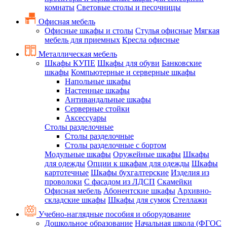
комнаты
Световые столы и песочницы
Офисная мебель
Офисные шкафы и столы
Стулья офисные
Мягкая
мебель для приемных
Кресла офисные
Металлическая мебель
Шкафы КУПЕ
Шкафы для обуви
Банковские
шкафы
Компьютерные и серверные шкафы
Напольные шкафы
Настенные шкафы
Антивандальные шкафы
Серверные стойки
Аксессуары
Столы разделочные
Столы разделочные
Столы разделочные с бортом
Модульные шкафы
Оружейные шкафы
Шкафы
для одежды
Опции к шкафам для одежды
Шкафы
картотечные
Шкафы бухгалтерские
Изделия из
проволоки
С фасадом из ЛДСП
Скамейки
Офисная мебель
Абонентские шкафы
Архивно-
складские шкафы
Шкафы для сумок
Стеллажи
Учебно-наглядные пособия и оборудование
Дошкольное образование
Начальная школа (ФГОС