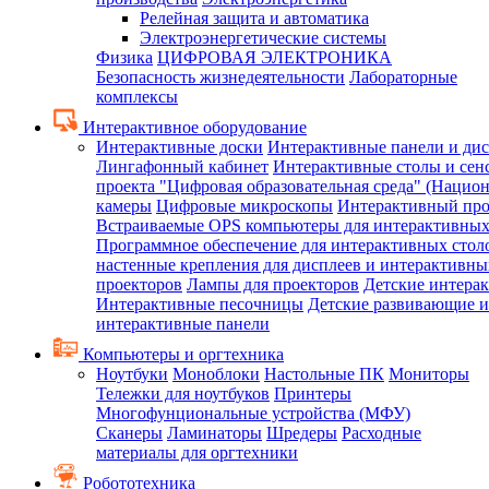
Релейная защита и автоматика
Электроэнергетические системы
Физика
ЦИФРОВАЯ ЭЛЕКТРОНИКА
Безопасность жизнедеятельности
Лабораторные
комплексы
Интерактивное оборудование
Интерактивные доски
Интерактивные панели и ди
Лингафонный кабинет
Интерактивные столы и сен
проекта "Цифровая образовательная среда" (Нацио
камеры
Цифровые микроскопы
Интерактивный про
Встраиваемые OPS компьютеры для интерактивных
Программное обеспечение для интерактивных стол
настенные крепления для дисплеев и интерактивны
проекторов
Лампы для проекторов
Детские интера
Интерактивные песочницы
Детские развивающие и
интерактивные панели
Компьютеры и оргтехника
Ноутбуки
Моноблоки
Настольные ПК
Мониторы
Тележки для ноутбуков
Принтеры
Многофунциональные устройства (МФУ)
Сканеры
Ламинаторы
Шредеры
Расходные
материалы для оргтехники
Робототехника