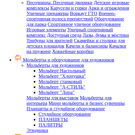
Песочницы. Песочные дворики
Детские игровые
комплексы
Карусели и горки
Арки и ограждения
Уличные тренажеры
Воркаут ГТО
Военно-
спортивная полоса препятствий
Оборудование
для парка
Спортивное уличное оборудование
Игровые элементы
Уличный спортивный
комплекс
Доступная среда
Лазы, бумы и мостики
Трибуны для зрителей
Скамейки и столики для
детских площадок
Качели и балансиры
Качалки
на пружине
Хоккейные коробки
Мольберты и оборудование для художников
Мольберты для художников
Мольберт Настольный
Мольберт "Хлопушка"
Мольберт станковый
Мольберт "А-СТИЛЬ"
Мольберт "Лира"
Мольберты для выставок
Мольберты для
интерьера
Мини мольберты и бизнес сувениры
Планшеты и студийное оборудование
Студийное оборудование
ПЛАНШЕТЫ
ПАЛИТРЫ
Этюдники