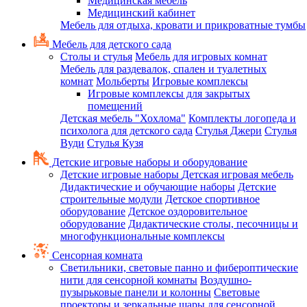
Медицинская мебель
Медицинский кабинет
Мебель для отдыха, кровати и прикроватные тумбы
Мебель для детского сада
Столы и стулья
Мебель для игровых комнат
Мебель для раздевалок, спален и туалетных
комнат
Мольберты
Игровые комплексы
Игровые комплексы для закрытых
помещений
Детская мебель "Хохлома"
Комплекты логопеда и
психолога для детского сада
Стулья Джери
Стулья
Вуди
Стулья Кузя
Детские игровые наборы и оборудование
Детские игровые наборы
Детская игровая мебель
Дидактические и обучающие наборы
Детские
строительные модули
Детское спортивное
оборудование
Детское оздоровительное
оборудование
Дидактические столы, песочницы и
многофункциональные комплексы
Сенсорная комната
Светильники, световые панно и фибероптические
нити для сенсорной комнаты
Воздушно-
пузырьковые панели и колонны
Световые
проекторы и зеркальные шары для сенсорной