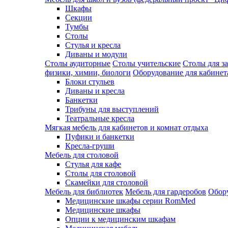
Шкафы
Секции
Тумбы
Столы
Стулья и кресла
Диваны и модули
Столы аудиторные
Столы учительские
Столы для з
физики, химии, биологи
Оборудование для кабинета
Блоки стульев
Диваны и кресла
Банкетки
Трибуны для выступлений
Театральные кресла
Мягкая мебель для кабинетов и комнат отдыха
Пуфики и банкетки
Кресла-груши
Мебель для столовой
Cтулья для кафе
Cтолы для столовой
Скамейки для столовой
Мебель для библиотек
Мебель для гардеробов
Обору
Медицинские шкафы серии RomMed
Медицинские шкафы
Опции к медицинским шкафам