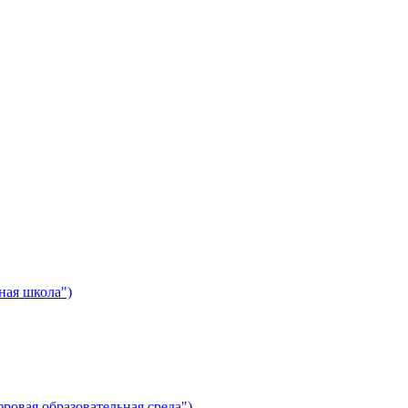
ная школа")
ровая образовательная среда")