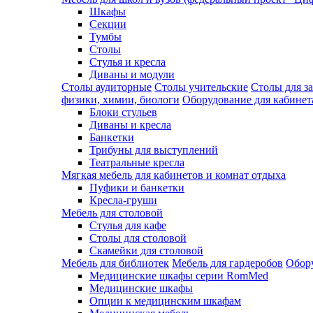
Шкафы
Секции
Тумбы
Столы
Стулья и кресла
Диваны и модули
Столы аудиторные
Столы учительские
Столы для з
физики, химии, биологи
Оборудование для кабинета
Блоки стульев
Диваны и кресла
Банкетки
Трибуны для выступлений
Театральные кресла
Мягкая мебель для кабинетов и комнат отдыха
Пуфики и банкетки
Кресла-груши
Мебель для столовой
Cтулья для кафе
Cтолы для столовой
Скамейки для столовой
Мебель для библиотек
Мебель для гардеробов
Обору
Медицинские шкафы серии RomMed
Медицинские шкафы
Опции к медицинским шкафам