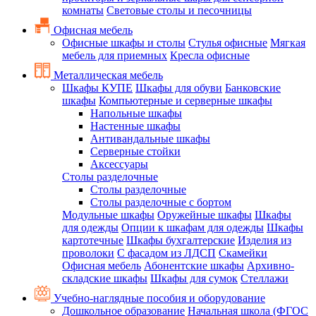
комнаты
Световые столы и песочницы
Офисная мебель
Офисные шкафы и столы
Стулья офисные
Мягкая
мебель для приемных
Кресла офисные
Металлическая мебель
Шкафы КУПЕ
Шкафы для обуви
Банковские
шкафы
Компьютерные и серверные шкафы
Напольные шкафы
Настенные шкафы
Антивандальные шкафы
Серверные стойки
Аксессуары
Столы разделочные
Столы разделочные
Столы разделочные с бортом
Модульные шкафы
Оружейные шкафы
Шкафы
для одежды
Опции к шкафам для одежды
Шкафы
картотечные
Шкафы бухгалтерские
Изделия из
проволоки
С фасадом из ЛДСП
Скамейки
Офисная мебель
Абонентские шкафы
Архивно-
складские шкафы
Шкафы для сумок
Стеллажи
Учебно-наглядные пособия и оборудование
Дошкольное образование
Начальная школа (ФГОС