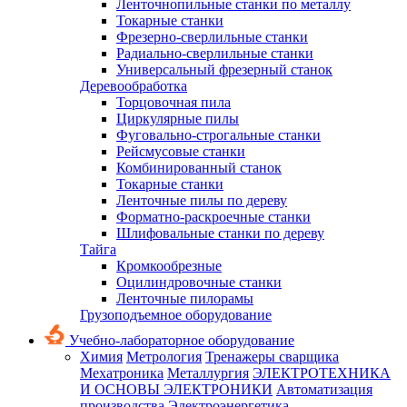
Ленточнопильные станки по металлу
Токарные станки
Фрезерно-сверлильные станки
Радиально-сверлильные станки
Универсальный фрезерный станок
Деревообработка
Торцовочная пила
Циркулярные пилы
Фуговально-строгальные станки
Рейсмусовые станки
Комбинированный станок
Токарные станки
Ленточные пилы по дереву
Форматно-раскроечные станки
Шлифовальные станки по дереву
Тайга
Кромкообрезные
Оцилиндровочные станки
Ленточные пилорамы
Грузоподъемное оборудование
Учебно-лабораторное оборудование
Химия
Метрология
Тренажеры сварщика
Мехатроника
Металлургия
ЭЛЕКТРОТЕХНИКА
И ОСНОВЫ ЭЛЕКТРОНИКИ
Автоматизация
производства
Электроэнергетика