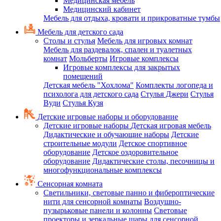
Медицинская мебель
Медицинский кабинет
Мебель для отдыха, кровати и прикроватные тумбы
Мебель для детского сада
Столы и стулья
Мебель для игровых комнат
Мебель для раздевалок, спален и туалетных
комнат
Мольберты
Игровые комплексы
Игровые комплексы для закрытых
помещений
Детская мебель "Хохлома"
Комплекты логопеда и
психолога для детского сада
Стулья Джери
Стулья
Вуди
Стулья Кузя
Детские игровые наборы и оборудование
Детские игровые наборы
Детская игровая мебель
Дидактические и обучающие наборы
Детские
строительные модули
Детское спортивное
оборудование
Детское оздоровительное
оборудование
Дидактические столы, песочницы и
многофункциональные комплексы
Сенсорная комната
Светильники, световые панно и фибероптические
нити для сенсорной комнаты
Воздушно-
пузырьковые панели и колонны
Световые
проекторы и зеркальные шары для сенсорной