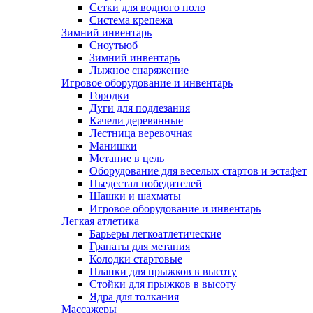
Сетки для водного поло
Система крепежа
Зимний инвентарь
Сноутьюб
Зимний инвентарь
Лыжное снаряжение
Игровое оборудование и инвентарь
Городки
Дуги для подлезания
Качели деревянные
Лестница веревочная
Манишки
Метание в цель
Оборудование для веселых стартов и эстафет
Пьедестал победителей
Шашки и шахматы
Игровое оборудование и инвентарь
Легкая атлетика
Барьеры легкоатлетические
Гранаты для метания
Колодки стартовые
Планки для прыжков в высоту
Стойки для прыжков в высоту
Ядра для толкания
Массажеры