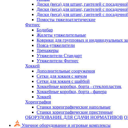
Диски (веса) для штанг, гантелей с посадочно
Диски (веса) для штанг, гантелей с посадочно
Диски (веса) для штанг, гантелей с посадочно
Помосты тяжелоатлетические
Фитнес
Бодибар
Жилеты утяжелительные
Коврики для групповых и индивидуальных з
Пояса-утяжелители
Тренажеры
Утяжелители Стандарт
Утяжелители Фитнес
Хоккей
Дополнительные сооружения
Сетки для хоккея с мячом
Сетки для хоккея с шайбой
Хоккейные коробки, борта - стеклопластик
Хоккейные коробки, борта - фанера
Хоккей
Хореография
Станки хореографические напольные
Станки хореографические пристенные
ОБОРУДОВАНИЕ ДЛЯ СДАЧИ НОРМАТИВОВ
О
Уличное оборудование и игровые комплексы