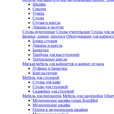
Шкафы
Секции
Тумбы
Столы
Стулья и кресла
Диваны и модули
Столы аудиторные
Столы учительские
Столы для з
физики, химии, биологи
Оборудование для кабинета
Блоки стульев
Диваны и кресла
Банкетки
Трибуны для выступлений
Театральные кресла
Мягкая мебель для кабинетов и комнат отдыха
Пуфики и банкетки
Кресла-груши
Мебель для столовой
Cтулья для кафе
Cтолы для столовой
Скамейки для столовой
Мебель для библиотек
Мебель для гардеробов
Обору
Медицинские шкафы серии RomMed
Медицинские шкафы
Опции к медицинским шкафам