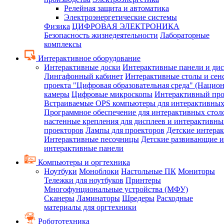
Релейная защита и автоматика
Электроэнергетические системы
Физика
ЦИФРОВАЯ ЭЛЕКТРОНИКА
Безопасность жизнедеятельности
Лабораторные
комплексы
Интерактивное оборудование
Интерактивные доски
Интерактивные панели и ди
Лингафонный кабинет
Интерактивные столы и сен
проекта "Цифровая образовательная среда" (Нацио
камеры
Цифровые микроскопы
Интерактивный про
Встраиваемые OPS компьютеры для интерактивных
Программное обеспечение для интерактивных стол
настенные крепления для дисплеев и интерактивны
проекторов
Лампы для проекторов
Детские интера
Интерактивные песочницы
Детские развивающие и
интерактивные панели
Компьютеры и оргтехника
Ноутбуки
Моноблоки
Настольные ПК
Мониторы
Тележки для ноутбуков
Принтеры
Многофунциональные устройства (МФУ)
Сканеры
Ламинаторы
Шредеры
Расходные
материалы для оргтехники
Робототехника