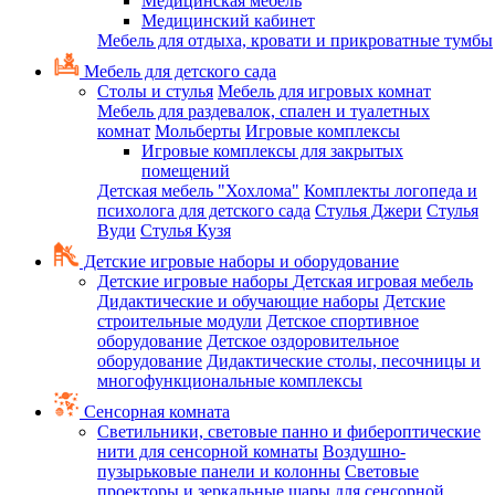
Медицинская мебель
Медицинский кабинет
Мебель для отдыха, кровати и прикроватные тумбы
Мебель для детского сада
Столы и стулья
Мебель для игровых комнат
Мебель для раздевалок, спален и туалетных
комнат
Мольберты
Игровые комплексы
Игровые комплексы для закрытых
помещений
Детская мебель "Хохлома"
Комплекты логопеда и
психолога для детского сада
Стулья Джери
Стулья
Вуди
Стулья Кузя
Детские игровые наборы и оборудование
Детские игровые наборы
Детская игровая мебель
Дидактические и обучающие наборы
Детские
строительные модули
Детское спортивное
оборудование
Детское оздоровительное
оборудование
Дидактические столы, песочницы и
многофункциональные комплексы
Сенсорная комната
Светильники, световые панно и фибероптические
нити для сенсорной комнаты
Воздушно-
пузырьковые панели и колонны
Световые
проекторы и зеркальные шары для сенсорной