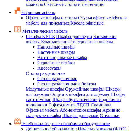
комнаты
Световые столы и песочницы
Офисная мебель
Офисные шкафы и столы
Стулья офисные
Мягкая
мебель для приемных
Кресла офисные
Металлическая мебель
Шкафы КУПЕ
Шкафы для обуви
Банковские
шкафы
Компьютерные и серверные шкафы
Напольные шкафы
Настенные шкафы
Антивандальные шкафы
Серверные стойки
Аксессуары
Столы разделочные
Столы разделочные
Столы разделочные с бортом
Модульные шкафы
Оружейные шкафы
Шкафы
для одежды
Опции к шкафам для одежды
Шкафы
картотечные
Шкафы бухгалтерские
Изделия из
проволоки
С фасадом из ЛДСП
Скамейки
Офисная мебель
Абонентские шкафы
Архивно-
складские шкафы
Шкафы для сумок
Стеллажи
Учебно-наглядные пособия и оборудование
Дошкольное образование
Начальная школа (ФГОС