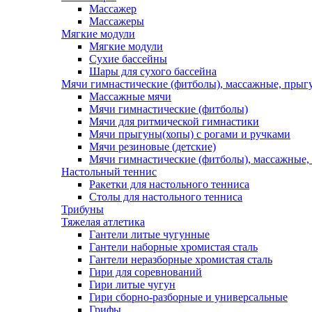
Массажер
Массажеры
Мягкие модули
Мягкие модули
Сухие бассейны
Шары для сухого бассейна
Мячи гимнастические (фитболы), массажные, прыгу
Массажные мячи
Мячи гимнастические (фитболы)
Мячи для ритмической гимнастики
Мячи прыгуны(хопы) с рогами и ручками
Мячи резиновые (детские)
Мячи гимнастические (фитболы), массажные,
Настольный теннис
Ракетки для настольного тенниса
Столы для настольного тенниса
Трибуны
Тяжелая атлетика
Гантели литые чугунные
Гантели наборные хромистая сталь
Гантели неразборные хромистая сталь
Гири для соревнований
Гири литые чугун
Гири сборно-разборные и универсальные
Грифы