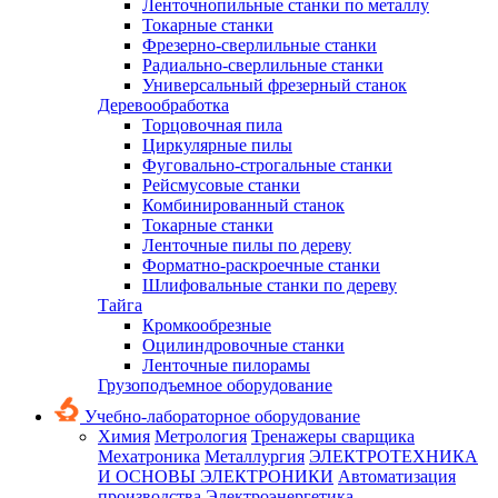
Ленточнопильные станки по металлу
Токарные станки
Фрезерно-сверлильные станки
Радиально-сверлильные станки
Универсальный фрезерный станок
Деревообработка
Торцовочная пила
Циркулярные пилы
Фуговально-строгальные станки
Рейсмусовые станки
Комбинированный станок
Токарные станки
Ленточные пилы по дереву
Форматно-раскроечные станки
Шлифовальные станки по дереву
Тайга
Кромкообрезные
Оцилиндровочные станки
Ленточные пилорамы
Грузоподъемное оборудование
Учебно-лабораторное оборудование
Химия
Метрология
Тренажеры сварщика
Мехатроника
Металлургия
ЭЛЕКТРОТЕХНИКА
И ОСНОВЫ ЭЛЕКТРОНИКИ
Автоматизация
производства
Электроэнергетика