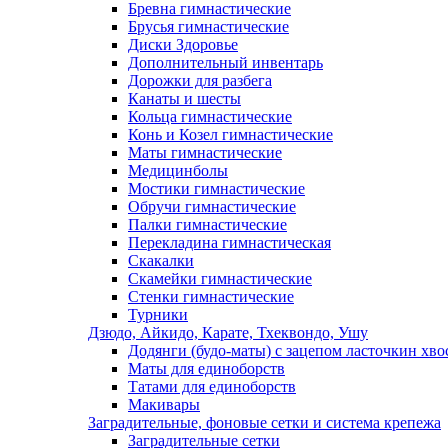
Бревна гимнастические
Брусья гимнастические
Диски Здоровье
Дополнительный инвентарь
Дорожки для разбега
Канаты и шесты
Кольца гимнастические
Конь и Козел гимнастические
Маты гимнастические
Медицинболы
Мостики гимнастические
Обручи гимнастические
Палки гимнастические
Перекладина гимнастическая
Скакалки
Скамейки гимнастические
Стенки гимнастические
Турники
Дзюдо, Айкидо, Карате, Тхеквондо, Ушу
Додянги (будо-маты) с зацепом ласточкин хво
Маты для единоборств
Татами для единоборств
Макивары
Заградительные, фоновые сетки и система крепежа
Заградительные сетки