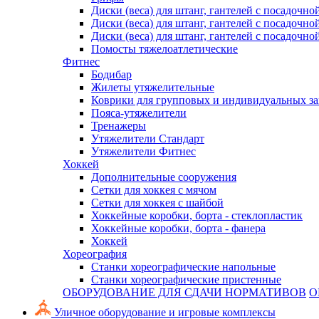
Диски (веса) для штанг, гантелей с посадочно
Диски (веса) для штанг, гантелей с посадочно
Диски (веса) для штанг, гантелей с посадочно
Помосты тяжелоатлетические
Фитнес
Бодибар
Жилеты утяжелительные
Коврики для групповых и индивидуальных з
Пояса-утяжелители
Тренажеры
Утяжелители Стандарт
Утяжелители Фитнес
Хоккей
Дополнительные сооружения
Сетки для хоккея с мячом
Сетки для хоккея с шайбой
Хоккейные коробки, борта - стеклопластик
Хоккейные коробки, борта - фанера
Хоккей
Хореография
Станки хореографические напольные
Станки хореографические пристенные
ОБОРУДОВАНИЕ ДЛЯ СДАЧИ НОРМАТИВОВ
О
Уличное оборудование и игровые комплексы