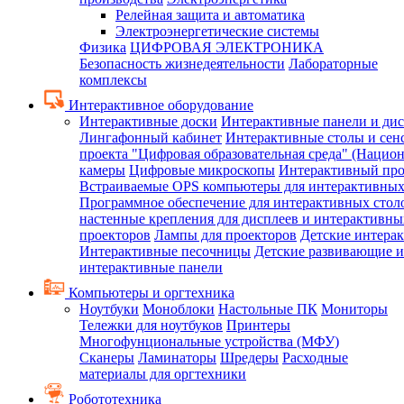
Релейная защита и автоматика
Электроэнергетические системы
Физика
ЦИФРОВАЯ ЭЛЕКТРОНИКА
Безопасность жизнедеятельности
Лабораторные
комплексы
Интерактивное оборудование
Интерактивные доски
Интерактивные панели и ди
Лингафонный кабинет
Интерактивные столы и сен
проекта "Цифровая образовательная среда" (Нацио
камеры
Цифровые микроскопы
Интерактивный про
Встраиваемые OPS компьютеры для интерактивных
Программное обеспечение для интерактивных стол
настенные крепления для дисплеев и интерактивны
проекторов
Лампы для проекторов
Детские интера
Интерактивные песочницы
Детские развивающие и
интерактивные панели
Компьютеры и оргтехника
Ноутбуки
Моноблоки
Настольные ПК
Мониторы
Тележки для ноутбуков
Принтеры
Многофунциональные устройства (МФУ)
Сканеры
Ламинаторы
Шредеры
Расходные
материалы для оргтехники
Робототехника