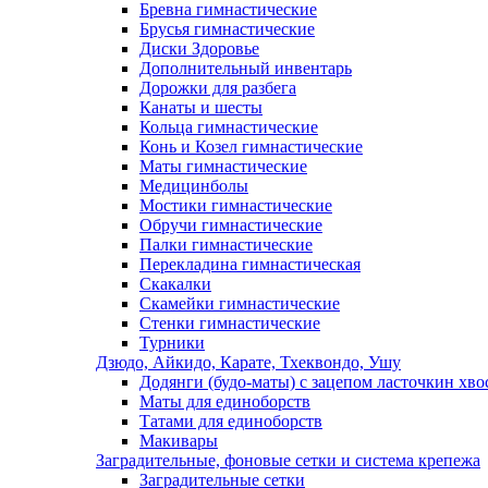
Бревна гимнастические
Брусья гимнастические
Диски Здоровье
Дополнительный инвентарь
Дорожки для разбега
Канаты и шесты
Кольца гимнастические
Конь и Козел гимнастические
Маты гимнастические
Медицинболы
Мостики гимнастические
Обручи гимнастические
Палки гимнастические
Перекладина гимнастическая
Скакалки
Скамейки гимнастические
Стенки гимнастические
Турники
Дзюдо, Айкидо, Карате, Тхеквондо, Ушу
Додянги (будо-маты) с зацепом ласточкин хво
Маты для единоборств
Татами для единоборств
Макивары
Заградительные, фоновые сетки и система крепежа
Заградительные сетки