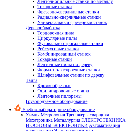
Ленточнопильные станки по металлу
Токарные станки
Фрезерно-сверлильные станки
Радиально-сверлильные станки
Универсальный фрезерный станок
Деревообработка
Торцовочная пила
Циркулярные пилы
Фуговально-строгальные станки
Рейсмусовые станки
Комбинированный станок
Токарные станки
Ленточные пилы по дереву
Форматно-раскроечные станки
Шлифовальные станки по дереву
Тайга
Кромкообрезные
Оцилиндровочные станки
Ленточные пилорамы
Грузоподъемное оборудование
Учебно-лабораторное оборудование
Химия
Метрология
Тренажеры сварщика
Мехатроника
Металлургия
ЭЛЕКТРОТЕХНИКА
И ОСНОВЫ ЭЛЕКТРОНИКИ
Автоматизация
производства
Электроэнергетика