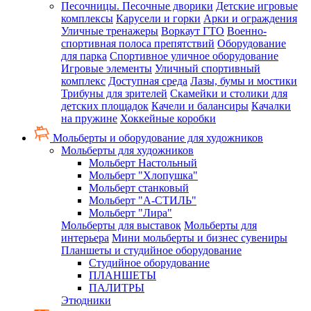
Песочницы. Песочные дворики
Детские игровые
комплексы
Карусели и горки
Арки и ограждения
Уличные тренажеры
Воркаут ГТО
Военно-
спортивная полоса препятствий
Оборудование
для парка
Спортивное уличное оборудование
Игровые элементы
Уличный спортивный
комплекс
Доступная среда
Лазы, бумы и мостики
Трибуны для зрителей
Скамейки и столики для
детских площадок
Качели и балансиры
Качалки
на пружине
Хоккейные коробки
Мольберты и оборудование для художников
Мольберты для художников
Мольберт Настольный
Мольберт "Хлопушка"
Мольберт станковый
Мольберт "А-СТИЛЬ"
Мольберт "Лира"
Мольберты для выставок
Мольберты для
интерьера
Мини мольберты и бизнес сувениры
Планшеты и студийное оборудование
Студийное оборудование
ПЛАНШЕТЫ
ПАЛИТРЫ
Этюдники