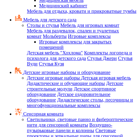
Медицинская мебель
Медицинский кабинет
Мебель для отдыха, кровати и прикроватные тумбы
Мебель для детского сада
Столы и стулья
Мебель для игровых комнат
Мебель для раздевалок, спален и туалетных
комнат
Мольберты
Игровые комплексы
Игровые комплексы для закрытых
помещений
Детская мебель "Хохлома"
Комплекты логопеда и
психолога для детского сада
Стулья Джери
Стулья
Вуди
Стулья Кузя
Детские игровые наборы и оборудование
Детские игровые наборы
Детская игровая мебель
Дидактические и обучающие наборы
Детские
строительные модули
Детское спортивное
оборудование
Детское оздоровительное
оборудование
Дидактические столы, песочницы и
многофункциональные комплексы
Сенсорная комната
Светильники, световые панно и фибероптические
нити для сенсорной комнаты
Воздушно-
пузырьковые панели и колонны
Световые
проекторы и зеркальные шары для сенсорной