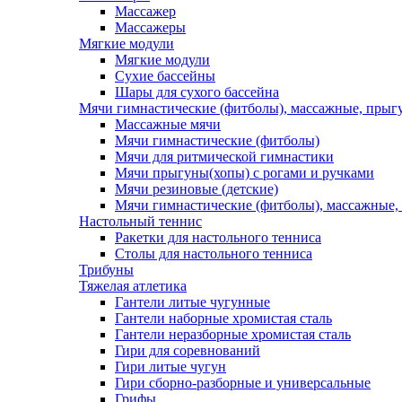
Массажер
Массажеры
Мягкие модули
Мягкие модули
Сухие бассейны
Шары для сухого бассейна
Мячи гимнастические (фитболы), массажные, прыгу
Массажные мячи
Мячи гимнастические (фитболы)
Мячи для ритмической гимнастики
Мячи прыгуны(хопы) с рогами и ручками
Мячи резиновые (детские)
Мячи гимнастические (фитболы), массажные,
Настольный теннис
Ракетки для настольного тенниса
Столы для настольного тенниса
Трибуны
Тяжелая атлетика
Гантели литые чугунные
Гантели наборные хромистая сталь
Гантели неразборные хромистая сталь
Гири для соревнований
Гири литые чугун
Гири сборно-разборные и универсальные
Грифы