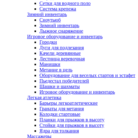
Сетки для водного поло
Система крепежа
Зимний инвентарь
Сноутьюб
Зимний инвентарь
Лыжное снаряжение
Игровое оборудование и инвентарь
Городки
Дуги для подлезания
Качели деревянные
Лестница веревочная
Манишки
Метание в цель
Оборудование для веселых стартов и эстафет
Пьедестал победителей
Шашки и шахматы
Игровое оборудование и инвентарь
Легкая атлетика
Барьеры легкоатлетические
Гранаты для метания
Колодки стартовые
Планки для прыжков в высоту
Стойки для прыжков в высоту
Ядра для толкания
Массажеры