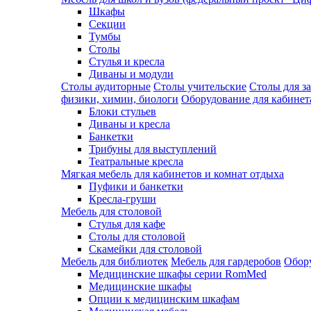
Шкафы
Секции
Тумбы
Столы
Стулья и кресла
Диваны и модули
Столы аудиторные
Столы учительские
Столы для з
физики, химии, биологи
Оборудование для кабинета
Блоки стульев
Диваны и кресла
Банкетки
Трибуны для выступлений
Театральные кресла
Мягкая мебель для кабинетов и комнат отдыха
Пуфики и банкетки
Кресла-груши
Мебель для столовой
Cтулья для кафе
Cтолы для столовой
Скамейки для столовой
Мебель для библиотек
Мебель для гардеробов
Обору
Медицинские шкафы серии RomMed
Медицинские шкафы
Опции к медицинским шкафам