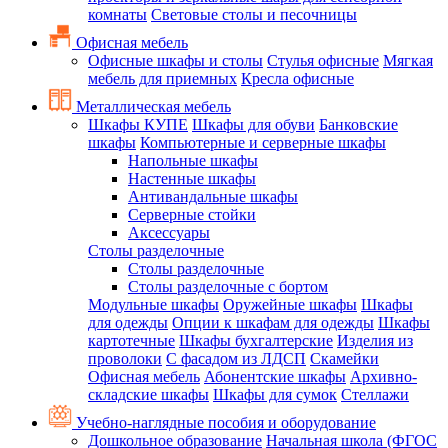
комнаты
Световые столы и песочницы
Офисная мебель
Офисные шкафы и столы
Стулья офисные
Мягкая
мебель для приемных
Кресла офисные
Металлическая мебель
Шкафы КУПЕ
Шкафы для обуви
Банковские
шкафы
Компьютерные и серверные шкафы
Напольные шкафы
Настенные шкафы
Антивандальные шкафы
Серверные стойки
Аксессуары
Столы разделочные
Столы разделочные
Столы разделочные с бортом
Модульные шкафы
Оружейные шкафы
Шкафы
для одежды
Опции к шкафам для одежды
Шкафы
картотечные
Шкафы бухгалтерские
Изделия из
проволоки
С фасадом из ЛДСП
Скамейки
Офисная мебель
Абонентские шкафы
Архивно-
складские шкафы
Шкафы для сумок
Стеллажи
Учебно-наглядные пособия и оборудование
Дошкольное образование
Начальная школа (ФГОС