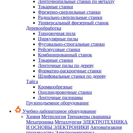
Ленточнопильные станки по металлу
Токарные станки
Фрезерно-сверлильные станки
Радиально-сверлильные станки
Универсальный фрезерный станок
Деревообработка
Торцовочная пила
Циркулярные пилы
Фуговально-строгальные станки
Рейсмусовые станки
Комбинированный станок
Токарные станки
Ленточные пилы по дереву
Форматно-раскроечные станки
Шлифовальные станки по дереву
Тайга
Кромкообрезные
Оцилиндровочные станки
Ленточные пилорамы
Грузоподъемное оборудование
Учебно-лабораторное оборудование
Химия
Метрология
Тренажеры сварщика
Мехатроника
Металлургия
ЭЛЕКТРОТЕХНИКА
И ОСНОВЫ ЭЛЕКТРОНИКИ
Автоматизация
производства
Электроэнергетика