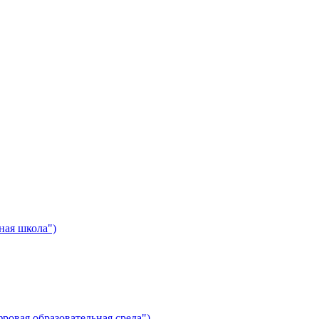
ная школа")
ровая образовательная среда")