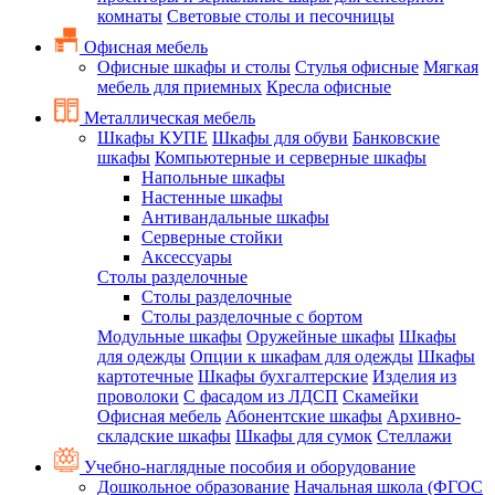
комнаты
Световые столы и песочницы
Офисная мебель
Офисные шкафы и столы
Стулья офисные
Мягкая
мебель для приемных
Кресла офисные
Металлическая мебель
Шкафы КУПЕ
Шкафы для обуви
Банковские
шкафы
Компьютерные и серверные шкафы
Напольные шкафы
Настенные шкафы
Антивандальные шкафы
Серверные стойки
Аксессуары
Столы разделочные
Столы разделочные
Столы разделочные с бортом
Модульные шкафы
Оружейные шкафы
Шкафы
для одежды
Опции к шкафам для одежды
Шкафы
картотечные
Шкафы бухгалтерские
Изделия из
проволоки
С фасадом из ЛДСП
Скамейки
Офисная мебель
Абонентские шкафы
Архивно-
складские шкафы
Шкафы для сумок
Стеллажи
Учебно-наглядные пособия и оборудование
Дошкольное образование
Начальная школа (ФГОС