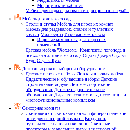
Медицинская мебель
Медицинский кабинет
Мебель для отдыха, кровати и прикроватные тумбы
Мебель для детского сада
Столы и стулья
Мебель для игровых комнат
Мебель для раздевалок, спален и туалетных
комнат
Мольберты
Игровые комплексы
Игровые комплексы для закрытых
помещений
Детская мебель "Хохлома"
Комплекты логопеда и
психолога для детского сада
Стулья Джери
Стулья
Вуди
Стулья Кузя
Детские игровые наборы и оборудование
Детские игровые наборы
Детская игровая мебель
Дидактические и обучающие наборы
Детские
строительные модули
Детское спортивное
оборудование
Детское оздоровительное
оборудование
Дидактические столы, песочницы и
многофункциональные комплексы
Сенсорная комната
Светильники, световые панно и фибероптические
нити для сенсорной комнаты
Воздушно-
пузырьковые панели и колонны
Световые
проекторы и зеркальные шары для сенсорной