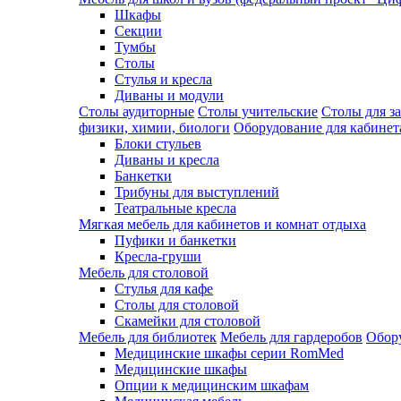
Шкафы
Секции
Тумбы
Столы
Стулья и кресла
Диваны и модули
Столы аудиторные
Столы учительские
Столы для з
физики, химии, биологи
Оборудование для кабинета
Блоки стульев
Диваны и кресла
Банкетки
Трибуны для выступлений
Театральные кресла
Мягкая мебель для кабинетов и комнат отдыха
Пуфики и банкетки
Кресла-груши
Мебель для столовой
Cтулья для кафе
Cтолы для столовой
Скамейки для столовой
Мебель для библиотек
Мебель для гардеробов
Обору
Медицинские шкафы серии RomMed
Медицинские шкафы
Опции к медицинским шкафам