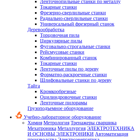
Ленточнопильные станки по металлу
Токарные станки
Фрезерно-сверлильные станки
Радиально-сверлильные станки
Универсальный фрезерный станок
Деревообработка
Торцовочная пила
Циркулярные пилы
Фуговально-строгальные станки
Рейсмусовые станки
Комбинированный станок
Токарные станки
Ленточные пилы по дереву
Форматно-раскроечные станки
Шлифовальные станки по дереву
Тайга
Кромкообрезные
Оцилиндровочные станки
Ленточные пилорамы
Грузоподъемное оборудование
Учебно-лабораторное оборудование
Химия
Метрология
Тренажеры сварщика
Мехатроника
Металлургия
ЭЛЕКТРОТЕХНИКА
И ОСНОВЫ ЭЛЕКТРОНИКИ
Автоматизация
производства
Электроэнергетика