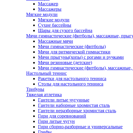
Массажер
Массажеры
Мягкие модули
Мягкие модули
Сухие бассейны
Шары для сухого бассейна
Мячи гимнастические (фитболы), массажные, прыгу
Массажные мячи
Мячи гимнастические (фитболы)
Мячи для ритмической гимнастики
Мячи прыгуны(хопы) с рогами и ручками
Мячи резиновые (детские)
Мячи гимнастические (фитболы), массажные,
Настольный теннис
Ракетки для настольного тенниса
Столы для настольного тенниса
Трибуны
Тяжелая атлетика
Гантели литые чугунные
Гантели наборные хромистая сталь
Гантели неразборные хромистая сталь
Гири для соревнований
Гири литые чугун
Гири сборно-разборные и универсальные
Грифы