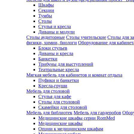
Шкафы
Секции
Тумбы
Столы
Стулья и кресла
Диваны и модули
Столы аудиторные
Столы учительские
Столы для з
физики, химии, биологи
Оборудование для кабинета
Блоки стульев
Диваны и кресла
Банкетки
Трибуны для выступлений
Театральные кресла
Мягкая мебель для кабинетов и комнат отдыха
Пуфики и банкетки
Кресла-груши
Мебель для столовой
Cтулья для кафе
Cтолы для столовой
Скамейки для столовой
Мебель для библиотек
Мебель для гардеробов
Обору
Медицинские шкафы серии RomMed
Медицинские шкафы
Опции к медицинским шкафам