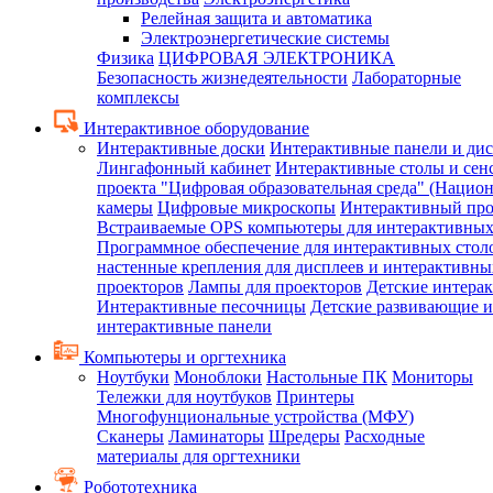
Релейная защита и автоматика
Электроэнергетические системы
Физика
ЦИФРОВАЯ ЭЛЕКТРОНИКА
Безопасность жизнедеятельности
Лабораторные
комплексы
Интерактивное оборудование
Интерактивные доски
Интерактивные панели и ди
Лингафонный кабинет
Интерактивные столы и сен
проекта "Цифровая образовательная среда" (Нацио
камеры
Цифровые микроскопы
Интерактивный про
Встраиваемые OPS компьютеры для интерактивных
Программное обеспечение для интерактивных стол
настенные крепления для дисплеев и интерактивны
проекторов
Лампы для проекторов
Детские интера
Интерактивные песочницы
Детские развивающие и
интерактивные панели
Компьютеры и оргтехника
Ноутбуки
Моноблоки
Настольные ПК
Мониторы
Тележки для ноутбуков
Принтеры
Многофунциональные устройства (МФУ)
Сканеры
Ламинаторы
Шредеры
Расходные
материалы для оргтехники
Робототехника