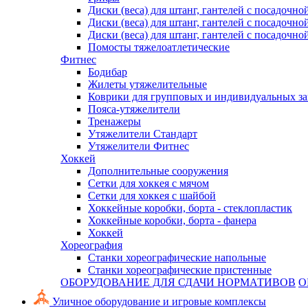
Диски (веса) для штанг, гантелей с посадочно
Диски (веса) для штанг, гантелей с посадочно
Диски (веса) для штанг, гантелей с посадочно
Помосты тяжелоатлетические
Фитнес
Бодибар
Жилеты утяжелительные
Коврики для групповых и индивидуальных з
Пояса-утяжелители
Тренажеры
Утяжелители Стандарт
Утяжелители Фитнес
Хоккей
Дополнительные сооружения
Сетки для хоккея с мячом
Сетки для хоккея с шайбой
Хоккейные коробки, борта - стеклопластик
Хоккейные коробки, борта - фанера
Хоккей
Хореография
Станки хореографические напольные
Станки хореографические пристенные
ОБОРУДОВАНИЕ ДЛЯ СДАЧИ НОРМАТИВОВ
О
Уличное оборудование и игровые комплексы