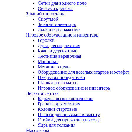
Сетки для водного поло
Система крепежа
Зимний инвентарь
Сноутьюб
Зимний инвентарь
Лыжное снаряжение
Игровое оборудование и инвентарь
Городки
Дуги для подлезания
Качели деревянные
Лестница веревочная
Манишки
Метание в цель
Оборудование для веселых стартов и эстафет
Пьедестал победителей
Шашки и шахматы
Игровое оборудование и инвентарь
Легкая атлетика
Барьеры легкоатлетические
Гранаты для метания
Колодки стартовые
Планки для прыжков в высоту
Стойки для прыжков в высоту
Ядра для толкания
Массажеры