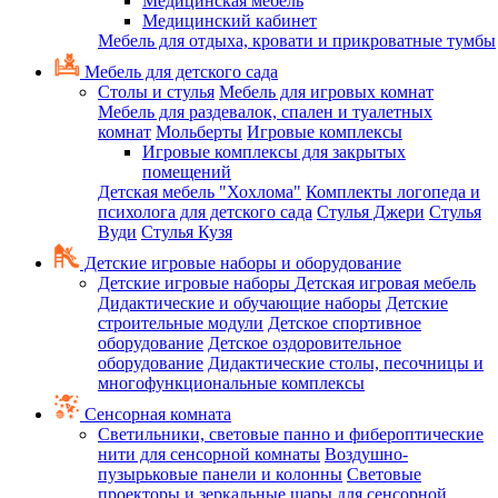
Медицинская мебель
Медицинский кабинет
Мебель для отдыха, кровати и прикроватные тумбы
Мебель для детского сада
Столы и стулья
Мебель для игровых комнат
Мебель для раздевалок, спален и туалетных
комнат
Мольберты
Игровые комплексы
Игровые комплексы для закрытых
помещений
Детская мебель "Хохлома"
Комплекты логопеда и
психолога для детского сада
Стулья Джери
Стулья
Вуди
Стулья Кузя
Детские игровые наборы и оборудование
Детские игровые наборы
Детская игровая мебель
Дидактические и обучающие наборы
Детские
строительные модули
Детское спортивное
оборудование
Детское оздоровительное
оборудование
Дидактические столы, песочницы и
многофункциональные комплексы
Сенсорная комната
Светильники, световые панно и фибероптические
нити для сенсорной комнаты
Воздушно-
пузырьковые панели и колонны
Световые
проекторы и зеркальные шары для сенсорной