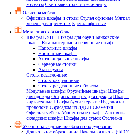
комнаты
Световые столы и песочницы
Офисная мебель
Офисные шкафы и столы
Стулья офисные
Мягкая
мебель для приемных
Кресла офисные
Металлическая мебель
Шкафы КУПЕ
Шкафы для обуви
Банковские
шкафы
Компьютерные и серверные шкафы
Напольные шкафы
Настенные шкафы
Антивандальные шкафы
Серверные стойки
Аксессуары
Столы разделочные
Столы разделочные
Столы разделочные с бортом
Модульные шкафы
Оружейные шкафы
Шкафы
для одежды
Опции к шкафам для одежды
Шкафы
картотечные
Шкафы бухгалтерские
Изделия из
проволоки
С фасадом из ЛДСП
Скамейки
Офисная мебель
Абонентские шкафы
Архивно-
складские шкафы
Шкафы для сумок
Стеллажи
Учебно-наглядные пособия и оборудование
Дошкольное образование
Начальная школа (ФГОС