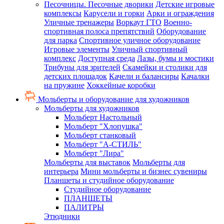
Песочницы. Песочные дворики
Детские игровые
комплексы
Карусели и горки
Арки и ограждения
Уличные тренажеры
Воркаут ГТО
Военно-
спортивная полоса препятствий
Оборудование
для парка
Спортивное уличное оборудование
Игровые элементы
Уличный спортивный
комплекс
Доступная среда
Лазы, бумы и мостики
Трибуны для зрителей
Скамейки и столики для
детских площадок
Качели и балансиры
Качалки
на пружине
Хоккейные коробки
Мольберты и оборудование для художников
Мольберты для художников
Мольберт Настольный
Мольберт "Хлопушка"
Мольберт станковый
Мольберт "А-СТИЛЬ"
Мольберт "Лира"
Мольберты для выставок
Мольберты для
интерьера
Мини мольберты и бизнес сувениры
Планшеты и студийное оборудование
Студийное оборудование
ПЛАНШЕТЫ
ПАЛИТРЫ
Этюдники