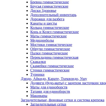
Бревна гимнастические
Брусья гимнастические
Диски Здоровье
Дополнительный инвентарь
Дорожки для разбега
Канаты и шесты
Кольца гимнастические
Конь и Козел гимнастические
Маты гимнастические
Медицинболы
Мостики гимнастические
Обручи гимнастические
Палки гимнастические
Перекладина гимнастическая
Скакалки
Скамейки гимнастические
Стенки гимнастические
Турники
Дзюдо, Айкидо, Карате, Тхеквондо, Ушу
Додянги (будо-маты) с зацепом ласточкин хво
Маты для единоборств
Татами для единоборств
Макивары
Заградительные, фоновые сетки и система крепежа
Заградительные сетки