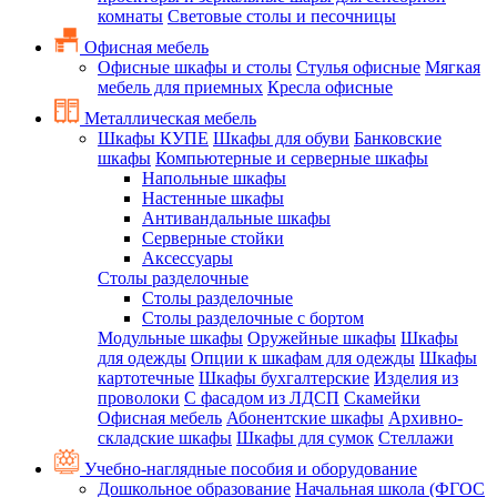
комнаты
Световые столы и песочницы
Офисная мебель
Офисные шкафы и столы
Стулья офисные
Мягкая
мебель для приемных
Кресла офисные
Металлическая мебель
Шкафы КУПЕ
Шкафы для обуви
Банковские
шкафы
Компьютерные и серверные шкафы
Напольные шкафы
Настенные шкафы
Антивандальные шкафы
Серверные стойки
Аксессуары
Столы разделочные
Столы разделочные
Столы разделочные с бортом
Модульные шкафы
Оружейные шкафы
Шкафы
для одежды
Опции к шкафам для одежды
Шкафы
картотечные
Шкафы бухгалтерские
Изделия из
проволоки
С фасадом из ЛДСП
Скамейки
Офисная мебель
Абонентские шкафы
Архивно-
складские шкафы
Шкафы для сумок
Стеллажи
Учебно-наглядные пособия и оборудование
Дошкольное образование
Начальная школа (ФГОС