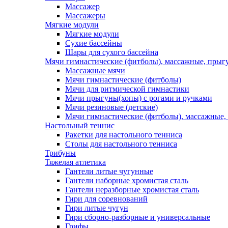
Массажер
Массажеры
Мягкие модули
Мягкие модули
Сухие бассейны
Шары для сухого бассейна
Мячи гимнастические (фитболы), массажные, прыгу
Массажные мячи
Мячи гимнастические (фитболы)
Мячи для ритмической гимнастики
Мячи прыгуны(хопы) с рогами и ручками
Мячи резиновые (детские)
Мячи гимнастические (фитболы), массажные,
Настольный теннис
Ракетки для настольного тенниса
Столы для настольного тенниса
Трибуны
Тяжелая атлетика
Гантели литые чугунные
Гантели наборные хромистая сталь
Гантели неразборные хромистая сталь
Гири для соревнований
Гири литые чугун
Гири сборно-разборные и универсальные
Грифы