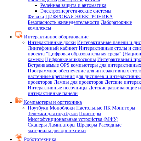
Релейная защита и автоматика
Электроэнергетические системы
Физика
ЦИФРОВАЯ ЭЛЕКТРОНИКА
Безопасность жизнедеятельности
Лабораторные
комплексы
Интерактивное оборудование
Интерактивные доски
Интерактивные панели и ди
Лингафонный кабинет
Интерактивные столы и сен
проекта "Цифровая образовательная среда" (Нацио
камеры
Цифровые микроскопы
Интерактивный про
Встраиваемые OPS компьютеры для интерактивных
Программное обеспечение для интерактивных стол
настенные крепления для дисплеев и интерактивны
проекторов
Лампы для проекторов
Детские интера
Интерактивные песочницы
Детские развивающие и
интерактивные панели
Компьютеры и оргтехника
Ноутбуки
Моноблоки
Настольные ПК
Мониторы
Тележки для ноутбуков
Принтеры
Многофунциональные устройства (МФУ)
Сканеры
Ламинаторы
Шредеры
Расходные
материалы для оргтехники
Робототехника