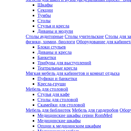
Шкафы
Секции
Тумбы
Столы
Стулья и кресла
Диваны и модули
Столы аудиторные
Столы учительские
Столы для з
физики, химии, биологи
Оборудование для кабинета
Блоки стульев
Диваны и кресла
Банкетки
Трибуны для выступлений
Театральные кресла
Мягкая мебель для кабинетов и комнат отдыха
Пуфики и банкетки
Кресла-груши
Мебель для столовой
Cтулья для кафе
Cтолы для столовой
Скамейки для столовой
Мебель для библиотек
Мебель для гардеробов
Обору
Медицинские шкафы серии RomMed
Медицинские шкафы
Опции к медицинским шкафам