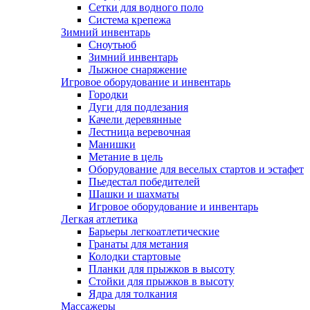
Сетки для водного поло
Система крепежа
Зимний инвентарь
Сноутьюб
Зимний инвентарь
Лыжное снаряжение
Игровое оборудование и инвентарь
Городки
Дуги для подлезания
Качели деревянные
Лестница веревочная
Манишки
Метание в цель
Оборудование для веселых стартов и эстафет
Пьедестал победителей
Шашки и шахматы
Игровое оборудование и инвентарь
Легкая атлетика
Барьеры легкоатлетические
Гранаты для метания
Колодки стартовые
Планки для прыжков в высоту
Стойки для прыжков в высоту
Ядра для толкания
Массажеры