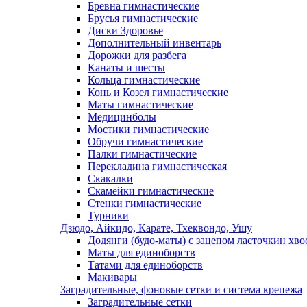
Бревна гимнастические
Брусья гимнастические
Диски Здоровье
Дополнительный инвентарь
Дорожки для разбега
Канаты и шесты
Кольца гимнастические
Конь и Козел гимнастические
Маты гимнастические
Медицинболы
Мостики гимнастические
Обручи гимнастические
Палки гимнастические
Перекладина гимнастическая
Скакалки
Скамейки гимнастические
Стенки гимнастические
Турники
Дзюдо, Айкидо, Карате, Тхеквондо, Ушу
Додянги (будо-маты) с зацепом ласточкин хво
Маты для единоборств
Татами для единоборств
Макивары
Заградительные, фоновые сетки и система крепежа
Заградительные сетки