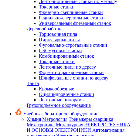
Ленточнопильные станки по металлу
Токарные станки
Фрезерно-сверлильные станки
Радиально-сверлильные станки
Универсальный фрезерный станок
Деревообработка
Торцовочная пила
Циркулярные пилы
Фуговально-строгальные станки
Рейсмусовые станки
Комбинированный станок
Токарные станки
Ленточные пилы по дереву
Форматно-раскроечные станки
Шлифовальные станки по дереву
Тайга
Кромкообрезные
Оцилиндровочные станки
Ленточные пилорамы
Грузоподъемное оборудование
Учебно-лабораторное оборудование
Химия
Метрология
Тренажеры сварщика
Мехатроника
Металлургия
ЭЛЕКТРОТЕХНИКА
И ОСНОВЫ ЭЛЕКТРОНИКИ
Автоматизация
производства
Электроэнергетика