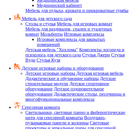
Медицинская мебель
Медицинский кабинет
Мебель для отдыха, кровати и прикроватные тумбы
Мебель для детского сада
Столы и стулья
Мебель для игровых комнат
Мебель для раздевалок, спален и туалетных
комнат
Мольберты
Игровые комплексы
Игровые комплексы для закрытых
помещений
Детская мебель "Хохлома"
Комплекты логопеда и
психолога для детского сада
Стулья Джери
Стулья
Вуди
Стулья Кузя
Детские игровые наборы и оборудование
Детские игровые наборы
Детская игровая мебель
Дидактические и обучающие наборы
Детские
строительные модули
Детское спортивное
оборудование
Детское оздоровительное
оборудование
Дидактические столы, песочницы и
многофункциональные комплексы
Сенсорная комната
Светильники, световые панно и фибероптические
нити для сенсорной комнаты
Воздушно-
пузырьковые панели и колонны
Световые
проекторы и зеркальные шары для сенсорной