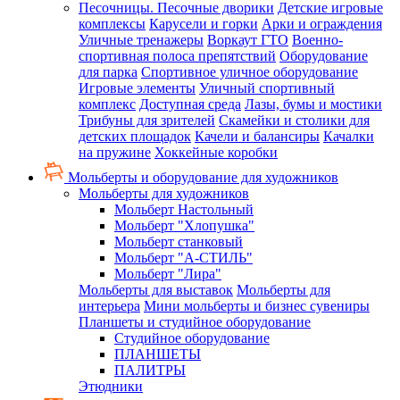
Песочницы. Песочные дворики
Детские игровые
комплексы
Карусели и горки
Арки и ограждения
Уличные тренажеры
Воркаут ГТО
Военно-
спортивная полоса препятствий
Оборудование
для парка
Спортивное уличное оборудование
Игровые элементы
Уличный спортивный
комплекс
Доступная среда
Лазы, бумы и мостики
Трибуны для зрителей
Скамейки и столики для
детских площадок
Качели и балансиры
Качалки
на пружине
Хоккейные коробки
Мольберты и оборудование для художников
Мольберты для художников
Мольберт Настольный
Мольберт "Хлопушка"
Мольберт станковый
Мольберт "А-СТИЛЬ"
Мольберт "Лира"
Мольберты для выставок
Мольберты для
интерьера
Мини мольберты и бизнес сувениры
Планшеты и студийное оборудование
Студийное оборудование
ПЛАНШЕТЫ
ПАЛИТРЫ
Этюдники