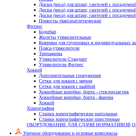
Диски (веса) для штанг, гантелей с посадочно
Диски (веса) для штанг, гантелей с посадочно
Диски (веса) для штанг, гантелей с посадочно
Помосты тяжелоатлетические
Фитнес
Бодибар
Жилеты утяжелительные
Коврики для групповых и индивидуальных з
Пояса-утяжелители
Тренажеры
Утяжелители Стандарт
Утяжелители Фитнес
Хоккей
Дополнительные сооружения
Сетки для хоккея с мячом
Сетки для хоккея с шайбой
Хоккейные коробки, борта - стеклопластик
Хоккейные коробки, борта - фанера
Хоккей
Хореография
Станки хореографические напольные
Станки хореографические пристенные
ОБОРУДОВАНИЕ ДЛЯ СДАЧИ НОРМАТИВОВ
О
Уличное оборудование и игровые комплексы