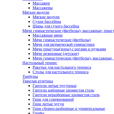
Массажер
Массажеры
Мягкие модули
Мягкие модули
Сухие бассейны
Шары для сухого бассейна
Мячи гимнастические (фитболы), массажные, прыгу
Массажные мячи
Мячи гимнастические (фитболы)
Мячи для ритмической гимнастики
Мячи прыгуны(хопы) с рогами и ручками
Мячи резиновые (детские)
Мячи гимнастические (фитболы), массажные,
Настольный теннис
Ракетки для настольного тенниса
Столы для настольного тенниса
Трибуны
Тяжелая атлетика
Гантели литые чугунные
Гантели наборные хромистая сталь
Гантели неразборные хромистая сталь
Гири для соревнований
Гири литые чугун
Гири сборно-разборные и универсальные
Грифы