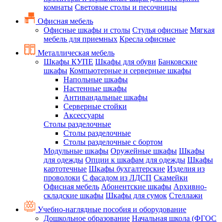
комнаты
Световые столы и песочницы
Офисная мебель
Офисные шкафы и столы
Стулья офисные
Мягкая
мебель для приемных
Кресла офисные
Металлическая мебель
Шкафы КУПЕ
Шкафы для обуви
Банковские
шкафы
Компьютерные и серверные шкафы
Напольные шкафы
Настенные шкафы
Антивандальные шкафы
Серверные стойки
Аксессуары
Столы разделочные
Столы разделочные
Столы разделочные с бортом
Модульные шкафы
Оружейные шкафы
Шкафы
для одежды
Опции к шкафам для одежды
Шкафы
картотечные
Шкафы бухгалтерские
Изделия из
проволоки
С фасадом из ЛДСП
Скамейки
Офисная мебель
Абонентские шкафы
Архивно-
складские шкафы
Шкафы для сумок
Стеллажи
Учебно-наглядные пособия и оборудование
Дошкольное образование
Начальная школа (ФГОС