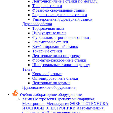
Ленточнопильные станки по металлу
Токарные станки
Фрезерно-сверлильные станки
Радиально-сверлильные станки
Универсальный фрезерный станок
Деревообработка
Торцовочная пила
Циркулярные пилы
Фуговально-строгальные станки
Рейсмусовые станки
Комбинированный станок
Токарные станки
Ленточные пилы по дереву
Форматно-раскроечные станки
Шлифовальные станки по дереву
Тайга
Кромкообрезные
Оцилиндровочные станки
Ленточные пилорамы
Грузоподъемное оборудование
Учебно-лабораторное оборудование
Химия
Метрология
Тренажеры сварщика
Мехатроника
Металлургия
ЭЛЕКТРОТЕХНИКА
И ОСНОВЫ ЭЛЕКТРОНИКИ
Автоматизация
производства
Электроэнергетика