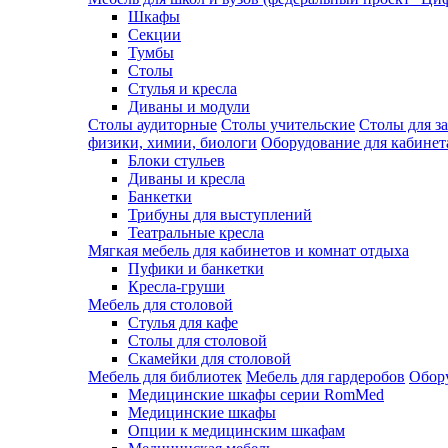
Шкафы
Секции
Тумбы
Столы
Стулья и кресла
Диваны и модули
Столы аудиторные
Столы учительские
Столы для з
физики, химии, биологи
Оборудование для кабинета
Блоки стульев
Диваны и кресла
Банкетки
Трибуны для выступлений
Театральные кресла
Мягкая мебель для кабинетов и комнат отдыха
Пуфики и банкетки
Кресла-груши
Мебель для столовой
Cтулья для кафе
Cтолы для столовой
Скамейки для столовой
Мебель для библиотек
Мебель для гардеробов
Обору
Медицинские шкафы серии RomMed
Медицинские шкафы
Опции к медицинским шкафам