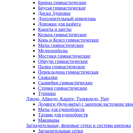
Бревна гимнастические
Брусья гимнастические
Диски Здоровье
Дополнительный инвентарь
Дорожки для разбега
Канаты и шесты
Кольца гимнастические
Конь и Козел гимнастические
Маты гимнастические
Медицинболы
Мостики гимнастические
Обручи гимнастические
Палки гимнастические
Перекладина гимнастическая
Скакалки
Скамейки гимнастические
Стенки гимнастические
Турники
Дзюдо, Айкидо, Карате, Тхеквондо, Ушу
Додянги (будо-маты) с зацепом ласточкин хво
Маты для единоборств
Татами для единоборств
Макивары
Заградительные, фоновые сетки и система крепежа
Заградительные сетки