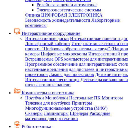
Релейная защита и автоматика
Электроэнергетические системы
Физика
ЦИФРОВАЯ ЭЛЕКТРОНИКА
Безопасность жизнедеятельности
Лабораторные
комплексы
Интерактивное оборудование
Интерактивные доски
Интерактивные панели и ди
Лингафонный кабинет
Интерактивные столы и сен
проекта "Цифровая образовательная среда" (Нацио
камеры
Цифровые микроскопы
Интерактивный про
Встраиваемые OPS компьютеры для интерактивных
Программное обеспечение для интерактивных стол
настенные крепления для дисплеев и интерактивны
проекторов
Лампы для проекторов
Детские интера
Интерактивные песочницы
Детские развивающие и
интерактивные панели
Компьютеры и оргтехника
Ноутбуки
Моноблоки
Настольные ПК
Мониторы
Тележки для ноутбуков
Принтеры
Многофунциональные устройства (МФУ)
Сканеры
Ламинаторы
Шредеры
Расходные
материалы для оргтехники
Робототехника