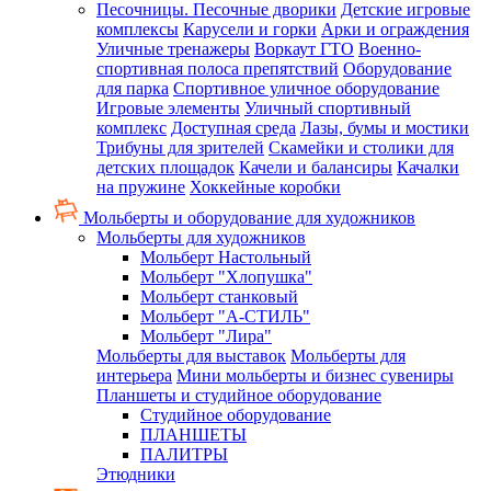
Песочницы. Песочные дворики
Детские игровые
комплексы
Карусели и горки
Арки и ограждения
Уличные тренажеры
Воркаут ГТО
Военно-
спортивная полоса препятствий
Оборудование
для парка
Спортивное уличное оборудование
Игровые элементы
Уличный спортивный
комплекс
Доступная среда
Лазы, бумы и мостики
Трибуны для зрителей
Скамейки и столики для
детских площадок
Качели и балансиры
Качалки
на пружине
Хоккейные коробки
Мольберты и оборудование для художников
Мольберты для художников
Мольберт Настольный
Мольберт "Хлопушка"
Мольберт станковый
Мольберт "А-СТИЛЬ"
Мольберт "Лира"
Мольберты для выставок
Мольберты для
интерьера
Мини мольберты и бизнес сувениры
Планшеты и студийное оборудование
Студийное оборудование
ПЛАНШЕТЫ
ПАЛИТРЫ
Этюдники