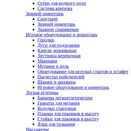
Сетки для водного поло
Система крепежа
Зимний инвентарь
Сноутьюб
Зимний инвентарь
Лыжное снаряжение
Игровое оборудование и инвентарь
Городки
Дуги для подлезания
Качели деревянные
Лестница веревочная
Манишки
Метание в цель
Оборудование для веселых стартов и эстафет
Пьедестал победителей
Шашки и шахматы
Игровое оборудование и инвентарь
Легкая атлетика
Барьеры легкоатлетические
Гранаты для метания
Колодки стартовые
Планки для прыжков в высоту
Стойки для прыжков в высоту
Ядра для толкания
Массажеры