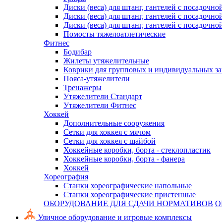
Диски (веса) для штанг, гантелей с посадочно
Диски (веса) для штанг, гантелей с посадочно
Диски (веса) для штанг, гантелей с посадочно
Помосты тяжелоатлетические
Фитнес
Бодибар
Жилеты утяжелительные
Коврики для групповых и индивидуальных з
Пояса-утяжелители
Тренажеры
Утяжелители Стандарт
Утяжелители Фитнес
Хоккей
Дополнительные сооружения
Сетки для хоккея с мячом
Сетки для хоккея с шайбой
Хоккейные коробки, борта - стеклопластик
Хоккейные коробки, борта - фанера
Хоккей
Хореография
Станки хореографические напольные
Станки хореографические пристенные
ОБОРУДОВАНИЕ ДЛЯ СДАЧИ НОРМАТИВОВ
О
Уличное оборудование и игровые комплексы