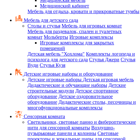
Медицинская мебель
Медицинский кабинет
Мебель для отдыха, кровати и прикроватные тумбы
Мебель для детского сада
Столы и стулья
Мебель для игровых комнат
Мебель для раздевалок, спален и туалетных
комнат
Мольберты
Игровые комплексы
Игровые комплексы для закрытых
помещений
Детская мебель "Хохлома"
Комплекты логопеда и
психолога для детского сада
Стулья Джери
Стулья
Вуди
Стулья Кузя
Детские игровые наборы и оборудование
Детские игровые наборы
Детская игровая мебель
Дидактические и обучающие наборы
Детские
строительные модули
Детское спортивное
оборудование
Детское оздоровительное
оборудование
Дидактические столы, песочницы и
многофункциональные комплексы
Сенсорная комната
Светильники, световые панно и фибероптические
нити для сенсорной комнаты
Воздушно-
пузырьковые панели и колонны
Световые
проекторы и зеркальные шары для сенсорной