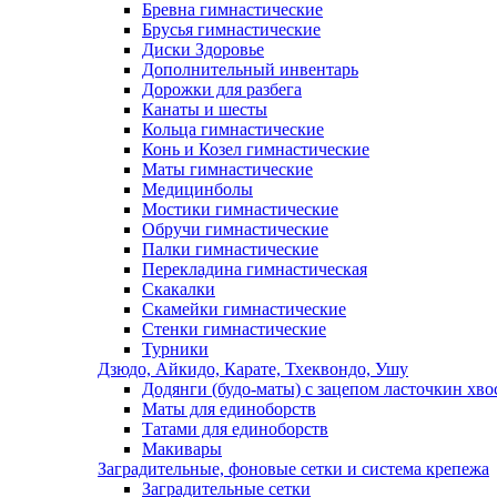
Бревна гимнастические
Брусья гимнастические
Диски Здоровье
Дополнительный инвентарь
Дорожки для разбега
Канаты и шесты
Кольца гимнастические
Конь и Козел гимнастические
Маты гимнастические
Медицинболы
Мостики гимнастические
Обручи гимнастические
Палки гимнастические
Перекладина гимнастическая
Скакалки
Скамейки гимнастические
Стенки гимнастические
Турники
Дзюдо, Айкидо, Карате, Тхеквондо, Ушу
Додянги (будо-маты) с зацепом ласточкин хво
Маты для единоборств
Татами для единоборств
Макивары
Заградительные, фоновые сетки и система крепежа
Заградительные сетки