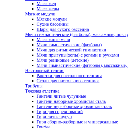
Массажер
Массажеры
Мягкие модули
Мягкие модули
Сухие бассейны
Шары для сухого бассейна
Мячи гимнастические (фитболы), массажные, прыгу
Массажные мячи
Мячи гимнастические (фитболы)
Мячи для ритмической гимнастики
Мячи прыгуны(хопы) с рогами и ручками
Мячи резиновые (детские)
Мячи гимнастические (фитболы), массажные,
Настольный теннис
Ракетки для настольного тенниса
Столы для настольного тенниса
Трибуны
Тяжелая атлетика
Гантели литые чугунные
Гантели наборные хромистая сталь
Гантели неразборные хромистая сталь
Гири для соревнований
Гири литые чугун
Гири сборно-разборные и универсальные
Грифы