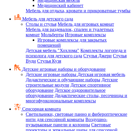
Медицинская мебель
Медицинский кабинет
Мебель для отдыха, кровати и прикроватные тумбы
Мебель для детского сада
Столы и стулья
Мебель для игровых комнат
Мебель для раздевалок, спален и туалетных
комнат
Мольберты
Игровые комплексы
Игровые комплексы для закрытых
помещений
Детская мебель "Хохлома"
Комплекты логопеда и
психолога для детского сада
Стулья Джери
Стулья
Вуди
Стулья Кузя
Детские игровые наборы и оборудование
Детские игровые наборы
Детская игровая мебель
Дидактические и обучающие наборы
Детские
строительные модули
Детское спортивное
оборудование
Детское оздоровительное
оборудование
Дидактические столы, песочницы и
многофункциональные комплексы
Сенсорная комната
Светильники, световые панно и фибероптические
нити для сенсорной комнаты
Воздушно-
пузырьковые панели и колонны
Световые
проекторы и зеркальные шары для сенсорной