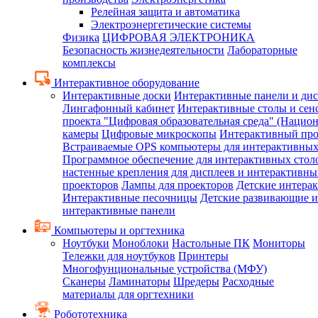
Релейная защита и автоматика
Электроэнергетические системы
Физика
ЦИФРОВАЯ ЭЛЕКТРОНИКА
Безопасность жизнедеятельности
Лабораторные
комплексы
Интерактивное оборудование
Интерактивные доски
Интерактивные панели и ди
Лингафонный кабинет
Интерактивные столы и сен
проекта "Цифровая образовательная среда" (Нацио
камеры
Цифровые микроскопы
Интерактивный про
Встраиваемые OPS компьютеры для интерактивных
Программное обеспечение для интерактивных стол
настенные крепления для дисплеев и интерактивны
проекторов
Лампы для проекторов
Детские интера
Интерактивные песочницы
Детские развивающие и
интерактивные панели
Компьютеры и оргтехника
Ноутбуки
Моноблоки
Настольные ПК
Мониторы
Тележки для ноутбуков
Принтеры
Многофунциональные устройства (МФУ)
Сканеры
Ламинаторы
Шредеры
Расходные
материалы для оргтехники
Робототехника