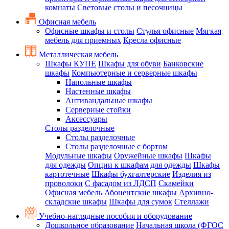
комнаты
Световые столы и песочницы
Офисная мебель
Офисные шкафы и столы
Стулья офисные
Мягкая
мебель для приемных
Кресла офисные
Металлическая мебель
Шкафы КУПЕ
Шкафы для обуви
Банковские
шкафы
Компьютерные и серверные шкафы
Напольные шкафы
Настенные шкафы
Антивандальные шкафы
Серверные стойки
Аксессуары
Столы разделочные
Столы разделочные
Столы разделочные с бортом
Модульные шкафы
Оружейные шкафы
Шкафы
для одежды
Опции к шкафам для одежды
Шкафы
картотечные
Шкафы бухгалтерские
Изделия из
проволоки
С фасадом из ЛДСП
Скамейки
Офисная мебель
Абонентские шкафы
Архивно-
складские шкафы
Шкафы для сумок
Стеллажи
Учебно-наглядные пособия и оборудование
Дошкольное образование
Начальная школа (ФГОС