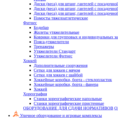
Диски (веса) для штанг, гантелей с посадочно
Диски (веса) для штанг, гантелей с посадочно
Диски (веса) для штанг, гантелей с посадочно
Помосты тяжелоатлетические
Фитнес
Бодибар
Жилеты утяжелительные
Коврики для групповых и индивидуальных з
Пояса-утяжелители
Тренажеры
Утяжелители Стандарт
Утяжелители Фитнес
Хоккей
Дополнительные сооружения
Сетки для хоккея с мячом
Сетки для хоккея с шайбой
Хоккейные коробки, борта - стеклопластик
Хоккейные коробки, борта - фанера
Хоккей
Хореография
Станки хореографические напольные
Станки хореографические пристенные
ОБОРУДОВАНИЕ ДЛЯ СДАЧИ НОРМАТИВОВ
О
Уличное оборудование и игровые комплексы