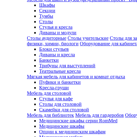
Шкафы
Секции
Тумбы
Столы
Стулья и кресла
Диваны и модули
Столы аудиторные
Столы учительские
Столы для з
физики, химии, биологи
Оборудование для кабинета
Блоки стульев
Диваны и кресла
Банкетки
Трибуны для выступлений
Театральные кресла
Мягкая мебель для кабинетов и комнат отдыха
Пуфики и банкетки
Кресла-груши
Мебель для столовой
Cтулья для кафе
Cтолы для столовой
Скамейки для столовой
Мебель для библиотек
Мебель для гардеробов
Обору
Медицинские шкафы серии RomMed
Медицинские шкафы
Опции к медицинским шкафам