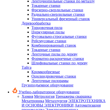
Ленточнопильные станки по металлу
Токарные станки
Фрезерно-сверлильные станки
Радиально-сверлильные станки
Универсальный фрезерный станок
Деревообработка
Торцовочная пила
Циркулярные пилы
Фуговально-строгальные станки
Рейсмусовые станки
Комбинированный станок
Токарные станки
Ленточные пилы по дереву
Форматно-раскроечные станки
Шлифовальные станки по дереву
Тайга
Кромкообрезные
Оцилиндровочные станки
Ленточные пилорамы
Грузоподъемное оборудование
Учебно-лабораторное оборудование
Химия
Метрология
Тренажеры сварщика
Мехатроника
Металлургия
ЭЛЕКТРОТЕХНИКА
И ОСНОВЫ ЭЛЕКТРОНИКИ
Автоматизация
производства
Электроэнергетика