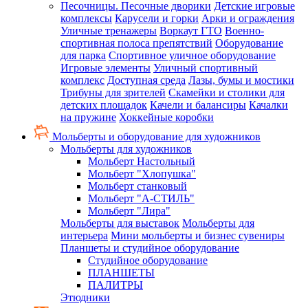
Песочницы. Песочные дворики
Детские игровые
комплексы
Карусели и горки
Арки и ограждения
Уличные тренажеры
Воркаут ГТО
Военно-
спортивная полоса препятствий
Оборудование
для парка
Спортивное уличное оборудование
Игровые элементы
Уличный спортивный
комплекс
Доступная среда
Лазы, бумы и мостики
Трибуны для зрителей
Скамейки и столики для
детских площадок
Качели и балансиры
Качалки
на пружине
Хоккейные коробки
Мольберты и оборудование для художников
Мольберты для художников
Мольберт Настольный
Мольберт "Хлопушка"
Мольберт станковый
Мольберт "А-СТИЛЬ"
Мольберт "Лира"
Мольберты для выставок
Мольберты для
интерьера
Мини мольберты и бизнес сувениры
Планшеты и студийное оборудование
Студийное оборудование
ПЛАНШЕТЫ
ПАЛИТРЫ
Этюдники