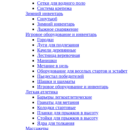
Сетки для водного поло
Система крепежа
Зимний инвентарь
Сноутьюб
Зимний инвентарь
Лыжное снаряжение
Игровое оборудование и инвентарь
Городки
Дуги для подлезания
Качели деревянные
Лестница веревочная
Манишки
Метание в цель
Оборудование для веселых стартов и эстафет
Пьедестал победителей
Шашки и шахматы
Игровое оборудование и инвентарь
Легкая атлетика
Барьеры легкоатлетические
Гранаты для метания
Колодки стартовые
Планки для прыжков в высоту
Стойки для прыжков в высоту
Ядра для толкания
Массажеры