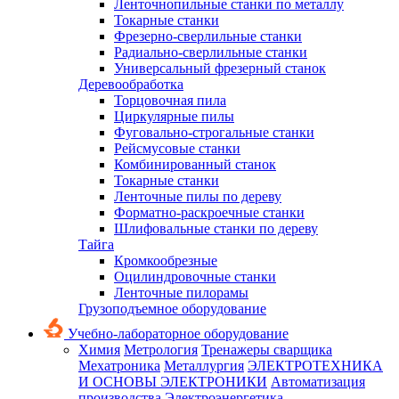
Ленточнопильные станки по металлу
Токарные станки
Фрезерно-сверлильные станки
Радиально-сверлильные станки
Универсальный фрезерный станок
Деревообработка
Торцовочная пила
Циркулярные пилы
Фуговально-строгальные станки
Рейсмусовые станки
Комбинированный станок
Токарные станки
Ленточные пилы по дереву
Форматно-раскроечные станки
Шлифовальные станки по дереву
Тайга
Кромкообрезные
Оцилиндровочные станки
Ленточные пилорамы
Грузоподъемное оборудование
Учебно-лабораторное оборудование
Химия
Метрология
Тренажеры сварщика
Мехатроника
Металлургия
ЭЛЕКТРОТЕХНИКА
И ОСНОВЫ ЭЛЕКТРОНИКИ
Автоматизация
производства
Электроэнергетика