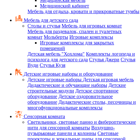
Медицинская мебель
Медицинский кабинет
Мебель для отдыха, кровати и прикроватные тумбы
Мебель для детского сада
Столы и стулья
Мебель для игровых комнат
Мебель для раздевалок, спален и туалетных
комнат
Мольберты
Игровые комплексы
Игровые комплексы для закрытых
помещений
Детская мебель "Хохлома"
Комплекты логопеда и
психолога для детского сада
Стулья Джери
Стулья
Вуди
Стулья Кузя
Детские игровые наборы и оборудование
Детские игровые наборы
Детская игровая мебель
Дидактические и обучающие наборы
Детские
строительные модули
Детское спортивное
оборудование
Детское оздоровительное
оборудование
Дидактические столы, песочницы и
многофункциональные комплексы
Сенсорная комната
Светильники, световые панно и фибероптические
нити для сенсорной комнаты
Воздушно-
пузырьковые панели и колонны
Световые
проекторы и зеркальные шары для сенсорной