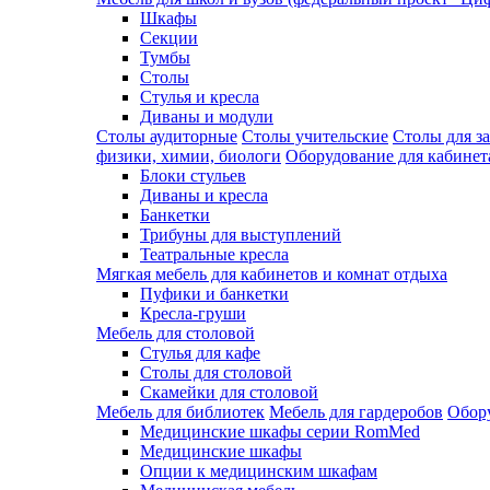
Шкафы
Секции
Тумбы
Столы
Стулья и кресла
Диваны и модули
Столы аудиторные
Столы учительские
Столы для з
физики, химии, биологи
Оборудование для кабинета
Блоки стульев
Диваны и кресла
Банкетки
Трибуны для выступлений
Театральные кресла
Мягкая мебель для кабинетов и комнат отдыха
Пуфики и банкетки
Кресла-груши
Мебель для столовой
Cтулья для кафе
Cтолы для столовой
Скамейки для столовой
Мебель для библиотек
Мебель для гардеробов
Обору
Медицинские шкафы серии RomMed
Медицинские шкафы
Опции к медицинским шкафам