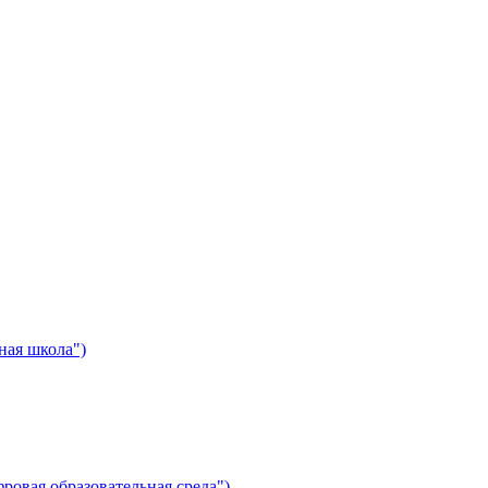
ная школа")
ровая образовательная среда")