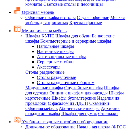
комнаты
Световые столы и песочницы
Офисная мебель
Офисные шкафы и столы
Стулья офисные
Мягкая
мебель для приемных
Кресла офисные
Металлическая мебель
Шкафы КУПЕ
Шкафы для обуви
Банковские
шкафы
Компьютерные и серверные шкафы
Напольные шкафы
Настенные шкафы
Антивандальные шкафы
Серверные стойки
Аксессуары
Столы разделочные
Столы разделочные
Столы разделочные с бортом
Модульные шкафы
Оружейные шкафы
Шкафы
для одежды
Опции к шкафам для одежды
Шкафы
картотечные
Шкафы бухгалтерские
Изделия из
проволоки
С фасадом из ЛДСП
Скамейки
Офисная мебель
Абонентские шкафы
Архивно-
складские шкафы
Шкафы для сумок
Стеллажи
Учебно-наглядные пособия и оборудование
Дошкольное образование
Начальная школа (ФГОС