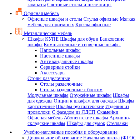
комнаты
Световые столы и песочницы
Офисная мебель
Офисные шкафы и столы
Стулья офисные
Мягкая
мебель для приемных
Кресла офисные
Металлическая мебель
Шкафы КУПЕ
Шкафы для обуви
Банковские
шкафы
Компьютерные и серверные шкафы
Напольные шкафы
Настенные шкафы
Антивандальные шкафы
Серверные стойки
Аксессуары
Столы разделочные
Столы разделочные
Столы разделочные с бортом
Модульные шкафы
Оружейные шкафы
Шкафы
для одежды
Опции к шкафам для одежды
Шкафы
картотечные
Шкафы бухгалтерские
Изделия из
проволоки
С фасадом из ЛДСП
Скамейки
Офисная мебель
Абонентские шкафы
Архивно-
складские шкафы
Шкафы для сумок
Стеллажи
Учебно-наглядные пособия и оборудование
Дошкольное образование
Начальная школа (ФГОС