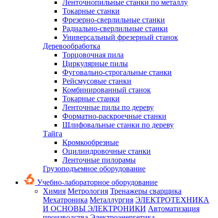
Ленточнопильные станки по металлу
Токарные станки
Фрезерно-сверлильные станки
Радиально-сверлильные станки
Универсальный фрезерный станок
Деревообработка
Торцовочная пила
Циркулярные пилы
Фуговально-строгальные станки
Рейсмусовые станки
Комбинированный станок
Токарные станки
Ленточные пилы по дереву
Форматно-раскроечные станки
Шлифовальные станки по дереву
Тайга
Кромкообрезные
Оцилиндровочные станки
Ленточные пилорамы
Грузоподъемное оборудование
Учебно-лабораторное оборудование
Химия
Метрология
Тренажеры сварщика
Мехатроника
Металлургия
ЭЛЕКТРОТЕХНИКА
И ОСНОВЫ ЭЛЕКТРОНИКИ
Автоматизация
производства
Электроэнергетика