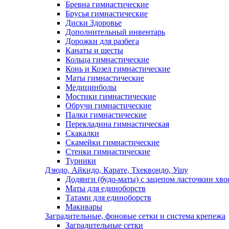
Бревна гимнастические
Брусья гимнастические
Диски Здоровье
Дополнительный инвентарь
Дорожки для разбега
Канаты и шесты
Кольца гимнастические
Конь и Козел гимнастические
Маты гимнастические
Медицинболы
Мостики гимнастические
Обручи гимнастические
Палки гимнастические
Перекладина гимнастическая
Скакалки
Скамейки гимнастические
Стенки гимнастические
Турники
Дзюдо, Айкидо, Карате, Тхеквондо, Ушу
Додянги (будо-маты) с зацепом ласточкин хво
Маты для единоборств
Татами для единоборств
Макивары
Заградительные, фоновые сетки и система крепежа
Заградительные сетки