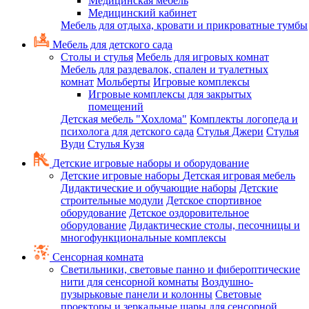
Медицинская мебель
Медицинский кабинет
Мебель для отдыха, кровати и прикроватные тумбы
Мебель для детского сада
Столы и стулья
Мебель для игровых комнат
Мебель для раздевалок, спален и туалетных
комнат
Мольберты
Игровые комплексы
Игровые комплексы для закрытых
помещений
Детская мебель "Хохлома"
Комплекты логопеда и
психолога для детского сада
Стулья Джери
Стулья
Вуди
Стулья Кузя
Детские игровые наборы и оборудование
Детские игровые наборы
Детская игровая мебель
Дидактические и обучающие наборы
Детские
строительные модули
Детское спортивное
оборудование
Детское оздоровительное
оборудование
Дидактические столы, песочницы и
многофункциональные комплексы
Сенсорная комната
Светильники, световые панно и фибероптические
нити для сенсорной комнаты
Воздушно-
пузырьковые панели и колонны
Световые
проекторы и зеркальные шары для сенсорной