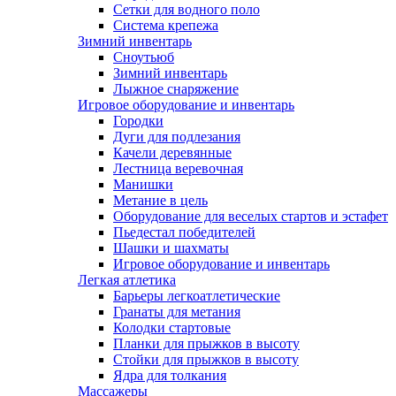
Сетки для водного поло
Система крепежа
Зимний инвентарь
Сноутьюб
Зимний инвентарь
Лыжное снаряжение
Игровое оборудование и инвентарь
Городки
Дуги для подлезания
Качели деревянные
Лестница веревочная
Манишки
Метание в цель
Оборудование для веселых стартов и эстафет
Пьедестал победителей
Шашки и шахматы
Игровое оборудование и инвентарь
Легкая атлетика
Барьеры легкоатлетические
Гранаты для метания
Колодки стартовые
Планки для прыжков в высоту
Стойки для прыжков в высоту
Ядра для толкания
Массажеры