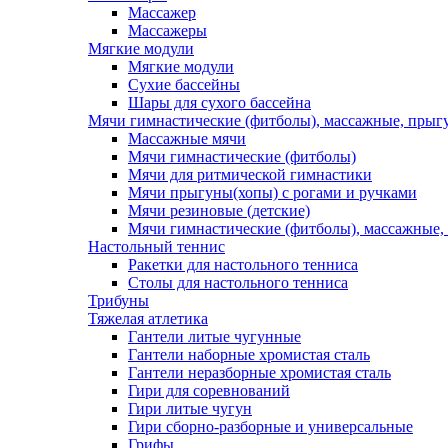
Массажер
Массажеры
Мягкие модули
Мягкие модули
Сухие бассейны
Шары для сухого бассейна
Мячи гимнастические (фитболы), массажные, прыгу
Массажные мячи
Мячи гимнастические (фитболы)
Мячи для ритмической гимнастики
Мячи прыгуны(хопы) с рогами и ручками
Мячи резиновые (детские)
Мячи гимнастические (фитболы), массажные,
Настольный теннис
Ракетки для настольного тенниса
Столы для настольного тенниса
Трибуны
Тяжелая атлетика
Гантели литые чугунные
Гантели наборные хромистая сталь
Гантели неразборные хромистая сталь
Гири для соревнований
Гири литые чугун
Гири сборно-разборные и универсальные
Грифы