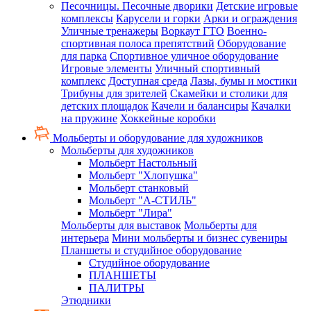
Песочницы. Песочные дворики
Детские игровые
комплексы
Карусели и горки
Арки и ограждения
Уличные тренажеры
Воркаут ГТО
Военно-
спортивная полоса препятствий
Оборудование
для парка
Спортивное уличное оборудование
Игровые элементы
Уличный спортивный
комплекс
Доступная среда
Лазы, бумы и мостики
Трибуны для зрителей
Скамейки и столики для
детских площадок
Качели и балансиры
Качалки
на пружине
Хоккейные коробки
Мольберты и оборудование для художников
Мольберты для художников
Мольберт Настольный
Мольберт "Хлопушка"
Мольберт станковый
Мольберт "А-СТИЛЬ"
Мольберт "Лира"
Мольберты для выставок
Мольберты для
интерьера
Мини мольберты и бизнес сувениры
Планшеты и студийное оборудование
Студийное оборудование
ПЛАНШЕТЫ
ПАЛИТРЫ
Этюдники