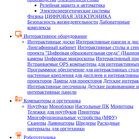
Релейная защита и автоматика
Электроэнергетические системы
Физика
ЦИФРОВАЯ ЭЛЕКТРОНИКА
Безопасность жизнедеятельности
Лабораторные
комплексы
Интерактивное оборудование
Интерактивные доски
Интерактивные панели и ди
Лингафонный кабинет
Интерактивные столы и сен
проекта "Цифровая образовательная среда" (Нацио
камеры
Цифровые микроскопы
Интерактивный про
Встраиваемые OPS компьютеры для интерактивных
Программное обеспечение для интерактивных стол
настенные крепления для дисплеев и интерактивны
проекторов
Лампы для проекторов
Детские интера
Интерактивные песочницы
Детские развивающие и
интерактивные панели
Компьютеры и оргтехника
Ноутбуки
Моноблоки
Настольные ПК
Мониторы
Тележки для ноутбуков
Принтеры
Многофунциональные устройства (МФУ)
Сканеры
Ламинаторы
Шредеры
Расходные
материалы для оргтехники
Робототехника