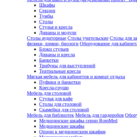
Шкафы
Секции
Тумбы
Столы
Стулья и кресла
Диваны и модули
Столы аудиторные
Столы учительские
Столы для з
физики, химии, биологи
Оборудование для кабинета
Блоки стульев
Диваны и кресла
Банкетки
Трибуны для выступлений
Театральные кресла
Мягкая мебель для кабинетов и комнат отдыха
Пуфики и банкетки
Кресла-груши
Мебель для столовой
Cтулья для кафе
Cтолы для столовой
Скамейки для столовой
Мебель для библиотек
Мебель для гардеробов
Обору
Медицинские шкафы серии RomMed
Медицинские шкафы
Опции к медицинским шкафам