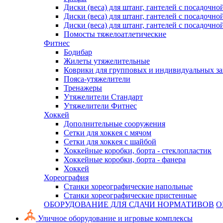
Диски (веса) для штанг, гантелей с посадочно
Диски (веса) для штанг, гантелей с посадочно
Диски (веса) для штанг, гантелей с посадочно
Помосты тяжелоатлетические
Фитнес
Бодибар
Жилеты утяжелительные
Коврики для групповых и индивидуальных з
Пояса-утяжелители
Тренажеры
Утяжелители Стандарт
Утяжелители Фитнес
Хоккей
Дополнительные сооружения
Сетки для хоккея с мячом
Сетки для хоккея с шайбой
Хоккейные коробки, борта - стеклопластик
Хоккейные коробки, борта - фанера
Хоккей
Хореография
Станки хореографические напольные
Станки хореографические пристенные
ОБОРУДОВАНИЕ ДЛЯ СДАЧИ НОРМАТИВОВ
О
Уличное оборудование и игровые комплексы